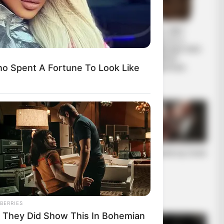
ΕΠΙΚΟΙΝΩΝΙΑ
Από το 1867
ΑΝΩΘΕΝ. ΠΩΣ
ξέρουν ότι η
ΓΙΝΕΤΑΙ. ΟΔΗΓΙΕΣ
Ελλάδα έχει πολύ
ΓΙΑ ΑΡΧΑΡΙΟΥΣ
πετρέλαιο
o Spent A Fortune To Look Like
ΑΛΛΑ ΚΑΙ
σύμφωνα με...
ΣΥΜΒΟΥΛΕΣ ΓΙΑ
ΠΡΟΧΩΡΗΜΕΝΟΥΣ.
Η Moderna μηνύει
Η omertà της Covid
τους αντιπάλους
της της Big
Pharma για τις
πατέντες εμβολίω
ν
BERRIES
 They Did Show This In Bohemian