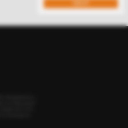
BERRIES
nic '90s Entertainment Couples
ll Never Forget
ΟΣ. Aπαγορεύεται η
εια του δημιουργού
website πριν να το
 το δικαίωμα να