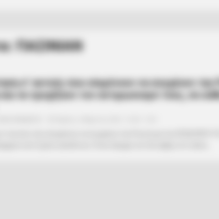
α: ΠΑΣΙΝΙΑΝ
ηση σ’ αυτούς που επιμένουν να συγχέουν την
και να τροχίζουν τον αντιρωσισμό τους, σε κά
ΑΝΑΞΙΜΑΝΔΡΟΣ
Πέμπτη, 4 Μαρτίου 2021, 10:04
0
σ’ αυτούς που επιμένουν να συγχέουν την Ρωσία με την ΕΣΣΔ ΠΗΓΗ
blogspot.com Σχόλιο Διόδοτου: Όταν λέγαμε τον Οκτώβριο ότι άλλα...