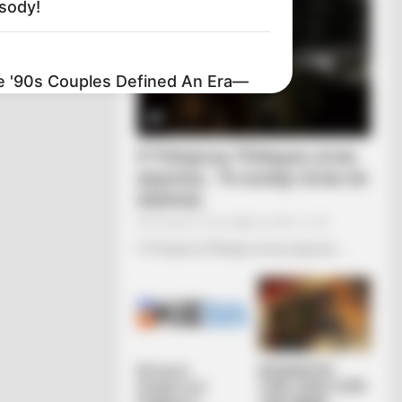
sody!
'90s Couples Defined An Era—
Ο Υπόγειος Πόλεμος είναι
γεγονός.. Το κυνήγι είναι σε
εξέλιξη
Τετάρτη, 5 Οκτωβρίου 2022, 21:39
Ο Υπόγειος Πόλεμος είναι γεγονός.....
BERRIES
s TV Icons Who Faded Out Of
lywood
Κεντρικό
ΑΠΟΚΑΛΥΨΗ
Ισραηλιτικό
ΤΩΡΑ. ΗΡΘΕ Η ΩΡΑ