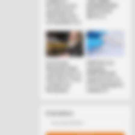
Συμβούλιο:
ΤΩΝ ΓΗΙΝΩΝ
Αντιδρά για την
ΑΠΟΚΑΛΥΨΕΩΝ
προαγωγή της
ΛΕΠΤΟ ΠΡΟΣ
Παγουτέλη στην
ΛΕΠΤΟ. Ο...
αντιπροεδρία του...
Συνέντευξη
ΕΠΕΙΓΟΝ: Στην
Alexander Dugin
απόφαση
σχολιάζοντας τον
ΑΠΑΓΟΡΕΥΣΗΣ
λόγο Πούτιν: Είναι
rapid test από τον
η έναρξη της
Ε.Ο.Φ αναγράφεται
Νικηφόρας...
καθαρά ότι...
ba Look So Lifelike in 'The Lion
Email address: