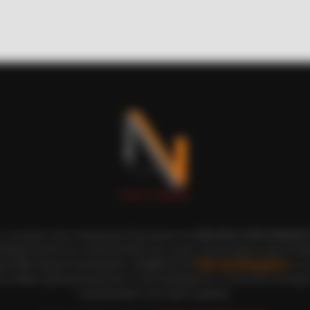
Whole New Level
BRAIN
Ico
We'
ι οι εικόνες είναι πνευματική ιδιοκτησία του ΝΙΚΟΛΑΟΣ ΑΝΑΞΙΜΑΝΔΡ
αδημοσίευση και η τροποποίησή τους χωρίς προηγούμενη γραπτή άδ
ξη κάθε νόμιμου δικαιώματος. Διαβάστε την
Πολιτική Απορρήτου
του 
ε, καθώς χρησιμοποιώντας το την αποδέχεστε. Ο ιστότοπος διατηρεί
τροποποιήσει τους όρους χρήσης.