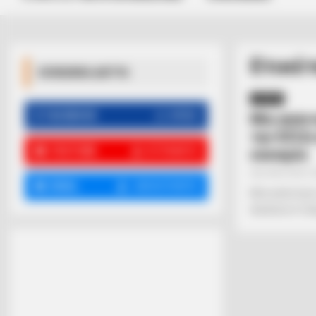
Ετικέτ
ΚΟΙΝΩΝΙΚΑ ΔΙΚΤΥΑ
ΔΙΕΘΝΗ
FACEBOOK
ΑΡΈΣΕΙ
Μία απάντ
την ΕΣΣΔ 
YOUTUBE
ΕΓΓΡΑΦΕΊΤΕ
ευκαιρία
Από
ΝΙΚΟΛΑΟΣ 
EMAIL
ΑΚΟΛΟΥΘΉΣΤΕ
Μία απάντηση 
diodotos-k-t.