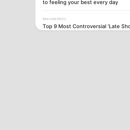
to feeling your best every day
BRAINBERRIES
Top 9 Most Controversial 'Late S
BRAINBERRIES
What Happened To The Blue Lago
Cast? See Them Now