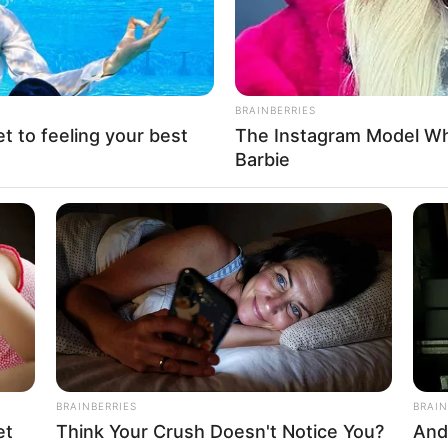
BRAINBERRIES
et to feeling your best
The Instagram Model Wh
Barbie
BRAINBERRIES
BRAIN
et
Think Your Crush Doesn't Notice You?
And