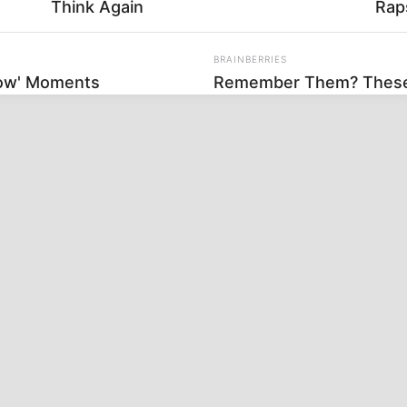
Think Again
Rap
BRAINBERRIES
how' Moments
Remember Them? These 
See The Complete List
BRAINBERRIES
BRAIN
on
Did They Lie To Us In This Movie?
’90
Hol