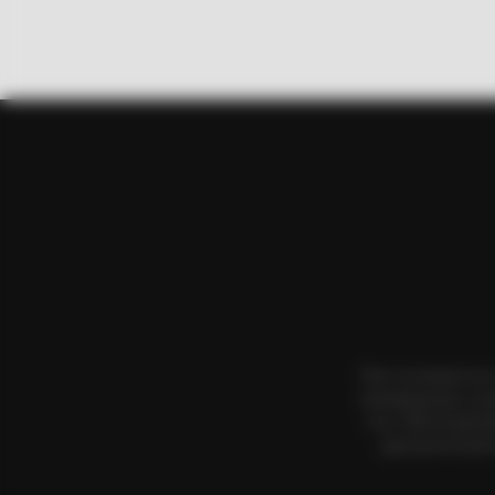
BRAINBERRIES
The Bodyguard's Hidden Bloopers
Revealed
Όλα τα κείμενα κα
αναπαραγωγή, η αν
τους. Με επιφύλα
χρησιμοποιήσετ