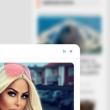
ΔΗΜΟΦΙΛΗ ΑΡΘΡΑ
Η Ρωσία κινητοποίησε το
πυρηνικό υποβρύχιο «K-329
Belgorod» για να δοκιμάσει
την...
Δευτέρα, 3 Οκτωβρίου 2022, 12:38
Η Ρωσία κινητοποίησε το πυρηνικό...