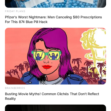
ΑΠΟΨΕΙΣ
ΙΣΤΟΡΙΑ
FRIDAY PLANS
MΗ ΠΙΕΖΕΤΕ ΜΙΑ ΕΛΛΑΔΑ ΠΟΥ ΗΔΗ ΕΧΕΙ
Pfizer's Worst Nightmare: Men Canceling $80 Prescriptions
For This 87¢ Blue Pill Hack
ΠΙΕΣΤΕΙ ΠΟΛΥ.
MΗ ΠΙΕΖΕΤΕ ΜΙΑ ΕΛΛΑΔΑ ΠΟΥ ΗΔΗ ΕΧΕΙ ΠΙΕΣΤΕΙ ΠΟΛΥ. ΜΗΝ
ΠΡΟΣΠΑΘΕΙΤΕ ΝΑ ΛΑΒΩΣΕΤΕ ΤΟΥΣ ΑΕΤΟΥΣ, ΑΥΤΟ ΕΙΝΑΙ
ΑΝΕΦΙΚΤΟ. ΜΑΣ ΜΙΛΟΥΝ ΟΙ ΠΕΤΡΕΣ ΠΟΥ ΗΤΑΝ ΝΑΟΙ...
BRAINBERRIES
Busting Movie Myths! Common Clichés That Don't Reflect
Reality