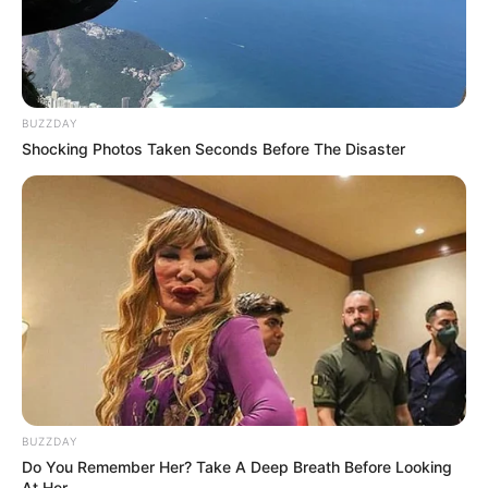
στην αντιπροεδρία του...
ΛΕΠΤΟ. Ο...
BUZZDAY
Shocking Photos Taken Seconds Before The Disaster
Συνέντευξη Alexander Dugin
ΕΠΕΙΓΟΝ: Στην απόφαση
σχολιάζοντας τον λόγο
ΑΠΑΓΟΡΕΥΣΗΣ rapid test από
Πούτιν: Είναι η έναρξη της
τον Ε.Ο.Φ αναγράφεται
Νικηφόρας...
καθαρά ότι...
Email address:
BUZZDAY
Do You Remember Her? Take A Deep Breath Before Looking
At Her