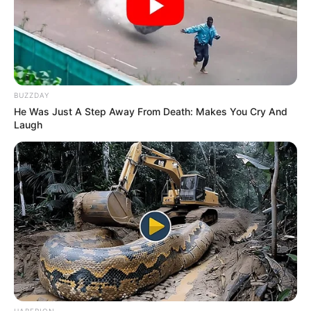
BUZZDAY
He Was Just A Step Away From Death: Makes You Cry And
Laugh
Η Ρωσία κινητοποίησε το πυρηνικό
υποβρύχιο «K-329 Belgorod» για να
δοκιμάσει την...
Δευτέρα, 3 Οκτωβρίου 2022, 12:38
Η Ρωσία κινητοποίησε το πυρηνικό...
HABERION