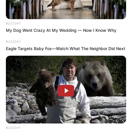
αφορμή...
BUZZDAY
My Dog Went Crazy At My Wedding — Now I Know Why
ΚΟΙΝΩΝΙΚΑ ΔΙΚΤΥΑ
BUZZDAY
Eagle Targets Baby Fox—Watch What The Neighbor Did Next
FACEBOOK
ΑΡΈΣΕΙ
YOUTUBE
ΕΓΓΡΑΦΕΊΤΕ
EMAIL
ΑΚΟΛΟΥΘΉΣΤΕ
BUZZDAY