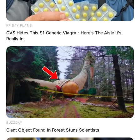
FRIDAY PLANS
ΑΠΟΨΕΙΣ
CVS Hides This $1 Generic Viagra - Here's The Aisle It's
Όσα δεινά και αν αντιμετωπίζουμε τώρα,
Really In.
πρέπει να καταλάβεις πως Δεν είσαι εσύ
ο στόχος αλλά οι σκοτεινές δυνάμεις..
Η πίεση που έχει πέσει επάνω στους ανθρώπους είναι πολύ
ισχυρή στις μέρες μας.. Όμως εσύ που διαβάζεις τώρα και
νοιώθεις στο πετσί σου και...
BUZZDAY
Giant Object Found In Forest Stuns Scientists