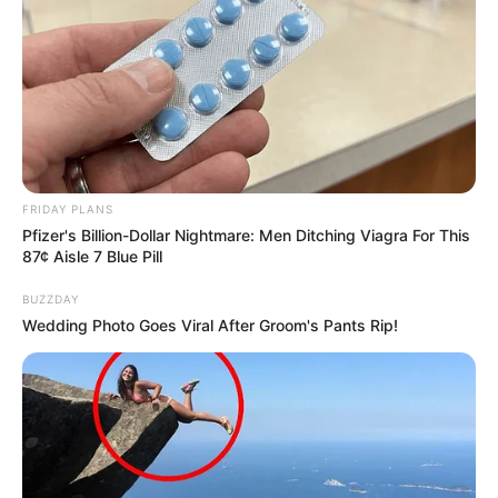
Ο Υπόγειος Πόλεμος είναι γεγονός.. Το
κυνήγι είναι σε εξέλιξη
FRIDAY PLANS
Pfizer's Billion-Dollar Nightmare: Men Ditching Viagra For This
Τετάρτη, 5 Οκτωβρίου 2022, 21:39
87¢ Aisle 7 Blue Pill
Ο Υπόγειος Πόλεμος είναι γεγονός.....
BUZZDAY
Wedding Photo Goes Viral After Groom's Pants Rip!
Κεντρικό Ισραηλιτικό
ΑΠΟΚΑΛΥΨΗ ΤΩΡΑ. ΗΡΘΕ Η
Συμβούλιο: Αντιδρά για την
ΩΡΑ ΤΩΝ ΓΗΙΝΩΝ
προαγωγή της Παγουτέλη
ΑΠΟΚΑΛΥΨΕΩΝ ΛΕΠΤΟ ΠΡΟΣ