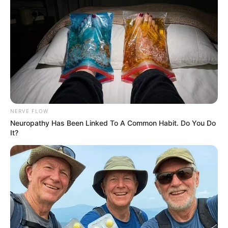
ΑΠΟΨΕΙΣ
ΔΙΕΘΝΗ
Δεν βιώνουμε όλοι οι άνθρωποι την ίδια
πραγματικότητα
Δεν βιώνουμε όλοι οι άνθρωποι την ίδια πραγματικότητα…
Δεν βαδίζουμε όλοι στο ίδιο μονοπάτι… Δεν βρισκόμαστε
στο ίδιο συχνοτικό πεδίο.. Οι παράμετροι που επηρεάζουν
τις...
NERVE FLOW
Neuropathy Has Been Linked To A Common Habit. Do You Do
It?