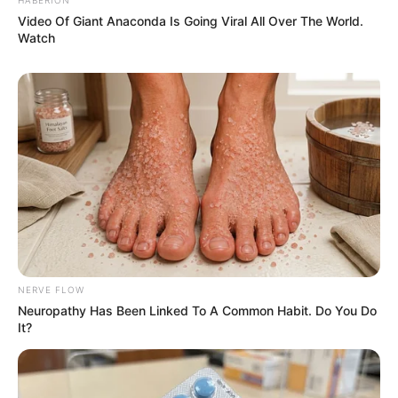
Video Of Giant Anaconda Is Going Viral All Over The World.
ΕΠΙΚΟΙΝΩΝΙΑ ΑΝΩΘΕΝ. ΠΩΣ
Από το 1867 ξέρουν ότι η
Watch
ΓΙΝΕΤΑΙ. ΟΔΗΓΙΕΣ ΓΙΑ
Ελλάδα έχει πολύ πετρέλαιο
ΑΡΧΑΡΙΟΥΣ ΑΛΛΑ ΚΑΙ
σύμφωνα με...
ΣΥΜΒΟΥΛΕΣ ΓΙΑ
ΠΡΟΧΩΡΗΜΕΝΟΥΣ.
Η Moderna μηνύει τους
Η omertà της Covid
αντιπάλους της της Big
Pharma για τις
πατέντες εμβολίων
NERVE FLOW
Neuropathy Has Been Linked To A Common Habit. Do You Do
It?