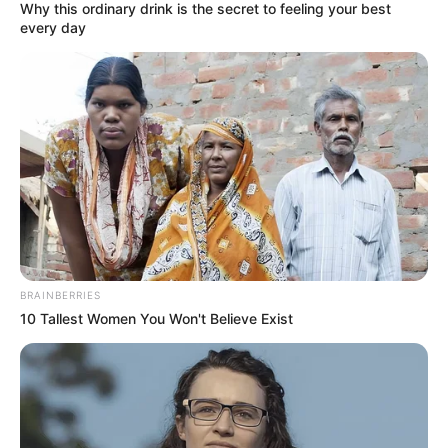
Why this ordinary drink is the secret to feeling your best
Πέμπτη, 22 Σεπτεμβρίου 2022, 19:25
every day
Ο «Μαύρος Ιππότης» ο εξωγήινος...
Ο Βαρθολομαίος μας δείχνει
Η ΜΕΓΑΛΗ ΑΠΑΤΗ ΤΗΣ
ότι η ίδια η εκκλησία είναι με
ΑΝΑΔΑΣΩΣΗΣ. ΠΟΣΑ
τον...
ΜΥΣΤΙΚΑ ΤΟΥ ΔΑΣΟΥΣ ΜΑΣ
ΚΡΥΒΟΥΝ ΓΙΑ...
BRAINBERRIES
10 Tallest Women You Won't Believe Exist
ΧΤΥΠΟΥΝ ΤΑ ΤΥΜΠΑΝΑ ΤΟΥ
Το τέρας που ζει στις
ΠΟΛΕΜΟΥ. ΤΟ ΛΥΚΑΥΓΕΣ
υπόγειες στοές του Αγίου