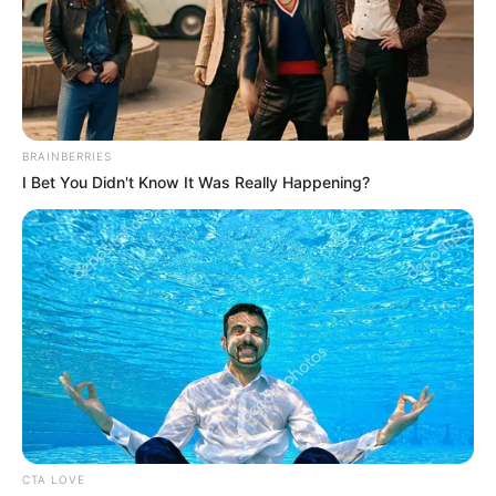
ΔΗΜΟΦΙΛΗ ΑΡΘΡΑ
BRAINBERRIES
I Bet You Didn't Know It Was Really Happening?
Ο «Μαύρος Ιππότης» ο εξωγήινος
δορυφόρος σε τροχιά γύρω από τη Γη...
CTA LOVE