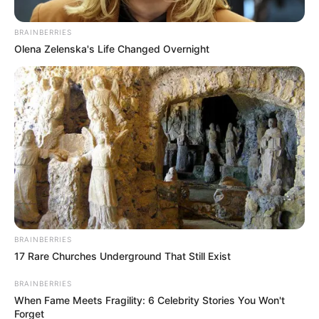
BRAINBERRIES
Olena Zelenska's Life Changed Overnight
ΔΙΕΘΝΗ
Πόλεις των 15 λεπτών θέλατε;;; Πάρτες
κάτω τώρα!!!
Πόλεις των 15 λεπτών θέλατε;;; Πάρτες κάτω τώρα!!! Μ.
Βρετανία: Τέλος των.. “πόλεων των 15 λεπτών”. Ο Μεγάλος
Αδελφός χάνει την όρασή του… Η Αγγλία βρίσκεται...
ΚΟΙΝΩΝΙΚΑ ΔΙΚΤΥΑ
BRAINBERRIES
17 Rare Churches Underground That Still Exist
FACEBOOK
ΑΡΈΣΕΙ
BRAINBERRIES
When Fame Meets Fragility: 6 Celebrity Stories You Won't
YOUTUBE
ΕΓΓΡΑΦΕΊΤΕ
Forget