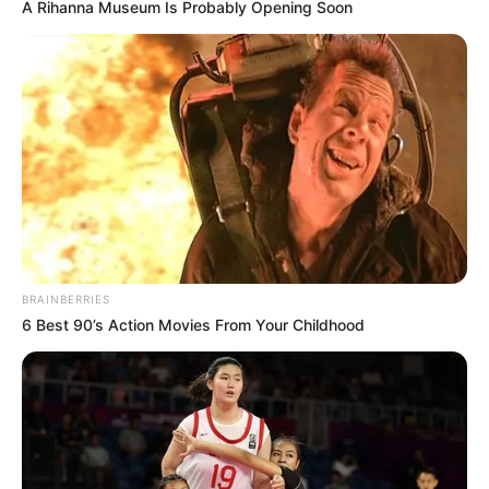
A Rihanna Museum Is Probably Opening Soon
“Αντιεμβολιαστής,
Πίσω στον Μεσαίωνα: Η ΕΕ
ρωσόφιλος, ψεκασμένος”: το
χωρίς φθηνό ηλεκτρικό
τρίπτυχο του σύγχρονου
ρεύμα, διολισθαίνει στη
πολιτικού επαναστάτη.
φτώχεια...
BRAINBERRIES
6 Best 90’s Action Movies From Your Childhood
Οι ουκρανικές αντεπιθέσεις
ΛΙΓΑ ΛΟΓΙΑ ΓΙΑ ΜΕΝΑ
και η ρωσική στρατηγική
που θυμίζει το Κουρσκ- Μια...