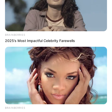
ΕΙΝΑΙ ΕΔΩ. ΟΛΑ ΤΑ ΠΟΥΛΙΑ...
Όρους..
BRAINBERRIES
2025’s Most Impactful Celebrity Farewells
Ο πόλεμος στην Ουκρανία περνάει στην
πολύ σημαντική αλλά και επικίνδυνη
δεύτερη...
Πέμπτη, 29 Σεπτεμβρίου 2022, 11:05
Ο πόλεμος στην Ουκρανία περνάει...
BRAINBERRIES