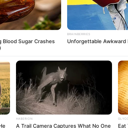
BRAINBERRIES
ng Blood Sugar Crashes
Unforgettable Awkward
)
HABERION
GLYC
 He
A Trail Camera Captures What No One
Eat