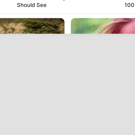
Should See
100
BUZZ DAY
 Delivered A Second
Remember Lizzie? Take 
Now