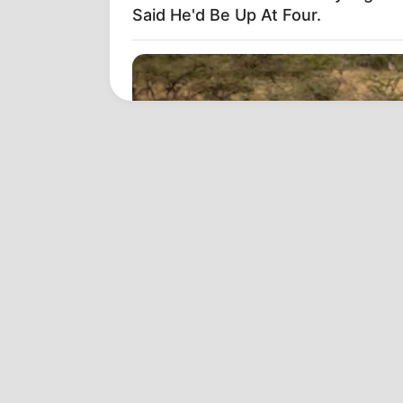
Said He'd Be Up At Four.
HABERION
Rare Elephant Birth—Then Nature
Shock