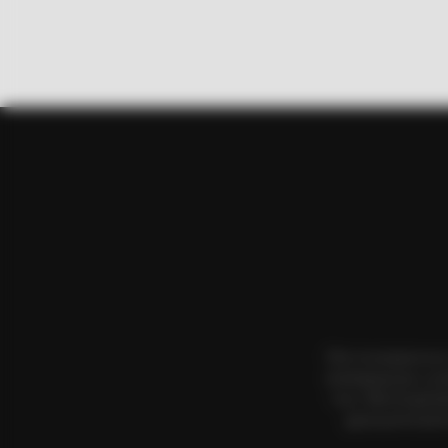
RADAR MEDIA
David Muir's New Partner, Whom Yo
Όλα τα κείμενα κα
αναπαραγωγή, η αν
τους. Με επιφύλα
χρησιμοποιήσετ
HABERION