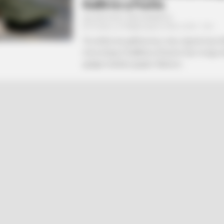
διαθέτει η Ρωσία.
Από
ΝΙΚΟΛΑΟΣ ΑΝΑΞΙΜΑΝΔΡΟΣ
Τετάρτη, 23 Φεβρουαρίου 2022, 22:55
0
Τα «όπλα του μέλλοντος» που «όμοιά τους 
στον κόσμο» διαθέτει η Ρωσία. Σας το έχω 
γράψει πολλές φορές. Κάποιοι...