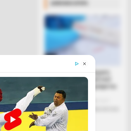
ΔΗΜΟΦΙΛΗ ΑΡΘΡΑ
ΕΠΕΙΓΟΝ: Στην απόφαση
ΑΠΑΓΟΡΕΥΣΗΣ rapid test
από τον Ε.Ο.Φ αναγράφεται
καθαρά ότι...
Σάββατο, 27 Αυγούστου 2022, 10:17
ΕΠΕΙΓΟΝ: Στην απόφαση ΑΠΑΓΟΡΕΥΣΗΣ
rapid...