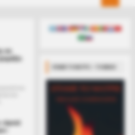
ς σε
ρομάζει
ΣΠΑΜΕ ΤΟ ΜΑΤΡΙΞ – ΤΟ ΒΙΒΛΙΟ
 με αυτή του
ίντεο που
..
 «όμοιά
μο»