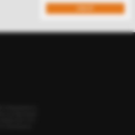
nny, People Can't Stop Laughing
ΟΣ. Aπαγορεύεται η
εια του δημιουργού
website πριν να το
 το δικαίωμα να
R MEDIA