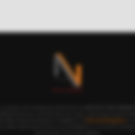
RADAR MEDIA
u'll Easily Recognize
This Cat Video Is So Fu
ι οι εικόνες είναι πνευματική ιδιοκτησία του ΝΙΚΟΛΑΟΣ ΑΝΑΞΙΜΑΝΔΡ
αδημοσίευση και η τροποποίησή τους χωρίς προηγούμενη γραπτή άδ
ξη κάθε νόμιμου δικαιώματος. Διαβάστε την
Πολιτική Απορρήτου
του 
ε, καθώς χρησιμοποιώντας το την αποδέχεστε. Ο ιστότοπος διατηρεί
BUZZ DAY
RADA
τροποποιήσει τους όρους χρήσης.