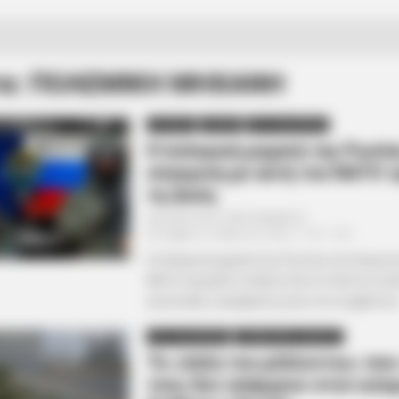
τα: ΠΟΛΕΜΙΚΗ ΜΗΧΑΝΗ
ΑΠΟΨΕΙΣ
ΔΙΕΘΝΗ
ΡΟΗ ΤΩΝ ΑΡΘΡΩΝ
Η πολεμική μηχανή της Ρωσία
σύγκριση με αυτή του ΝΑΤΟ τ
τη Δύση
Από
ΝΙΚΟΛΑΟΣ ΑΝΑΞΙΜΑΝΔΡΟΣ
Σάββατο, 5 Μαρτίου 2022, 11:35
0
Η πολεμική μηχανή της Ρωσίας σε σύγκριση
ΝΑΤΟ τρομάζει τη Δύση. Και ότι δείτε στο β
ακολουθεί, αναφέρεται μόνο στο συμβατικό.
ΡΟΗ ΤΩΝ ΑΡΘΡΩΝ
ΣΗΜΑΝΤΙΚΕΣ ΕΙΔΗΣΕΙΣ
Τα «όπλα του μέλλοντος» που
τους δεν υπάρχουν στον κόσ