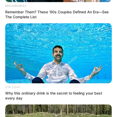
BRAINBERRIES
Remember Them? These '90s Couples Defined An Era—See
The Complete List
ΑΠΟΨΕΙΣ
ΤΗΝ ΕΛΕΦΘΕΡΙΑ ΤΗΝ ΚΕΡΔΙΖΟΥΝ ΟΙ
ΣΥΜΠΑΝΤΙΚΑ ΑΞΙΟΙ ΚΑΙ ΟΙ ΝΙΚΗΤΕΣ.
ΤΗΝ ΕΛΕΦΘΕΡΙΑ ΤΗΝ ΚΕΡΔΙΖΟΥΝ ΟΙ ΣΥΜΠΑΝΤΙΚΑ ΑΞΙΟΙ ΚΑΙ
ΟΙ ΝΙΚΗΤΕΣ. ΔΙΑΒΑΖΟΝΤΑΣ ΤΟ ΠΑΡΑΚΑΤΩ ΚΕΙΜΕΝΟ ΘΑ
ΚΑΤΑΛΑΒΕΙΣ ΤΟ ΠΟΣΟ ΔΥΣΚΟΛΟ ΕΙΝΑΙ ΝΑ ΣΥΝΤΑΞΕΙΣ ΒΑΘΙΑ
CTA LOVE
ΑΠΕΙΡΗ ΑΙΩΝΙΑ...
Why this ordinary drink is the secret to feeling your best
every day