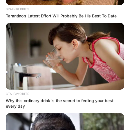
BRAINBERRIES
Tarantino’s Latest Effort Will Probably Be His Best To Date
Έρχεται το μεγαλύτερο κραχ
Διέρρευσε η κρίσιμη
στη σύγχρονη Ιστορία
συμφωνία ΕΕ – Pfizer
CTA FAVORITE
Μια σημαντική και δίκαιη
ΙΡΙΔΙΖΟΝΤΕΣ ΘΩΡΑΚΕΣ
Why this ordinary drink is the secret to feeling your best
ανάλυση της ομιλίας του
ΠΟΛΕΜΙΣΤΩΝ
every day
Πούτιν.. Ο οποίος δεν...
ΑΝΤΑΝΑΚΛΟΥΝ ΤΟ ΦΩΣ ΣΤΟ
ΣΤΕΡΕΩΜΑ ΚΑΙ ΣΦΡΑΓΙΖΟΥΝ
ΤΗΝ ΝΥΧΤΑ.