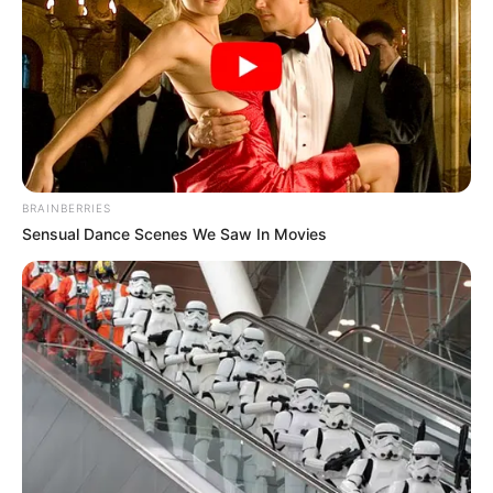
ΔΗΜΟΦΙΛΗ ΑΡΘΡΑ
BRAINBERRIES
Sensual Dance Scenes We Saw In Movies
Η omertà της Covid