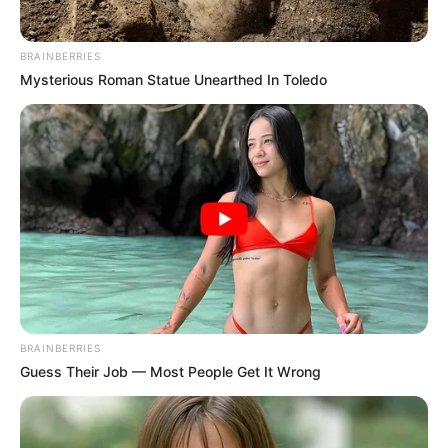
YOUTUBE
ΕΓΓΡΑΦΕΊΤΕ
EMAIL
ΑΚΟΛΟΥΘΉΣΤΕ
BRAINBERRIES
Mysterious Roman Statue Unearthed In Toledo
BRAINBERRIES
Guess Their Job — Most People Get It Wrong