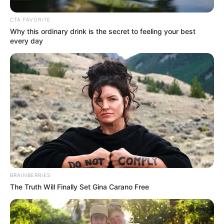
CTA FAVORITE
Why this ordinary drink is the secret to feeling your best
every day
ΑΠΟΨΕΙΣ
ΔΙΕΘΝΗ
ΥΠΕΡΒΑΤΙΚΟ
ΟΙ ΠΟΛΕΜΙΣΤΕΣ ΔΕΝ ΠΡΟΕΤΟΙΜΑΖΟΝΤΑΙ
ΜΕ ΧΑΔΙΑ.
BRAINBERRIES
The Truth Will Finally Set Gina Carano Free
ΟΛΑ ΟΣΑ ΖΟΥΜΕ ΣΤΙΣ ΜΕΡΕΣ ΜΑΣ ΔΕΝ ΕΙΝΑΙ ΤΙΠΟΤΑ ΑΛΛΟ
ΑΠΟ ΤΗΝ ΕΚΠΑΙΔΕΥΣΗ ΜΑΣ. ΚΑΙ ΜΙΛΑΩ ΚΑΘΑΡΑ ΓΙΑ ΤΟΥΣ
ΦΩΤΕΙΝΟΥΣ ΑΝΘΡΩΠΟΥΣ. ΑΥΤΟΥΣ ΠΟΥ ΦΕΡΟΥΝ ΜΕΣΑ...