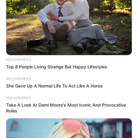
BRAINBERRIES
Top 8 People Living Strange But Happy Lifestyles
BRAINBERRIES
She Gave Up A Normal Life To Act Like A Horse
ΔΙΕΘΝΗ
ΜΗΝΥΜΑΤΑ ΦΩΤΕΙΝΩΝ ΟΝΤΟΤΗΤΩΝ
ΥΠΕΡΒΑΤΙΚΟ
BRAINBERRIES
ΙΡΙΔΙΖΟΝΤΕΣ ΘΩΡΑΚΕΣ ΠΟΛΕΜΙΣΤΩΝ
Take A Look At Demi Moore's Most Iconic And Provocative
Roles
ΑΝΤΑΝΑΚΛΟΥΝ ΤΟ ΦΩΣ ΣΤΟ ΣΤΕΡΕΩΜΑ
ΚΑΙ ΣΦΡΑΓΙΖΟΥΝ ΤΗΝ ΝΥΧΤΑ.
ΤΟ ΦΩΣ ΗΡΘΕ ΓΙΑ ΝΑ ΜΕΙΝΕΙ. ΚΑΙ ΒΓΗΚΕ ΝΙΚΗΤΗΣ.
ΙΡΙΔΙΖΟΝΤΕΣ ΘΩΡΑΚΕΣ ΠΟΛΕΜΙΣΤΩΝ ΑΝΤΑΝΑΚΛΟΥΝ ΤΟ