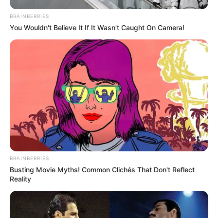
Πέμπτη, 29 Σεπτεμβρίου 2022, 19:54
BRAINBERRIES
Η omertà της Covid… “Αλλά...
You Wouldn't Believe It If It Wasn't Caught On Camera!
Ο Υπόγειος Πόλεμος είναι
Κεντρικό Ισραηλιτικό
γεγονός.. Το κυνήγι είναι σε
Συμβούλιο: Αντιδρά για την
εξέλιξη
προαγωγή της Παγουτέλη
στην αντιπροεδρία του...
BRAINBERRIES
Busting Movie Myths! Common Clichés That Don't Reflect
Reality
ΑΠΟΚΑΛΥΨΗ ΤΩΡΑ. ΗΡΘΕ Η
Συνέντευξη Alexander Dugin
ΩΡΑ ΤΩΝ ΓΗΙΝΩΝ
σχολιάζοντας τον λόγο