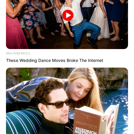
BRAINBERRIES
ΑΠΟΨΕΙΣ
ΡΟΗ ΤΩΝ ΑΡΘΡΩΝ
ΥΠΕΡΒΑΤΙΚΟ
These Wedding Dance Moves Broke The Internet
ΔΕΝ ΕΙΜΑΣΤΕ ΜΟΝΟΙ!!!!!
ΑΥΤΗ ΕΙΝΑΙ Η ΔΙΚΗ ΜΑΣ ΣΤΙΓΜΗ !! Η ΣΤΙΓΜΗ ΠΟΥ Ο ΕΛΛΗΝΑΣ
ΘΑ ΓΡΑΨΕΙ ΚΑΙ ΠΑΛΙ ΤΗ ΔΙΚΗ ΤΟΥ ΙΣΤΟΡΙΑ !!ΑΡΚΕΙ ΝΑ
ΒΡΟΥΜΕ ΤΟ ΘΑΡΡΟΣ...