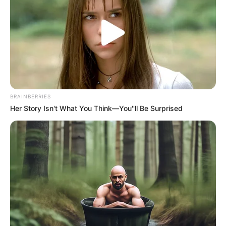
BRAINBERRIES
Her Story Isn't What You Think—You''ll Be Surprised
ΣΠΑΜΕ ΤΟ ΜΑΤΡΙΞ – ΤΟ ΒΙΒΛΙΟ