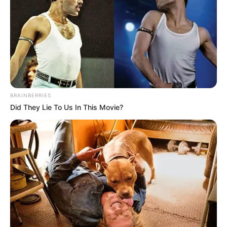
ΑΠΟΚΑΛΥΨΕΩΝ ΛΕΠΤΟ ΠΡΟΣ
Πούτιν: Είναι η έναρξη της
ΛΕΠΤΟ. Ο...
Νικηφόρας...
BRAINBERRIES
Did They Lie To Us In This Movie?
ΕΠΕΙΓΟΝ: Στην απόφαση ΑΠΑΓΟΡΕΥΣΗΣ
rapid test από τον Ε.Ο.Φ αναγράφεται
καθαρά ότι...
Σάββατο, 27 Αυγούστου 2022, 10:17
ΕΠΕΙΓΟΝ: Στην απόφαση ΑΠΑΓΟΡΕΥΣΗΣ rapid...