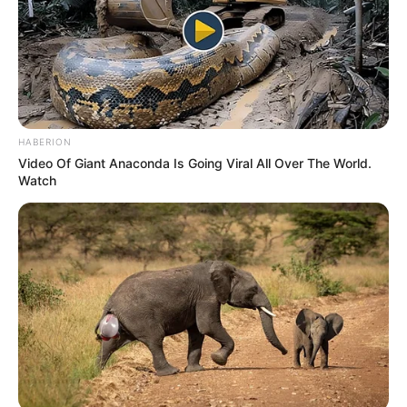
Διέρρευσε η κρίσιμη
Μια σημαντική και δίκαιη
συμφωνία ΕΕ – Pfizer
ανάλυση της ομιλίας του
Πούτιν.. Ο οποίος δεν...
HABERION
Video Of Giant Anaconda Is Going Viral All Over The World.
Watch