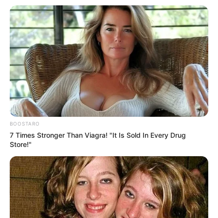
FACEBOOK
ΑΡΈΣΕΙ
YOUTUBE
ΕΓΓΡΑΦΕΊΤΕ
EMAIL
ΑΚΟΛΟΥΘΉΣΤΕ
BOOSTARO
7 Times Stronger Than Viagra! "It Is Sold In Every Drug
Store!"