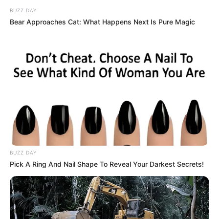
BUZZ DAY
Bear Approaches Cat: What Happens Next Is Pure Magic
Συνέντευξη Alexander Dugin σχολιάζοντας
τον λόγο Πούτιν: Είναι η έναρξη της
Νικηφόρας...
Κυριακή, 2 Οκτωβρίου 2022, 13:05
Συνέντευξη Alexander Dugin σχολιάζοντας τον...
BUZZ DAY
Pick A Ring And Nail Shape To Reveal Your Darkest Secrets!
ΕΠΕΙΓΟΝ: Στην απόφαση
Έρχεται το μεγαλύτερο κραχ
ΑΠΑΓΟΡΕΥΣΗΣ rapid test από
στη σύγχρονη Ιστορία
τον Ε.Ο.Φ αναγράφεται
καθαρά ότι...