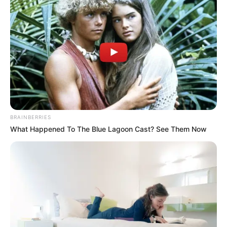
BRICS: Η Ρωσία Και Η Ινδία
Το Judicial Watch
Δεν Χρειάζονται Πια Δολάριο
αποκαλύπτει το σχέδιο
ΗΠΑ
προπαγάνδας της
κυβέρνησης Μπάιντεν για
την...
Email address:
BRAINBERRIES
What Happened To The Blue Lagoon Cast? See Them Now