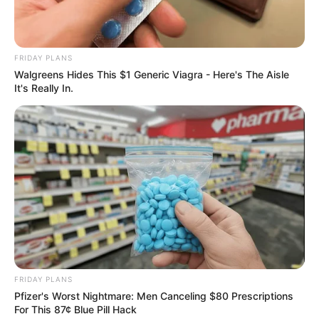
FRIDAY PLANS
Walgreens Hides This $1 Generic Viagra - Here's The Aisle
It's Really In.
ΑΠΟΨΕΙΣ
Το «πράσινο πράγμα»
Το «πράσινο πράγμα».. Η τεχνολογική ανάπτυξη έφερε μαζί
της όλα τα καταστρεπτικά αποτελέσματα που σχεδίαζε η
ΝΤΠ ώστε να μιλάει για… «πράσινη ανάπτυξη»… Στοίχημα
ότι...
FRIDAY PLANS
Pfizer's Worst Nightmare: Men Canceling $80 Prescriptions
ΚΟΙΝΩΝΙΚΑ ΔΙΚΤΥΑ
For This 87¢ Blue Pill Hack