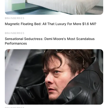
BRAINBERRIES
Magnetic Floating Bed: All That Luxury For Mere $1.6 Mil?
Όλα τα κείμενα και οι εικόνες είναι πνευματική ιδιοκτησία του
BRAINBERRIES
ΝΙΚΟΛΑΟΣ ΑΝΑΞΙΜΑΝΔΡΟΣ. Aπαγορεύεται η αναπαραγωγή, η
Sensational Seductress: Demi Moore's Most Scandalous
αναδημοσίευση και η τροποποίησή τους χωρίς προηγούμενη
Performances
γραπτή άδεια του δημιουργού τους. Με επιφύλαξη κάθε νόμιμου
δικαιώματος. Διαβάστε την
Πολιτική Απορρήτου
του website πριν
να το χρησιμοποιήσετε, καθώς χρησιμοποιώντας το την
αποδέχεστε. Ο ιστότοπος διατηρεί το δικαίωμα να τροποποιήσει
τους όρους χρήσης.
Επικοινωνήστε μαζί μας:
nikolaosgeor@gmail.com
BRAINBERRIES