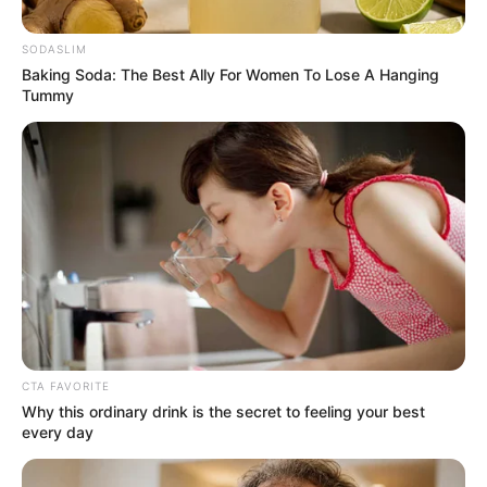
SODASLIM
Baking Soda: The Best Ally For Women To Lose A Hanging
ΟΙΚΟΝΟΜΙΑ
Tummy
Το οικονομικό λουτρό αίματος
συνεχίζεται στη Γερμανία, λόγω της
πράσινης πολιτικής
Το οικονομικό λουτρό αίματος συνεχίζεται στη Γερμανία,
λόγω της πράσινης πολιτικής.. Όσο περισσότερο η
Γερμανία προσπαθεί να καταργήσει τον άνθρακα, τόσο
χειροτερεύει η οικονομία της . Εταιρείες...
CTA FAVORITE
Why this ordinary drink is the secret to feeling your best
every day