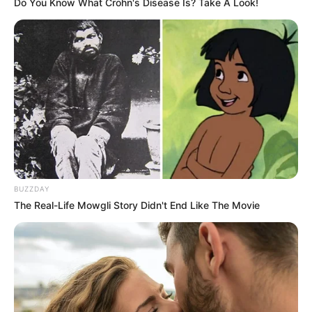
Do You Know What Crohn's Disease Is? Take A Look!
BUZZDAY
The Real-Life Mowgli Story Didn't End Like The Movie