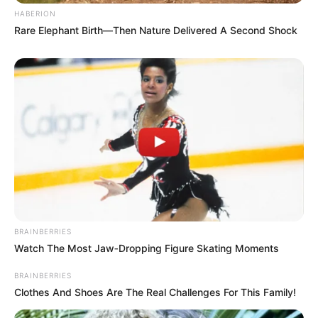
ΙΡΙΔΙΖΟΝΤΕΣ ΘΩΡΑΚΕΣ ΠΟΛΕΜΙΣΤΩΝ
HABERION
ΑΝΤΑΝΑΚΛΟΥΝ ΤΟ ΦΩΣ ΣΤΟ ΣΤΕΡΕΩΜΑ
Rare Elephant Birth—Then Nature Delivered A Second Shock
ΚΑΙ ΣΦΡΑΓΙΖΟΥΝ ΤΗΝ ΝΥΧΤΑ.
Δευτέρα, 24 Μαΐου 2021, 14:02
ΤΟ ΦΩΣ ΗΡΘΕ ΓΙΑ ΝΑ...
ΕΝΑΣ ΚΟΚΚΙΝΟΣ ΟΚΤΩΒΡΗΣ
Σι και Πούτιν θα
ΞΕΚΙΝΑ.. Επιτέλους
συναντηθούν την επόμενη
μπαίνουμε σε αυτό
εβδομάδα για πρώτη φορά
το_ΓΕΓΟΝΟΣ της ΘΥΕΛΛΑΣ
μετά...
BRAINBERRIES
Watch The Most Jaw‑Dropping Figure Skating Moments
BRAINBERRIES
Clothes And Shoes Are The Real Challenges For This Family!