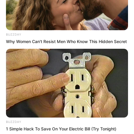
BUZZDAY
Why Women Can't Resist Men Who Know This Hidden Secret
ΔΗΜΟΦΙΛΗ ΑΡΘΡΑ
BUZZDAY
1 Simple Hack To Save On Your Electric Bill (Try Tonight)