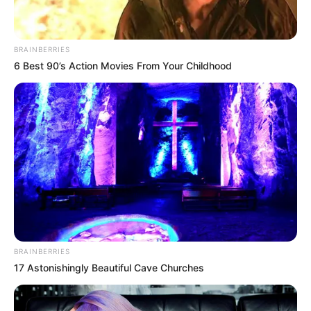
Νικηφόρας...
Κυριακή, 2 Οκτωβρίου 2022, 13:05
Συνέντευξη Alexander Dugin σχολιάζοντας τον...
BRAINBERRIES
6 Best 90’s Action Movies From Your Childhood
ΕΠΕΙΓΟΝ: Στην απόφαση
Έρχεται το μεγαλύτερο κραχ
ΑΠΑΓΟΡΕΥΣΗΣ rapid test από
στη σύγχρονη Ιστορία
τον Ε.Ο.Φ αναγράφεται
καθαρά ότι...
BRAINBERRIES
17 Astonishingly Beautiful Cave Churches
Διέρρευσε η κρίσιμη
Μια σημαντική και δίκαιη