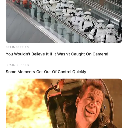
ΔΗΜΟΦΙΛΗ ΑΡΘΡΑ
BRAINBERRIES
You Wouldn't Believe It If It Wasn't Caught On Camera!
BRAINBERRIES
Some Moments Got Out Of Control Quickly
Συνέντευξη Alexander Dugin σχολιάζοντας
τον λόγο Πούτιν: Είναι η έναρξη της