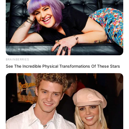
συμφωνία ΕΕ – Pfizer
ανάλυση της ομιλίας του
Πούτιν.. Ο οποίος δεν...
BRAINBERRIES
See The Incredible Physical Transformations Of These Stars
ΙΡΙΔΙΖΟΝΤΕΣ ΘΩΡΑΚΕΣ ΠΟΛΕΜΙΣΤΩΝ
ΑΝΤΑΝΑΚΛΟΥΝ ΤΟ ΦΩΣ ΣΤΟ ΣΤΕΡΕΩΜΑ
ΚΑΙ ΣΦΡΑΓΙΖΟΥΝ ΤΗΝ ΝΥΧΤΑ.
Δευτέρα, 24 Μαΐου 2021, 14:02
ΤΟ ΦΩΣ ΗΡΘΕ ΓΙΑ ΝΑ...