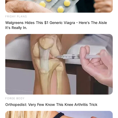
ΣΠΑΜΕ ΤΟ ΜΑΤΡΙΞ – ΤΟ ΒΙΒΛΙΟ
FRIDAY PLANS
Walgreens Hides This $1 Generic Viagra - Here's The Aisle
It's Really In.
FORGE BODY
Orthopedist: Very Few Know This Knee Arthritis Trick