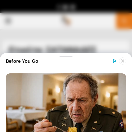
Facebook
Youtube
Telegram
PRIMARY
MENU
Ετικέτα: ΣΑΤΑΝΑΔΕΣ
Before You Go
ΔΙΕΘΝΗ
ΤΑ ΜΥΣΤΙΚΑ ΤΟΥ ΔΟΛΑΡΙΟΥ ΚΑΙ ΟΙ
ΣΑΤΑΝΙΚΕΣ ΣΥΜΠΤΩΣΕΙΣ ΤΗΣ 1ης ΜΑΙΟΥ.
ΤΑ ΜΥΣΤΙΚΑ ΤΟΥ ΔΟΛΑΡΙΟΥ ΚΑΙ ΟΙ ΣΑΤΑΝΙΚΕΣ ΣΥΜΠΤΩΣΕΙΣ
ΤΗΣ 1ης ΜΑΙΟΥ.!!! ΓΙΝΕΤΑΙ ΕΝΑΣ ΤΕΡΑΣΤΙΟΣ ΠΟΛΕΜΟΣ ΑΥΤΗ
ΤΗ ΣΤΙΓΜΗ ΣΤΟΝ ΠΛΑΝΗΤΗ ΜΑΣ….ΕΝΑΣ ΠΟΛΕΜΟΣ ΙΕΡΟΣ
ΣΤΟΝ ΟΠΟΙΟ...