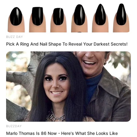
Μια μάζωξη με μήνυμα από Φρυκτωρίες
Παρασκευή, 30 Σεπτεμβρίου 2022, 18:52
BUZZ DAY
Μια μάζωξη με μήνυμα από...
Pick A Ring And Nail Shape To Reveal Your Darkest Secrets!
Αυτός που ελέγχει τον καιρό
ΠΟΛΕΜΟΣ ΜΕΣΑ ΣΤΟ
ελέγχει τον κόσμο
ΠΕΝΤΑΓΩΝΟ..
BUZZDAY
Marlo Thomas Is 86 Now - Here's What She Looks Like