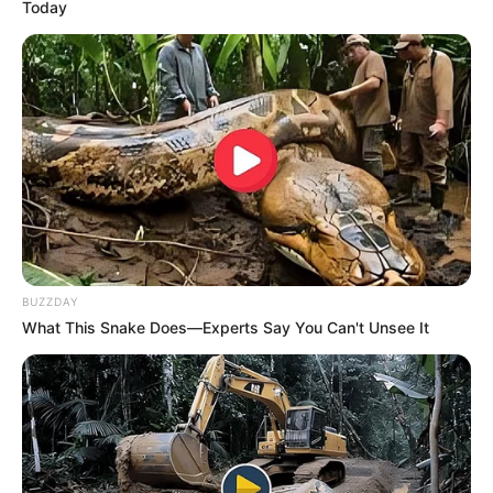
Today
Ο ενεργειακός «Ψυχρός
Οι Γερμανοί πολίτες ζητούν
Πόλεμος»
ανοιχτά ρήξη με τις ΗΠΑ
μετά την επίθεση...
Email address:
BUZZDAY
What This Snake Does—Experts Say You Can't Unsee It