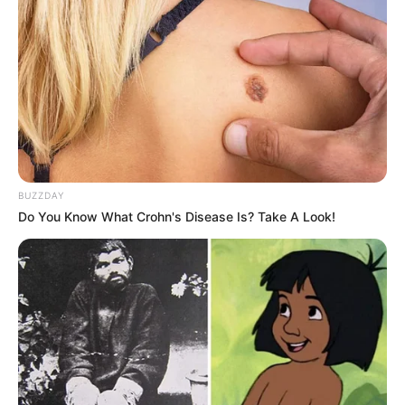
BUZZDAY
Do You Know What Crohn's Disease Is? Take A Look!
ΔΗΜΟΦΙΛΗ ΑΡΘΡΑ