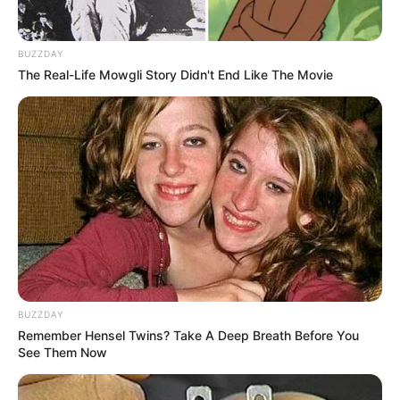
BUZZDAY
The Real-Life Mowgli Story Didn't End Like The Movie
Αφαίρεση εμφυτεύματος και βιοτσιπ από
τις δυνάμεις του φωτός
Κυριακή, 2 Οκτωβρίου 2022, 14:20
Αφαίρεση εμφυτεύματος και βιοτσιπ από...
BUZZDAY
Remember Hensel Twins? Take A Deep Breath Before You
Τι είναι το Blockchain του
ΤΑ ΜΑΤΙΑ ΜΑΣ ΚΑΙ ΤΑ
See Them Now
κβαντικού
..ΑΥΤΙΑ ΜΑΣ ΣΤΗΝ
χρηματοοικονομικού
ΓΕΡΜΑΝΙΑ… ΤΙ ΕΙΝΑΙ ΠΟΛΥ...
συστήματος (QFS);