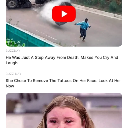
ΕΙΝΑΙ ΕΔΩ, ΕΙΝΑΙ...
ΠΡΟΣΤΑΤΕΥΟΥΝ ΚΑΙ...
ΕΒΡΑΙΟΙ ΚΑΙ ΕΠΑΝΑΣΤΑΣΕΙΣ….
Ο ΠΟΥ υπό έλεγχο:
BUZZDAY
παρατυπίες και
He Was Just A Step Away From Death: Makes You Cry And
συγκρούσεις συμφερόντων
Laugh
BUZZ DAY
She Chose To Remove The Tattoos On Her Face. Look At Her
Now