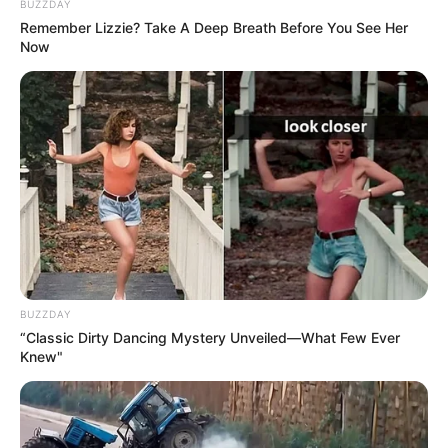
BUZZDAY
Remember Lizzie? Take A Deep Breath Before You See Her
Now
ΛΙΓΑ ΛΟΓΙΑ ΓΙΑ ΜΕΝΑ
Πέμπτη, 22 Οκτωβρίου 2020, 20:06
ΓΕΙΑ ΣΑΣ….ΚΑΛΩΣ ΗΛΘΑΤΕ ΣΤΗΝ ΙΣΤΟΣΕΛΙΔΑ...
BUZZDAY
“Classic Dirty Dancing Mystery Unveiled—What Few Ever
Knew"
ΑΛΕΞΑΝΔΡΟΣ ΖΕΥΣ Ο
ΕΙΜΑΣΤΕ ΣΤΗΝ ΤΕΛΙΚΗ
ΑΡΧΗΓΟΣ ΤΩΝ ΕΛ. Ο
ΕΥΘΕΙΑ.. ΕΙΝΑΙ ΕΔΩ.. ΕΙΝΑΙ
ΑΠΟΛΥΤΟΣ ΚΥΡΙΑΡΧΟΣ.
ΜΑΖΙ ΜΑΣ, ΜΑΣ