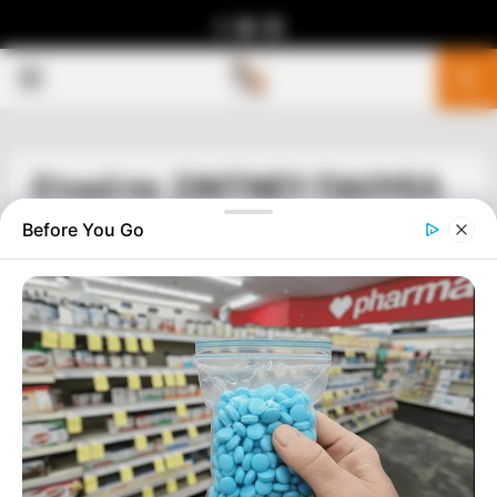
Facebook
Youtube
Telegram
PRIMARY
MENU
Ετικέτα: ΣΙΝΤΝΕΥ ΠΑΟΥΕΛ
Before You Go
ΣΗΜΑΝΤΙΚΕΣ ΕΙΔΗΣΕΙΣ
ΟΛΑ ΠΛΕΟΝ ΤΡΕΧΟΥΝ ΚΑΝΟΝΙΚΑ
ΠΑΡΟΛΕΣ ΤΙΣ ΣΕΙΡΗΝΕΣ ΤΩΝ FAKE
NEWS………
ΟΛΑ ΠΛΕΟΝ ΤΡΕΧΟΥΝ ΚΑΝΟΝΙΚΑ ΠΑΡΟΛΕΣ ΤΙΣ ΣΕΙΡΗΝΕΣ
ΤΩΝ FAKE NEWS………ΟΛΑ ΕΧΟΥΝ ΣΤΗΘΕΙ ΜΕ ΜΕΓΑΛΗ
ΜΑΕΣΤΡΙΑ ΚΑΙ ΣΥΝΕΣΗ ΑΠΟ ΤΙΣ ΦΩΤΕΙΝΕΣ ΔΥΝΑΜΕΙΣ……..ΚΑΙ
ΟΛΑ ΘΑ ΠΑΝΕ ΚΑΛΑ……….....