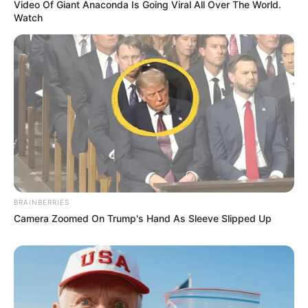
Video Of Giant Anaconda Is Going Viral All Over The World.
Watch
ΠΟΙΟΣ ΣΚΟΤΩΣΕ ΤΟΝ
Υγειονομικοί: Επιστολή-
ΚΑΠΟΔΙΣΤΡΙΑ;;[Η δολοφονία
κόλαφος στην επέτειο των
του Καποδίστρια – Ποιοι
αναστολών..
ήταν οι πραγματικοί...
Email address:
BRAINBERRIES
Camera Zoomed On Trump's Hand As Sleeve Slipped Up