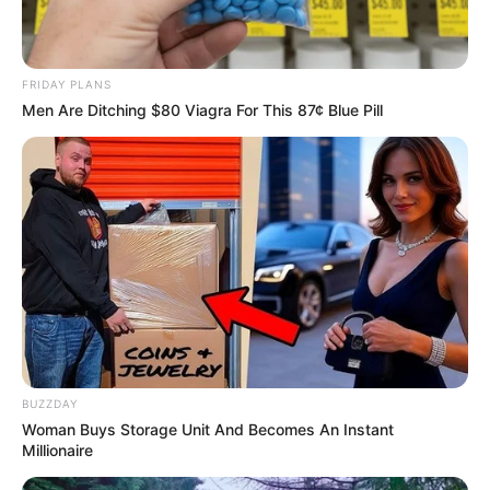
FRIDAY PLANS
Men Are Ditching $80 Viagra For This 87¢ Blue Pill
Όλα τα κείμενα και οι εικόνες είναι πνευματική ιδιοκτησία του
ΝΙΚΟΛΑΟΣ ΑΝΑΞΙΜΑΝΔΡΟΣ. Aπαγορεύεται η αναπαραγωγή, η
αναδημοσίευση και η τροποποίησή τους χωρίς προηγούμενη
γραπτή άδεια του δημιουργού τους. Με επιφύλαξη κάθε νόμιμου
δικαιώματος. Διαβάστε την
Πολιτική Απορρήτου
του website πριν
να το χρησιμοποιήσετε, καθώς χρησιμοποιώντας το την
αποδέχεστε. Ο ιστότοπος διατηρεί το δικαίωμα να τροποποιήσει
τους όρους χρήσης.
Επικοινωνήστε μαζί μας:
nikolaosgeor@gmail.com
BUZZDAY
Woman Buys Storage Unit And Becomes An Instant
Millionaire