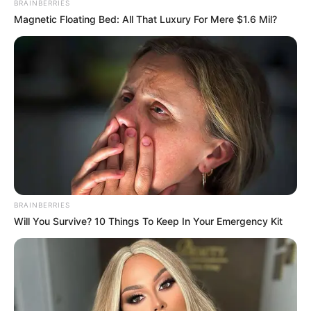
BRAINBERRIES
Magnetic Floating Bed: All That Luxury For Mere $1.6 Mil?
Μια σημαντική και δίκαιη ανάλυση της
ομιλίας του Πούτιν.. Ο οποίος δεν...
Σάββατο, 1 Οκτωβρίου 2022, 10:07
Μια σημαντική και δίκαιη ανάλυση...
BRAINBERRIES
Will You Survive? 10 Things To Keep In Your Emergency Kit
ΙΡΙΔΙΖΟΝΤΕΣ ΘΩΡΑΚΕΣ
ΕΝΑΣ ΚΟΚΚΙΝΟΣ ΟΚΤΩΒΡΗΣ
ΠΟΛΕΜΙΣΤΩΝ
ΞΕΚΙΝΑ.. Επιτέλους