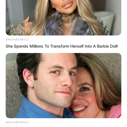
ΑΝΤΑΝΑΚΛΟΥΝ ΤΟ ΦΩΣ ΣΤΟ
μπαίνουμε σε αυτό
ΣΤΕΡΕΩΜΑ ΚΑΙ ΣΦΡΑΓΙΖΟΥΝ
το_ΓΕΓΟΝΟΣ της ΘΥΕΛΛΑΣ
ΤΗΝ ΝΥΧΤΑ.
BRAINBERRIES
She Spends Millions To Transform Herself Into A Barbie Doll!
Σι και Πούτιν θα
BRICS: Η Ρωσία Και Η Ινδία
συναντηθούν την επόμενη
Δεν Χρειάζονται Πια Δολάριο
εβδομάδα για πρώτη φορά
ΗΠΑ
μετά...
BRAINBERRIES