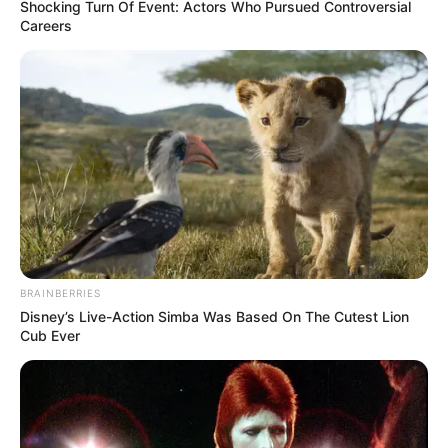
Shocking Turn Of Event: Actors Who Pursued Controversial
Careers
Το Judicial Watch αποκαλύπτει το σχέδιο
προπαγάνδας της κυβέρνησης Μπάιντεν
για την...
Τετάρτη, 5 Οκτωβρίου 2022, 19:36
Το Judicial Watch αποκαλύπτει το...
BRAINBERRIES
Disney’s Live-Action Simba Was Based On The Cutest Lion
Cub Ever
ΚΑΝΕΝΑΣ ΑΠΟ ΑΥΤΟΥΣ ΠΟΥ
ΥΒΡΙΣ ΑΤΙΣ ΝΕΜΕΣΙΣ ΤΙΣΙΣ. Η
ΕΤΡΕΞΑΝ ΤΗΝ ΑΤΖΕΝΤΑ ΤΟΥ
ΕΛΛΗΝΙΚΗ ΗΘΙΚΗ.
ΚΟΡΟΝΑ ΔΕΝ ΜΠΟΡΕΙ ΝΑ...