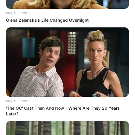
BRAINBERRIES
Olena Zelenska's Life Changed Overnight
BRAINBERRIES
'The OC' Cast Then And Now - Where Are They 20 Years
Later?