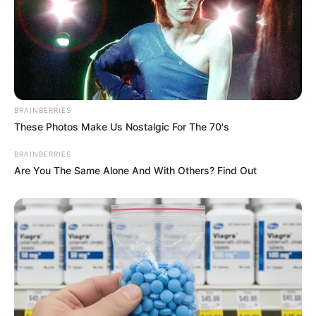
Εφημερίδες και ΜΜΕ που
Ο γιος μου Hunter !! Ξεκινάει
χρηματοδοτούνται από τον
τον Σεπτέμβρη η προβολή
BRAINBERRIES
George Soros
της ταινίας...
These Photos Make Us Nostalgic For The 70's
BRAINBERRIES
Email address:
Are You The Same Alone And With Others? Find Out