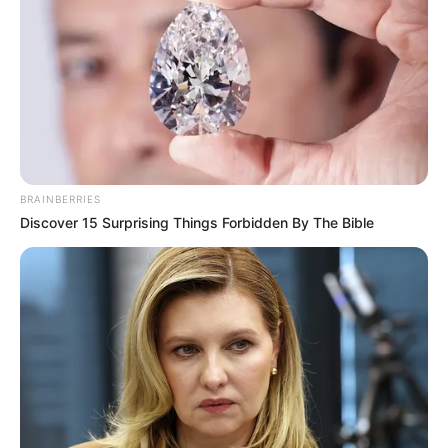
ΚΟΙΝΩΝΙΚΑ ΔΙΚΤΥΑ
FACEBOOK
ΑΡΈΣΕΙ
YOUTUBE
ΕΓΓΡΑΦΕΊΤΕ
BRAINBERRIES
Discover 15 Surprising Things Forbidden By The Bible
EMAIL
ΑΚΟΛΟΥΘΉΣΤΕ