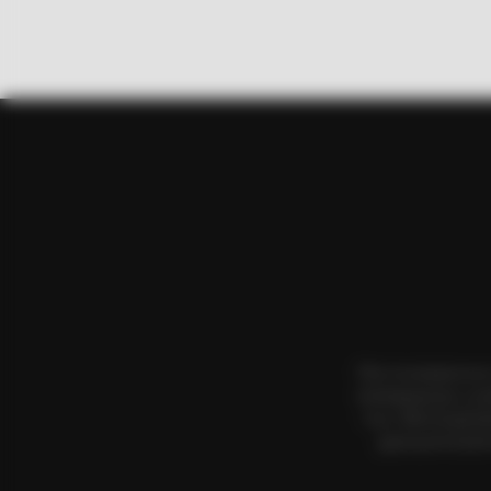
HABERION
Nicole Kidman Finally Admits Wha
Όλα τα κείμενα κα
αναπαραγωγή, η αν
τους. Με επιφύλα
χρησιμοποιήσετ