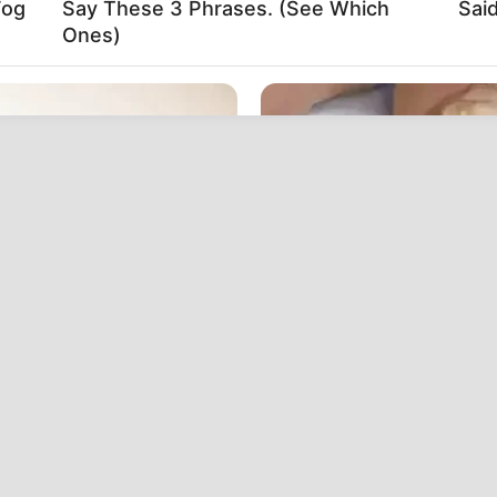
Fog
Say These 3 Phrases. (See Which
Said
Ones)
FORGE BODY
eet Columbus Country
Orthopedist: Very Few K