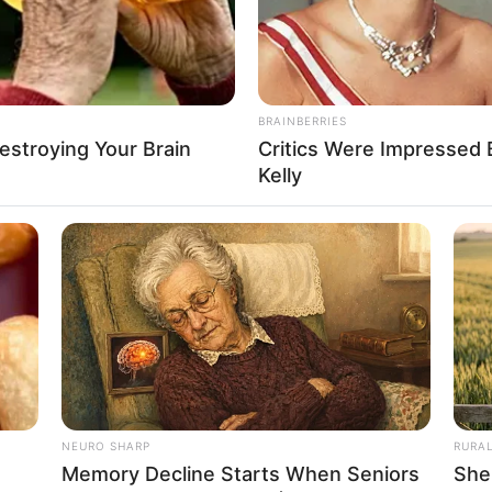
BRAINBERRIES
Destroying Your Brain
Critics Were Impressed
Kelly
NEURO SHARP
RURA
Memory Decline Starts When Seniors
She