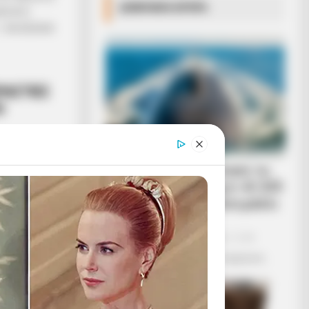
ΔΗΜΟΦΙΛΗ ΑΡΘΡΑ
ΜΠΟΡΙΟ
 ΚΑΙ ΒΕΒΑΙΑ
ΡΑΣΤΙΕΣ
Ο
Η Ρωσία κινητοποίησε το
ΕΙΕΣ ΑΠΟ
πυρηνικό υποβρύχιο «K-329
Ο ΤΙΣ ΛΙΓΕΣ
Belgorod» για να δοκιμάσει
, ΕΣΤΩ ΚΑΙ
την...
Δευτέρα, 3 Οκτωβρίου 2022, 12:38
Η Ρωσία κινητοποίησε το πυρηνικό...