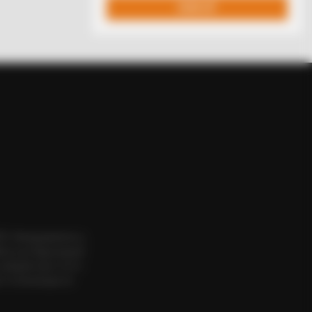
A Deep Breath Before You See Her
R MEDIA
denly, The Lawn Shakes Like A
ΟΣ. Aπαγορεύεται η
mpoline—Then It Bursts Open
εια του δημιουργού
website πριν να το
 το δικαίωμα να