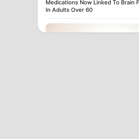
Medications Now Linked To Brain 
In Adults Over 60
RURAL HEARTS
Tired Of Explaining Farm Life? M
Singles