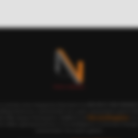
BUZZ DAY
t We All Suspected
Remember Lizzie? Take 
Now
RADA
Sud
ι οι εικόνες είναι πνευματική ιδιοκτησία του ΝΙΚΟΛΑΟΣ ΑΝΑΞΙΜΑΝΔΡ
Tra
αδημοσίευση και η τροποποίησή τους χωρίς προηγούμενη γραπτή άδ
ξη κάθε νόμιμου δικαιώματος. Διαβάστε την
Πολιτική Απορρήτου
του 
ε, καθώς χρησιμοποιώντας το την αποδέχεστε. Ο ιστότοπος διατηρεί
τροποποιήσει τους όρους χρήσης.