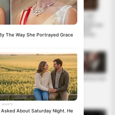
ΕΠΙΚΟΙΝΩΝΙΑ
Από το 1867
ΑΝΩΘΕΝ. ΠΩΣ
ξέρουν ότι η
ΓΙΝΕΤΑΙ. ΟΔΗΓΙΕΣ
Ελλάδα έχει πολύ
ΓΙΑ ΑΡΧΑΡΙΟΥΣ
πετρέλαιο
 By The Way She Portrayed Grace
ΑΛΛΑ ΚΑΙ
σύμφωνα με...
ΣΥΜΒΟΥΛΕΣ ΓΙΑ
ΠΡΟΧΩΡΗΜΕΝΟΥΣ.
Η Moderna μηνύει
Η omertà της Covid
τους αντιπάλους
της της Big
Pharma για τις
πατέντες εμβολίω
ν
L HEARTS
 Asked About Saturday Night. He