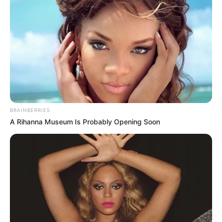
ΔΗΜΟΦΙΛΗ ΑΡΘΡΑ
BRAINBERRIES
A Rihanna Museum Is Probably Opening Soon