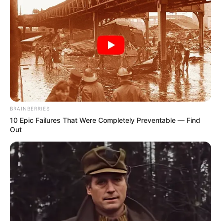
Πίσω στον Μεσαίωνα: Η ΕΕ
Οι ουκρανικές αντεπιθέσεις
χωρίς φθηνό ηλεκτρικό
και η ρωσική στρατηγική
ρεύμα, διολισθαίνει στη
που θυμίζει το Κουρσκ- Μια...
φτώχεια...
BRAINBERRIES
10 Epic Failures That Were Completely Preventable — Find
Out
ΛΙΓΑ ΛΟΓΙΑ ΓΙΑ ΜΕΝΑ
Πέμπτη, 22 Οκτωβρίου 2020, 20:06
ΓΕΙΑ ΣΑΣ….ΚΑΛΩΣ ΗΛΘΑΤΕ ΣΤΗΝ ΙΣΤΟΣΕΛΙΔΑ...