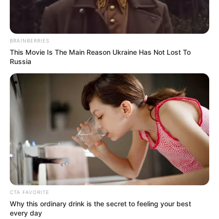
BRAINBERRIES
This Movie Is The Main Reason Ukraine Has Not Lost To
Russia
ΑΛΕΞΑΝΔΡΟΣ ΖΕΥΣ Ο
ΕΙΜΑΣΤΕ ΣΤΗΝ ΤΕΛΙΚΗ
ΑΡΧΗΓΟΣ ΤΩΝ ΕΛ. Ο
ΕΥΘΕΙΑ.. ΕΙΝΑΙ ΕΔΩ.. ΕΙΝΑΙ
ΑΠΟΛΥΤΟΣ ΚΥΡΙΑΡΧΟΣ.
ΜΑΖΙ ΜΑΣ, ΜΑΣ
ΕΙΝΑΙ ΕΔΩ, ΕΙΝΑΙ...
ΠΡΟΣΤΑΤΕΥΟΥΝ ΚΑΙ...
ΕΒΡΑΙΟΙ ΚΑΙ ΕΠΑΝΑΣΤΑΣΕΙΣ….
Ο ΠΟΥ υπό έλεγχο:
παρατυπίες και
συγκρούσεις συμφερόντων
CTA FAVORITE
Why this ordinary drink is the secret to feeling your best
every day