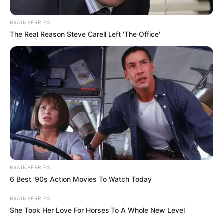
ΣΗΜΑΝΤΙΚΕΣ ΕΙΔΗΣΕΙΣ
ΥΓΕΙΑ
BRAINBERRIES
ΕΚΡΗΚΤΙΚΗ ΑΠΟΚΑΛΥΨΗ: Η ινδική
The Real Reason Steve Carell Left 'The Office'
τηλεόραση αποκαλύπτει πώς η Pfizer
εκφοβίζει και εκβιάζει χώρες για
πυροβολισμούς COVID
ΕΚΡΗΚΤΙΚΗ ΑΠΟΚΑΛΥΨΗ: Η ινδική τηλεόραση αποκαλύπτει
πώς η Pfizer εκφοβίζει και εκβιάζει χώρες για
πυροβολισμούς COVID. – «Οι απελπισμένες χώρες
αναγκάζονται να κάνουν ταπεινωτικές παραχωρήσεις»...
BRAINBERRIES
ΚΟΙΝΩΝΙΚΑ ΔΙΚΤΥΑ
6 Best '90s Action Movies To Watch Today
BRAINBERRIES
FACEBOOK
ΑΡΈΣΕΙ
She Took Her Love For Horses To A Whole New Level