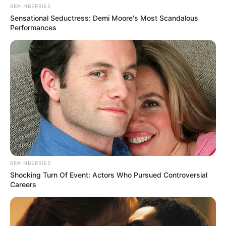
YOUTUBE
ΕΓΓΡΑΦΕΊΤΕ
BRAINBERRIES
Sensational Seductress: Demi Moore's Most Scandalous
Performances
EMAIL
ΑΚΟΛΟΥΘΉΣΤΕ
BRAINBERRIES
Shocking Turn Of Event: Actors Who Pursued Controversial
Careers