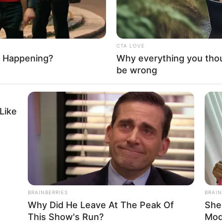
CTA LOVE
ly Happening?
Why everything you tho
be wrong
Like
BRAINBERRIES
BRAIN
Why Did He Leave At The Peak Of
She
This Show's Run?
Mod