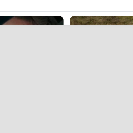
HABERION
t We All Suspected
Rare Elephant Birth—Th
Shock