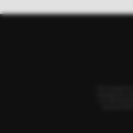
RADAR MEDIA
The Truth About Archie They Coul
Όλα τα κείμενα κα
αναπαραγωγή, η αν
τους. Με επιφύλα
χρησιμοποιήσετ
RADAR MEDIA