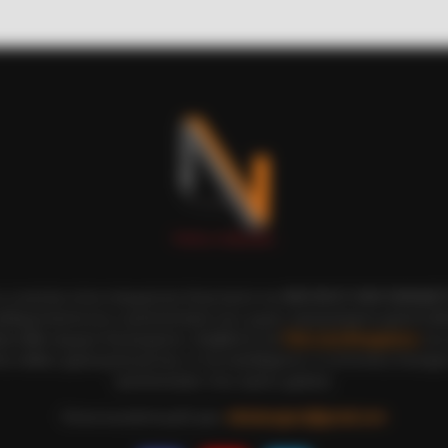
dn't Hide Any Longer
ι οι εικόνες είναι πνευματική ιδιοκτησία του ΝΙΚΟΛΑΟΣ ΑΝΑΞΙΜΑΝΔΡ
αδημοσίευση και η τροποποίησή τους χωρίς προηγούμενη γραπτή άδ
ξη κάθε νόμιμου δικαιώματος. Διαβάστε την
Πολιτική Απορρήτου
του 
ε, καθώς χρησιμοποιώντας το την αποδέχεστε. Ο ιστότοπος διατηρεί
τροποποιήσει τους όρους χρήσης.
Επικοινωνήστε μαζί μας:
nikolaosgeor@gmail.com
BUZZDAY
HEAL