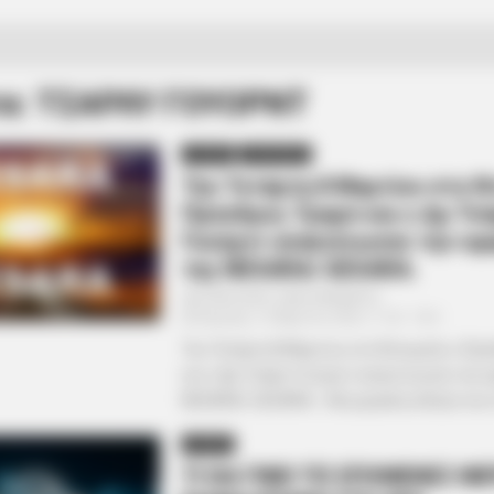
τα: ΤΣΑΡΛΥ ΓΟΥΟΡΝΤ
ΔΙΕΘΝΗ
ΟΙΚΟΝΟΜΙΑ
Την Τετάρτη 8 Μαρτίου στο Ν
Πρόεδρος Τραμπ και ο Δρ Τσά
Γουόρντ ανακοίνωσαν την εφ
της NESARA/ GESARA.
Από
ΝΙΚΟΛΑΟΣ ΑΝΑΞΙΜΑΝΔΡΟΣ
Κυριακή, 12 Μαρτίου 2023, 11:32
0
Την Τετάρτη 8 Μαρτίου στο Ντουμπάι ο Πρ
και ο Δρ Τσάρλι Γουόρντ ανακοίνωσαν την 
NESARA/ GESARA… Μια μεγάλη είδηση την ο
ΔΙΕΘΝΗ
ΤΙ ΘΑ ΓΙΝΕΙ ΤΙΣ ΕΠΟΜΕΝΕΣ ΜΕ