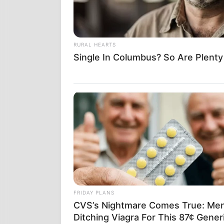
RURAL HEARTS
Single In Columbus? So Are Plent
FRIDAY PLANS
CVS’s Nightmare Comes True: Me
Ditching Viagra For This 87¢ Gener