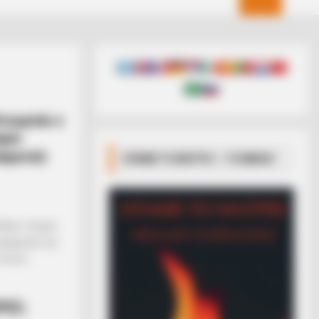
τουμπάι ο
ρλι
αρμογή
ΣΠΑΜΕ ΤΟ ΜΑΤΡΙΞ – ΤΟ ΒΙΒΛΙΟ
όεδρος Τραμπ
εφαρμογή της
ποία...
ΡΕΣ;