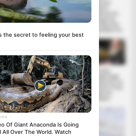
Πόλεμος είναι
Ισραηλιτικό
γεγονός.. Το κυνήγι
Συμβούλιο:
είναι σε εξέλιξη
Αντιδρά για την
προαγωγή της
Παγουτέλη στην
αντιπροεδρία του...
s the secret to feeling your best
ΑΠΟΚΑΛΥΨΗ
Συνέντευξη
ΤΩΡΑ. ΗΡΘΕ Η ΩΡΑ
Alexander Dugin
ΤΩΝ ΓΗΙΝΩΝ
σχολιάζοντας τον
ΑΠΟΚΑΛΥΨΕΩΝ
λόγο Πούτιν: Είναι
ΛΕΠΤΟ ΠΡΟΣ
η έναρξη της
ΛΕΠΤΟ. Ο...
Νικηφόρας...
RION
eo Of Giant Anaconda Is Going
l All Over The World. Watch