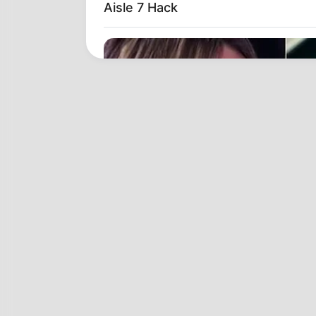
Aisle 7 Hack
HABERION
Nicole Kidman Finally Admits Wha