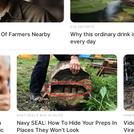
CTA FAVORITE
y Of Farmers Nearby
Why this ordinary drink i
every day
NAVY SEAL'S BUG IN GUIDE
HABE
n
Navy SEAL: How To Hide Your Preps In
Vid
ic
Places They Won't Look
Vira