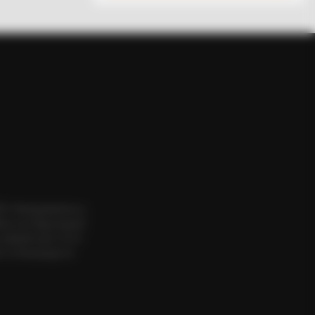
ΟΣ. Aπαγορεύεται η
εια του δημιουργού
website πριν να το
 το δικαίωμα να
THYREHABCARE