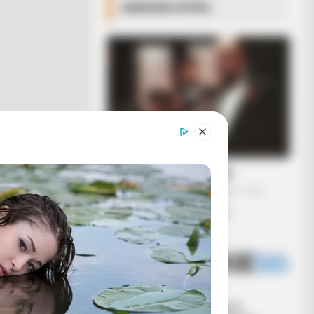
ΔΗΜΟΦΙΛΗ ΑΡΘΡΑ
Η omertà της Covid
Πέμπτη, 29 Σεπτεμβρίου 2022, 19:54
Η omertà της Covid… “Αλλά...
Ο Υπόγειος
Κεντρικό