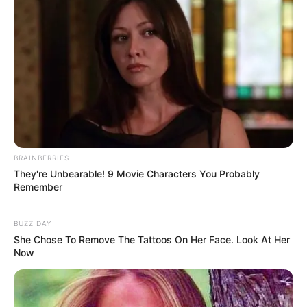
ΗΠΑ
προπαγάνδας της
κυβέρνησης Μπάιντεν για
την...
Email address:
BRAINBERRIES
They're Unbearable! 9 Movie Characters You Probably
Remember
BUZZ DAY
She Chose To Remove The Tattoos On Her Face. Look At Her
Now