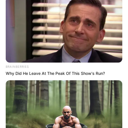
ΔΗΜΟΦΙΛΗ ΑΡΘΡΑ
BRAINBERRIES
Why Did He Leave At The Peak Of This Show's Run?