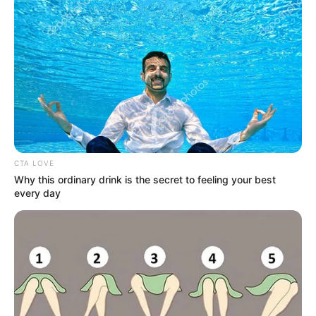
Διέρρευσε η κρίσιμη
Μια σημαντική και δίκαιη
συμφωνία ΕΕ – Pfizer
ανάλυση της ομιλίας του
Πούτιν.. Ο οποίος δεν...
CTA LOVE
Why this ordinary drink is the secret to feeling your best
every day
ΙΡΙΔΙΖΟΝΤΕΣ ΘΩΡΑΚΕΣ ΠΟΛΕΜΙΣΤΩΝ
ΑΝΤΑΝΑΚΛΟΥΝ ΤΟ ΦΩΣ ΣΤΟ ΣΤΕΡΕΩΜΑ
ΚΑΙ ΣΦΡΑΓΙΖΟΥΝ ΤΗΝ ΝΥΧΤΑ.