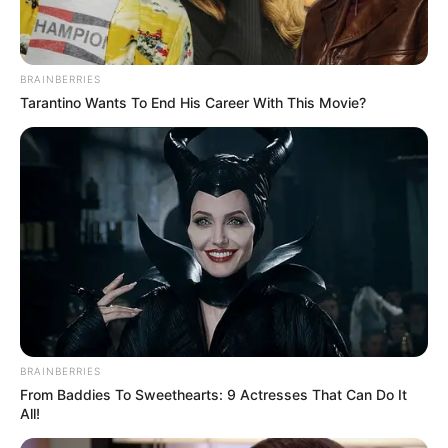
BRAINBERRIES
Tarantino Wants To End His Career With This Movie?
BRAINBERRIES
From Baddies To Sweethearts: 9 Actresses That Can Do It
All!