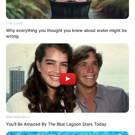
Συνέντευξη Alexander Dugin σχολιάζοντας
τον λόγο Πούτιν: Είναι η έναρξη της
Νικηφόρας...
CTA LOVE
Κυριακή, 2 Οκτωβρίου 2022, 13:05
Why everything you thought you knew about water might be
Συνέντευξη Alexander Dugin σχολιάζοντας τον...
wrong
ΕΠΕΙΓΟΝ: Στην απόφαση
Έρχεται το μεγαλύτερο κραχ
ΑΠΑΓΟΡΕΥΣΗΣ rapid test από
στη σύγχρονη Ιστορία
τον Ε.Ο.Φ αναγράφεται
καθαρά ότι...
BRAINBERRIES
You'll Be Amazed By The Blue Lagoon Stars Today