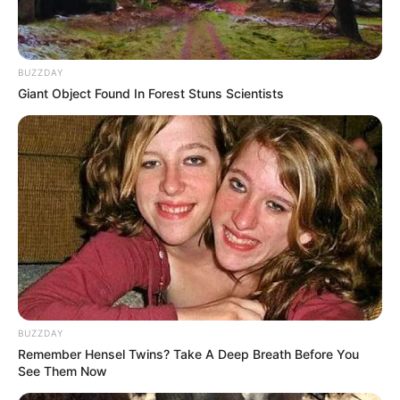
BUZZDAY
Giant Object Found In Forest Stuns Scientists
ΣΠΑΜΕ ΤΟ ΜΑΤΡΙΞ – ΤΟ ΒΙΒΛΙΟ
BUZZDAY
Remember Hensel Twins? Take A Deep Breath Before You
See Them Now