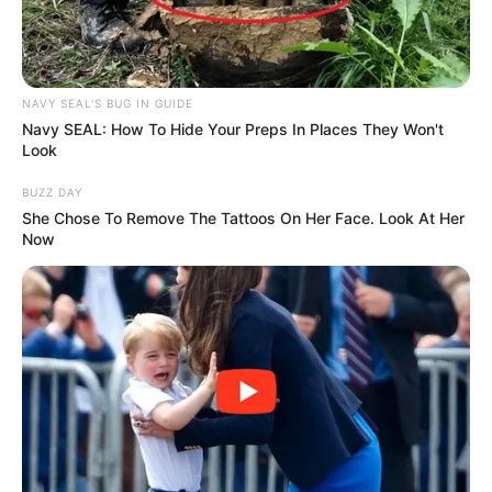
NAVY SEAL'S BUG IN GUIDE
Navy SEAL: How To Hide Your Preps In Places They Won't
Look
BUZZ DAY
She Chose To Remove The Tattoos On Her Face. Look At Her
Now
Όλα τα κείμενα και οι εικόνες είναι πνευματική ιδιοκτησία του
ΝΙΚΟΛΑΟΣ ΑΝΑΞΙΜΑΝΔΡΟΣ. Aπαγορεύεται η αναπαραγωγή, η
αναδημοσίευση και η τροποποίησή τους χωρίς προηγούμενη
γραπτή άδεια του δημιουργού τους. Με επιφύλαξη κάθε νόμιμου
δικαιώματος. Διαβάστε την
Πολιτική Απορρήτου
του website πριν