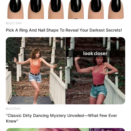
BUZZ DAY
Pick A Ring And Nail Shape To Reveal Your Darkest Secrets!
ΔΗΜΟΦΙΛΗ ΑΡΘΡΑ
BUZZDAY
“Classic Dirty Dancing Mystery Unveiled—What Few Ever
ΛΙΓΑ ΛΟΓΙΑ ΓΙΑ ΜΕΝΑ
Knew"
Πέμπτη, 22 Οκτωβρίου 2020, 20:06