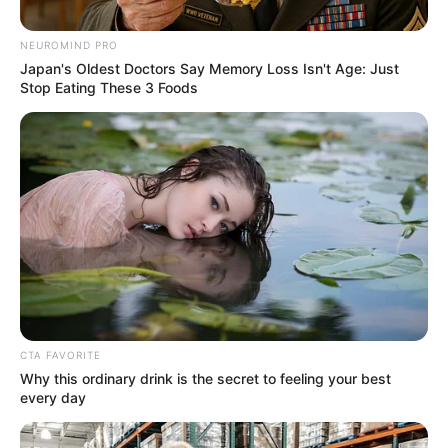
NEUROMIND PRO
Japan's Oldest Doctors Say Memory Loss Isn't Age: Just
ΥΠΕΡΒΑΤΙΚΟ
Stop Eating These 3 Foods
ΕΚΔΗΛΩΣΗ γεγονότων ΑΠΟΚΑΛΥΨΗΣ
ΕΚΔΗΛΩΣΗ γεγονότων ΑΠΟΚΑΛΥΨΗΣ.. Όλα δείχνουν πως
οδηγούμαστε κάπου… και αυτό το “κάπου” δείχνει να είναι
αναπόφευκτο… πολλοί είναι αυτοί που υποψιάζονται
κάποια πράγματα… σε άλλους...
ΚΟΙΝΩΝΙΚΑ ΔΙΚΤΥΑ
CTA FAVORITE
FACEBOOK
ΑΡΈΣΕΙ
Why this ordinary drink is the secret to feeling your best
every day
YOUTUBE
ΕΓΓΡΑΦΕΊΤΕ