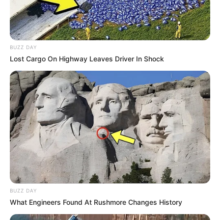
BUZZ DAY
Lost Cargo On Highway Leaves Driver In Shock
Δεν χρωστάμε σε κανέναν, αυτοί
χρωστούν σε εμάς τα πάντα
Τρίτη, 6 Σεπτεμβρίου 2022, 12:14
Δεν χρωστάμε σε κανέναν, αυτοί...
BUZZ DAY
What Engineers Found At Rushmore Changes History