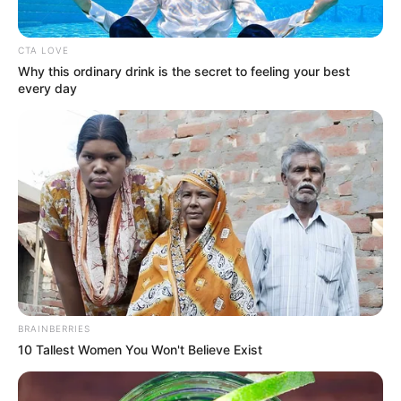
CTA LOVE
Why this ordinary drink is the secret to feeling your best
every day
Η Εξέγερση των Φωτεινών
Βρισκόμαστε Στην
Όντων Κατά Ερπετοειδών
οικονομική άβυσσο;
Ανοιχτή επιστολή προς τον
ΑΠΟ ΣΗΜΕΡΑ ΤΙΠΟΤΑ ΔΕΝ
Πρόεδρο της Τουρκικής
ΕΙΝΑΙ ΙΔΙΟ. ΕΝΕΡΓΟΠΟΙΗΣΗ
BRAINBERRIES
Δημοκρατίας Ρ. Τ. Ερντογάν
ΙΧΩΡ. ΤΑ ΣΗΜΑΔΙΑ ΕΜΦΑΝΗ,
10 Tallest Women You Won't Believe Exist
Η...