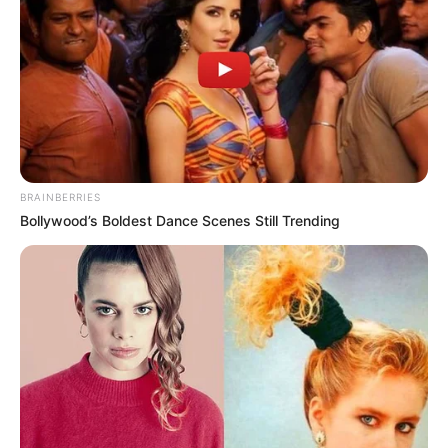
BRAINBERRIES
Bollywood’s Boldest Dance Scenes Still Trending
ΣΠΑΜΕ ΤΟ ΜΑΤΡΙΞ – ΤΟ ΒΙΒΛΙΟ