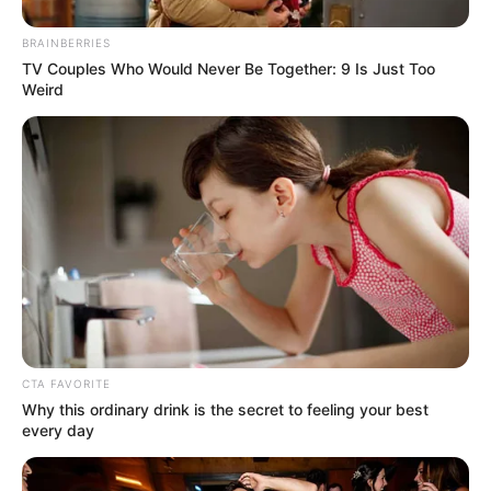
BRICS: Η Ρωσία Και Η Ινδία Δεν
Χρειάζονται Πια Δολάριο ΗΠΑ
BRAINBERRIES
Παρασκευή, 2 Σεπτεμβρίου 2022, 19:13
TV Couples Who Would Never Be Together: 9 Is Just Too
Weird
BRICS: Η Ρωσία Και Η...
Το Judicial Watch
ΚΑΝΕΝΑΣ ΑΠΟ ΑΥΤΟΥΣ ΠΟΥ
αποκαλύπτει το σχέδιο
ΕΤΡΕΞΑΝ ΤΗΝ ΑΤΖΕΝΤΑ ΤΟΥ
προπαγάνδας της
ΚΟΡΟΝΑ ΔΕΝ ΜΠΟΡΕΙ ΝΑ...
κυβέρνησης Μπάιντεν για
την...
CTA FAVORITE
Why this ordinary drink is the secret to feeling your best
every day