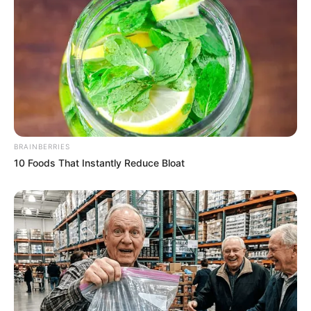
Email address:
BRAINBERRIES
10 Foods That Instantly Reduce Bloat
Όλα τα κείμενα και οι εικόνες είναι πνευματική ιδιοκτησία του
ΝΙΚΟΛΑΟΣ ΑΝΑΞΙΜΑΝΔΡΟΣ. Aπαγορεύεται η αναπαραγωγή, η