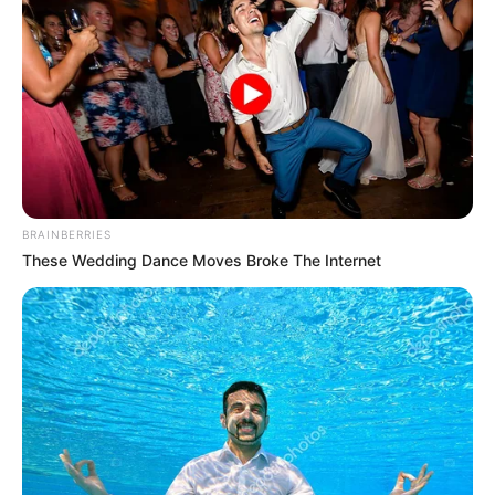
ΥΒΡΙΣ ΑΤΙΣ ΝΕΜΕΣΙΣ ΤΙΣΙΣ. Η
Εφημερίδες και ΜΜΕ που
ΕΛΛΗΝΙΚΗ ΗΘΙΚΗ.
χρηματοδοτούνται από τον
George Soros
BRAINBERRIES
These Wedding Dance Moves Broke The Internet
Ο γιος μου Hunter !! Ξεκινάει τον
Σεπτέμβρη η προβολή της ταινίας...
Παρασκευή, 19 Αυγούστου 2022, 15:24
ΘΑ ΓΙΝΕΙ ΧΑMΟΣ – Στις...