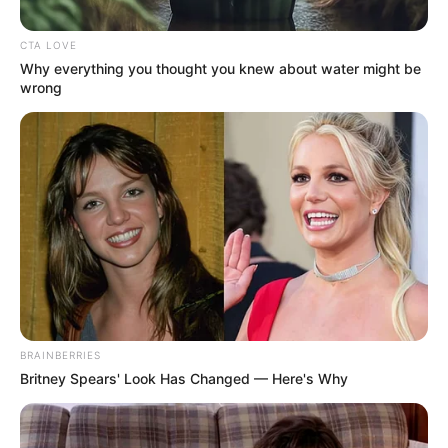
CTA LOVE
Why everything you thought you knew about water might be
ΑΠΟΨΕΙΣ
ΥΓΕΙΑ
wrong
Χανταϊός: η Α Π Ά Τ Η με το ολλανδικό
κρουαζιερόπλοιο MV Hondius
Χανταϊός: η Α Π Ά Τ Η με το ολλανδικό κρουαζιερόπλοιο MV
Hondius… Κακά τα ψέματα παιδια… Και καλό θα ήταν να μην
κρυβόμαστε πίσω...
BRAINBERRIES
Britney Spears' Look Has Changed — Here's Why