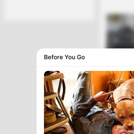
Before You Go