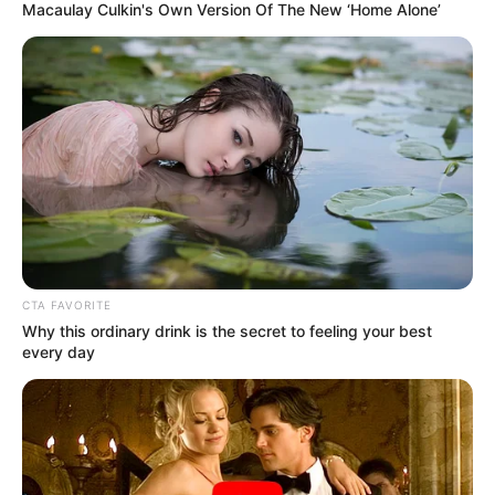
Macaulay Culkin's Own Version Of The New ‘Home Alone’
Η Ρωσία κινητοποίησε το πυρηνικό
υποβρύχιο «K-329 Belgorod» για να
δοκιμάσει την...
Δευτέρα, 3 Οκτωβρίου 2022, 12:38
Η Ρωσία κινητοποίησε το πυρηνικό...
CTA FAVORITE
Why this ordinary drink is the secret to feeling your best
ΕΠΙΚΟΙΝΩΝΙΑ ΑΝΩΘΕΝ. ΠΩΣ
Από το 1867 ξέρουν ότι η
every day
ΓΙΝΕΤΑΙ. ΟΔΗΓΙΕΣ ΓΙΑ
Ελλάδα έχει πολύ πετρέλαιο
ΑΡΧΑΡΙΟΥΣ ΑΛΛΑ ΚΑΙ
σύμφωνα με...
ΣΥΜΒΟΥΛΕΣ ΓΙΑ
ΠΡΟΧΩΡΗΜΕΝΟΥΣ.