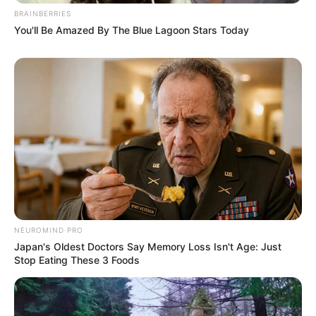
BRAINBERRIES
You'll Be Amazed By The Blue Lagoon Stars Today
Όλα τα κείμενα και οι εικόνες είναι πνευματική ιδιοκτησία του
ΝΙΚΟΛΑΟΣ ΑΝΑΞΙΜΑΝΔΡΟΣ. Aπαγορεύεται η αναπαραγωγή, η
αναδημοσίευση και η τροποποίησή τους χωρίς προηγούμενη
γραπτή άδεια του δημιουργού τους. Με επιφύλαξη κάθε νόμιμου
δικαιώματος. Διαβάστε την
Πολιτική Απορρήτου
του website πριν
να το χρησιμοποιήσετε, καθώς χρησιμοποιώντας το την
αποδέχεστε. Ο ιστότοπος διατηρεί το δικαίωμα να τροποποιήσει
τους όρους χρήσης.
Επικοινωνήστε μαζί μας:
nikolaosgeor@gmail.com
NEUROMIND PRO
Japan's Oldest Doctors Say Memory Loss Isn't Age: Just
Stop Eating These 3 Foods
@2022 - nikolaosanaximandros.gr. All Right Reserved. Designed and
Developed by
Web Technical