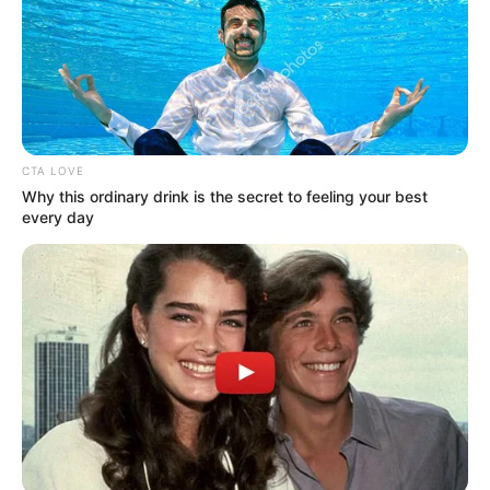
Συνέντευξη Alexander Dugin
ΕΠΕΙΓΟΝ: Στην απόφαση
σχολιάζοντας τον λόγο
ΑΠΑΓΟΡΕΥΣΗΣ rapid test από
Πούτιν: Είναι η έναρξη της
τον Ε.Ο.Φ αναγράφεται
Νικηφόρας...
καθαρά ότι...
Email address:
CTA LOVE
Why this ordinary drink is the secret to feeling your best
every day