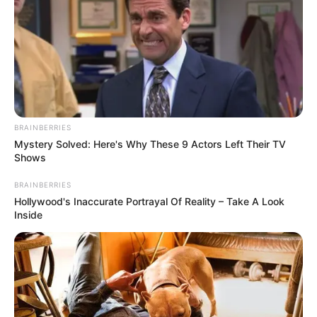
FACEBOOK
ΑΡΈΣΕΙ
YOUTUBE
ΕΓΓΡΑΦΕΊΤΕ
EMAIL
ΑΚΟΛΟΥΘΉΣΤΕ
BRAINBERRIES
Mystery Solved: Here's Why These 9 Actors Left Their TV
Shows
BRAINBERRIES
Hollywood's Inaccurate Portrayal Of Reality – Take A Look
Inside