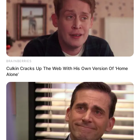
Πέμπτη, 22 Οκτωβρίου 2020, 20:06
ΓΕΙΑ ΣΑΣ….ΚΑΛΩΣ ΗΛΘΑΤΕ ΣΤΗΝ ΙΣΤΟΣΕΛΙΔΑ...
BRAINBERRIES
ΑΛΕΞΑΝΔΡΟΣ ΖΕΥΣ Ο
ΕΙΜΑΣΤΕ ΣΤΗΝ ΤΕΛΙΚΗ
Culkin Cracks Up The Web With His Own Version Of ‘Home
ΑΡΧΗΓΟΣ ΤΩΝ ΕΛ. Ο
ΕΥΘΕΙΑ.. ΕΙΝΑΙ ΕΔΩ.. ΕΙΝΑΙ
Alone’
ΑΠΟΛΥΤΟΣ ΚΥΡΙΑΡΧΟΣ.
ΜΑΖΙ ΜΑΣ, ΜΑΣ
ΕΙΝΑΙ ΕΔΩ, ΕΙΝΑΙ...
ΠΡΟΣΤΑΤΕΥΟΥΝ ΚΑΙ...
ΕΒΡΑΙΟΙ ΚΑΙ ΕΠΑΝΑΣΤΑΣΕΙΣ….
Ο ΠΟΥ υπό έλεγχο:
παρατυπίες και