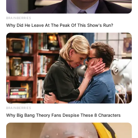
συγκρούσεις συμφερόντων
BRAINBERRIES
Why Did He Leave At The Peak Of This Show's Run?
Δεν χρωστάμε σε κανέναν, αυτοί
χρωστούν σε εμάς τα πάντα
BRAINBERRIES
Τρίτη, 6 Σεπτεμβρίου 2022, 12:14
Why Big Bang Theory Fans Despise These 8 Characters
Δεν χρωστάμε σε κανέναν, αυτοί...