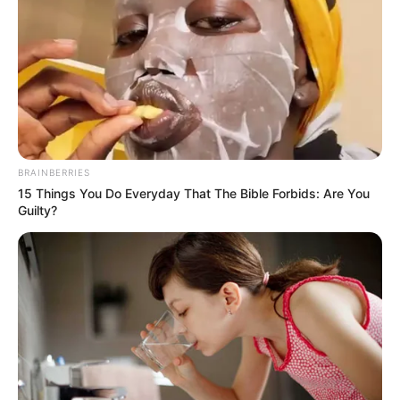
Η επιστήμη θα πρέπει να
ΓΙΑΤΙ ΑΠΟΦΑΣΗΣΑ ΝΑ
ανήκει στους ανθρώπους και
ΓΡΑΨΩ
όχι στο Νταβός...
BRAINBERRIES
15 Things You Do Everyday That The Bible Forbids: Are You
Guilty?
ΠΟΙΟΣ ΣΚΟΤΩΣΕ ΤΟΝ
Υγειονομικοί: Επιστολή-
ΚΑΠΟΔΙΣΤΡΙΑ;;[Η δολοφονία
κόλαφος στην επέτειο των
του Καποδίστρια – Ποιοι
αναστολών..
ήταν οι πραγματικοί...
Email address: