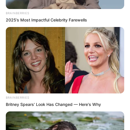
BRAINBERRIES
2025’s Most Impactful Celebrity Farewells
ΑΠΟΨΕΙΣ
ΡΟΗ ΤΩΝ ΑΡΘΡΩΝ
Αερομαχίες Rafale με Eurofighter
Typhoon στο Αιγαίο.. Καμία ελπίδα για
τους Τούρκους πιλότους
Καμία ελπίδα για τους Τούρκους πιλότους: Αερομαχίες
Rafale με Eurofighter Typhoon στο Αιγαίο – Η Τουρκία
πάτησε το κουμπί για το σχέδιο Β’… Δεν τίθεται...
BRAINBERRIES
ΚΟΙΝΩΝΙΚΑ ΔΙΚΤΥΑ
Britney Spears' Look Has Changed — Here's Why
FACEBOOK
ΑΡΈΣΕΙ
YOUTUBE
ΕΓΓΡΑΦΕΊΤΕ