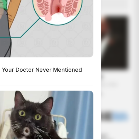
ΔΗΜΟΦΙΛΗ ΑΡΘΡΑ
 Your Doctor Never Mentioned
Η omertà της Covid
Πέμπτη, 29 Σεπτεμβρίου 2022, 19:54
Η omertà της Covid… “Αλλά...
Ο Υπόγειος
Κεντρικό