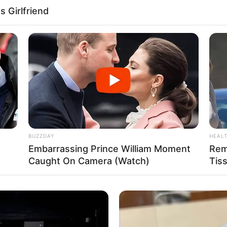
δείχνει την αληθή μεσημβρία, την χρονική στιγμή δηλαδή που μεσ
 Girlfriend
 ονομαστό ηλιακό ρολόι! Πόσο… ”τυχαίον”;;;;;!!!!!
BUZZDAY
HEAL
Embarrassing Prince William Moment
Rem
Caught On Camera (Watch)
Tis
νη Δημητρίου
. “Οι λέξεις ”Ενιαυτός” και ”Έτος” ο Σωκράτης λέει ό
πό μία φράση η οποία χωρίζεται στα δύο, την: ”Εν Εαυτώ Ετάζον” 
άζει (Ετάζει) τα Εντός τού Εαυτού του … Όσα δηλαδή γίνονται, μέ