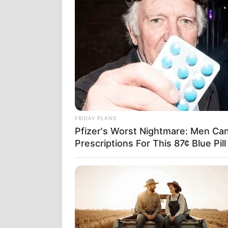
Έτσι:• ΕΝΙΑΥΤ
των πραγμάτω
αιτίων αυτών,
Ενιαυτό και χ
& το αγγλ.=> 
Έτους.
Είναι ΕΝ-ΔΙ
ετυμολογικά
FRIDAY PLANS
Pfizer's Worst Nightmare: Men Ca
Prescriptions For This 87¢ Blue Pil