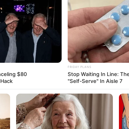
ΟΣ < εν εαυτώ • ΕΤΟΣ < ετάζον. Πράγματι, ο χρόνος (έτος) κρίνει 
ν, εξετάζοντας (ετάζων) τα αίτια, που θα καθορίσουν τα αποτελέ
 μέσα στο χρόνο (εν εαυτώ). Άλλες δε λέξεις που σημαίνουν το ίδ
ρησιμοποιούνται στην αρχαία Γραμματεία, είναι: ΈΝΟΣ, ΓΕΤΟΣ –ή–
Year), ΛΥΚΑΒΑΣ και ΏΡΟΣ, δηλώνοντας η καθεμία, μιά ξεχωριστή Ι
Α-ΦΕΡΟΝ να παρατηρήσουμε ότι, το όνομα Τ Α Ϋ Γ Ε Τ Ο Σ μπο
 να αναλυθεί ως εξής
:
FRIDAY PLANS
nceling $80
Stop Waiting In Line: The
l Hack
"Self-Serve" In Aisle 7