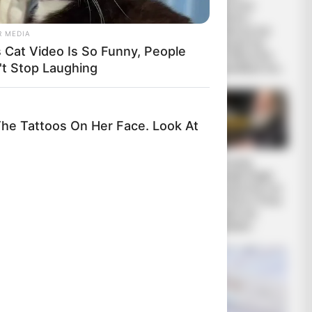
Πόλεμος είναι
Ισραηλιτικό
γεγονός.. Το κυνήγι
Συμβούλιο:
είναι σε εξέλιξη
Αντιδρά για την
R MEDIA
προαγωγή της
s Cat Video Is So Funny, People
Παγουτέλη στην
't Stop Laughing
αντιπροεδρία του...
e Tattoos On Her Face. Look At
ΑΠΟΚΑΛΥΨΗ
Συνέντευξη
ΤΩΡΑ. ΗΡΘΕ Η ΩΡΑ
Alexander Dugin
ΤΩΝ ΓΗΙΝΩΝ
σχολιάζοντας τον
ΑΠΟΚΑΛΥΨΕΩΝ
λόγο Πούτιν: Είναι
ΛΕΠΤΟ ΠΡΟΣ
η έναρξη της
ΛΕΠΤΟ. Ο...
Νικηφόρας...
ϋγέτου,
η και
γένη τον
ν γνώμονα που