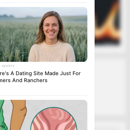
ασφαλίζει ότι
 σε εσάς.
ας το κουμπί
L HEARTS
re's A Dating Site Made Just For
mers And Ranchers