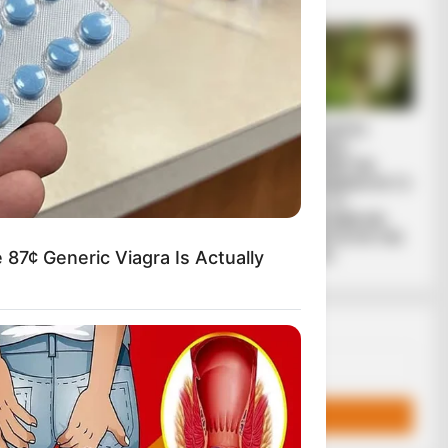
την έκβαση
σματα των
ιο με τον
 ΓΕΤΟΡ (εξ ού
διότητα τού
Μια σημαντική και
ΙΡΙΔΙΖΟΝΤΕΣ
δίκαιη ανάλυση
ΘΩΡΑΚΕΣ
της ομιλίας του
ΠΟΛΕΜΙΣΤΩΝ
Πούτιν.. Ο οποίος
ΑΝΤΑΝΑΚΛΟΥΝ ΤΟ
ρεί
δεν...
ΦΩΣ ΣΤΟ
ΣΤΕΡΕΩΜΑ ΚΑΙ
ΣΦΡΑΓΙΖΟΥΝ ΤΗΝ
 87¢ Generic Viagra Is Actually
ΝΥΧΤΑ.
Email address: