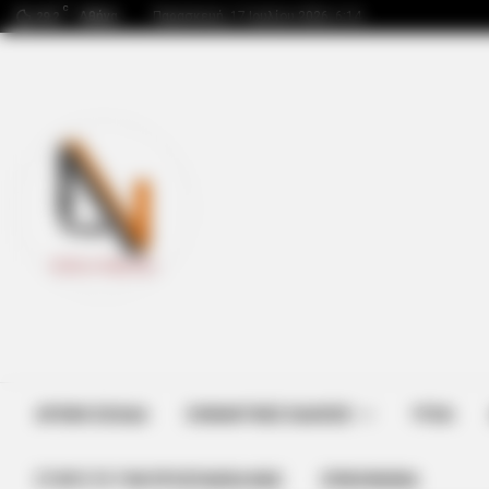
C
Αθήνα
Παρασκευή, 17 Ιουλίου 2026, 6:14
29.2
BRAINBERRIES
It's The End Of The Road: The Wor
All Time
ΑΡΧΙΚΗ ΣΕΛΙΔΑ
ΣΗΜΑΝΤΙΚΕΣ ΕΙΔΗΣΕΙΣ
ΥΓΕΙΑ
ΣΤΗΡΊΞΤΕ ΤΗΝ ΠΡΟΣΠΆΘΕΙΑ ΜΑΣ
ΕΠΙΚΟΙΝΩΝΙΑ