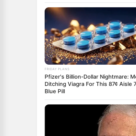
Αγαπητοί αναγ
μπορούμε να δ
Υποστήριξέ μα
“DONATE” παρα
GR950110488
ΙΣΤΟΡΙΑ
ΠΑΙΔΕΙ
ΤΑΥΓΕ
FRIDAY PLANS
Pfizer's Billion-Dollar Nightmare: 
Από
ΝΙΚΟΛΑΟΣ 
Ditching Viagra For This 87¢ Aisle 
Blue Pill