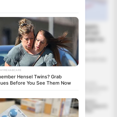
ουρανεί ο
ΕΠΕΙΓΟΝ: Στην απόφαση
ΑΠΑΓΟΡΕΥΣΗΣ rapid test
από τον Ε.Ο.Φ αναγράφεται
καθαρά ότι...
Σάββατο, 27 Αυγούστου 2022, 10:17
ΕΠΕΙΓΟΝ: Στην απόφαση ΑΠΑΓΟΡΕΥΣΗΣ
rapid...
THYREHABCARE
ember Hensel Twins? Grab
sues Before You See Them Now
τι
που σημαίνει:
Έρχεται το
Διέρρευσε η
σα στον Εαυτό
μεγαλύτερο κραχ
κρίσιμη συμφωνία
στη σύγχρονη
ΕΕ – Pfizer
Ιστορία