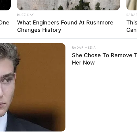
BUZZ DAY
RADA
 One
What Engineers Found At Rushmore
Thi
Changes History
Can
RADAR MEDIA
She Chose To Remove Th
Her Now
ΠΡΩΤΟ ΑΣΤΕΡΟΣΚΟΠΕΙΟ. Είναι γνωστό ότι … στην Κορυφή τού Τα
Φυσική ΠΥΡΑΜΙΔΑ η οποία φαίνεται να είναι τεχνητά διαμορφωμέν
α Αστρονομικές παρατηρήσεις και μετρήσεις! Σύμφωνα με τον Διο
 το αστεροσκοπείο τού Αναξίμανδρου, ο οποίος κατασκεύασε ένα