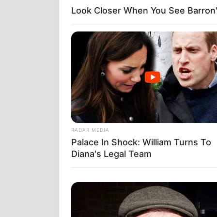
μπορούσε να 
Look Closer When You See Barron's
ήλιος! Ήταν το
RADAR MEDIA
Palace In Shock: William Turns To
Diana's Legal Team
Γράφει η
Ελέ
προέρχονται α
Αυτό που Εξετ
του.