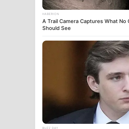
HABERION
A Trail Camera Captures What No
Should See
ΤΑΥΓΕΤΟΣ ΤΟ 
υπάρχει μία 
χρησίμευε γι
Λαέρτιο ήταν
BUZZ DAY