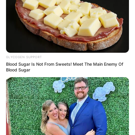
ΟΝΟΜΑ ΣΑΣ ΓΙΑ ΝΑ ΜΠΟΡΩ ΝΑ ΞΕΡΩ ΠΟΙΟΙ ΜΕ
ΒΟΗΘΑΤΕ
ΥΠΟΣΤΗΡΙΞΤΕ ΤΟΝ ΑΓΩΝΑ ΜΑΣ
GLYCOGEN SUPPORT
Blood Sugar Is Not From Sweets! Meet The Main Enemy Of
Blood Sugar
Επισκεφτείτε
το κανάλι μου στο youtube
αν
ψάχνετε πραγματικά να βρείτε την αλήθεια… Η
Ενημέρωση που δεν θα ακούσετε ποτέ από τα
κυρίαρχα ΜΜΕ… Υποστηρίξτε αυτόν τον αγώνα με
την εγγραφή, τα κόσμια σχόλια και τα λάικ σας…