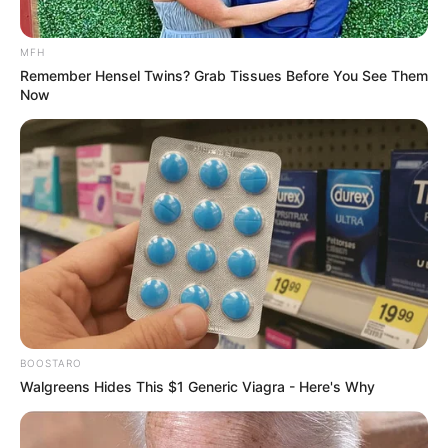
FACEBOOK
ΑΡΈΣΕΙ
YOUTUBE
ΕΓΓΡΑΦΕΊΤΕ
MFH
Remember Hensel Twins? Grab Tissues Before You See Them
Now
EMAIL
ΑΚΟΛΟΥΘΉΣΤΕ
BOOSTARO
Walgreens Hides This $1 Generic Viagra - Here's Why