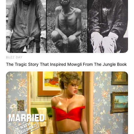
BUZZ DAY
The Tragic Story That Inspired Mowgli From The Jungle Book
ΟΛΑ ΑΥΤΑ ΤΑ ΑΝΕΦΕΡΕ, Η ΣΤΡΑΤΙΩΤΙΚΗ ΔΙΚΗΓΟΡΟΣ ΜΙΑ
ΜΕΡΑ ΠΡΙΝ ΑΝΑΚΟΙΝΩΘΕΙ ΟΤΙ ΜΕΝΕΙ ΜΟΝΗ ΤΗΣ ΓΙΑ ΝΑ
ΣΥΝΕΧΙΣΕΙ ΕΛΕΥΘΕΡΑ ΤΟ ΜΕΡΟΣ ΤΗΣ ΕΡΕΥΝΑΣ ΠΟΥ ΤΗΣ
ΑΝΑΛΟΓΕΙ…….
ΘΑ ΕΙΝΑΙ ΒΙΒΛΙΚΟ ΛΟΙΠΟΝ……ΑΣ ΕΤΟΙΜΑΣΤΟΥΜΕ…..
ΝΙΚΟΛΑΟΣ ΑΝΑΞΙΜΑΝΔΡΟΣ