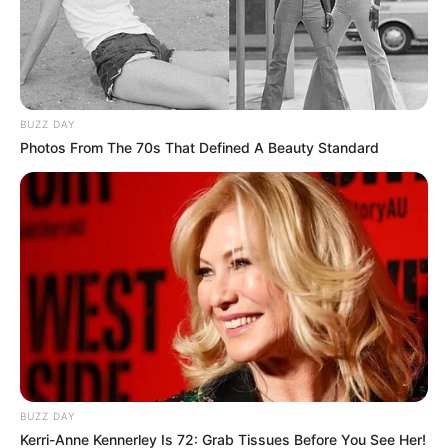
BUZZ DAY
Photos From The 70s That Defined A Beauty Standard
ΘΑ ΕΙΝΑΙ ΒΙΒΛΙΚΟ ΕΙΠΕ Η ΠΑΟΥΕΛ ΜΙΛΩΝΤΑΣ ΣΕ
ΚΑΝΑΛΙ ΣΤΙΣ ΗΠΑ……. ΑΝΕΦΕΡΕ ΠΩΣ ΟΙ ΤΟΠΙΚΟΙ
ΔΙΚΑΣΤΕΣ ΚΑΘΕ ΠΟΛΙΤΕΙΑΣ ΔΡΟΥΝ ΚΑΤΩ ΑΠΟ ΕΙΔΙΚΕΣ
ΣΥΝΘΗΚΕΣ………
BUZZ DAY
Kerri-Anne Kennerley Is 72: Grab Tissues Before You See Her!