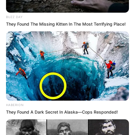
Η ΤΖΩΡΤΖΙΑ ΘΑ ΕΙΝΑΙ ΤΟ ΠΡΩΤΟ ΚΡΑΤΟΣ ΠΟΥ ΘΑ
ΑΝΑΤΙΝΑΞΩ……..ΚΑΙ Ο ΡΕΠΟΥΜΠΛΙΚΑΝΟΣ ΚΕΜΠ ΜΑΖΙ ΜΕ
BUZZ DAY
ΤΟΝ ΥΠΟΥΡΓΟ ΕΞΩΤΕΡΙΚΩΝ ΤΗΣ ΤΖΩΡΤΖΙΑ ΘΑ
They Found The Missing Kitten In The Most Terrifying Place!
ΑΚΟΛΟΥΘΗΣΟΥΝ……ΚΑΙ ΟΙ ΔΥΟ ΣΥΜΜΕΤΕΧΟΥΝ ΣΤΗΝ
ΑΠΑΤΗ ΤΟΥ ΝΤΟΜΙΝΙΟΝ…….ΕΧΟΝΤΑΣ ΜΕΓΑΛΟ
ΟΙΚΟΝΟΜΙΚΟ ΟΦΕΛΟΣ, ΑΞΙΑΣ ΠΟΛΛΩΝ ΕΚΑΤΟΜΜΥΡΙΩΝ
ΔΟΛΛΑΡΙΩΝ…..
ΘΑ ΕΙΝΑΙ ΒΙΒΛΙΚΟ ΕΙΠΕ Η ΠΑΟΥΕΛ ΑΥΤΟ ΠΟΥ ΕΡΧΕΤΑΙ
ΜΕΣΑ ΣΤΗΝ ΕΒΔΟΜΑΔΑ……
HABERION
They Found A Dark Secret In Alaska—Cops Responded!