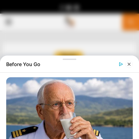
Facebook
Youtube
Telegram
PRIMARY
MENU
Before You Go
Αγαπητοί αναγνώστες. Ζητάμε ταπεινά την υποστήριξη σας.
Η γενναιοδωρία σας διασφαλίζει ότι μπορούμε να
διατηρήσουμε το φως στις αλήθειες που έχουν σημασία.
Βασιζόμαστε σε εσάς. Υποστήριξέ μας σήμερα και βοήθησέ
μας να συνεχίσουμε! Κάντε μια δωρεά πατώντας το κουμπί
“DONATE” παραπάνω.. Εναλλακτικά υπάρχει λογαριασμός
στην Εθνική με IBAN GR9501104880000048834149733
ΣΗΜΑΝΤΙΚΕΣ ΕΙΔΗΣΕΙΣ
ΘΑ ΕΙΝΑΙ ΒΙΒΛΙΚΟ ΕΙΠΕ Η ΠΑΟΥΕΛ
Από
ΝΙΚΟΛΑΟΣ ΑΝΑΞΙΜΑΝΔΡΟΣ