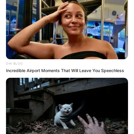
ΠΡΕΠΕΙ ΝΑ ΜΕΤΡΕΙΤΑΙ ΝΟΜΙΜΑ….ΑΥΤΟ ΛΕΕΙ ΤΟ
ΣΥΝΤΑΓΜΑ ΜΑΣ ΚΑΙ Η ΔΗΜΟΚΡΑΤΙΑ ΜΑΣ…..ΚΑΘΕ
ΨΗΦΟΣ ΠΡΕΠΕΙ ΝΑ ΕΙΝΑΙ ΑΛΗΘΙΝΗ…….
ΚΑΘΕ ΠΑΡΑΝΟΜΗ ΨΗΦΟΣ ΘΑ ΠΡΕΠΕΙ ΝΑ
ΑΚΥΡΩΝΕΤΑΙ………ΧΙΛΙΑΔΕΣ ΑΝΘΡΩΠΟΙ ΕΛΑΒΑΝ ΜΕΡΟΣ
ΣΕ ΑΥΤΗΝ ΤΗΝ ΑΠΑΤΗ, ΣΥΜΠΕΡΙΛΑΜΒΑΝΟΜΕΝΩΝ ΚΑΙ
ΑΥΤΩΝ ΠΟΥ ΧΕΙΡΙΖΟΝΤΑΝ ΤΑ ΜΗΧΑΝΗΜΑΤΑ ΣΕ ΚΑΘΕΝΑ
ΑΠΟ ΤΑ ΚΕΝΤΡΑ ΔΗΜΟΣΚΟΠΗΣΕΩΝ…..
OHI BLOG
Incredible Airport Moments That Will Leave You Speechless
ΜΕΧΡΙ ΚΑΙ ΑΠΟ ΤΗΝ ΒΕΝΕΖΟΥΕΛΑ ΕΧΟΥΜΕ ΜΑΡΤΥΡΑ
ΠΟΥ ΕΜΠΛΕΚΕΤΑΙ ΣΤΑ ΜΗΧΑΝΗΜΑΤΑ ΚΑΙ ΜΑΣ ΕΙΠΕ
ΠΩΣ ΤΟ ΕΚΑΝΕ, ΓΥΡΝΩΝΤΑΣ ΕΝΑ ΚΛΕΙΔΙ ΑΠΟ ΕΚΕΙ……ΜΕ
ΑΥΤΟΝ ΤΟΝ ΤΡΟΠΟ ΕΣΠΑΣΑΝ ΤΟΝ ΑΛΓΟΡΙΘΜΟ,
ΣΤΑΜΑΤΩΝΤΑΣ ΤΗΝ ΚΑΤΑΜΕΤΡΗΣΗ ΣΕ ΠΟΛΙΤΕΙΕΣ ΠΟΥ
ΕΚΑΙΓΑΝ, ΑΛΛΑΖΟΝΤΑΣ ΤΗΝ ΠΡΩΤΟΠΟΡΙΑ ΤΟΥ ΤΡΑΜΠ
ΜΕ ΑΥΤΗΝ ΤΟΥ ΜΠΑΙΝΤΕΝ ΕΠΙΤΡΕΠΟΝΤΑΣ ΟΥΣΙΑΣΤΙΚΑ
ΤΗΝ ΕΙΣΟΔΟ ΤΩΝ ΨΕΥΤΙΚΩΝ ΕΠΙΣΤΟΛΩΝ……