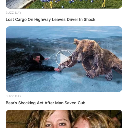
BUZZ DAY
Lost Cargo On Highway Leaves Driver In Shock
BUZZ DAY
Bear’s Shocking Act After Man Saved Cub