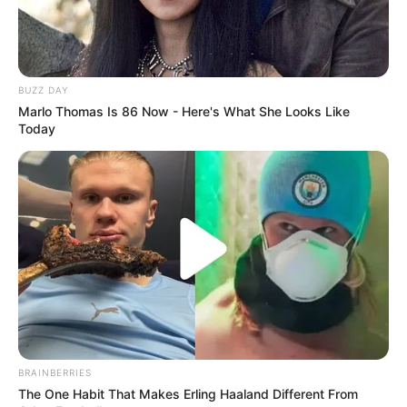
BUZZ DAY
Marlo Thomas Is 86 Now - Here's What She Looks Like
Today
ΔΕΝ ΕΧΟΥΜΕ ΜΟΝΟ ΑΔΙΑΣΕΙΣΤΑ ΣΤΟΙΧΕΙΑ ΝΑ
ΠΑΡΟΥΣΙΑΣΟΥΜΕ ΣΤΟ ΔΙΚΑΣΤΗΡΙΟ, ΑΛΛΑ ΟΛΑ ΑΥΤΑ ΤΑ
ΣΤΟΙΧΕΙΑ ΘΑ ΠΡΕΠΕΙ ΝΑ ΜΕΤΑΤΡΑΠΟΥΝ ΣΕ ΠΟΙΝΙΚΕΣ
BRAINBERRIES
ΔΙΩΞΕΙΣ…..ΓΙΑ ΑΠΑΤΗ ΚΑΙ ΣΥΝΟΜΩΣΙΑ ΣΕ
The One Habit That Makes Erling Haaland Different From