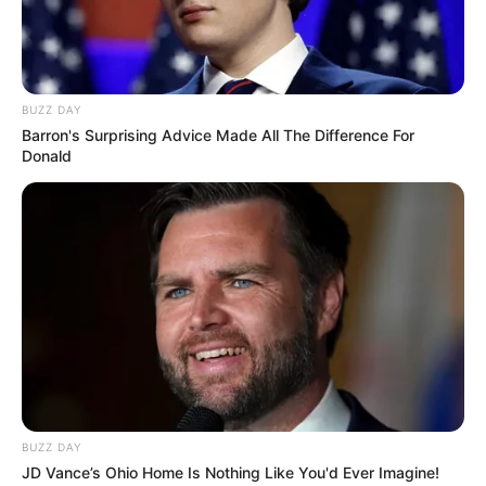
BUZZ DAY
Barron's Surprising Advice Made All The Difference For
Donald
ΟΛΑ ΘΑ ΤΑ ΑΠΟΔΕΙΞΟΥΜΕ ΜΠΡΟΣΤΑ ΣΤΟ
ΔΙΚΑΣΤΗΡΙΟ….ΟΧΙ ΣΤΑ ΜΜΕ…….ΔΕΧΤΗΚΑ ΠΟΛΛΕΣ
ΠΙΕΣΕΙΣ ΝΑ ΤΟΥΣ ΔΩΣΩ ΣΤΟΙΧΕΙΑ, ΑΛΛΑ ΔΕΝ ΕΧΟΥΝ
ΚΑΜΜΙΑ ΔΟΥΛΕΙΑ ΤΑ ΜΜΕ ΣΕ ΟΛΟ ΑΥΤΟ…..ΔΟΥΛΕΥΟΥΜΕ
ΣΤΑ ΣΤΟΙΧΕΙΑ ΓΙΑ ΝΑ ΤΑ ΠΑΡΟΥΣΙΑΣΟΥΜΕ ΣΤΟ
ΔΙΚΑΣΤΗΡΙΟ…….
ΕΧΟΥΜΕ ΙΣΧΥΡΕΣ ΕΝΟΡΚΕΣ ΔΗΛΩΣΕΙΣ ΜΑΡΤΥΡΩΝ ΠΟΥ
ΕΙΔΑΝ ΚΑΙ ΕΖΗΣΑΝ ΤΟ ΠΩΣ ΔΗΜΙΟΥΡΓΗΘΗΚΕ ΑΥΤΟ ΤΟ
ΣΥΣΤΗΜΑ ΝΟΘΕΙΑΣ, ΠΩΣ ΕΜΠΛΕΚΕΤΑΙ Ο HUGO
SANCHES, ΑΝΘΡΩΠΟΥΣ ΠΟΥ ΕΙΔΑΝ ΨΗΦΟΔΕΛΤΙΑ ΝΑ
BUZZ DAY
ΚΑΤΑΣΤΡΕΦΟΝΤΑΙ, ΑΝΘΡΩΠΟΥΣ ΠΟΥ ΕΙΔΑΝ ΤΑ ΨΕΥΤΙΚΑ
JD Vance’s Ohio Home Is Nothing Like You'd Ever Imagine!
ΨΗΦΟΔΕΛΤΙΑ ΝΑ ΔΗΜΙΟΥΡΓΟΥΝΤΑΙ ΚΑΙ ΕΧΟΥΜΕ ΚΑΙ