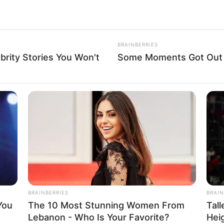
BRAINBERRIES
brity Stories You Won't
Some Moments Got Out O
BRAINBERRIES
BRAIN
You
The 10 Most Stunning Women From
Tal
Lebanon - Who Is Your Favorite?
Hei