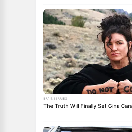
Αγαπητοί αναγ
μπορούμε να δ
Υποστήριξέ μα
“DONATE” παρα
GR950110488
ΑΠΟΨΕΙΣ
ΔΙΕΘΝ
ΧΡΙΣΤ
ΣΚΗΝΟ
ΙΔΙΑΣ 
BRAINBERRIES
Από
ΝΙΚΟΛΑΟΣ 
The Truth Will Finally Set Gina Ca