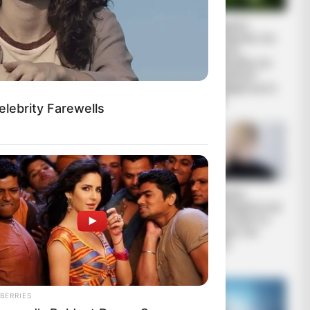
Άρθρο-κόλαφος
Κορυφαίος
των New York
επιστήμονας του
Times για τις
κλίματος
υποκλοπές στην
καταδικάζει τον
Ελλάδα – “Η...
“γκεμπελικό”
συναγερμό για το
κλίμα
lebrity Farewells
ΚΑΙ ΤΗΣ
 κατάγεται
ροέκυψε η
ΑΙΤΗΜΑ
Αφαίρεση
δικές της
ΑΠΑΓΟΡΕΥΣΗΣ
εμφυτεύματος και
ου αλλού.
ΣΤΗΝ ΔΕΗ Α.Ε ΝΑ
βιοτσιπ από τις
ΠΡΟΒΕΙ ΣΕ
δυνάμεις του
ΔΙΑΚΟΠΗ
φωτός
ΗΛΕΚΤΡΟΔΟΤΗΣΗΣ
BERRIES