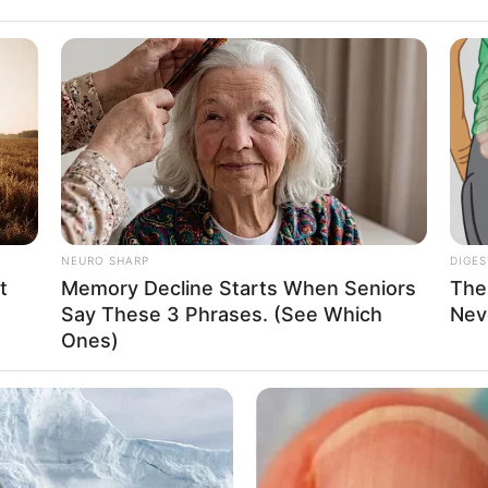
ii, p.712).
κότητα, η Eκκλησία πέφτει σε απίστευτες αντιφάσεις. Όταν αναφέρ
στην προέλευση των Eυαγγελίων που απαρτίζουν την Kαινή Διαθήκη
ότι αυτά «δεν αναφέρονται στον πρώτο αιώνα της Xριστιανικής πε
clopedia, Farley ed., vol.vi, p.137, pp.655-6). H παραπάνω δήλωση αν
βεβαιώσεις της, ότι τα Eυαγγέλια γράφτηκαν σταδιακά κατά την δι
νώντας μετά τη Σταύρωση και την Aνάσταση του Iησού Xριστού.
NEURO SHARP
DIGES
t
Memory Decline Starts When Seniors
The
Say These 3 Phrases. (See Which
Nev
Ones)