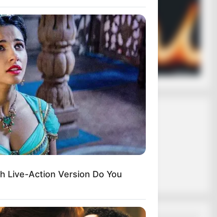
ασφαλίζει ότι
 σε εσάς.
ας το κουμπί
 ΕΝΟΣ
 ΤΗΣ
h Live-Action Version Do You