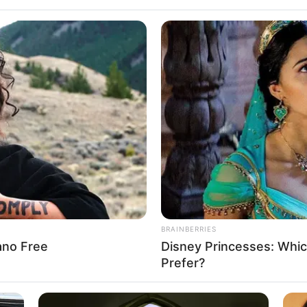
νώστες. Ζητάμε ταπεινά την υποστήριξη σας. Η γενναιοδωρία σας δι
ιατηρήσουμε το φως στις αλήθειες που έχουν σημασία. Βασιζόμαστε
ς σήμερα και βοήθησέ μας να συνεχίσουμε! Κάντε μια δωρεά πατώντ
πάνω.. Εναλλακτικά υπάρχει λογαριασμός στην Εθνική με IBAN
0000048834149733
Η
ΙΣΤΟΡΙΑ
ΙΑΝΙΣΜΟΣ. ΜΙΑ ΚΟΝΤΡΑ ΜΕΤΑΞΥ
ΘΕΤΗΜΕΝΟΥ ΕΓΚΛΗΜΑΤΟΣ ΚΑΙ
ΤΗΣ ΙΣΤΟΡΙΑΣ.
BRAINBERRIES
ΑΝΑΞΙΜΑΝΔΡΟΣ
Δευτέρα, 26 Ιουλίου 2021, 21:57
0
rano Free
Disney Princesses: Whic
Prefer?