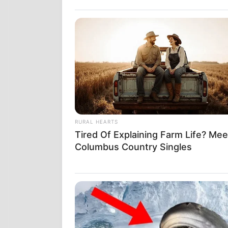
Farley ed., vol.i
Στην πραγματι
παράδειγμα, 
Παραδέχεται 
(Catholic Ency
ίδιες τις δια
αιώνων, ξεκι
RURAL HEARTS
Tired Of Explaining Farm Life? Mee
Columbus Country Singles