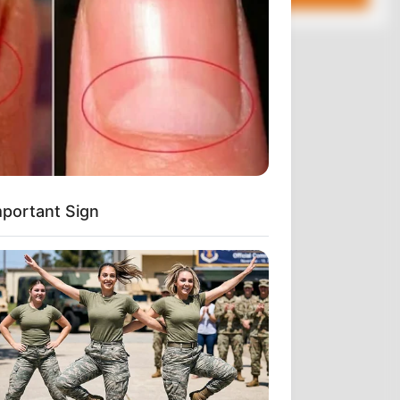
μενα
.». (Catholic
ίζεται ότι ο
ριστιανισμού
πρέπει να
.. Πώς λοιπόν
αι κυρίως, τί
mportant Sign