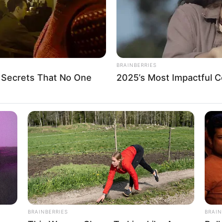
BRAINBERRIES
 Secrets That No One
2025’s Most Impactful Ce
ΟΣ. ΜΙΑ ΚΟΝΤΡΑ ΜΕΤΑΞΥ ΕΝΟΣ ΣΚΗΝΟΘΕΤΗΜΕΝΟΥ ΕΓΚΛΗΜΑΤΟΣ 
ΤΟΡΙΑΣ. ΟΣΑ Η ΙΔΙΑ Η ΕΚΚΛΗΣΙΑ ΔΕΝ ΘΕΛΕΙ ΝΑ ΞΕΡΟΥΜΕ. Από πού
ικότητα ο Xριστιανισμός; Ποιός ήταν ο Iησούς Xριστός και πώς π
, ο θεμέλιος λίθος της χριστιανικής πίστης; H Eκκλησία δίνει τις 
λλά η Iστορία έρχεται να αποκαλύψει ότι η αλήθεια βρίσκεται κάπ
BRAINBERRIES
BRAIN