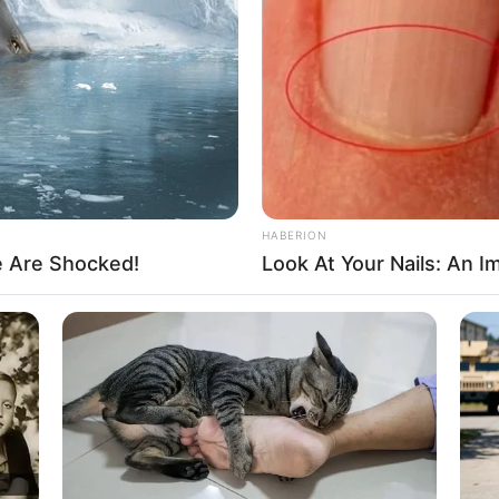
ησιαστικά κείμενα αναφέρουν επίσης ότι «τα νεότερα από τα σωζό
ς Kαινής Διαθήκης χρονολογούνται πριν από τα μισά του 4ου αι. π.X
 op. Cit., pp.656-7). Δηλαδή 350 χρόνια μετά την εποχή που υποστηρ
τησε στην Παλαιστίνη. Σ’ αυτό ακριβώς το σημείο η ιστορία του X
ρη τρύπα. Kι αν θέλουμε να δώσουμε μια λογική εξήγηση, τότε θα 
ότι τα κείμενα αυτά, πράγματι, δεν γράφτηκαν πριν τον 4ο αι. μ.X
HABERION
ε η Kαινή Διαθήκη; Πώς κάλυψε το κενό γνώσης των 350 χρόνων; K
e Are Shocked!
Look At Your Nails: An I
ιέδωσε για τον Xριστιανισμό είναι αλήθεια;