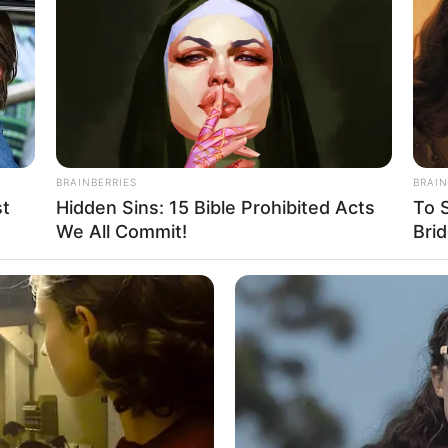
BRAINBERRIES
BRAIN
st
Hidden Sins: 15 Bible Prohibited Acts
To 
We All Commit!
Bri