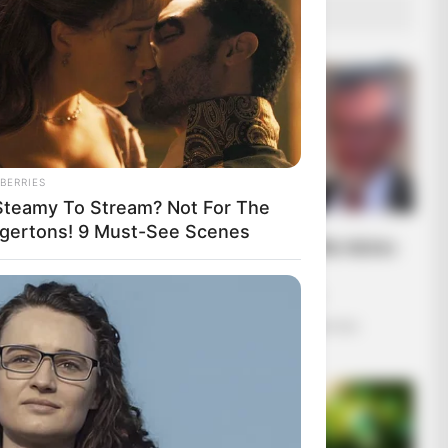
ΔΗΜΟΦΙΛΗ ΑΡΘΡΑ
BERRIES
Steamy To Stream? Not For The
dgertons! 9 Must-See Scenes
Πόσο πιο χαμηλά θα πέσει
η «Δικαιοσύνη»;
Τρίτη, 5 Ιουλίου 2022, 10:01
Σχόλια Αναξίμανδρου: Πόσο πιο
χαμηλά...