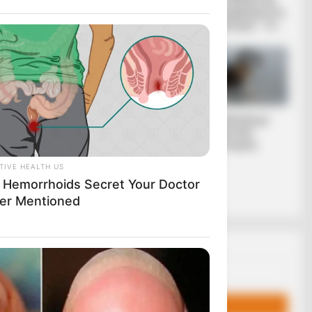
ΣΤΗΝ ΓΕΡΜΑΝΙΑ…
προς Πλεύρη: Να
ΤΙ ΕΙΝΑΙ ΠΟΛΥ...
επιστρέψουμε στη
δουλειά μας – Οι...
εται, για
.
ριόδου».
τιτίθεται στις
άρκεια των
ΝΙΚΟΣ
Μια μάζωξη με
ΑΝΤΩΝΙΑΔΗΣ: Η
μήνυμα από
ΕΠΙΣΤΟΛΗ
Φρυκτωρίες
ΠΑΡΑΙΤΗΣΗΣ ΜΟΥ
TIVE HEALTH US
ΑΠΟ ΤΗ ΝΟΜΙΚΗ
 Hemorrhoids Secret Your Doctor
ΕΚΠΡΟΣΩΠΗΣΗ
ΤΟΥ ΦΑΙΔΩΝΑ...
er Mentioned
Email address: