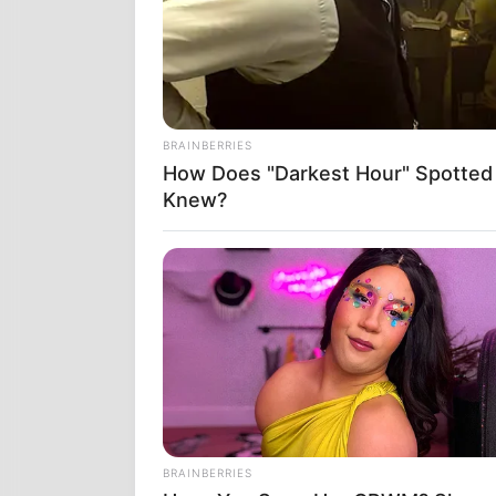
BRAINBERRIES
How Does "Darkest Hour" Spotted
Knew?
ΧΡΙΣΤΙΑΝΙΣΜ
ΙΔΙΑΣ ΤΗΣ ΙΣ
στην πραγματ
Kαινή Διαθήκη
απαντήσεις, α
BRAINBERRIES