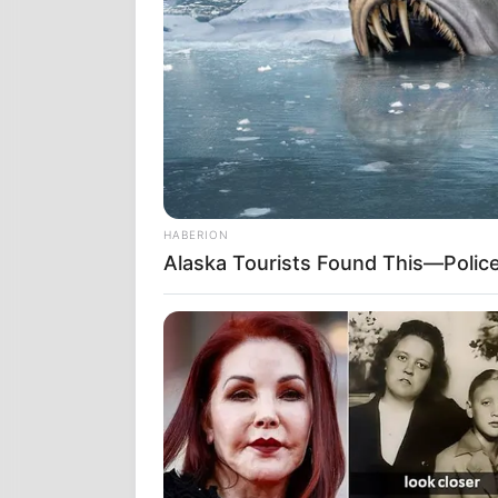
Tα ίδια εκκλ
χειρόγραφα τη
Encyclopedia,
Iησούς περπά
πέφτει σε μαύ
υποψιαστούμε 
HABERION
δημιουργήθηκ
Alaska Tourists Found This—Polic
απ’ όλα όσα δ