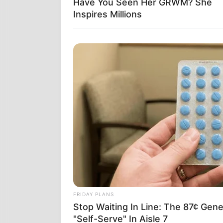
Have You Seen Her GRWM? She
Inspires Millions
Όσα η 
Πολλοί μελετ
στηρίζεται σ
γεγονότα αυτ
ενδείξεις απο
παρά το γεγον
FRIDAY PLANS
«Oι γραπτές 
Stop Waiting In Line: The 87¢ Gener
προέρχονται 
"Self-Serve" In Aisle 7
οποίων, οφείλ