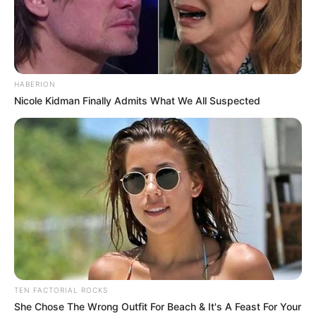
Επισκεφτείτε
το κανάλι μου στο youtube
αν
HABERION
ψάχνετε πραγματικά να βρείτε την αλήθεια… Η
Nicole Kidman Finally Admits What We All Suspected
Ενημέρωση που δεν θα ακούσετε ποτέ από τα
κυρίαρχα ΜΜΕ… Υποστηρίξτε αυτόν τον αγώνα με
την εγγραφή, τα κόσμια σχόλια και τα λάικ σας…
TEN FACTORIAL ROCKS
She Chose The Wrong Outfit For Beach & It's A Feast For Your