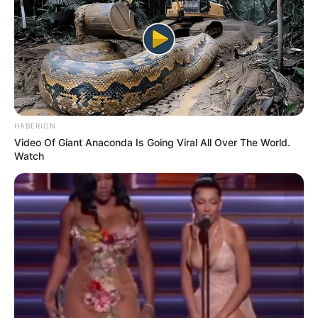
ΤΙΠΟΤΑ ΑΠΟ ΟΤΙ ΒΛΕΠΟΥΜΕ ΔΕΝ ΕΙΝΑΙ
ΑΥΤΟ ΠΟΥ ΓΙΝΕΤΑΙ. ΑΚΟΛΟΥΘΕΙ ΕΝΑ
ΚΕΙΜΕΝΟ ΓΙΑ ΑΦΥΠΝΙΣΜΕΝΟΥΣ.
ΓΡΑΦΕΙ Η
Chryso Elenodorou
. “ΕΡΧΟΝΤΑΙ ΜΕΓΑΛΕΣ
ΑΛΛΑΓΕΣ. ΠΡΟΕΤΟΙΜΑΣΤΕΙΤΕ ΕΣΩΤΕΡΙΚΑ …
HABERION
ΒΑΔΙΖΟΝΤΑΣ ΤΟΝ ΔΡΟΜΟ, ΓΙΑ ΝΑ ΠΡΟΕΤΟΙΜΑΣΟΥΜΕ
Video Of Giant Anaconda Is Going Viral All Over The World.
ΤΟΝ ΔΡΟΜΟ ΜΠΡΟΣΤΑ! Η ΑΛΗΘΕΙΑ ΜΠΟΡΕΙ ΝΑ
Watch
ΑΛΛΑΞΕΙ ΤΗΝ ΖΩΗ ΣΑΣ!
ΗΠΑ
: ΣΕ ΑΚΟΜΑ ΠΙΟ ΔΥΣΚΟΛΗ ΘΕΣΗ Ο “ΠΡΟΕΔΡΟΣ ΤΟΥ
ΥΠΟΓΕΙΟΥ – ΣΩΣΙΑΣ BIDEN”! ΦΟΡΤΩΝΕΤΑΙ ΕΠΙΠΡΟΣΘΕΤΑ
“ΛΑΘΗ” ΣΤΟ ΑΦΓΑΝΙΣΤΑΝ – ΒΑΣΕΙ ΠΡΟΓΡΑΜΜΑΤΟΣ! Η
ΠΡΟΣΠΑΘΕΙΑ ΤΗΣ ΣΥΜΜΑΧΙΑΣ ΓΙΑ ΕΝΗΜΕΡΩΣΗ ΤΟΥ
ΑΜΕΡΙΚΑΝΙΚΟΥ ΛΑΟΥ – ΜΕ ΣΚΟΠΟ ΤΗΝ ΑΦΥΠΝΙΣΗ &
ΤΗΝ ΑΠΟΔΟΜΗΣΗ ΤΟΥ ΧΑΖΑΡΙΚΟΥ ΣΥΣΤΗΜΑΤΟΣ
ΣΥΝΕΧΙΖΕΤΑΙ! Ο JOE BIDEN (ΣΩΣΙΑΣ) ΕΞΟΥΣΙΑ ΔΕΝ ΕΧΕΙ!