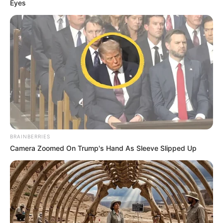
Eyes
BRAINBERRIES
Camera Zoomed On Trump's Hand As Sleeve Slipped Up
FACEBOOK
ΑΡΈΣΕΙ
YOUTUBE
ΕΓΓΡΑΦΕΊΤΕ
EMAIL
ΑΚΟΛΟΥΘΉΣΤΕ