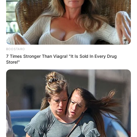
ΣΥΜΠΕΡΑΣΜΑΤΑ. ΕΙΔΙΚΑ ΟΤΑΝ ΒΛΕΠΕΙ ΑΠΟΜΟΝΩΜΕΝΑ
ΤΗΝ ΚΑΘΕ ΕΙΔΗΣΗ ΠΟΥ ΠΕΦΤΕΙ ΣΤΑ ΜΑΤΙΑ ΤΟΥ. ΟΤΑΝ
ΔΕΝ ΕΧΕΙ ΕΜΠΕΙΡΙΑ ΕΡΕΥΝΑΣ ΧΡΟΝΩΝ. ΟΤΑΝ ΔΕΝ ΕΧΕΙ
ΕΝΩΣΕΙ ΚΑΜΙΑ ΤΕΛΙΤΣΑ ΜΕΧΡΙ ΤΩΡΑ. ΔΕΝ ΜΠΟΡΕΙ ΝΑ
ΔΕΙ ΟΤΙ ΕΤΣΙ ΕΙΝΑΙ ΤΟ ΣΧΕΔΙΟ. ΔΕΝ ΜΠΟΡΕΙ ΝΑ ΔΕΙ ΚΑΝ
ΟΤΙ ΥΠΑΡΧΕΙ ΣΧΕΔΙΟ. ΚΑΙ ΑΥΤΟ ΕΙΝΑΙ ΑΦΥΠΝΙΣΗΣ. ΚΑΙ
BOOSTARO
ΑΠΟΓΟΗΤΕΥΕΤΑΙ.
7 Times Stronger Than Viagra! "It Is Sold In Every Drug
Store!"