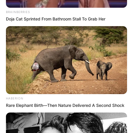
ΤΟ ΣΕΝΑΡΙΟ ΓΙΑ … 3ο ΨΕΥΤΙΚΟ ΠΑΓΚΟΣΜΙΟ ΠΟΛΕΜΟ
ΚΤΙΖΕΤΑΙ ΣΙΓΑ ΣΙΓΑ! ΤΟ ΘΕΑΤΡΟ ΣΥΝΕΧΙΖΕΤΑΙ.
BRAINBERRIES
Doja Cat Sprinted From Bathroom Stall To Grab Her
HABERION
Rare Elephant Birth—Then Nature Delivered A Second Shock