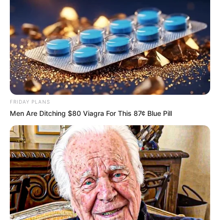
FRIDAY PLANS
Men Are Ditching $80 Viagra For This 87¢ Blue Pill