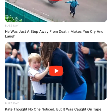
BUZZ DAY
He Was Just A Step Away From Death: Makes You Cry And
Laugh
ΔΙΑΒΑΣΤΕ:
0000931106 Ο ΑΡΙΘΜΟΣ ΚΑΤΑΧΩΡΗΣΗΣ
ΠΟΥ ΕΧΕΙ ΜΕΤΑΤΡΕΨΕΙ ΤΟΥΣ ΕΛΛΗΝΕΣ ΣΕ
ΠΡΟΙΟΝΤΑ ΜΙΑΣ ΚΕΡΔΟΣΚΟΠΙΚΗΣ ΕΤΑΙΡΙΑΣ.
Φωτογραφία από
Pete Linforth
από το
Pixabay
ΝΙΚΟΛΑΟΣ ΑΝΑΞΙΜΑΝΔΡΟΣ
ΣΤΗΡΙΞΤΕ ΤΗΝ ΠΡΟΣΠΑΘΕΙΑ ΜΑΣ.. ΜΗΝ
BUZZ DAY
ΑΦΗΣΕΤΕ ΝΑ ΚΛΕΙΣΕΙ ΑΥΤΟ ΤΟ ΙΣΤΟΛΟΓΙΟ…
Kate Thought No One Noticed, But It Was Caught On Tape
ΒΟΗΘΕΙΣΤΕ ΜΑΣ ΚΑΝΟΝΤΑΣ ΜΙΑ