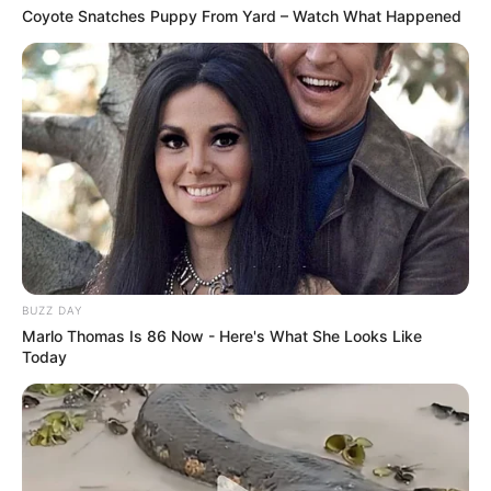
Coyote Snatches Puppy From Yard – Watch What Happened
BUZZ DAY
Marlo Thomas Is 86 Now - Here's What She Looks Like
Today
ΕΤΣΙ ΔΟΥΛΕΥΕΙ ΤΟ ΣΧΕΔΙΟ.
1. Ο Τραμπ έρχεται στην εξουσία και αναλαμβάνει
δουλειά ξετυλίγοντας τις Δεκαετίες Ξένων Πολέμων
που προκλήθηκαν σκόπιμα από το ΔΙΕΦΘΑΡΜΕΝΟ