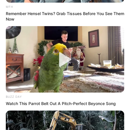
MFH
Remember Hensel Twins? Grab Tissues Before You See Them
Now
ΠΟΛΛΕΣ ΦΟΡΕΣ ΣΑΣ ΕΧΩ ΠΕΙ ΝΑ ΜΗΝ ΚΟΙΤΑΤΕ ΤΗΝ
ΔΙΑΔΙΚΑΣΙΑ. ΜΠΕΡΔΕΥΕΙ Η ΔΙΑΔΙΚΑΣΙΑ, ΑΚΟΜΑ ΚΑΙ
ΠΟΛΥ ΕΜΠΕΙΡΟΥΣ ΕΡΕΥΝΗΤΕΣ. ΕΑΝ ΟΜΩΣ ΑΠΟΦΑΣΙΣΕΙ
ΚΑΠΟΙΟΣ ΝΑ ΠΡΟΣΠΑΘΗΣΕΙ ΝΑ ΑΠΟΚΩΔΙΚΟΠΟΙΗΣΕΙ
ΟΛΑ ΟΣΑ ΒΛΕΠΕΙ ΜΕ ΤΑ ΜΑΤΙΑ ΤΟΥ, ΕΙΝΑΙ ΑΚΡΩΣ
BUZZ DAY
ΑΠΑΡΑΙΤΗΤΟ ΝΑ ΜΠΟΡΕΙ ΝΑ ΕΝΩΣΕΙ ΚΑΘΕ ΕΝΑ ΑΠΟ
Watch This Parrot Belt Out A Pitch-Perfect Beyonce Song
ΑΥΤΑ ΜΕ ΠΡΟΗΓΟΥΜΕΝΑ ΠΟΥ ΕΧΕΙ ΔΕΙ ΚΑΙ ΚΑΤΑΝΟΗΣΕΙ.
ΕΑΝ ΔΕΝ ΜΠΟΡΕΙ ΝΑ ΚΑΝΕΙ ΚΑΤΙ ΤΕΤΟΙΟ, ΠΕΦΤΕΙ ΣΕ
ΠΑΓΙΔΑ ΜΕΓΑΛΗ. ΠΟΥ ΦΕΡΝΕΙ ΑΠΟΓΟΗΤΕΥΣΗ. ΚΑΙ
ΑΓΧΟΣ. ΚΑΙ ΦΟΒΟ.