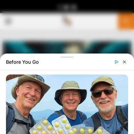
Facebook
Youtube
Telegram
PRIMARY
MENU
Before You Go