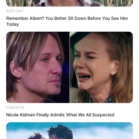
ΜΟΥ ΕΚΕΙ, “
ΝΙΚΟΛΑΟΣ ΑΝΑΞΙΜΑΝΔΡΟΣ
”, Η ΝΑ
ΠΑΤΗΣΕΤΕ ΤΟ ΠΑΡΑΚΑΤΩ ΛΙΝΚ….
BUZZ DAY
Remember Albert? You Better Sit Down Before You See Him
https://t.me/nikolaosanaximandros
Today
ΔΕΙΤΕ ΕΠΙΣΗΣ
ΔΙΑΛΥΕΤΑΙ Η ΤΕΛΕΥΤΑΙΑ ΟΜΙΧΛΗ, ΜΕΣΑ ΣΕ ΜΙΑ
ΑΤΜΟΣΦΑΙΡΑ ΜΕ ΜΥΡΩΔΙΑ ΙΚΡΙΩΜΑΤΟΣ…….
ΤΙ ΕΙΝΑΙ ΤΑ ΚΒΑΝΤΙΚΑ ΚΡΕΒΑΤΙΑ MED BEDS ΚΑΙ ΤΙ
ΑΛΛΟ ΘΑ ΒΙΩΣΟΥΜΕ ΠΑΡΑ ΠΟΛΥ ΣΥΝΤΟΜΑ……
ΕΠΙΦΥΣΗ Ή ΚΩΝΑΡΙΟ: ΤΙ ΓΝΩΡΙΖΟΥΜΕ ΓΙΑ ΤΟΝ ΠΙΟ
ΣΗΜΑΝΤΙΚΌ ΑΔΕΝΑ ΜΑΣ;
HABERION
Nicole Kidman Finally Admits What We All Suspected