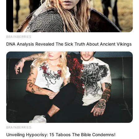
ΚΡΑΤΗΣΟΥΝ ΜΙΑ ΑΛΛΗ ΜΟΙΡΑ, ΜΕ ΝΟΤΕΣ ΚΑΙ ΗΧΟΥΣ
ΘΑΥΜΑΣΤΟΥΣ, ΜΕ ΟΤΙ ΤΟΥΣ ΟΦΕΙΛΕ Η ΜΟΝΑΔΙΚΗ ΝΕΑ
ΖΗΣΗ.>>
BRAINBERRIES
DNA Analysis Revealed The Sick Truth About Ancient Vikings
BRAINBERRIES
Unveiling Hypocrisy: 15 Taboos The Bible Condemns!