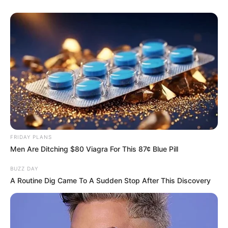
ΠΟΣΟ ΟΜΟΡΦΗ ΑΠΟΔΟΣΗ ΑΠΟ ΤΟΝ ΦΩΤΕΙΝΟ ΦΙΛΟ
ΜΟΥ ΤΗΣ ΜΟΙΡΑΣ ΠΟΥ ΕΤΥΧΕ ΣΕ ΚΑΠΟΙΑ ΠΑΙΔΑΚΙΑ,
ΠΟΥ ΕΠΕΣΑΝ ΘΥΜΑΤΑ ΑΥΤΩΝ ΤΩΝ ΤΕΡΑΤΩΝ…………
ΠΟΣΗ ΣΥΓΚΙΝΗΣΗ ΜΠΟΡΟΥΜΕ ΝΑ ΑΝΤΕΞΟΥΜΕ,
ΚΑΤΑΝΟΩΝΤΑΣ ΟΛΑ ΑΥΤΑ ΠΟΥ ΕΓΙΝΑΝ ΕΙΣ ΒΑΡΟΣ
ΠΑΙΔΙΩΝ……….. ΚΑΙ ΠΟΣΑ ΠΛΟΥΣΙΑ ΣΥΝΑΙΣΘΗΜΑΤΑ ΜΑΣ
FRIDAY PLANS
ΚΑΤΑΚΛΥΖΟΥΝ ΜΕ ΤΟΝ ΕΡΧΟΜΟ ΤΗΣ ΑΠΕΛΕΥΘΕΡΩΣΗΣ
Men Are Ditching $80 Viagra For This 87¢ Blue Pill
ΤΟΥΣ ΑΠΟ ΤΑ ΔΕΣΜΑ ΣΑΤΑΝΙΚΩΝ ΑΝΘΡΩΠΩΝ…….
BUZZ DAY
ΚΑΙ ΕΙΝΑΙ ΠΡΩΤΟΓΝΩΡΑ ΑΥΤΑ ΤΑ ΣΥΝΑΙΣΘΗΜΑΤΑ ΚΑΙ
A Routine Dig Came To A Sudden Stop After This Discovery
ΕΝΑ ΧΑΣΤΟΥΚΙ ΣΤΗΝ ΒΟΛΕΜΕΝΗ ΚΑΙ ΤΑΥΤΟΧΡΟΝΑ
ΜΙΖΕΡΗ ΖΩΗ ΜΑΣ …….. ΕΝΑ ΧΑΣΤΟΥΚΙ ΠΟΥ ΕΙΝΑΙ ΤΟΣΟ
ΙΣΧΥΡΟ, ΞΥΠΝΩΝΤΑΣ ΜΑΣ ΑΠΟ ΕΝΑΝ ΚΑΤΑΣΤΡΟΦΙΚΟ
ΛΗΘΑΡΓΟ………….