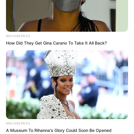
ΕΠΙΔΡΟΜΗ ΤΟΥ ΦΩΤΟΣ.
ΉΛΙΟΣ, ΓΗ, ΑΕΡΑΣ ΚΑΘΑΡΟΣ ΚΑΙ ΦΩΣ ΠΡΙΜΟΔΟΤΟΥΝ
ΤΗΝ ΑΛΗΘΕΙΑ ΓΙΑΤΙ ΔΕΝ ΜΠΟΡΕΙ ΝΑ ΥΠΑΡΧΕΙ ΝΥΧΤΑ
ΣΤΙΣ ΑΥΛΕΣ ΤΩΝ ΜΙΚΡΩΝ ΛΟΥΛΟΥΔΙΩΝ ΜΕ ΜΟΝΑΔΙΚΗ
BRAINBERRIES
ΑΓΑΠΗ ΤΟ ΜΗΤΡΙΚΟ ΑΓΚΑΛΙΑΣΜΑ ΚΡΥΣΤΑΛΛΙΝΟΥ
How Did They Get Gina Carano To Take It All Back?
ΥΔΑΤΟΣ ΣΤΗΝ ΝΕΑ ΠΟΡΕΙΑ.
BRAINBERRIES
A Museum To Rihanna's Glory Could Soon Be Opened