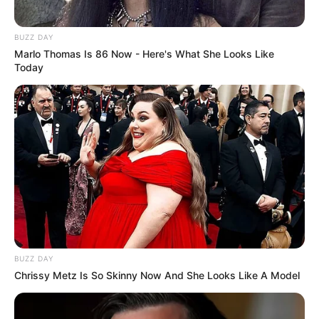
ΔΩΡΕΑ
..
ΠΑΤΗΣΤΕ ΤΟ ΚΟΥΜΠΙ “DONATE”
ΠΑΡΑΚΑΤΩ
(απλά εδώ να τονίσω ότι για να
BUZZ DAY
προχωρήσει η διαδικασία με το DONATE, ΔΕΝ
Marlo Thomas Is 86 Now - Here's What She Looks Like
πρέπει να τσεκάρετε το κουτί που σας ζητάει να
Today
διατηρήσει τα στοιχεία σας)…
ΕΑΝ ΚΑΠΟΙΟΙ ΔΕΝ
ΘΕΛΕΤΕ ΝΑ ΔΩΣΕΤΕ ΣΤΟΙΧΕΙΑ ΤΗΣ ΚΑΡΤΑΣ
ΣΑΣ ΣΤΟ ΔΙΑΔΙΚΤΥΟ, Η ΑΠΛΑ ΔΕΝ ΤΑ
ΚΑΤΑΦΕΡΝΕΤΕ ΜΕ ΑΥΤΑ, ΜΠΟΡΕΙΤΕ ΝΑ ΜΟΥ
ΚΑΤΑΘΕΣΕΤΕ ΣΕ ΛΟΓΑΡΙΑΣΜΟ ΣΤΗΝ ΕΘΝΙΚΗ
ΜΕ IBAN GR9501104880000048834149733
(ΣΤΟ ΟΝΟΜΑ ΕΥΤΥΧΙΑ ΝΙΚΑ) ΓΡΑΦΟΝΤΑΣ ΩΣ
ΔΙΚΑΙΟΛΟΓΙΑ “ΔΩΡΕΑ” ΚΑΙ ΑΝ ΘΕΛΕΤΕ ΚΑΙ ΤΟ
ΟΝΟΜΑ ΣΑΣ ΓΙΑ ΝΑ ΜΠΟΡΩ ΝΑ ΞΕΡΩ ΠΟΙΟΙ ΜΕ
ΒΟΗΘΑΤΕ
BUZZ DAY
Chrissy Metz Is So Skinny Now And She Looks Like A Model
ΥΠΟΣΤΗΡΙΞΤΕ ΤΟΝ ΑΓΩΝΑ ΜΑΣ