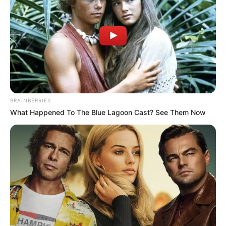
Παρασκευή, 26 Φεβρουαρίου 2021, 11:15
0
BRAINBERRIES
What Happened To The Blue Lagoon Cast? See Them Now