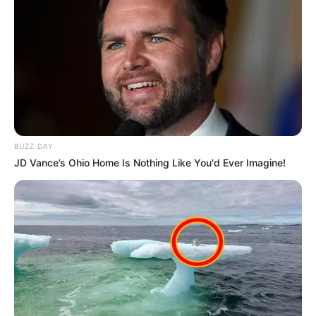
Επισκεφτείτε
το κανάλι μου στο youtube
αν
ψάχνετε πραγματικά να βρείτε την αλήθεια… Η
Ενημέρωση που δεν θα ακούσετε ποτέ από τα
κυρίαρχα ΜΜΕ… Υποστηρίξτε αυτόν τον αγώνα με
την εγγραφή, τα κόσμια σχόλια και τα λάικ σας…
BUZZ DAY
JD Vance’s Ohio Home Is Nothing Like You'd Ever Imagine!
FACEBOOK
ΑΡΈΣΕΙ
YOUTUBE
ΕΓΓΡΑΦΕΊΤΕ
EMAIL
ΑΚΟΛΟΥΘΉΣΤΕ