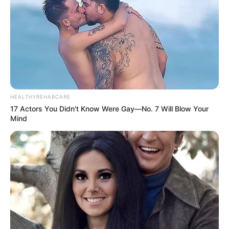
HEALTHYREHABCARE
17 Actors You Didn't Know Were Gay—No. 7 Will Blow Your
Mind
ΣΤΗΡΙΞΤΕ ΤΗΝ ΠΡΟΣΠΑΘΕΙΑ ΜΑΣ.. ΜΗΝ
ΑΦΗΣΕΤΕ ΝΑ ΚΛΕΙΣΕΙ ΑΥΤΟ ΤΟ ΙΣΤΟΛΟΓΙΟ…
ΒΟΗΘΕΙΣΤΕ ΜΑΣ ΚΑΝΟΝΤΑΣ ΜΙΑ