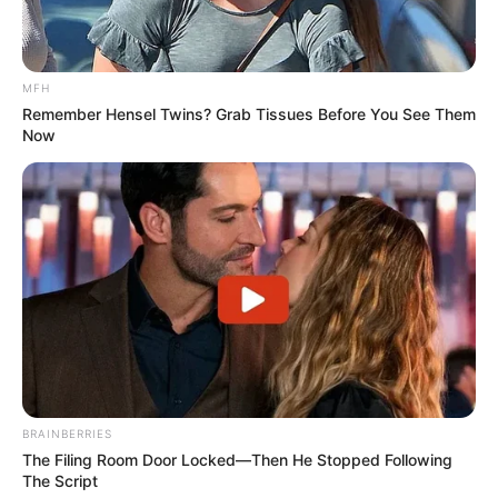
MFH
Remember Hensel Twins? Grab Tissues Before You See Them
Now
BRAINBERRIES
The Filing Room Door Locked—Then He Stopped Following
The Script