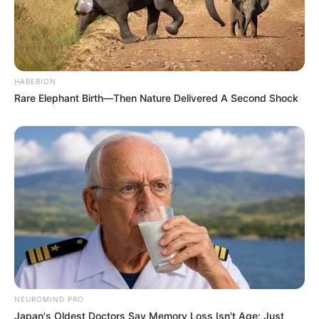
HABERION
Rare Elephant Birth—Then Nature Delivered A Second Shock
NEUROMIND PRO
Japan's Oldest Doctors Say Memory Loss Isn't Age: Just