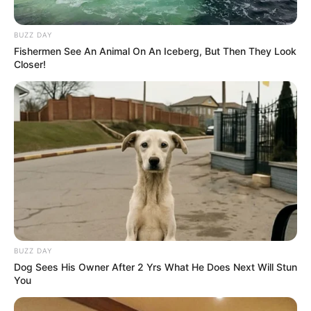
BUZZ DAY
Fishermen See An Animal On An Iceberg, But Then They Look
Closer!
BUZZ DAY
Dog Sees His Owner After 2 Yrs What He Does Next Will Stun
You