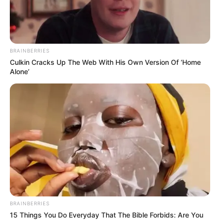
ΑΛΛΑΞΕ ΤΟ ΣΚΟΤΑΔΙ
ΑΛΛΑΞΕ ΤΟ ΣΚΟΤΑΔΙ ΚΑΙ ΕΓΙΝΕ ΚΑΙ ΑΥΤΟ
BRAINBERRIES
Culkin Cracks Up The Web With His Own Version Of ‘Home
ΠΑΡΑΝΑΛΩΜΑ ΣΤΗΝ ΕΠΙΔΡΟΜΗ ΤΟΥ ΦΩΤΟΣ………..
Alone’
ΓΡΑΦΕΙ Ο
ΓΕΩΡΓΙΟΣ ΤΣΟΠΑΝΙΔΗΣ
………..
BRAINBERRIES
15 Things You Do Everyday That The Bible Forbids: Are You