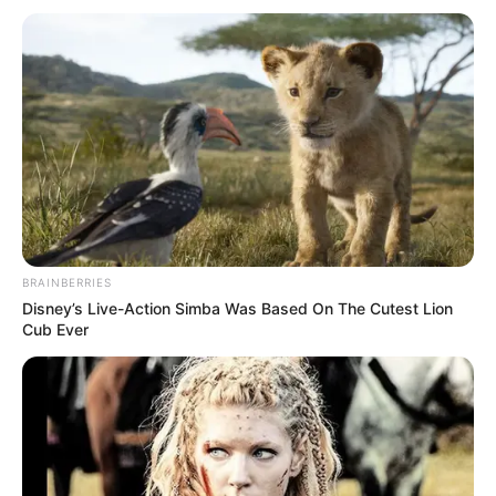
Η ΩΡΑ ΤΗΣ ΑΝΤΑΜΟΙΒΗΣ ΣΤΑ ΠΑΡΑΣΙΤΑ ΣΕ
ΥΠΕΡΚΟΣΜΙΑ ΔΙΚΑΙΟΣΥΝΗ ΕΦΤΑΣΕ, ΕΙΝΑΙ ΕΔΩ, ΒΑΡΙΑ
BRAINBERRIES
ΣΥΝΝΕΦΑ ΠΡΟΜΗΝΥΜΑΤΑ ΣΤΗΝ ΕΞΕΛΙΞΗ ΤΗΣ
Disney’s Live-Action Simba Was Based On The Cutest Lion
ΚΑΤΑΙΓΙΔΑΣ, Η ΕΤΥΜΗΓΟΡΙΑ ΣΚΛΗΡΗ ΜΕ ΔΗΛΗΤΗΡΙΟ
Cub Ever
ΔΙΚΟ ΤΟΥΣ ΣΤΑ ΒΛΑΒΕΡΑ ΖΙΖΑΝΙΑ ΚΑΙ ΣΤΙΣ ΗΔΗ
ΝΕΚΡΕΣ ΡΙΖΕΣ.
ΚΙ ΕΚΕΙΝΗ Η ΔΡΟΣΟΣΤΑΛΙΑ, ΕΓΙΝΕ ΔΙΑΜΑΝΤΙ ΚΙ ΕΠΕΣΕ
ΣΤΑ ΤΡΥΦΕΡΑ ΦΥΛΛΑΡΑΚΙΑ ΤΩΝ ΕΥΘΡΑΥΣΤΩΝ ΜΙΚΡΩΝ
ΛΟΥΛΟΥΔΙΩΝ ΠΟΥ ΕΚΛΕΙΣΑΝ ΣΑΝ ΧΟΥΦΤΙΤΣΕΣ ΓΙΑ ΝΑ