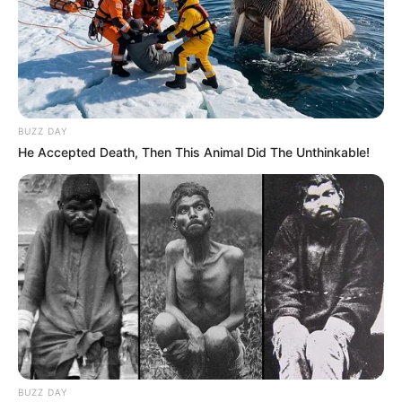
BUZZ DAY
He Accepted Death, Then This Animal Did The Unthinkable!
BUZZ DAY