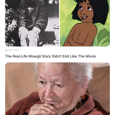
Επισκεφτείτε
το κανάλι μου στο youtube
αν
ψάχνετε πραγματικά να βρείτε την αλήθεια… Η
Ενημέρωση που δεν θα ακούσετε ποτέ από τα
κυρίαρχα ΜΜΕ… Υποστηρίξτε αυτόν τον αγώνα με
την εγγραφή, τα κόσμια σχόλια και τα λάικ σας…
BUZZ DAY
The Real-Life Mowgli Story Didn't End Like The Movie
FACEBOOK
ΑΡΈΣΕΙ
YOUTUBE
ΕΓΓΡΑΦΕΊΤΕ
EMAIL
ΑΚΟΛΟΥΘΉΣΤΕ