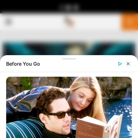
Facebook
Youtube
Telegram
PRIMARY
MENU
Before You Go