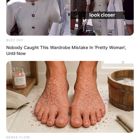
ώθησε τον Λευκό Οίκο σε αντεπίθεση…
Ο ειδικός σε πολιτικό-πολιτισμική τρομοκρατία, Jason
Curtis Anderson, περιγράφει την άνοδο της
ακροαριστερής βίας ως «νιχιλιστική επιτάχυνση»,
υποστηρίζοντας ότι «ο ακροαριστερός εξτρεμισμός
BUZZ DAY
εκτείνεται πολύ πέρα από ομάδες όπως η Antifa.
Nobody Caught This Wardrobe Mistake In 'Pretty Woman',
Υπάρχει ένα ολόκληρο επαναστατικό (μαρξιστικό)
Until Now
οικοσύστημα διασυνδεδεμένων οντοτήτων: ΜΚΟ
δισεκατομμυρίων δολαρίων, αναρχικά δίκτυα, πολιτικές
οργανώσεις όπως η DSA, επιχειρήσεις ξένων επιρροών
όπως το δίκτυο Singham, πλατφόρμες gaming, servers
Discord και threads στο Reddit, το dark web, ακόμη και
οργανώσεις πολιτικών δικαιωμάτων με «δικηγόρους
κινήματος» πλήρως αφιερωμένους στον πόλεμο κατά
της Δύσης μέχρι να καταρρεύσει».
Οι ομάδες που συνδέονται με τον μαρξισμό και
δρουν σε όλη τoν κόσμο για να υπονομεύσουν τη
NERVE FLOW