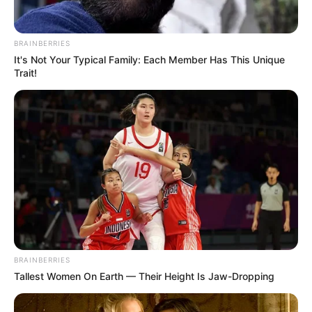
BRAINBERRIES
It's Not Your Typical Family: Each Member Has This Unique
Trait!
BRAINBERRIES
Tallest Women On Earth — Their Height Is Jaw-Dropping