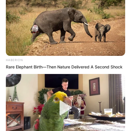
HABERION
Rare Elephant Birth—Then Nature Delivered A Second Shock
Εκείνη την εποχή εστιάσαμε στο Gates Foundation, το
οποίο χρηματοδότησε το δίκτυο Arabella που επένδυσε
εκατομμύρια σε διαδηλώσεις «No Kings». Αυτές οι
διαδηλώσεις απέτυχαν τελικά, αλλά ήταν επιχειρήσεις
τύπου «επανάστασης χρωμάτων» με στόχο τη