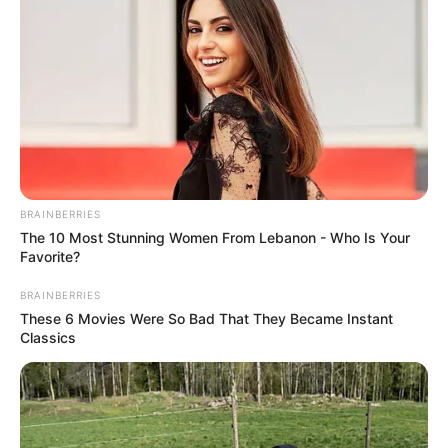
BRAINBERRIES
The 10 Most Stunning Women From Lebanon - Who Is Your
Favorite?
BRAINBERRIES
These 6 Movies Were So Bad That They Became Instant
Classics
Οι ειδήσεις για
ΜΚΟ
που χρηματοδοτούνται από
δισεκατομμυριούχους με «σκοτεινό χρήμα» πρόκειται να