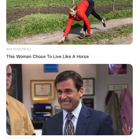
γίνει ιδιαίτερα δυσάρεστος για το
Δημοκρατικό Κόμμα
στις ΗΠΑ,
καθώς επίσης και για την ελίτ των δωρητών
του, οι οποίοι έχουν χρηματοδοτήσει αυτό που
θεωρούμε ως «βιομηχανικό σύμπλεγμα των
διαδηλώσεων».
Επί χρόνια,
αριστερές ΜΚΟ
που υποστηρίζονται από
BRAINBERRIES
δισεκατομμυριούχους έχουν κηρύξει πόλεμο κατά των
This Woman Chose To Live Like A Horse
υγιών δυνάμεων της κοινωνίας, χρηματοδοτώντας και
διευκολύνοντας αριστερές «έγχρωμες επαναστάσεις»,
στηρίζοντας εξτρεμιστικά κινήματα, κατευθύνοντας
παιδιά με τοξική «woke» ιδεολογία και μετατρέποντάς τα
σε επαναστάτες, και ενισχύοντας μια δεκαετία
επικίνδυνου λόγου που στιγματίζει απλούς πολίτες ως
«
φασίστες
» και «
Ναζί
».