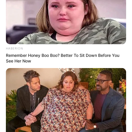
HABERION
Remember Honey Boo Boo? Better To Sit Down Before You
See Her Now
Ο αντιπρόεδρος παρουσίασε τη Δευτέρα την δημοφιλή
καθημερινή ραδιοφωνική εκπομπή του Κερκ,