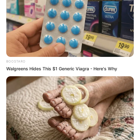
βίας. Ο Πρόεδρος Ντόναλντ Τραμπ δήλωσε αργότερα σε
δημοσιογράφους στον Λευκό Οίκο ότι θα εξετάσει το
ενδεχόμενο να απονείμει τον χαρακτηρισμό της Antifa
ως εγχώριας τρομοκρατικής οργάνωσης, των χαλαρά
συνδεδεμένων αντιφασιστών ακτιβιστών που έχει
χρησιμοποιήσει ως γενικό όρο για να περιγράψει τους
αριστερούς διαδηλωτές και τη δράση τους.
BOOSTARO
Διαβάστε τη συνέχεια εδώ:
Walgreens Hides This $1 Generic Viagra - Here's Why
https://nikolaosanaximandros.gr/fotia-kai-lavra-o-
antiproedros-ton-hpa-enantion-ton-aristeron-kai-tou-
soros/
ΣΤΗΡΙΞΤΕ ΤΗΝ ΠΡΟΣΠΑΘΕΙΑ ΜΑΣ.. ΜΗΝ
ΑΦΗΣΕΤΕ ΝΑ ΚΛΕΙΣΕΙ ΑΥΤΟ ΤΟ ΙΣΤΟΛΟΓΙΟ…
ΒΟΗΘΕΙΣΤΕ ΜΑΣ ΚΑΝΟΝΤΑΣ ΜΙΑ
ΔΩΡΕΑ
..
ΠΑΤΗΣΤΕ ΤΟ ΚΟΥΜΠΙ “DONATE”
ΠΑΡΑΚΑΤΩ
(απλά εδώ να τονίσω ότι για να