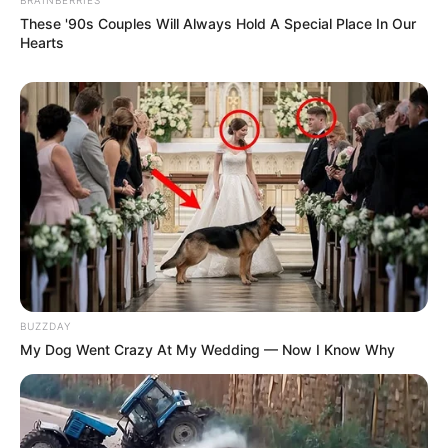
These '90s Couples Will Always Hold A Special Place In Our
Hearts
BUZZDAY
My Dog Went Crazy At My Wedding — Now I Know Why