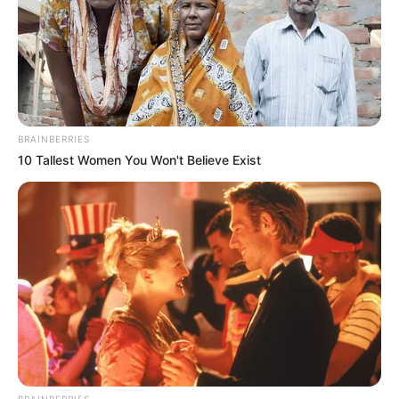
BRAINBERRIES
10 Tallest Women You Won't Believe Exist
Αυτοί οι αριστεροί, ή μαρξιστές, τροφοδότησαν
πολιτικές που αποδυνάμωσαν πολλές δυτικές χώρες,
όπως οι μεταρρυθμίσεις DEI και οι ποινικές και
μεταρρυθμίσεις, οι οποίες αποδείχθηκαν καταστροφικές
για τη μακροβιότητα της κοινωνίας.
BRAINBERRIES