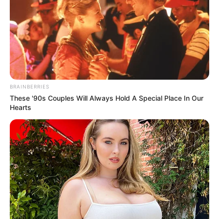
(ΣΤΟ ΟΝΟΜΑ ΕΥΤΥΧΙΑ ΝΙΚΑ) ΓΡΑΦΟΝΤΑΣ ΩΣ
ΔΙΚΑΙΟΛΟΓΙΑ “ΔΩΡΕΑ” ΚΑΙ ΑΝ ΘΕΛΕΤΕ ΚΑΙ ΤΟ
ΟΝΟΜΑ ΣΑΣ ΓΙΑ ΝΑ ΜΠΟΡΩ ΝΑ ΞΕΡΩ ΠΟΙΟΙ ΜΕ
ΒΟΗΘΑΤΕ
ΥΠΟΣΤΗΡΙΞΤΕ ΤΟΝ ΑΓΩΝΑ ΜΑΣ
BRAINBERRIES
These '90s Couples Will Always Hold A Special Place In Our
Hearts
Επισκεφτείτε
το κανάλι μου στο youtube
αν
ψάχνετε πραγματικά να βρείτε την αλήθεια… Η
Ενημέρωση που δεν θα ακούσετε ποτέ από τα
κυρίαρχα ΜΜΕ… Υποστηρίξτε αυτόν τον αγώνα με
την εγγραφή, τα κόσμια σχόλια και τα λάικ σας…