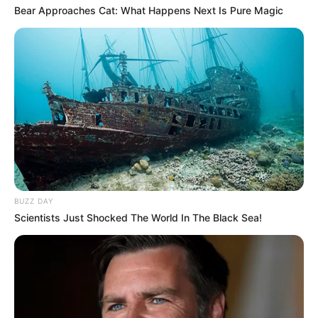
Φαινόμενο των Μελανών Οπών.
Bear Approaches Cat: What Happens Next Is Pure Magic
Άρα αν πάρω το χώρο των τριών διαστάσεων και αρχίσω
να τον καμπυλώνω προς την τέταρτη, αρχίζουμε να
βλέπουμε το υλικό υπόστρωμα του ανθρώπου. Αυτό το
ονομάζουμε ανάπτυξη. Αν αρχίζει να μικραίνει το
«πηγάδι» της καμπύλωσης, αυτό το ονομάζουμε φθορά.
Την ανάπτυξη και τη φθορά μαζί την ονομάζουμε κύκλο
της ζωής του ανθρώπου. Καταλαβαίνεται λοιπόν πως το
μόνο γεγονός που δεν μπορούν να αντιληφθούν οι
αισθήσεις μας είναι η αυξομείωση της τέταρτης
διάστασης, που μας δίνει την αίσθηση της ύπαρξης της
BUZZ DAY
ζωής.
Scientists Just Shocked The World In The Black Sea!