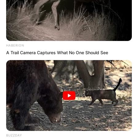
Είμαστε δηλαδή ένα τίποτα;
Όχι,είμαστε κάτι πολύ περισσότερο, απλά στην παρούσα
κατάστασή μας δεν μπορούμε να το συλλάβουμε. Ας το
δούμε σε ένα άλλο επίπεδο: σύμφωνα με τη θεωρία της
σχετικότητας αυτό που ονομάζουμε ύλη δεν είναι τίποτε
HABERION
άλλο από μια καμπύλωση του τρισδιάστατου χώρου προς
A Trail Camera Captures What No One Should See
την τέταρτη διάσταση (χρόνος). Όταν προκύψει αυτή η
καμπύλωση των τριών διαστάσεων προς την τέταρτη, και
αν περάσει ένα ελάχιστο όριο, τότε η φυσιολογία του
ανθρώπου αντιλαμβάνεται αυτή την καμπύλωση ως
πυκνότητα υλοενέργειας.
Αν συνεχίσει να αυξάνεται αυτή η πυκνότητα του υλικού
(το «πηγάδι» της καμπύλωσης να βαθαίνει κατά κάποιο
τρόπο) και φτάσει πάλι ένα ανώτατο όριο,τότε θα
χάσουμε από τα μάτια μας, δηλαδή από τις αισθήσεις
μας,αυτή την πυκνότητα υλοενέργειας. Αυτό ονομάζεται
BUZZDAY