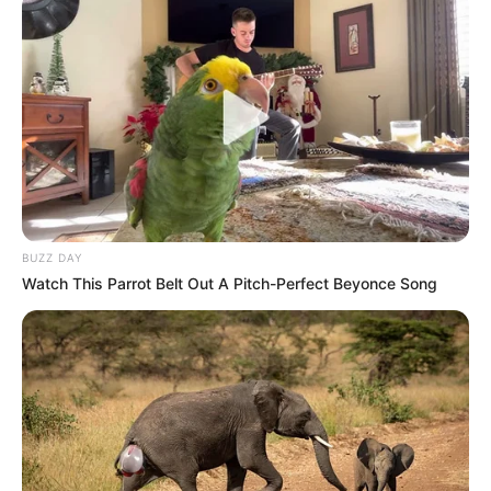
BUZZ DAY
Watch This Parrot Belt Out A Pitch-Perfect Beyonce Song
Δανέζης: Μποζόνιο Χιγκς – Τι μας κρύβουν για το
θάνατο
… «
Όταν λέμε ότι κάποιος γεννιέται ή
πεθαίνει, εννοούμε επιστημονικά ότι χάνεται ή
εμφανίζεται η δυνατότητα να τον αντιλαμβάνονται οι