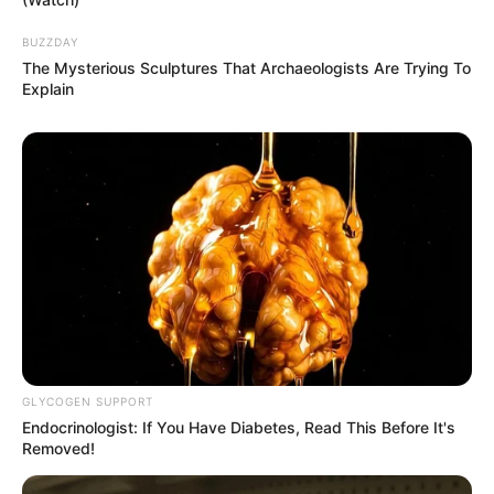
BUZZDAY
The Mysterious Sculptures That Archaeologists Are Trying To
Explain
GLYCOGEN SUPPORT
Endocrinologist: If You Have Diabetes, Read This Before It's
Removed!
Μα όλα τα ΜΜΕ παρουσίασαν ως γεγονός την