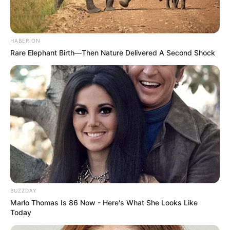
αισθήσεις μας
»
HABERION
Rare Elephant Birth—Then Nature Delivered A Second Shock
BUZZDAY
Marlo Thomas Is 86 Now - Here's What She Looks Like
Today