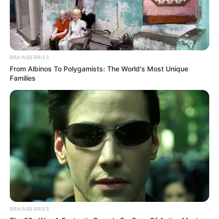
Facebook
Telegram
YouTube
Νικόλαος Αναξίμανδρος
: Συγγραφέας- ερευνητής.
Ακολουθείστε με στα social media
BRAINBERRIES
From Albinos To Polygamists: The World's Most Unique
Families
Από το Περιοδικό ΑΒΑΤΟΝ, Φεβρουάριος 2012, Τεύχος
114, σελ.40-43,
arxaia-ellinika.blogspot.com
Διαβάστε:
Ρόδεραμ: Η Πόλη-Κολαστήριο
Για 1.400 Παιδιά Που Έπεσαν Θύματα
Δικτύου Σεξουαλικής Κακοποίησης
“
ΣΠΑΜΕ ΤΟ ΜΑΤΡΙΞ
”
ΕΝΑ ΒΙΒΛΙΟ ΠΟΥ
ΠΡΕΠΕΙ ΝΑ ΜΠΕΙ ΣΕ ΚΑΘΕ ΕΛΛΗΝΙΚΟ
ΣΠΙΤΙ
.
Ένα εγχειρίδιο αφύπνισης… ΤΩΡΑ
BRAINBERRIES
ΜΕ ΜΕΓΆΛΗ ΈΚΠΤΩΣΗ… Εάν