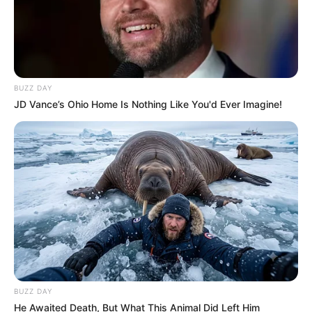
BUZZ DAY
JD Vance’s Ohio Home Is Nothing Like You'd Ever Imagine!
Ακούγεται σαν υπάρχει η δυνατότητα μέσα από τη
συνάρτηση αυτή να ξεφύγουμε από τον κύκλο της
φθοράς. Θα μπορούσαμε ίσως να αποφύγουμε το θάνατο.
Θεωρητικά, ναι. Αφού η υλική μας υπόσταση δεν είναι
BUZZ DAY
He Awaited Death, But What This Animal Did Left Him
τίποτα άλλο από μια καμπύλωση του χώρου, το