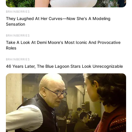
FACEBOOK
ΑΡΈΣΕΙ
BRAINBERRIES
They Laughed At Her Curves—Now She's A Modeling
Sensation
YOUTUBE
ΕΓΓΡΑΦΕΊΤΕ
BRAINBERRIES
EMAIL
ΑΚΟΛΟΥΘΉΣΤΕ
Take A Look At Demi Moore's Most Iconic And Provocative
Roles
BRAINBERRIES
46 Years Later, The Blue Lagoon Stars Look Unrecognizable