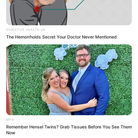
στο Πανεπιστήμιο Αθηνών,
Μάνου Δανέζη
.
Στη συζήτηση που ακολουθεί, ο Δρ. Δανέζης μας λέει ότι
το μοντέλο της ύλης που ξέραμε έχει πλέον ριζικά
DIGESTIVE HEALTH US
αλλάξει και μας αποκαλύπτει τι στην πραγματικότητα
The Hemorrhoids Secret Your Doctor Never Mentioned
είναι η υλική υπόσταση του ανθρώπου. Στο πλαίσιο
αυτής της «νέας πραγματικότητας» ακόμα και ο θάνατος
θα μπορούσε να ξεπεραστεί!
MFH
Remember Hensel Twins? Grab Tissues Before You See Them
Now