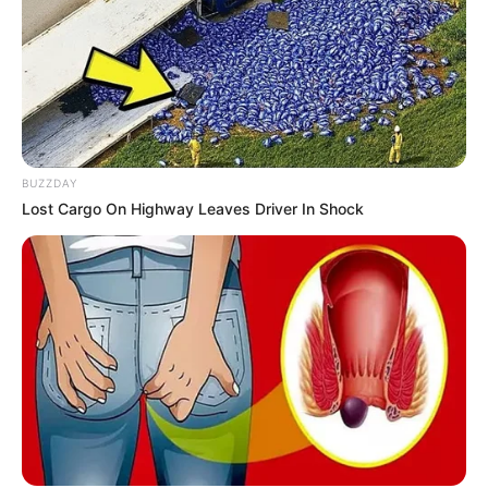
BUZZDAY
Lost Cargo On Highway Leaves Driver In Shock
Άρα ο κόσμος που βλέπω και αισθάνομαι, στην ουσία
κατασκευάζεται μέσα στο κεφάλι μου;
Ακριβώς!