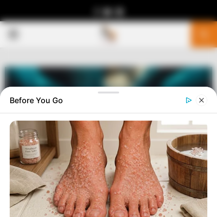
Facebook
Youtube
Telegram
PRIMARY
MENU
Before You Go