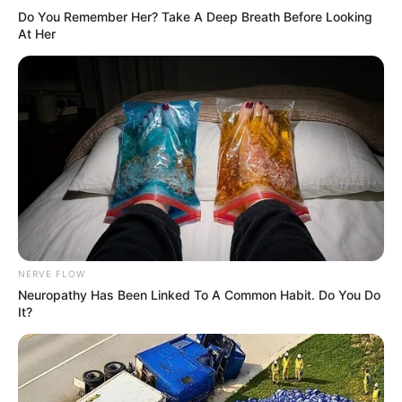
έχει καμία σχέση με αυτά που ξέραμε- δηλαδή αυτή η
Do You Remember Her? Take A Deep Breath Before Looking
ουσία που επεξεργαζόμαστε με τα χέρια και τα όργανά
At Her
μας και γίνεται αισθητή μέσω των αισθήσεών μας.
Και όλα αυτά τα σώματα και τα αντικείμενα που μας
περιβάλλουν;
Εκεί έξω στο σύμπαν δεν υπάρχει τίποτα από όλα αυτά.
Εκεί υπάρχει μόνο ένας ωκεανός από κοχλάζουσα
ενέργεια. Η ενέργεια αυτή προσπίπτει στα όργανά μας,
αυτά παίρνουν ένα τμήμα της, το μεταφέρουν μέσω των
νευρώνων στον εγκέφαλο και εκεί η ενέργεια
μεταμορφώνεται σε αυτό που ονομάζουμε αισθητό
NERVE FLOW
κόσμο.
Neuropathy Has Been Linked To A Common Habit. Do You Do
It?