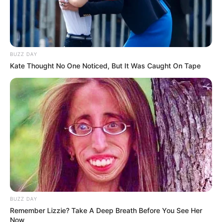
ΘΑ ΚΡΥΦΤΕΙ Η ΒΡΩΜΙΑ, ΘΑ ΚΡΥΦΤΟΥΝ ΠΟΛΛΑ. ΘΑ
ΘΑΦΤΟΥΝ ΚΑΤΩ ΑΠΟ ΛΑΣΠΗ. ΒΡΑΧΙΑ ΘΑ
ΚΑΤΑΠΛΑΚΩΣΟΥΝ, ΒΟΥΝΑ ΘΑ ΑΝΟΙΞΟΥΝ ΚΑΙ ΘΑ
ΜΕΤΑΚΙΝΗΘΟΥΝ.
BUZZ DAY
Kate Thought No One Noticed, But It Was Caught On Tape
BUZZ DAY
Remember Lizzie? Take A Deep Breath Before You See Her
Now