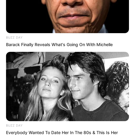
BUZZ DAY
Barack Finally Reveals What's Going On With Michelle
BUZZ DAY
Everybody Wanted To Date Her In The 80s & This Is Her