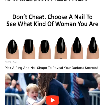
ΠΑΝΕΜΟΡΦΑ. ΚΑΠΟΙΟΙ ΤΑ ΒΛΕΠΟΥΝ ΣΑΝ ΒΡΑΧΙΑ ΚΑΙ
ΚΑΠΟΙΟΙ ΣΑΝ ΚΡΥΣΤΑΛΛΟΥΣ. ΕΙΝΑΙ ΚΑΙ ΕΝΕΡΓΕΙΑΚΑ
ΟΠΛΑ. ΚΑΤΙ ΕΚΠΕΜΠΟΥΝ, ΤΡΟΜΑΖΟΥΝ, ΔΗΜΙΟΥΡΓΟΥΝ
ΠΑΝΙΚΟ, ΣΥΓΧΥΣΗ, ΤΑΡΑΧΗ. ΤΑ ΣΤΕΛΝΕΙ Ο ΠΟΣΕΙΔΩΝΑΣ.
ΕΙΝΑΙ ΟΠΛΑ ΤΟΥ ΠΟΣΕΙΔΩΝΑ ΔΟΣΜΕΝΑ ΣΤΙΣ ΑΚΤΥΝΕΣ.
ΚΑΙ ΤΑ ΧΕΙΡΙΖΟΝΤΑΙ ΟΝΤΟΤΗΤΕΣ. Ο ΕΡΜΗΣ ΤΑ ΦΥΛΑΕΙ
ΚΑΙ ΤΑ ΕΝΕΡΓΟΠΟΙΕΙ.
ΤΟ ΜΕΓΑΛΕΙΟ ΤΗΣ ΕΛΛΑΝΙΑΣ ΓΑΙΑΣ ΣΕ
ΟΛΗ ΤΗΣ ΤΗΝ ΕΚΤΑΣΗ, ΕΙΝΑΙ ΔΩΡΟ ΔΙΟΣ.
BUZZ DAY
ΚΑΤΟΙΚΙΑ ΔΙΟΣ ΚΑΙ ΤΩΝ ΠΑΙΔΙΩΝ ΤΟΥ, ΟΝΤΟΤΗΤΩΝ ΚΑΙ
Pick A Ring And Nail Shape To Reveal Your Darkest Secrets!
ΑΚΤΥΝΩΝ. ΘΑ ΖΗΣΟΥΜΕ ΜΕΓΑΛΕΣ ΣΤΙΓΜΕΣ. ΑΥΤΗΝ ΤΗΝ
ΣΤΙΓΜΗ, ΤΟ ΓΗΙΝΟ ΜΥΑΛΟ ΜΑΣ ΔΕΝ ΜΠΟΡΕΙ ΝΑ
ΣΥΛΛΑΒΕΙ ΟΛΟ ΤΟ ΜΕΓΑΛΕΙΟ ΠΟΥ ΘΑ ΤΟΥ
ΑΠΟΚΑΛΥΦΘΕΙ. ΕΙΜΑΣΤΕ ΤΥΧΕΡΗ ΓΕΝΙΑ, ΑΣΧΕΤΑ ΜΕ
ΤΗΝ ΗΛΙΚΙΑ ΜΑΣ. ΔΕΝ ΘΑ ΦΑΙΝΕΤΑΙ ΠΟΤΕ ΓΕΝΝΗΘΗΚΕ
ΚΑΘΕ ΑΚΤΥΝΑ.