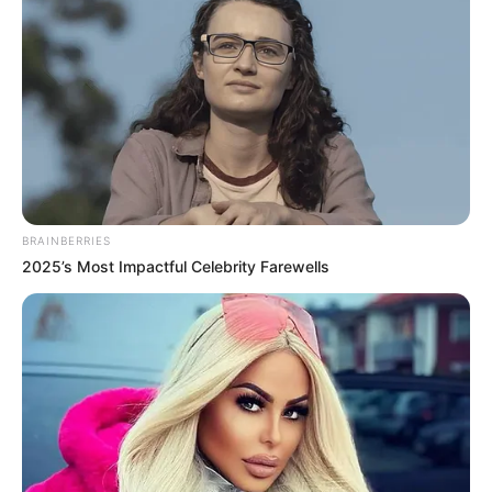
ΓΙΑ ΝΑ ΕΙΝΑΙ ΙΚΑΝΟΠΟΙΗΜΕΝΟΙ ΚΑΙ ΑΛΛΑ ΕΜΕΙΣ ΟΙ
ΦΩΤΕΙΝΟΙ. ΟΛΟΙ ΠΑΙΡΝΟΥΝ ΤΗΝ ΤΙΜΩΡΙΑ ΠΟΥ ΤΟΥΣ
ΑΞΙΖΕΙ, ΣΥΜΠΑΝΤΙΚΑ ΚΑΙ ΔΙΚΑΙΑ.
BRAINBERRIES
2025’s Most Impactful Celebrity Farewells