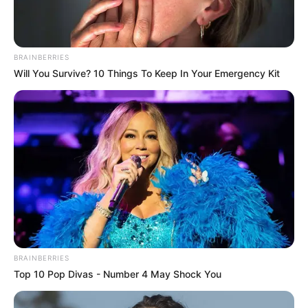
ΣΦΟΔΡΟΤΑΤΑ. ΟΣΟΙ ΛΗΣΤΕΨΑΝ ΤΟΝ ΠΛΟΥΤΟ ΤΩΝ
ΑΝΘΡΩΠΩΝ, ΑΝΕΞΑΡΤΗΤΑ ΤΙ ΑΚΤΥΝΑ ΗΤΑΝ ΑΥΤΟΣ ΠΟΥ
ΤΟΝ ΚΛΕΨΑΝΕ, ΘΑ ΤΙΜΩΡΗΘΟΥΝ ΣΦΟΔΡΟΤΑΤΑ. ΟΣΟΙ
BRAINBERRIES
ΚΑΠΗΛΕΥΘΗΚΑΝ ΤΗΝ ΔΙΚΑΙΟΣΥΝΗ, ΤΗΝ ΜΑΓΑΡΙΣΑΝ, ΘΑ
Will You Survive? 10 Things To Keep In Your Emergency Kit
ΤΙΜΩΡΗΘΟΥΝ ΣΦΟΔΡΟΤΑΤΑ.
ΠΟΛΙΤΙΚΟΙ, ΔΗΜΟΣΙΟΓΡΑΦΟΙ, ΤΡΑΠΕΖΙΤΕΣ, ΕΙΝΑΙ ΟΙ ΠΙΟ
ΒΡΩΜΙΚΟΙ. ΝΑ ΘΥΜΑΣΤΕ, ΕΙΣΤΕ ΦΩΤΕΙΝΕΣ ΑΚΤΥΝΕΣ. ΝΑ
ΖΕΙΤΕ ΠΑΝΤΑ ΜΕ ΔΙΚΑΙΟΣΥΝΗ. ΠΑΤΑΤΕ ΤΙΣ ΟΥΡΕΣ ΤΩΝ
ΕΡΠΕΤΩΝ ΚΑΙ ΧΟΡΕΥΕΤΕ ΠΑΝΩ ΤΟΥΣ. ΥΠΗΡΞΑΝ
ΠΕΡΙΠΤΩΣΕΙΣ ΠΟΥ ΑΚΤΥΝΕΣ ΜΑΧΟΝΤΑΝ,
ΤΡΑΓΟΥΔΟΥΣΑΝ ΚΑΙ ΓΕΛΟΥΣΑΝ. ΕΥΤΥΧΩΣ ΠΟΥ
ΥΠΗΡΧΑΝ ΚΑΙ ΑΥΤΕΣ, ΕΠΕΙΔΗ ΕΔΩΣΑΝ ΜΕΓΑΛΥΤΕΡΗ
ΔΙΑΘΕΣΗ, ΣΠΑΓΑΝΕ ΠΛΑΚΑ.
BRAINBERRIES
Η ΔΟΞΑ ΚΑΙ Ο ΠΛΟΥΤΟΣ ΤΩΝ ΑΝΑΠΟΔΩΝ ΔΕΝ ΕΧΕΙ
Top 10 Pop Divas - Number 4 May Shock You
ΚΑΜΜΙΑ ΣΧΕΣΗ ΜΕ ΤΗΝ ΔΟΞΑ ΚΑΙ ΤΟΝ ΠΛΟΥΤΟ ΤΩΝ
ΦΩΤΕΙΝΩΝ
. ΑΛΛΑ ΠΡΑΓΜΑΤΑ ΖΗΤΑΝΕ ΟΙ ΣΚΟΤΕΙΝΟΙ