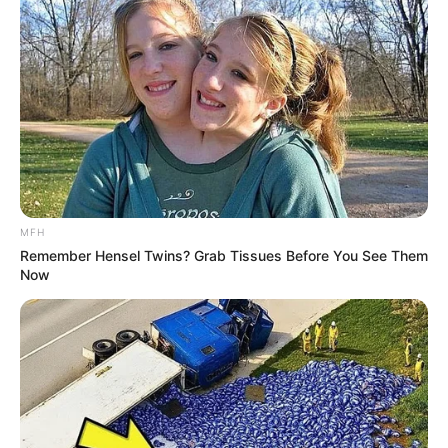
EMAIL
ΑΚΟΛΟΥΘΉΣΤΕ
MFH
Remember Hensel Twins? Grab Tissues Before You See Them
Now