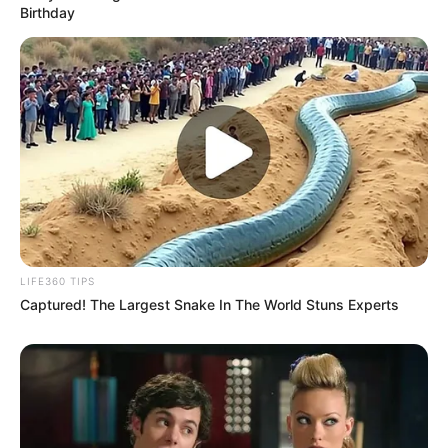
Birthday
ΑΥΤΟ.
ΠΑΕΙ ΝΑ ΓΙΝΕΙ ΟΙΚΟΝΟΜΙΚΗ ΣΥΝΑΛΛΑΓΗ [ΑΠΟ ΤΟΥΣ
ΑΝΑΠΟΔΟΥΣ], ΝΟΜΙΖΟΝΤΑΣ ΟΤΙ ΘΑ ΣΩΣΟΥΝ ΤΟΝ
ΠΛΟΥΤΟ ΓΙΑ ΑΥΤΟΥΣ. ΑΛΛΑ Ο ΠΛΟΥΤΟΣ ΕΙΝΑΙ ΤΩΝ
ΑΝΘΡΩΠΩΝ ΚΑΙ ΔΕΝ ΦΕΥΓΕΙ ΑΠΟ ΤΗΝ ΓΑΙΑ. ΤΑ
ΠΕΡΙΣΣΟΤΕΡΑ ΟΙΚΗΜΑΤΑ ΠΟΥ ΚΑΤΑΠΟΝΤΙΣΘΗΚΑΝ,
ΑΝΗΚΑΝ ΣΤΙΣ ΤΡΑΠΕΖΕΣ. ΗΤΑΝ ΠΛΕΙΣΤΗΡΙΑΣΜΕΝΑ, ΣΕ
ΠΟΣΟΣΤΟ 80%. ΗΤΑΝ Η ΑΛΛΑΓΗ ΕΝ ΟΨΕΙ ΤΟΥ ΝΕΟΥ
ΧΡΗΜΑΤΟΠΙΣΤΩΤΙΚΟΥ ΣΥΣΤΗΜΑΤΟΣ. ΔΕΝ ΕΧΟΥΝ
ΠΛΕΟΝ ΠΛΟΥΤΟ ΣΤΑ ΧΕΡΙΑ ΤΟΥΣ, ΕΙΝΑΙ ΟΛΟΣ
LIFE360 TIPS
ΔΕΣΜΕΥΜΕΝΟΣ. ΟΠΟΥ ΚΙ ΑΝ ΤΟΝ ΚΡΥΨΑΝΕ, ΤΟΝ
Captured! The Largest Snake In The World Stuns Experts
ΒΡΗΚΑΝ ΟΙ ΦΩΤΕΙΝΟΙ. ΠΟΛΛΟΙ ΑΠΟ ΤΟΥΣ ΛΕΓΟΜΕΝΟΥΣ
ΤΡΑΠΕΖΙΤΕΣ, ΔΕΝ ΖΟΥΝ ΠΙΑ. ΑΥΤΟΚΤΟΝΟΥΝ. ΚΑΠΟΙΟΙ
ΠΟΥ ΓΝΩΡΙΖΟΥΝ ΟΤΙ ΤΟ ΤΕΛΟΣ ΤΟΥΣ ΠΛΗΣΙΑΖΕΙ,
ΑΥΤΟΚΤΟΝΟΥΝ. ΤΑ ΤΣΙΡΑΚΙΑ ΤΟΥΣ, ΠΟΥ ΔΕΝ
ΓΝΩΡΙΖΟΥΝ, ΕΙΝΑΙ ΣΕ ΠΑΝΙΚΟ.