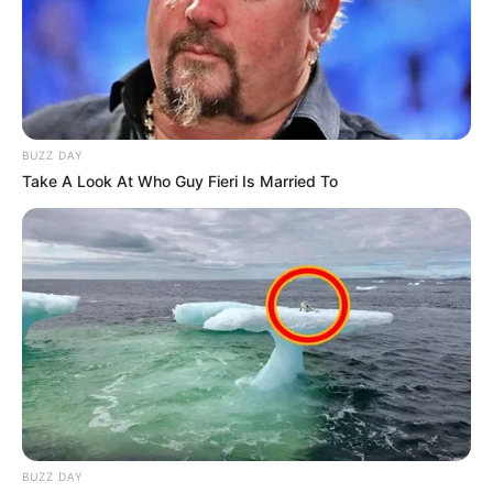
ΟΛΑ ΟΣΑ ΑΚΟΛΟΥΘΗΣΟΥΝ ΣΕ ΑΥΤΟ ΤΟ ΑΡΘΡΟ.
ΕΙΔΗΣΕΙΣ ΠΟΥ ΘΑ ΣΑΣ ΠΡΟΕΤΟΙΜΑΣΟΥΝ ΓΙΑ ΤΟ ΤΙ ΘΑ
ΓΙΝΕΙ ΚΑΙ ΣΤΟ ΜΕΛΛΟΝ. ΓΙΝΕΤΑΙ ΟΛΙΚΗ ΕΚΚΑΘΑΡΙΣΗ.
BUZZ DAY
Take A Look At Who Guy Fieri Is Married To
BUZZ DAY