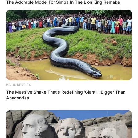
The Adorable Model For Simba In The Lion King Remake
Φωτογραφία από
Dr StClaire
από το
Pixabay
ΕΝΑ ΒΙΒΛΙΟ ΠΟΥ ΠΡΕΠΕΙ ΝΑ ΑΠΟΚΤΗΣΕΙΣ
BRAINBERRIES
The Massive Snake That's Redefining 'Giant'—Bigger Than
Anacondas
ΝΙΚΟΛΑΟΣ ΑΝΑΞΙΜΑΝΔΡΟΣ