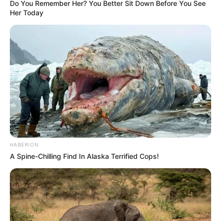
Do You Remember Her? You Better Sit Down Before You See
Her Today
HABERION
A Spine-Chilling Find In Alaska Terrified Cops!
ΙΝΔΟΝΗΣΙΑ, ΘΑ ΓΙΝΕΙ ΜΕΓΑΛΟΣ ΣΕΙΣΜΟΣ. ΣΤΗΝ ΑΦΡΙΚΗ.
ΘΑ ΕΧΟΥΜΕ ΓΕΓΟΝΟΤΑ. ΣΠΑΕΙ ΤΟ ΦΡΑΓΜΑ ΣΤΗΝ