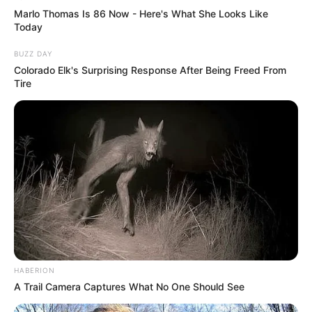
Marlo Thomas Is 86 Now - Here's What She Looks Like
ΥΠΟΣΤΗΡΙΞΤΕ ΤΟΝ ΑΓΩΝΑ ΜΑΣ
Today
BUZZ DAY
Colorado Elk's Surprising Response After Being Freed From
Tire
Επισκεφτείτε
το κανάλι μου στο youtube
αν
ψάχνετε πραγματικά να βρείτε την αλήθεια… Η
Ενημέρωση που δεν θα ακούσετε ποτέ από τα
κυρίαρχα ΜΜΕ… Υποστηρίξτε αυτόν τον αγώνα με
την εγγραφή, τα κόσμια σχόλια και τα λάικ σας…
FACEBOOK
ΑΡΈΣΕΙ
HABERION
A Trail Camera Captures What No One Should See
YOUTUBE
ΕΓΓΡΑΦΕΊΤΕ