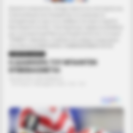
Αγαπητοί αναγνώστες. Ζητάμε ταπεινά την υποστήριξη σας.
Η γενναιοδωρία σας διασφαλίζει ότι μπορούμε να
διατηρήσουμε το φως στις αλήθειες που έχουν σημασία.
Βασιζόμαστε σε εσάς. Υποστήριξέ μας σήμερα και βοήθησέ
μας να συνεχίσουμε! Κάντε μια δωρεά πατώντας το κουμπί
“DONATE” παραπάνω.. Εναλλακτικά υπάρχει λογαριασμός
στην Εθνική με IBAN GR9501104880000048834149733
ΣΗΜΑΝΤΙΚΕΣ ΕΙΔΗΣΕΙΣ
Η ΔΙΑΦΘΟΡΑ ΤΟΥ ΜΠΑΙΝΤΕΝ
ΕΠΙΒΕΒΑΙΩΝΕΤΑΙ
Από
ΝΙΚΟΛΑΟΣ ΑΝΑΞΙΜΑΝΔΡΟΣ
Τετάρτη, 9 Δεκεμβρίου 2020, 12:36
0