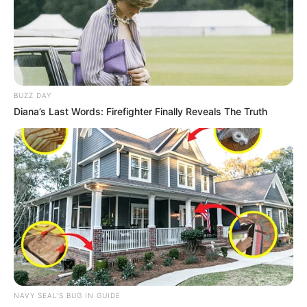
Επισκεφτείτε
το κανάλι μου στο youtube
αν
BUZZ DAY
ψάχνετε πραγματικά να βρείτε την αλήθεια… Η
Diana’s Last Words: Firefighter Finally Reveals The Truth
Ενημέρωση που δεν θα ακούσετε ποτέ από τα
κυρίαρχα ΜΜΕ… Υποστηρίξτε αυτόν τον αγώνα με
την εγγραφή, τα κόσμια σχόλια και τα λάικ σας…
FACEBOOK
ΑΡΈΣΕΙ
YOUTUBE
ΕΓΓΡΑΦΕΊΤΕ
EMAIL
ΑΚΟΛΟΥΘΉΣΤΕ
NAVY SEAL'S BUG IN GUIDE