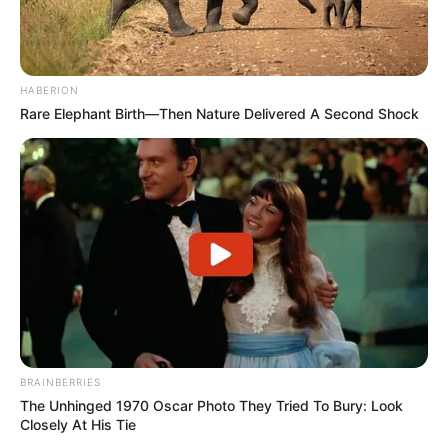
HABERION
Rare Elephant Birth—Then Nature Delivered A Second Shock
BRAINBERRIES
The Unhinged 1970 Oscar Photo They Tried To Bury: Look
Closely At His Tie