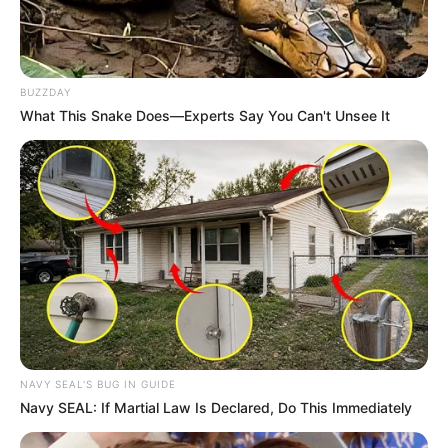
BUZZDAY
What This Snake Does—Experts Say You Can't Unsee It
NAVY SEAL'S BUG IN GUIDE
Navy SEAL: If Martial Law Is Declared, Do This Immediately