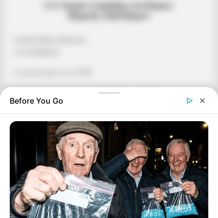
Hunter Biden, Burisma,
και διαφθορά:
Ο αντίκτυπος στις ΗΠΑ
Κυβερνητική πολιτική και Σχετικές ανησυχίες
Before You Go