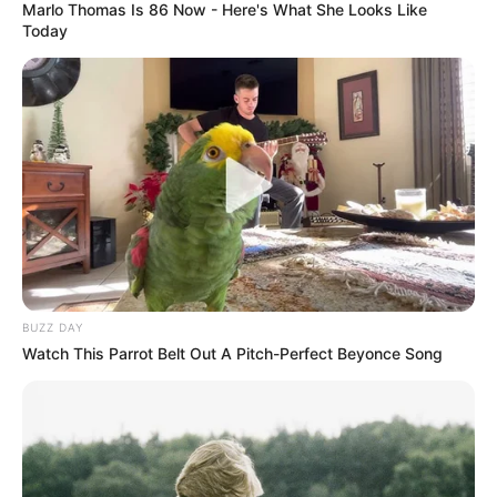
Marlo Thomas Is 86 Now - Here's What She Looks Like
ΒΟΗΘΕΙΣΤΕ ΜΑΣ ΚΑΝΟΝΤΑΣ ΜΙΑ
Today
ΔΩΡΕΑ
..
ΠΑΤΗΣΤΕ ΤΟ ΚΟΥΜΠΙ “DONATE”
ΠΑΡΑΚΑΤΩ
(απλά εδώ να τονίσω ότι για να
προχωρήσει η διαδικασία με το DONATE, ΔΕΝ
πρέπει να τσεκάρετε το κουτί που σας ζητάει να
διατηρήσει τα στοιχεία σας)…
ΕΑΝ ΚΑΠΟΙΟΙ ΔΕΝ
ΘΕΛΕΤΕ ΝΑ ΔΩΣΕΤΕ ΣΤΟΙΧΕΙΑ ΤΗΣ ΚΑΡΤΑΣ
ΣΑΣ ΣΤΟ ΔΙΑΔΙΚΤΥΟ, Η ΑΠΛΑ ΔΕΝ ΤΑ
ΚΑΤΑΦΕΡΝΕΤΕ ΜΕ ΑΥΤΑ, ΜΠΟΡΕΙΤΕ ΝΑ ΜΟΥ
ΚΑΤΑΘΕΣΕΤΕ ΣΕ ΛΟΓΑΡΙΑΣΜΟ ΣΤΗΝ ΕΘΝΙΚΗ
ΜΕ IBAN GR9501104880000048834149733
(ΣΤΟ ΟΝΟΜΑ ΕΥΤΥΧΙΑ ΝΙΚΑ) ΓΡΑΦΟΝΤΑΣ ΩΣ
BUZZ DAY
ΔΙΚΑΙΟΛΟΓΙΑ “ΔΩΡΕΑ” ΚΑΙ ΑΝ ΘΕΛΕΤΕ ΚΑΙ ΤΟ
Watch This Parrot Belt Out A Pitch-Perfect Beyonce Song
ΟΝΟΜΑ ΣΑΣ ΓΙΑ ΝΑ ΜΠΟΡΩ ΝΑ ΞΕΡΩ ΠΟΙΟΙ ΜΕ
ΒΟΗΘΑΤΕ
ΥΠΟΣΤΗΡΙΞΤΕ ΤΟΝ ΑΓΩΝΑ ΜΑΣ