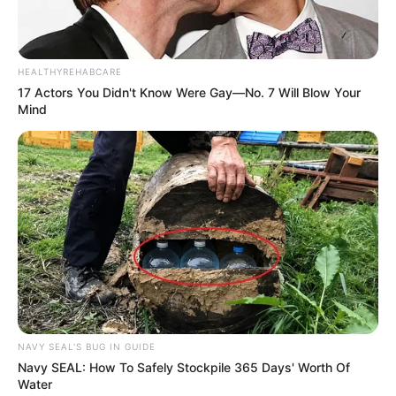
HEALTHYREHABCARE
17 Actors You Didn't Know Were Gay—No. 7 Will Blow Your
Mind
NAVY SEAL'S BUG IN GUIDE
Navy SEAL: How To Safely Stockpile 365 Days' Worth Of
Water