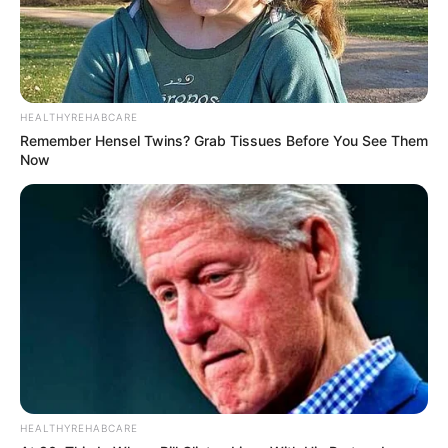
HEALTHYREHABCARE
Remember Hensel Twins? Grab Tissues Before You See Them
Now
HEALTHYREHABCARE