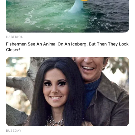
HABERION
Fishermen See An Animal On An Iceberg, But Then They Look
Closer!
ΣΤΗΡΙΞΤΕ ΤΗΝ ΠΡΟΣΠΑΘΕΙΑ ΜΑΣ.. ΜΗΝ
ΑΦΗΣΕΤΕ ΝΑ ΚΛΕΙΣΕΙ ΑΥΤΟ ΤΟ ΙΣΤΟΛΟΓΙΟ…
BUZZDAY