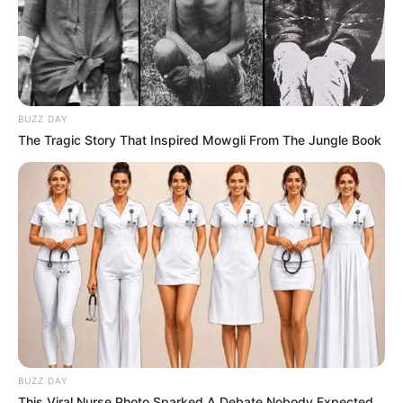
BUZZ DAY
The Tragic Story That Inspired Mowgli From The Jungle Book
BUZZ DAY
This Viral Nurse Photo Sparked A Debate Nobody Expected