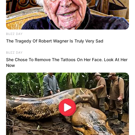
BUZZ DAY
The Tragedy Of Robert Wagner Is Truly Very Sad
BUZZ DAY
She Chose To Remove The Tattoos On Her Face. Look At Her
Ο αριθμός αυτός αν πολλαπλασιαστεί με το 1000 μάς
Now
δίνει ακριβώς τον αριθμό των στίχων τής ΟΔΥΣΣΕΙΑΣ,
πράγματι 1000 Χ 1,211 = 12110. Πρώτο συμπέρασμα
λοιπόν που προκύπτει είναι πως αυτός που έγραψε τα
Ομηρικά Έπη, γνώριζε πως αυτή είναι η μοναδική
απόσταση τής Σελήνης από την ΓΗ. Που αν την
διαιρέσεις με την ταχύτητα τού φωτός ανά
δευτερόλεπτο 300.000 χιλ., μάς δίνει ακριβώς τον
αριθμό τών στίχων τής Οδύσσειας.