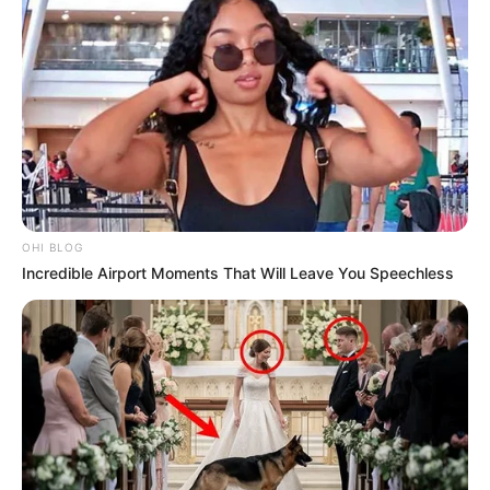
γαλαξίας κατοικείται από νοήμονα όντα και τα
διαγαλαξιακά ταξίδια είναι ΜΙΑ ΠΡΑΓΜΑΤΙΚΟΤΗΤΑ!—ЭIЄ
—
ΛΟΙΠΟΝ;;; ΘΕΛΕΤΕ ΝΑ ΜΙΛΗΣΟΥΜΕ ΓΙΑ ΤΗΝ ΑΛΗΘΙΝΗ
ΙΣΤΟΡΙΑ ΜΑΣ ΑΚΟΜΑ ΚΑΙ ΓΙΑ ΤΑ ΙΧΝΗ ΤΗΣ, Ή ΘΑ
ΣΥΝΕΧΙΣΟΥΜΕ ΝΑ ΜΙΛΑΜΕ ΓΙΑ ΤΗΝ… ”ΚΑΙΟΜΕΝΗ ΒΑΤΟ”,
”ΑΓΑΠΟΥΛΗΔΕΣ”, ΠΡΑΣΙΝΑ ΑΛΟΓΑ, ΔΡΑΚΟΥΣ ΚΑΙ
ΛΕΜΟΥΡΙΟΥΣ;; ΠΟΥ ΥΠΟΓΡΑΨΑΝ ΟΛΟΙ ΑΥΤΟΙ ΤΟ
OHI BLOG
ΣΥΜΠΑΝ ΔΕΝ ΜΑΣ ΛΕΤΕ. ΤΑ ΟΝΟΜΑΤΑ ΤΟΥΣ ΔΛΔ ΠΟΥ
Incredible Airport Moments That Will Leave You Speechless
ΑΚΡΙΒΩΣ ΥΠΑΡΧΟΥΝ ΣΤΟ ΣΥΜΠΑΝ, ΜΑΣ ΕΙΠΑΤΕ;;; ΟΙ
ΔΙΟΓΕΝΕΙΣ ΠΕΡΙΜΕΝΟΥΜΕ …. ΑΠΑΝΤΗΣΗ!!!—ЭIЄ—
ΕΛΕΝΗ.”
ΚΑΙ ΕΧΩ ΝΑ ΠΡΟΣΘΕΣΩ ΚΑΠΟΙΑ ΠΡΑΓΜΑΤΑ ΑΚΟΜΑ.
ΠΟΙΟΣ ΑΡΑΓΕ ΓΝΩΡΙΖΕΙ ΟΤΙ Η ΝΑΣΑ ΕΙΧΕ ΑΝΑΓΚΑΣΕΙ
ΠΟΛΛΟΥΣ ΑΠΟ ΤΟΥΣ ΚΑΛΥΤΕΡΟΥΣ ΕΠΙΣΤΗΜΟΝΕΣ ΤΗΣ
ΝΑ ΚΛΕΙΣΤΟΥΝ ΓΙΑ ΜΗΝΕΣ ΣΕ ΕΝΑ ΔΩΜΑΤΙΟ ΚΑΙ ΝΑ