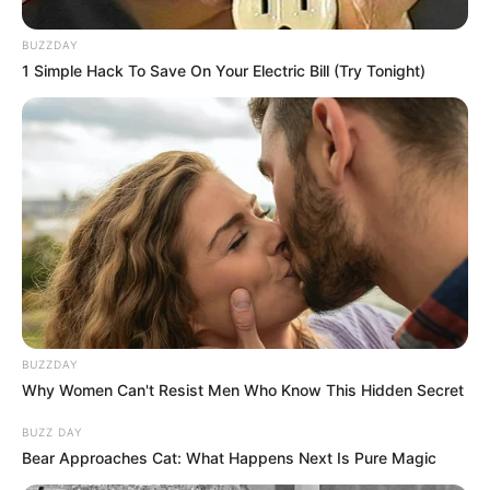
BUZZDAY
ΜΗΝΙΣ (εξ ου “μηνίσκος”) – SELENA (Τα μυστήρια της
1 Simple Hack To Save On Your Electric Bill (Try Tonight)
Σελήνης)… ΕΙΝΑΙ ΠΟΛΛΑ ΠΟΥ ΜΑΣ ΕΧΟΥΝ ΚΡΥΨΕΙ ΓΙΑ
ΝΑ ΜΑΣ ΕΛΕΓΧΟΥΝ. ΕΙΝΑΙ ΠΟΛΛΑ ΠΟΥ ΜΟΛΙΣ ΒΓΟΥΝΕ
ΣΤΗΝ ΕΠΙΦΑΝΕΙΑ ΘΑ ΠΑΘΕΙ ΜΕΓΑΛΟ ΣΟΚ Η
ΑΝΘΡΩΠΟΤΗΤΑ. ΘΑ ΑΝΑΤΡΕΨΟΥΝ ΟΛΑ ΟΣΑ ΓΝΩΡΙΖΑΜΕ
ΩΣ ΦΥΣΙΟΛΟΓΙΚΑ. ΚΑΙ ΟΠΩΣ ΕΧΩ ΧΙΛΙΟΠΕΙ, ΘΑ
ΚΑΤΑΡΡΕΥΣΟΥΝ ΟΛΕΣ ΟΙ ΕΠΙΣΤΗΜΕΣ.
BUZZDAY
Why Women Can't Resist Men Who Know This Hidden Secret
BUZZ DAY
Bear Approaches Cat: What Happens Next Is Pure Magic