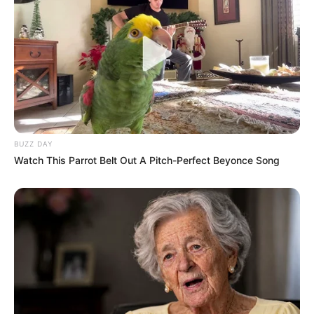
ΟΤΑΝ Ο ΟΜΗΡΟΣ ΜΑΣ ΛΕΕΙ ΟΤΙ Η ΑΘΗΝΑ ΠΗΓΕ ΣΤΟΝ
ΑΡΗ ΚΑΙ ΤΟΥ ΖΗΤΗΣΕ ΤΟ ΑΡΜΑ ΤΟΥ ΓΙΑ ΝΑ ΠΑΕΙ ΣΤΟΝ
ΟΛΥΜΠΟ ΚΑΙ ΤΟ ΑΡΜΑ ΣΤΙΣ ΡΟΔΕΣ ΕΒΓΑΖΕ ΟΜΙΧΛΗ ΤΙ
ΚΑΤΑΛΑΒΑΙΝΟΥΜΕ; ΤΙ ΒΓΑΖΕΙ ΚΑΠΝΟ ΠΡΙΝ ΑΠΟΓΕΙΩΘΕΙ;
ΜΗΠΩΣ Ο ΠΥΡΑΥΛΟΣ; ΚΑΙ ΓΙΑΤΙ Η ΑΘΗΝΑ ΖΗΤΗΣΕ
ΠΙΛΟΤΟ ΝΑ ΟΔΗΓΗΣΕΙ ΤΟ ΑΡΜΑ; ΤΟΝ ΗΝΙΑΧΟ; ΚΑΙ ΓΙΑΤΙ
ΕΝΩ ΜΑΣ ΛΕΕΙ Ο ΟΜΗΡΟΣ ΟΤΙ ΑΠΟΓΕΙΩΘΗΚΕ ΑΠΟ
ΕΚΕΙΝΟ ΤΟ ΣΗΜΕΙΟ ΔΕΝ ΜΑΣ ΛΕΕΙ ΟΤΙ ΠΡΟΣΓΕΙΩΘΗΚΕ,
BUZZ DAY
ΑΛΛΑ ΜΑΣ ΛΕΕΙ ΠΩΣ ΕΦΤΑΣΕ ΣΤΟΝ ΟΛΥΜΠΟ; ΜΗΠΩΣ Ο
Watch This Parrot Belt Out A Pitch-Perfect Beyonce Song
“ΟΛΥΜΠΟΣ” ΓΙΑ ΤΟΝ ΟΜΗΡΟ ΗΤΑΝ ΚΑΠΟΥ ΣΤΟ
ΔΙΑΣΤΗΜΑ;
ΕΙΝΑΙ ΠΟΛΛΑ ΠΟΥ ΜΑΣ ΕΧΟΥΝ ΚΡΥΨΕΙ ΓΙΑ ΝΑ ΜΑΣ
ΕΛΕΓΧΟΥΝ. ΕΙΝΑΙ ΠΟΛΛΑ ΠΟΥ ΜΟΛΙΣ ΒΓΟΥΝΕ ΣΤΗΝ
ΕΠΙΦΑΝΕΙΑ ΘΑ ΠΑΘΕΙ ΜΕΓΑΛΟ ΣΟΚ Η ΑΝΘΡΩΠΟΤΗΤΑ.
ΘΑ ΑΝΑΤΡΕΨΟΥΝ ΟΛΑ ΟΣΑ ΓΝΩΡΙΖΑΜΕ ΩΣ
ΦΥΣΙΟΛΟΓΙΚΑ. ΚΑΙ ΟΠΩΣ ΕΧΩ ΧΙΛΙΟΠΕΙ, ΘΑ
ΚΑΤΑΡΡΕΥΣΟΥΝ ΟΛΕΣ ΟΙ ΕΠΙΣΤΗΜΕΣ. ΕΡΧΕΤΑΙ.