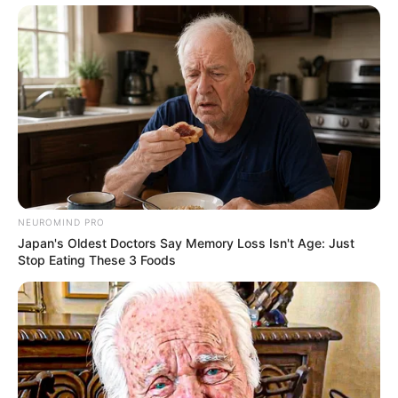
Είναι η μοναδική απόσταση των δύο ουρανίων σωμάτων
που αν διαιρεθεί με την ταχύτητα τού φωτός ανά
δευτερόλεπτο, μάς δίνει το αποτέλεσμα 1,211
δευτερόλεπτα. Το φῶς χρειάζεται ακριβώς 1,211
δευτερόλεπτα για να ταξιδέψει από την Σελήνη στην ΓΗ
όταν αυτή βρίσκεται σε απόσταση 363.300 χιλ.χιλ.
Πράγματι έχουμε 363300/300000 = 1,211 δευτερόλεπτα.
NEUROMIND PRO
Japan's Oldest Doctors Say Memory Loss Isn't Age: Just
Stop Eating These 3 Foods