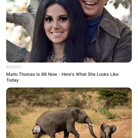
BUZZDAY
Marlo Thomas Is 86 Now - Here's What She Looks Like
Today
Εχουμε ένα δεδομένο που υποχρεώνει κάθε ερευνητή να
δει με διαφορετικό ”μάτι” τα Ομηρικά Έπη σήμερα. Είναι
τα αστρονομικά μεγέθη που προκύπτουν από τον αριθμό
των στίχων των δύο Επών, τής ΟΔΥΣΣΕΙΑΣ 12110 στίχοι