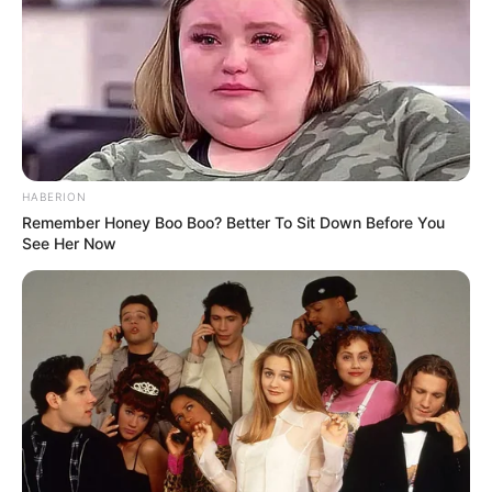
διατηρήσει τα στοιχεία σας)…
ΕΑΝ ΚΑΠΟΙΟΙ ΔΕΝ
ΘΕΛΕΤΕ ΝΑ ΔΩΣΕΤΕ ΣΤΟΙΧΕΙΑ ΤΗΣ ΚΑΡΤΑΣ
ΣΑΣ ΣΤΟ ΔΙΑΔΙΚΤΥΟ, Η ΑΠΛΑ ΔΕΝ ΤΑ
ΚΑΤΑΦΕΡΝΕΤΕ ΜΕ ΑΥΤΑ, ΜΠΟΡΕΙΤΕ ΝΑ ΜΟΥ
ΚΑΤΑΘΕΣΕΤΕ ΣΕ ΛΟΓΑΡΙΑΣΜΟ ΣΤΗΝ ΕΘΝΙΚΗ
ΜΕ IBAN GR9501104880000048834149733
(ΣΤΟ ΟΝΟΜΑ ΕΥΤΥΧΙΑ ΝΙΚΑ) ΓΡΑΦΟΝΤΑΣ ΩΣ
ΔΙΚΑΙΟΛΟΓΙΑ “ΔΩΡΕΑ” ΚΑΙ ΑΝ ΘΕΛΕΤΕ ΚΑΙ ΤΟ
HABERION
Remember Honey Boo Boo? Better To Sit Down Before You
ΟΝΟΜΑ ΣΑΣ ΓΙΑ ΝΑ ΜΠΟΡΩ ΝΑ ΞΕΡΩ ΠΟΙΟΙ ΜΕ
See Her Now
ΒΟΗΘΑΤΕ
ΥΠΟΣΤΗΡΙΞΤΕ ΤΟΝ ΑΓΩΝΑ ΜΑΣ
Επισκεφτείτε
το κανάλι μου στο youtube
αν