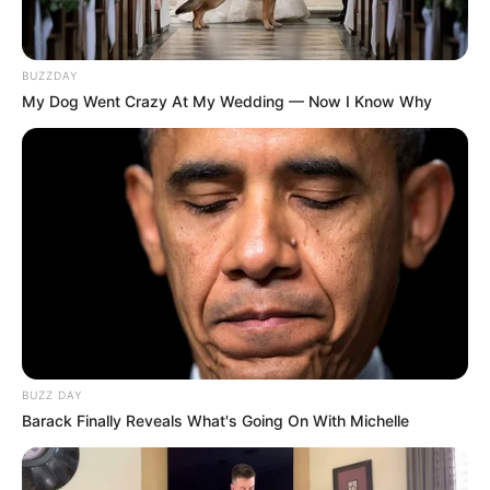
ΠΡΟΣΠΑΘΗΣΟΥΝ ΝΑ ΑΠΟΚΩΔΙΚΟΠΟΙΗΣΟΥΝ ΤΙΣ
ΟΔΗΓΙΕΣ ΠΟΥ ΔΙΝΕΙ Η ΚΙΡΚΗ ΣΤΟΝ ΟΔΥΣΣΕΑ; ΚΑΙ ΓΙΑΤΙ
ΟΛΟΚΛΗΡΗ ΝΑΣΑ ΝΑ ΑΣΧΟΛΗΘΕΙ ΜΕ ΕΝΑ ΚΕΙΜΕΝΟ ΠΟΥ
BUZZDAY
ΕΙΧΕ ΓΡΑΦΤΕΙ ΧΙΛΙΑΔΕΣ ΧΡΟΝΙΑ ΠΡΙΝ; ΔΕΝ ΥΠΟΤΙΘΕΤΑΙ
My Dog Went Crazy At My Wedding — Now I Know Why
ΟΤΙ ΤΩΡΑ Η ΤΕΧΝΟΛΟΓΙΑ ΠΟΥ ΕΧΟΥΜΕ ΕΙΝΑΙ Η
ΑΝΩΤΕΡΗ ΟΛΩΝ; ΑΜ ΔΕ…… ΚΑΤΙ ΑΛΛΟ ΣΥΜΒΑΙΝΕΙ ΚΑΙ
ΟΠΩΣ ΚΑΝΟΥΝ ΠΑΝΤΑ, ΜΑΣ ΤΟ ΕΧΟΥΝ ΚΡΥΨΕΙ.
ΠΕΤΑΓΑΝ ΜΕ ΔΙΑΣΤΗΜΟΠΛΟΙΑ, 50000
ΧΡΟΝΙΑ ΠΡΙΝ ΟΙ ΑΝΘΡΩΠΟΙ.
ΜΟΝΟ ΤΟ ΧΡΥΣΟ ΓΕΝΟΣ ΤΟΥ ΗΣΙΟΔΟΥ ΕΑΝ
ΔΙΑΒΑΣΟΥΜΕ ΘΑ ΔΟΥΜΕ ΟΤΙ ΚΑΠΟΤΕ ΕΙΜΑΣΤΑΝ ΠΟΛΥ
ΑΝΩΤΕΡΟΙ ΑΠΟ ΟΤΙ ΕΙΜΑΣΤΕ ΤΩΡΑ. ΚΑΙ ΝΟΗΤΙΚΑ ΚΑΙ
ΣΩΜΑΤΙΚΑ ΚΑΙ ΤΕΧΝΟΛΟΓΙΚΑ. ΟΜΩΣ ΑΥΤΟ
BUZZ DAY
ΑΠΟΔΕΙΚΝΥΕΤΑΙ ΚΑΙ ΑΠΟ ΤΑ ΟΜΗΡΙΚΑ ΕΠΗ. ΚΑΙ ΑΠΟ ΤΑ
Barack Finally Reveals What's Going On With Michelle
ΑΡΧΑΙΑ ΚΕΙΜΕΝΑ ΤΩΝ ΙΝΔΩΝ ΠΟΥ ΜΙΛΑΝΕ ΓΙΑ ΤΑ
ΒΙΜΑΝΑΣ(ΔΙΑΣΤΗΜΟΠΛΟΙΑ).