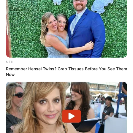
γνώση τών ΣΥΓΚΕΚΡΙΜΕΝΩΝ αστρονομικών μεγεθών,
καθώς και τής ταχύτητος τού φωτός ανά δευτερόλεπτο,
δεν προκύπτει από ΚΑΝΕΝΑ ΑΛΛΟ αρχαίο μνημείο ή
”Ιερό” βιβλίο τού πλανήτη ΓΗ. Με δεδομένο πως αυτές
οι επιστημονικές πληροφορίες, έγιναν κτήμα τής Γήινης
ανθρωπότητας τις τελευταίες 10ετίες και αφού ο
πληθυσμός τού πλανήτη μας πλησίαζε 6.000.000.000.
MFH
Remember Hensel Twins? Grab Tissues Before You See Them
Now