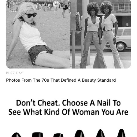
BUZZ DAY
Δείτε το παρακάτω βίντεο σε πλήρη οθόνη στον
Photos From The 70s That Defined A Beauty Standard
υπολογιστή σας και με το δάκτυλο στο ποντίκι, ώστε να
κάνετε παύσεις όπου σάς είναι απαραίτητο, για να
κατανοήσετε τις γεωμετρικές αναπαραστάσεις και να
διαβάσετε με την άνεσή σας τα κάπως μεγαλύτερα
κείμενα.
Το βίντεο είναι του “μαιτρ του είδους” (όπως τον έχει
αποκαλέσει ο Βασίλης Μπαντίδης) κυρίου Σωτήρη