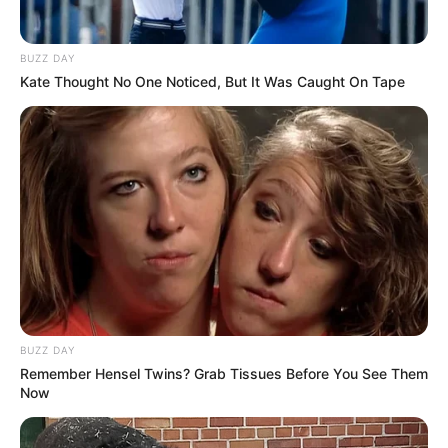
BUZZ DAY
Kate Thought No One Noticed, But It Was Caught On Tape
BUZZ DAY
Remember Hensel Twins? Grab Tissues Before You See Them
Now