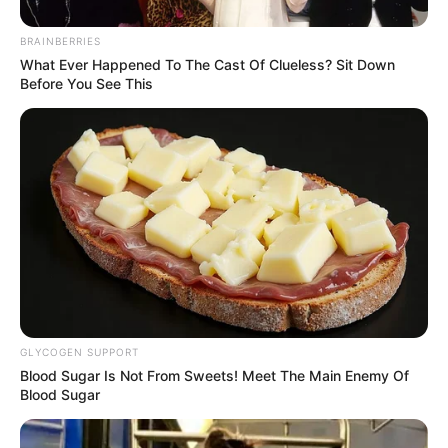
ψάχνετε πραγματικά να βρείτε την αλήθεια… Η
Ενημέρωση που δεν θα ακούσετε ποτέ από τα
BRAINBERRIES
What Ever Happened To The Cast Of Clueless? Sit Down
κυρίαρχα ΜΜΕ… Υποστηρίξτε αυτόν τον αγώνα με
Before You See This
την εγγραφή, τα κόσμια σχόλια και τα λάικ σας…
FACEBOOK
ΑΡΈΣΕΙ
YOUTUBE
ΕΓΓΡΑΦΕΊΤΕ
EMAIL
ΑΚΟΛΟΥΘΉΣΤΕ
GLYCOGEN SUPPORT
Blood Sugar Is Not From Sweets! Meet The Main Enemy Of
Blood Sugar