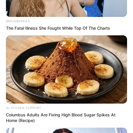
BRAINBERRIES
The Fatal Illness She Fought While Top Of The Charts
ΥΠΗΡΞΕ ΠΟΛΥ ΑΝΩΤΕΡΟΣ ΠΟΛΙΤΙΣΜΟΣ
ΑΠΟ ΤΟΝ ΔΙΚΟ ΜΑΣ ΧΙΛΙΑΔΕΣ ΧΡΟΝΙΑ
ΠΡΙΝ.
Άρα και ανάλογου αριθμού επιστημονικών μυαλών δομών
εργαλείων υψηλής τεχνολογίας κ.λ.π., βγαίνει εύκολα το
συμπέρασμα πως ο συγγραφέας των Ομηρικών Επών,
GLYCOGEN SUPPORT
ανήκει σε ένα πολιτισμό τεχνολογικά χιλιάδες χρόνια
Columbus Adults Are Fixing High Blood Sugar Spikes At
μπροστά από αυτόν που έχουμε σήμερα στην ΓΗ. Χωρίς
Home (Recipe)
πάντα να ξεχνάμε την παράπλευρη μοναδική πληροφορία/
απόδειξη που προκύπτει σαν συμπέρασμα, ότι δηλαδή ο