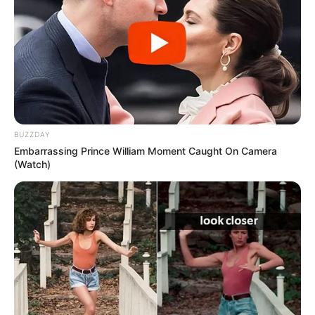
αριθμού στίχων – άρα και η συγκεκριμένη απόσταση τής
Σελήνης από την ΓΗ – από τον συγγραφέα τής
Οδύσσειας;;; Ο συγκεκριμένος αριθμός των στίχων τής
Οδύσσειας, που προκύπτει – επαναλαμβάνω – από την
μοναδική απόσταση ΓΗΣ-ΣΕΛΗΝΗΣ 363300 είναι επίσης
και ο ΜΟΝΑΔΙΚΟΣ αριθμός, που αν προστεθεί με τον
προϋπάρχοντα αριθμό των στίχων τής ΙΛΙΑΔΑΣ 15.692
BUZZDAY
και διαιρεθεί με το 2 μάς δίνει ακριβώς το μήκος τής
Embarrassing Prince William Moment Caught On Camera
διαμέτρου τού Ηλιακού δίσκου.
(Watch)
Ας το δούμε: 12110+15692=27.80227802/2 =1390113901Χ
100 = 1.390.100 εκ.χιλ. το μήκος τής διαμέτρου τού
Ηλιακού δίσκου και:1.390.100 Χ 3.1428 =4.368.806 εκ.χιλ.,
το μήκος τής περιφέρειας τού Ηλιακού δίσκου. Έχουμε
δλδ τον συγγραφέα τής Οδύσσειας να γνωρίζει:
Α) -την ακριβή απόσταση τής ΣΕΛΗΝΗΣ από την ΓΗ κατά
μήκος όλης τής τροχιάς της, περί την ΓΗ.