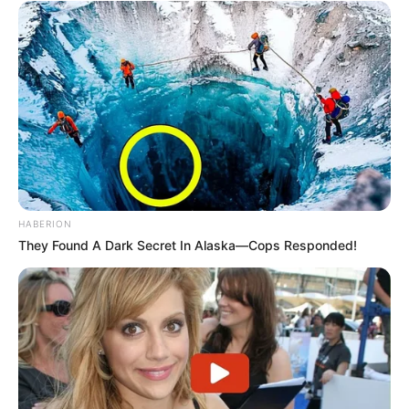
ψάχνετε πραγματικά να βρείτε την αλήθεια… Η
Ενημέρωση που δεν θα ακούσετε ποτέ από τα
κυρίαρχα ΜΜΕ… Υποστηρίξτε αυτόν τον αγώνα με
την εγγραφή, τα κόσμια σχόλια και τα λάικ σας…
FACEBOOK
ΑΡΈΣΕΙ
YOUTUBE
ΕΓΓΡΑΦΕΊΤΕ
HABERION
They Found A Dark Secret In Alaska—Cops Responded!
EMAIL
ΑΚΟΛΟΥΘΉΣΤΕ