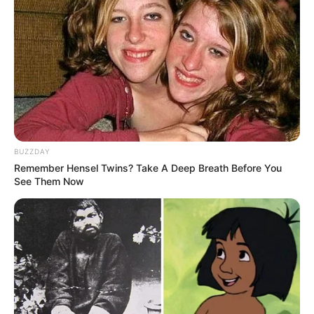
BUZZDAY
Remember Hensel Twins? Take A Deep Breath Before You
See Them Now
Οι ΗΠΑ αποχωρούν επίσημα από τον Παγκόσμιο
Οργανισμό Υγείας… Οι Ηνωμένες Πολιτείες
ολοκλήρωσαν επίσημα την αποχώρησή τους από τον
Παγκόσμιο Οργανισμό Υγείας (ΠΟΥ). Το τέλος της