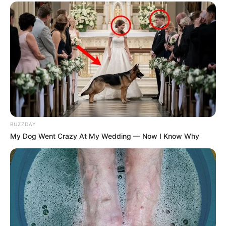
τους πολίτες του… Και ταυτόχρονα ξυπνάει και εμάς, που
βλέπουμε ότι στην άλλη άκρη του Ατλαντικού
ελευθερώνονται, όταν εμείς είμαστε ακόμα
σκλαβωμένοι… Ή μήπως δεν βλέπουμε ότι όλα όσα
κάνουν οι κυβερνήσεις μας “για το καλό μας”
απορρίπτονται το ένα μετά το άλλο από τον Τραμπ;;;
nikolaosanaximandros.gr
Home
»
Blog
»
Οι ΗΠΑ αποχωρούν επίσημα από τον
Παγκόσμιο Οργανισμό Υγείας
BUZZDAY
My Dog Went Crazy At My Wedding — Now I Know Why
ΣΤΗΡΙΞΤΕ ΤΗΝ ΠΡΟΣΠΑΘΕΙΑ ΜΑΣ.. ΜΗΝ
ΑΦΗΣΕΤΕ ΝΑ ΚΛΕΙΣΕΙ ΑΥΤΟ ΤΟ ΙΣΤΟΛΟΓΙΟ…
ΒΟΗΘΕΙΣΤΕ ΜΑΣ ΚΑΝΟΝΤΑΣ ΜΙΑ
ΔΩΡΕΑ
..
ΠΑΤΗΣΤΕ ΤΟ ΚΟΥΜΠΙ “DONATE”
ΠΑΡΑΚΑΤΩ
(απλά εδώ να τονίσω ότι για να
προχωρήσει η διαδικασία με το DONATE, ΔΕΝ
πρέπει να τσεκάρετε το κουτί που σας ζητάει να