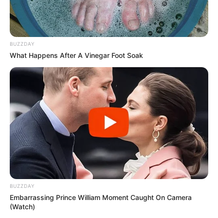
διατηρήσει τα στοιχεία σας)…
ΕΑΝ ΚΑΠΟΙΟΙ ΔΕΝ
ΘΕΛΕΤΕ ΝΑ ΔΩΣΕΤΕ ΣΤΟΙΧΕΙΑ ΤΗΣ ΚΑΡΤΑΣ
ΣΑΣ ΣΤΟ ΔΙΑΔΙΚΤΥΟ, Η ΑΠΛΑ ΔΕΝ ΤΑ
ΚΑΤΑΦΕΡΝΕΤΕ ΜΕ ΑΥΤΑ, ΜΠΟΡΕΙΤΕ ΝΑ ΜΟΥ
BUZZDAY
ΚΑΤΑΘΕΣΕΤΕ ΣΕ ΛΟΓΑΡΙΑΣΜΟ ΣΤΗΝ ΕΘΝΙΚΗ
What Happens After A Vinegar Foot Soak
ΜΕ IBAN GR9501104880000048834149733
(ΣΤΟ ΟΝΟΜΑ ΕΥΤΥΧΙΑ ΝΙΚΑ) ΓΡΑΦΟΝΤΑΣ ΩΣ
ΔΙΚΑΙΟΛΟΓΙΑ “ΔΩΡΕΑ” ΚΑΙ ΑΝ ΘΕΛΕΤΕ ΚΑΙ ΤΟ
ΟΝΟΜΑ ΣΑΣ ΓΙΑ ΝΑ ΜΠΟΡΩ ΝΑ ΞΕΡΩ ΠΟΙΟΙ ΜΕ
ΒΟΗΘΑΤΕ
ΥΠΟΣΤΗΡΙΞΤΕ ΤΟΝ ΑΓΩΝΑ ΜΑΣ
BUZZDAY
Embarrassing Prince William Moment Caught On Camera
(Watch)
Επισκεφτείτε
το κανάλι μου στο youtube
αν