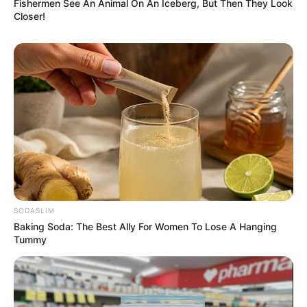
Fishermen See An Animal On An Iceberg, But Then They Look
Closer!
SODASLIM
Baking Soda: The Best Ally For Women To Lose A Hanging
Tummy