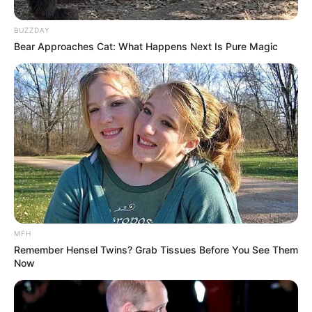
BUZZDAY
Bear Approaches Cat: What Happens Next Is Pure Magic
MFH
Remember Hensel Twins? Grab Tissues Before You See Them
Now