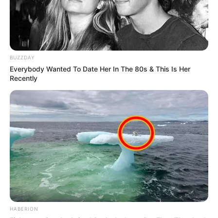
BUZZDAY
Everybody Wanted To Date Her In The 80s & This Is Her
Recently
Μετά την πανδημία, τα κράτη μέλη του ΠΟΥ εργάστηκαν
για τη δημιουργία μιας διεθνούς συνθήκης για την
πανδημία, σχεδιασμένης για την πρόληψη, την
προετοιμασία και την αντιμετώπιση μελλοντικών
πανδημιών, συμπεριλαμβανομένης της πιο δίκαιης
ανταλλαγής εμβολίων και φαρμάκων. Η συνθήκη τελικά
συμφωνήθηκε τον Απρίλιο του περασμένου έτους από
όλα τα κράτη μέλη του ΠΟΥ, εκτός από τις ΗΠΑ.
HABERION