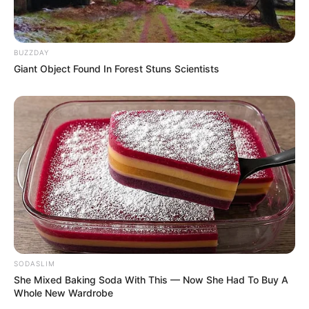
BUZZDAY
Giant Object Found In Forest Stuns Scientists
SODASLIM
She Mixed Baking Soda With This — Now She Had To Buy A
Whole New Wardrobe