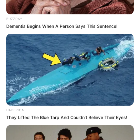
BUZZDAY
Dementia Begins When A Person Says This Sentence!
HABERION
They Lifted The Blue Tarp And Couldn't Believe Their Eyes!