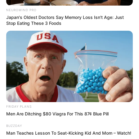
«Ο ΠΟΥ αμαύρωσε και κατέστρεψε όλα όσα έχει κάνει η
NEUROMIND PRO
Αμερική γι’ αυτόν», αναφέρει κοινή δήλωση του
Japan's Oldest Doctors Say Memory Loss Isn't Age: Just
υπουργού Υγείας των ΗΠΑ, Ρόμπερτ Φ. Κένεντι, και του
Stop Eating These 3 Foods
υπουργού Εξωτερικών, Μάρκο Ρούμπιο.
FRIDAY PLANS
Men Are Ditching $80 Viagra For This 87¢ Blue Pill
BUZZDAY
Man Teaches Lesson To Seat-Kicking Kid And Mom – Watch!