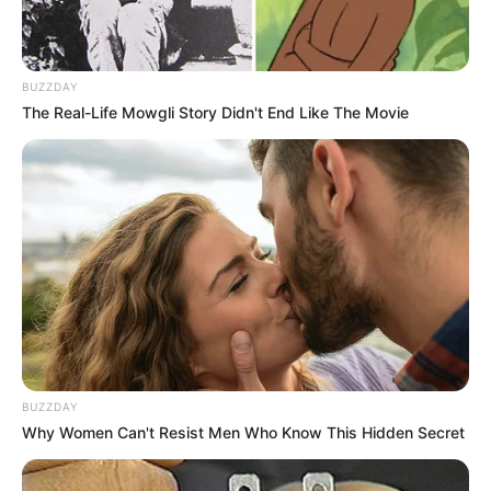
77ετούς ιδιότητας μέλους ανακοινώθηκε την Πέμπτη,
ακριβώς ένα χρόνο αφότου ο Πρόεδρος Ντόναλντ
Τραμπ
υπέγραψε εκτελεστικό διάταγμα
για την έναρξη
BUZZDAY
της διαδικασίας αποχώρησης.
The Real-Life Mowgli Story Didn't End Like The Movie
BUZZDAY
Why Women Can't Resist Men Who Know This Hidden Secret