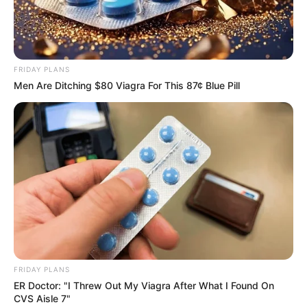
FRIDAY PLANS
Men Are Ditching $80 Viagra For This 87¢ Blue Pill
FRIDAY PLANS
ER Doctor: "I Threw Out My Viagra After What I Found On
CVS Aisle 7"