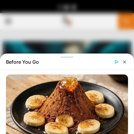
Facebook
Youtube
Telegram
PRIMARY
MENU
Before You Go