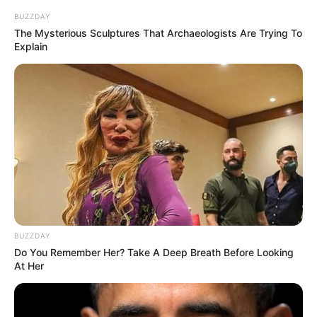
ΠΡΟΣΟΧΗ!!! ΟΤΙ ΑΚΟΛΟΥΘΕΙ ΧΑΛΑΕΙ ΤΗΝ “ΣΟΥΠΑ”
BUZZDAY
ΑΡΚΕΤΩΝ!!!
The Mysterious Sculptures That Archaeologists Are Trying To
Explain
ΓΡΑΦΕΙ Ο
Μιχάλης Βρεττός
ΤΑ “ΜΕΓΑΛΑ..” ΧΑΖΑΡΟΕΒΡΑΙΚΑ ΚΟΜΜΑΤΑ, ΔΗΛΑΔΗ ΝΔ,
(Τ)ΣΥΡΙΖΑ, ΠΑΣΟΚΟΚΙΝΑΛ ΚΑΙ ΦΥΣΙΚΑ ΤΟ ΚΚΕ(ΒΡΑΙΚΟ..)
ΔΕΝ ΧΡΕΙΆΖΟΝΤΑΙ “ΣΥΣΤΆΣΕΙΣ”..
BUZZDAY
Do You Remember Her? Take A Deep Breath Before Looking
At Her