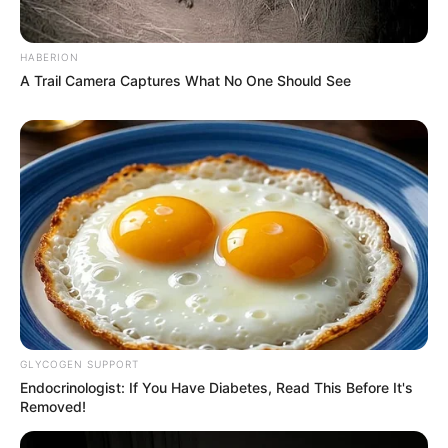
3. ΑΝ ΣΑΝ ΚΥΒΕΡΝΗΣΗ ΔΕΣΜΕΎΟΝΤΑΙ ΝΑ ΕΠΙΣΤΡΕΨΟΥΝ
ΟΛΕΣ ΤΙΣ ΔΕΚΟ ΚΑΙ ΥΠΟΔΟΜΕΣ, ΠΟΥ ΔΟΛΙΑ
HABERION
ΠΟΥΛΗΘΗΚΑΝ ΣΕ ΥΜΕΤΕΡΟΥΣ ΤΗΣ ΧΑΖΑΡΟΕΒΡΑΙΛΑΣ
A Trail Camera Captures What No One Should See
ΚΑΙ ΝΑ ΔΙΩΞΟΥΝ ΚΑΚΟΥΡΓΗΜΑΤΙΚΑ ΟΛΟΥΣ ΤΟΥΣ
ΔΙΑΠΛΕΚΟΜΜΕΝΟΥΣ;
4. ΑΝ ΣΑΝ ΚΥΒΕΡΝΗΣΗ ΔΕΣΜΕΎΟΝΤΑΙ ΝΑ ΔΗΜΕΥΣΟΥΝ
ΣΤΟ 100% ΤΗΝ ΑΚΙΝΗΤΗ ΠΕΡΙΟΥΣΙΑ ΤΗΣ ΣΑΤΑΝΙΣΤΙΚΗΣ
ΟΡΓΑΝΩΣΗΣ “ΕΛΛΗΝΙΚΗ ΟΡΘΟΔΟΞΗ ΕΚΚΛΗΣΊΑ”,
ΠΡΟΕΡΧΟΜΕΝΗ ΩΣ ΕΠΙ ΤΟ ΠΛΕΙΣΤΟΝ ΑΠΟ ΣΟΥΛΤΑΝΙΚΑ
ΦΙΡΜΑΝΙΑ, ΚΛΠ..
….
100. ΚΑΙ ΟΤΑΝ ΣΑΣ ΠΟΥΝ ΟΤΙ ΔΕΣΜΕΎΟΝΤΑΙ ΓΙΑ ΤΑ
GLYCOGEN SUPPORT
ΠΑΡΑΠΑΝΩ, ΝΑ ΣΑΣ ΕΞΗΓΗΣΟΥΝ ΓΙΑ ΠΟΙΟ ΛΟΓΟ ΔΕΝ
Endocrinologist: If You Have Diabetes, Read This Before It's
ΤΑ ΑΝΑΦΕΡΟΥΝ ΡΗΤΑ ΣΤΗΝ ΙΔΡΥΤΙΚΗ ΤΟΥΣ
Removed!
ΔΙΑΚΥΡΗΞΗ..;;