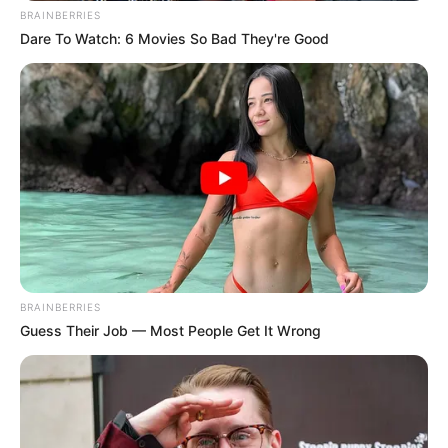
BRAINBERRIES
Dare To Watch: 6 Movies So Bad They're Good
ΥΠΟΣΤΗΡΙΞΤΕ ΤΟΝ ΑΓΩΝΑ ΜΑΣ
Επισκεφτείτε
το κανάλι μου στο youtube
αν
ψάχνετε πραγματικά να βρείτε την αλήθεια… Η
Ενημέρωση που δεν θα ακούσετε ποτέ από τα
κυρίαρχα ΜΜΕ… Υποστηρίξτε αυτόν τον αγώνα με
BRAINBERRIES
την εγγραφή, τα κόσμια σχόλια και τα λάικ σας…
Guess Their Job — Most People Get It Wrong
FACEBOOK
ΑΡΈΣΕΙ