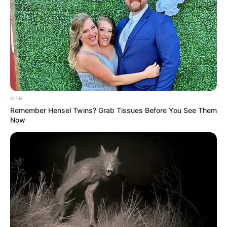
MFH
Remember Hensel Twins? Grab Tissues Before You See Them
Now
2. ΑΝ ΘΕΩΡΟΥΝ ΤΗΝ ΟΛΗ “ΠΑΝΔΗΜΙΑ” ΜΙΑ
ΕΓΚΛΗΜΑΤΙΚΗ/ΓΕΝΟΚΤΟΝΙΚΗΣ ΕΠΙΧΕΙΡΗΣΗ ΚΑΤΑ ΤΟΥ
ΕΘΝΟΥΣ ΚΑΙ ΑΝ ΣΑΝ ΚΥΒΕΡΝΗΣΗ ΘΑ ΦΘΑΣΟΥΝ ΜΈΧΡΙΣ
ΕΣΧΑΤΩΝ ΩΣΤΕ ΟΛΟΙ ΟΙ ΑΥΤΟΥΡΓΟΙ, ΗΘΙΚΟΙ ΚΑΙ ΦΥΣΙΚΟΙ,
ΜΑΖΙ ΜΕ ΣΥΝΕΡΓΑΤΕΣ, ΣΑΠΙΣΟΥΝ ΣΤΑ ΚΑΤΕΡΓΑ ΚΑΙ
ΔΗΜΕΥΤΕΙ ΜΕΧΡΙ ΚΑΙ ΤΟ ΛΟΥΡΙ ΤΗΣ ΜΑΝΑΣ ΤΟΥΣ;