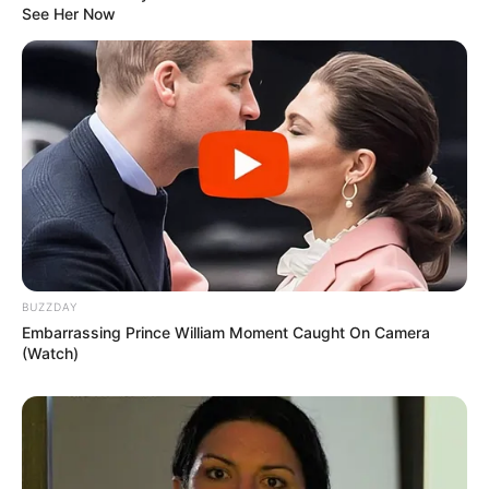
See Her Now
ΚΑΙ ΩΣ ΕΤΣΙ ΘΑ ΑΝΤΙΜΕΤΩΠΙΣΘΕΙΤΕ
Ελένη Δημητρίου _
ΣΧΟΛΙΟ
:
ΕΧΕΤΕ ΔΕΙ ΠΟΤΈ, ΟΠΟΙΟΔΗΠΟΤΕ
ΠΟΛΙΤΕΥΜΑ ΝΑ ΑΝΑΤΡΕΠΕΤΑΙ ΜΕ ΕΚΛΟΓΕΣ;;; ΕΙΔΙΚΑ
ΑΝ ΕΙΝΑΙ ΚΑΘΕΣΤΩΤΙΚΟ;;;
ΚΑΙ ΣΥΝΕΧΙΖΩ ΜΕ ΚΑΠΟΙΕΣ ΣΚΕΨΕΙΣ: ΚΑΙ ΜΕ ΑΥΤΑ ΚΑΙ
ΜΕ ΑΥΤΑ Η ΒΟΥΛΗ ΔΙΑΛΥΘΗΚΕ ΚΑΙ ΜΑΛΙΣΤΑ ΜΕ ΦΕΚ
BUZZDAY
ΛΟΓΩ ΤΩΝ ΕΚΛΟΓΩΝ… ΑΛΗΘΕΙΑ ΠΩΣ ΕΙΝΑΙ ΔΥΝΑΤΟΝ
Embarrassing Prince William Moment Caught On Camera
ΜΙΑ ΒΟΥΛΗ ΝΑ ΔΙΑΛΥΕΤΑΙ ΕΑΝ ΔΕΝ ΕΧΕΙ ΣΥΣΤΑΘΕΙ
(Watch)
ΠΟΤΕ ΣΕ ΣΩΜΑ ΚΑΙ ΔΕΝ ΥΠΑΡΧΕΙ ΚΑΝΕΝΑ ΦΕΚ ΤΗΣ
ΣΥΣΤΑΣΗΣ ΤΗΣ ΑΥΤΗΣ;;; ΔΕΝ ΜΑΣ ΔΟΥΛΕΥΟΥΝ ΑΠΛΩΣ….
ΤΟ ΕΧΟΥΝ ΠΑΕΙ ΣΕ ΑΛΛΟ ΕΠΙΠΕΔΟ ΤΟ ΔΟΥΛΕΜΑ ΚΑΙ
ΨΑΧΝΟΥΝ ΝΑ ΔΟΥΝΕ ΤΟ ΠΟΣΟΣΤΟ ΠΟΥ ΘΑ ΤΣΙΜΠΗΣΕΙ…