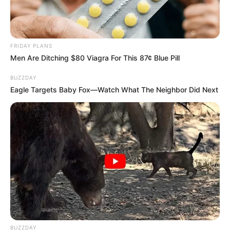
FRIDAY PLANS
Men Are Ditching $80 Viagra For This 87¢ Blue Pill
BUZZDAY
Eagle Targets Baby Fox—Watch What The Neighbor Did Next
Ο ΜΟΝΑΔΙΚΟΣ ΤΡΟΠΟΣ ΠΟΥ ΥΠΆΡΧΕΙ ΓΙΑ ΝΑ ΚΕΡΔΙΣΕΙΣ
ΜΙΑ ΤΟΣΟ ΚΑΛΟΣΤΗΜΈΝΗ ΑΠΑΤΗ, ΟΠΩΣ ΕΝΑ ΚΑΖΙΝΟ,
ΕΙΝΑΙ ΑΠΛΑ ΝΑ ΜΗΝ “ΠΑΙΞΕΙΣ..” ΜΑΖΙ ΤΟΥ! Ο
ΜΟΝΑΔΙΚΟΣ ΔΕ ΑΝΩΔΥΝΟΣ ΤΡΌΠΟΣ ΓΙΑ ΝΑ
BUZZDAY