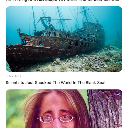
ΤΟΥΣ ΕΠΙΛΕΓΜΕΝΟΥΣ ΤΟΥΣ ΓΙΑ ΝΑ ΣΥΝΕΧΊΣΟΥΝ ΝΑ ΣΕ
ΞΕΣΚΙΖΟΥΝ.. ΞΥΠΝΑ ΕΠΙΤΈΛΟΥΣ ΗΛΊΘΙΕ..
BUZZ DAY
Scientists Just Shocked The World In The Black Sea!