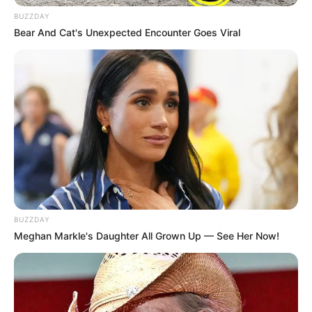
BUZZDAY
Bear And Cat's Unexpected Encounter Goes Viral
BUZZDAY
Meghan Markle's Daughter All Grown Up — See Her Now!