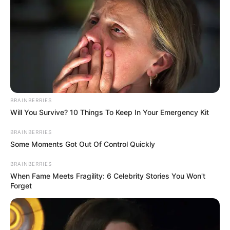
Κατάσταση ιδιωτικοποιήσεων —
τιμήματα / ποσά
BRAINBERRIES
Αττική Οδός — Παραχώρηση σε ιδιώτη (ΓΕΚ Τέρνα)
Will You Survive? 10 Things To Keep In Your Emergency Kit
Εφάπαξ τίμημα: €3,27 δισ. από παραχώρηση (το 2024).
Μεγάλο μέρος θεωρείται «ιδιωτικοποίηση» δημόσιου
BRAINBERRIES
έργου μέσω παραχώρησης. Business Daily
Some Moments Got Out Of Control Quickly
Διεθνής Αερολιμένας Αθηνών (ΔΑΑ) — IPO
BRAINBERRIES
(Χρηματιστήριο)
When Fame Meets Fragility: 6 Celebrity Stories You Won't
Forget
Μετοχικό τίμημα εισαγωγής στο Χρηματιστήριο: €785
εκατ. (2024).
Πρόκειται για πώληση μετοχών από το Δημόσιο/
ΤΑΙΠΕΔ. PwC