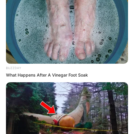
BUZZDAY
What Happens After A Vinegar Foot Soak