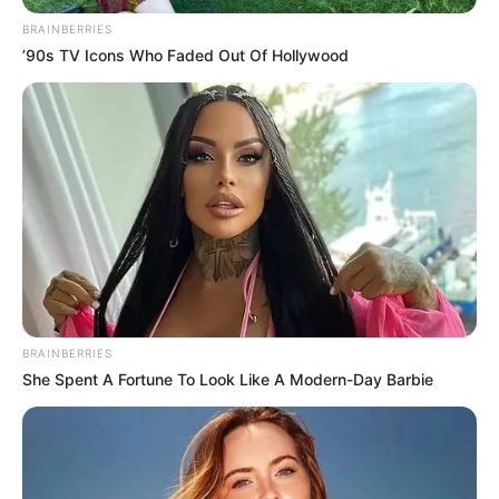
BRAINBERRIES
’90s TV Icons Who Faded Out Of Hollywood
Εθνική Τράπεζα & Τράπεζα Πειραιώς — μειώσεις
BRAINBERRIES
συμμετοχής μέσω ΤΧΣ (2024)
She Spent A Fortune To Look Like A Modern-Day Barbie
Τράπεζα Πειραιώς (27% από ΤΧΣ): περίπου €1,3 δισ.
Εθνική Τράπεζα (10% από ΤΧΣ): περίπου €691 εκατ.
Αυτά θεωρούνται «αποεπενδύσεις» τραπεζικών
συμμετοχών από δημόσιο φορέα αλλά συνδέονται με