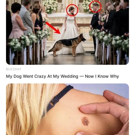
• Οι τελικές τιμές μπορεί να διαφοροποιηθούν λόγω
αποπληρωμών, extra επενδύσεων, αναπροσαρμογών
συμφωνιών, κ.ά.
Ωραία. Παρακάτω σου δίνω αριθμητική, αναλυτική
κατάσταση (πρώτο, δεύτερο, τρίτο κ.ο.κ.) των
σημαντικότερων περιπτώσεων εθνικού πλούτου του
Δημοσίου που ιδιωτικοποιήθηκαν ή παραχωρήθηκαν,
ομαδοποιημένη ανά τομέα, με ποσοστό και τίμημα (όπου
BUZZDAY
υπάρχει σαφές τίμημα).
My Dog Went Crazy At My Wedding — Now I Know Why
Γράφω καθαρά πότε μιλάμε για πώληση και πότε για
παραχώρηση.
Σημαντική σημείωση ειλικρίνειας:
Δεν υπάρχει μία ενιαία «επίσημη λίστα» με όλα και
ακριβή τιμήματα, γιατί:
• πολλές πράξεις είναι παραχωρήσεις (όχι
αγοραπωλησίες),