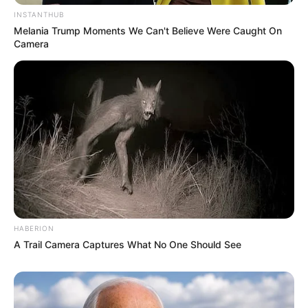
INSTANTHUB
Melania Trump Moments We Can't Believe Were Caught On
Camera
HABERION
A Trail Camera Captures What No One Should See