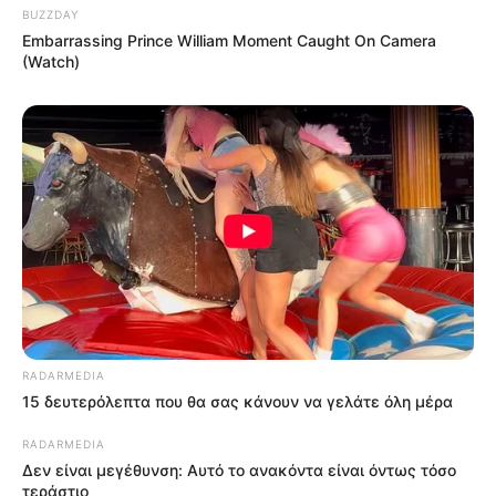
Ελληνικό
BUZZDAY
• Τι μεταβιβάστηκε: Μετοχές + δικαίωμα αξιοποίησης
Embarrassing Prince William Moment Caught On Camera
• Ανάδοχος: Lamda Development
(Watch)
• Τίμημα: 915 εκ. €
• Είδος: Μακροχρόνια αξιοποίηση / πώληση
Αστέρας Βουλιαγμένης
• Τι ιδιωτικοποιήθηκε: 90%
• Τίμημα: ≈ 400 εκ. €
RADARMEDIA
15 δευτερόλεπτα που θα σας κάνουν να γελάτε όλη μέρα
RADARMEDIA
Δεν είναι μεγέθυνση: Αυτό το ανακόντα είναι όντως τόσο
τεράστιο