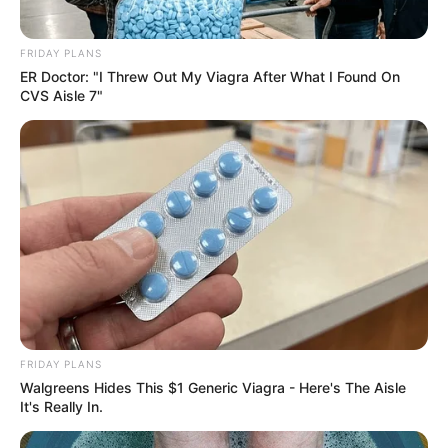
FRIDAY PLANS
ER Doctor: "I Threw Out My Viagra After What I Found On
CVS Aisle 7"
FRIDAY PLANS
Walgreens Hides This $1 Generic Viagra - Here's The Aisle
It's Really In.