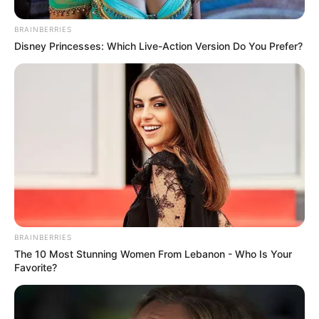
deals που έχουν ολοκληρωθεί, με τα ποσά που έχουν
BRAINBERRIES
πληρωθεί ή αναφέρονται ως τιμή της συναλλαγής:
Disney Princesses: Which Live-Action Version Do You Prefer?
________________________________________
BRAINBERRIES
The 10 Most Stunning Women From Lebanon - Who Is Your
Favorite?