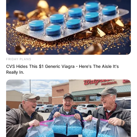
ολοκληρωμένες πράξεις, επίσης χωρίς εκκρεμείς
πωλήσεις).
Επιπλέον, σύμφωνα με επίσημες εκθέσεις, από το 2011
έως και το τέλος του 2024 το ΤΑΙΠΕΔ έχει εισπράξει
από ολοκληρωμένες ιδιωτικοποιήσεις συνολικά
περίπου €12,75 δισ. (με πολλές συναλλαγές σε διάστημα
χρόνων, πλειστηριασμούς, συμβάσεις παραχώρησης κ.ά.)
Business Daily
FRIDAY PLANS
CVS Hides This $1 Generic Viagra - Here's The Aisle It's
Really In.