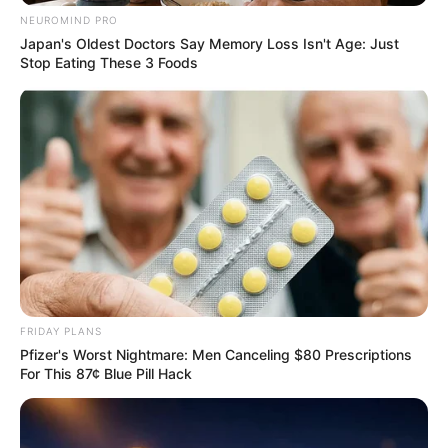
NEUROMIND PRO
Japan's Oldest Doctors Say Memory Loss Isn't Age: Just
3 ΟΛΠ 67% (COSCO) 368.500.000
Stop Eating These 3 Foods
4 Πειραιώς Bank μειώσεις
συμμετοχής 1.300.000.000 PwC
5 Εθνική Bank μειώσεις
συμμετοχής 691.000.000 PwC
6 Λιμάνι Ηρακλείου 80.000.000 Business Daily
7 ΔΕΠΑ Εμπορίας 35% 208.000.000 Ειδήσεις για
FRIDAY PLANS
την Οικονομία | newmoney
Pfizer's Worst Nightmare: Men Canceling $80 Prescriptions
For This 87¢ Blue Pill Hack
≈
Συνολικό άθροισμα γνωστών ποσών: ~ €6.7 δισ.+
(χωρίς να υπολογίζονται μικρότερες ή μη