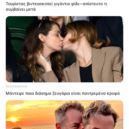
Τουρίστας βιντεοσκοπεί γιγάντιο φίδι—απίστευτο τι
συμβαίνει μετά
ΥΠΟΣΤΗΡΙΞΤΕ ΤΟΝ ΑΓΩΝΑ ΜΑΣ
Επισκεφτείτε
το κανάλι μου στο youtube
αν
ψάχνετε πραγματικά να βρείτε την αλήθεια… Η
Ενημέρωση που δεν θα ακούσετε ποτέ από τα
κυρίαρχα ΜΜΕ… Υποστηρίξτε αυτόν τον αγώνα με
RADARMEDIA
την εγγραφή, τα κόσμια σχόλια και τα λάικ σας…
Μάντεψε ποια διάσημα ζευγάρια είναι παντρεμένα κρυφά
FACEBOOK
ΑΡΈΣΕΙ