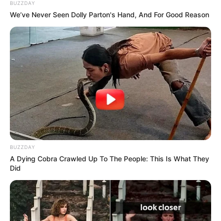
BUZZDAY
We’ve Never Seen Dolly Parton's Hand, And For Good Reason
BUZZDAY
A Dying Cobra Crawled Up To The People: This Is What They
Did