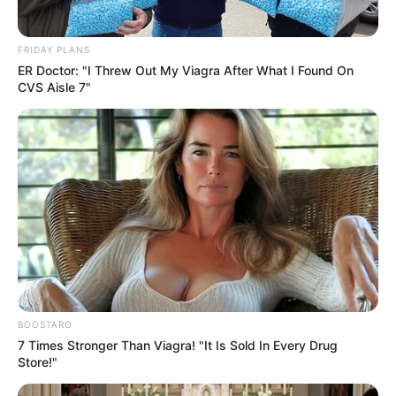
FRIDAY PLANS
ER Doctor: "I Threw Out My Viagra After What I Found On
CVS Aisle 7"
________________________________________
Σημαντικές επισημάνσεις
• Ο παραπάνω πίνακας αφορά πραγματικά τιμήματα
αγοράς / συμφωνιών όπου είναι δημόσια γνωστά.
• Πολλά deals (π.χ. περιφερειακά αεροδρόμια, ΟΣΕ/
BOOSTARO
7 Times Stronger Than Viagra! "It Is Sold In Every Drug
ΤΡΑΙΝΟΣΕ) αφορούν παραχωρήσεις ή μεταφορές
Store!"
δικαιωμάτων και δεν περιλαμβάνουν απλώς μία «τιμή
αγοράς».