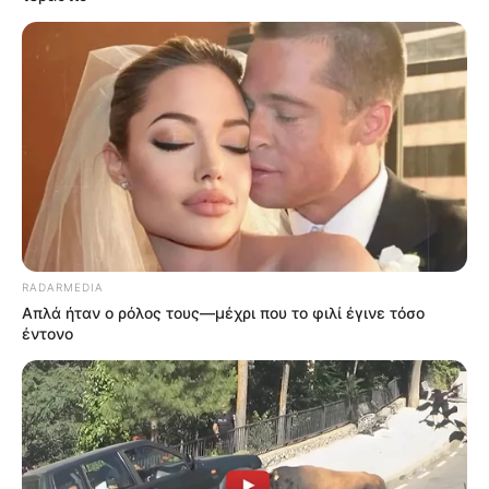
ΣΥΝΟΨΗ
(μόνο όσα έχουν σαφές τίμημα)
RADARMEDIA
Σύνολο βασικών ιδιωτικοποιήσεων / παραχωρήσεων:
Απλά ήταν ο ρόλος τους—μέχρι που το φιλί έγινε τόσο
> 12 δισ. € (σε ονομαστικά τιμήματα)
έντονο
Από
ΕΘΝΙΚΟΙ ΦΥΛΑΚΕΣ
nikolaosanaximandros.gr
Home
»
Blog
»
ΠΕΡΙ ΞΕΠΟΥΛΗΜΑΤΩΝ ΤΟΥ ΕΘΝΙΚΟΥ
ΠΛΟΥΤΟΥ: ΠΛΗΡΗΣ ΚΑΤΑΣΤΑΣΗ