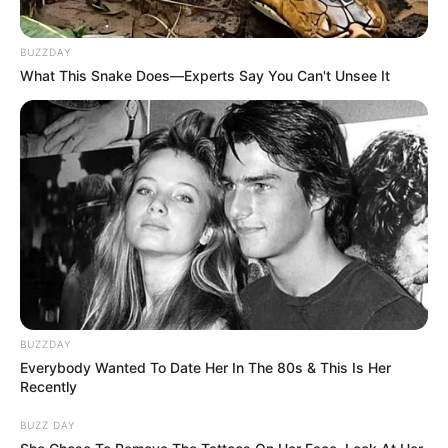
BUZZDAY
What This Snake Does—Experts Say You Can't Unsee It
BUZZDAY
Everybody Wanted To Date Her In The 80s & This Is Her
Recently
Αττική Οδός
BUZZ DAY