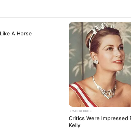
Monkey Gang Keep Stealing Puppys -
Watch What Happened!
Like A Horse
INST
t
Mel
Bel
BRAINBERRIES
Critics Were Impressed
Kelly