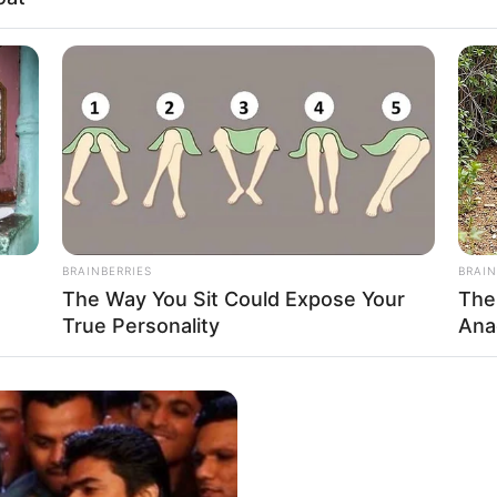
ο φόβο εξέγερσης των απείρως περισσότερων Ειλώτων, οι Σπαρτ
ρκώς υπό πολεμική ετοιμότητα και ήταν καίριο για αυτούς να εξελ
που θα επέτρεπαν σε λίγους να τιθασεύσουν πολλούς. Κάθε αρσενι
BRAINBERRIES
BRAIN
αν εν δυνάμει ένας από τους πιο σκληρά εκπαιδευμένους πολεμιστ
The Way You Sit Could Expose Your
The
ου.
True Personality
Ana
ή παιδεία ήταν το σήμα κατατεθέν της πόλης – κράτους και η υπο
ι η ανώτερη τιμή ήταν η διάκριση στο πεδίο της μάχης τρόπος ζω
αι ο βαρύτατος εξοπλισμός
της Φάλαγγας ολοκλήρωναν το προφ
 σχηματισμού, που πλεονεκτούσε από όλους τους υπόλοιπους διό
ομημένος σε άκρως επαγγελματικά» πρότυπα.