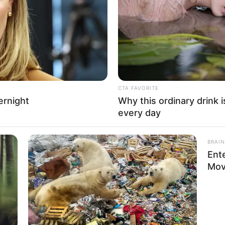
Ditching Viagra For This 87¢ Generic
Too
Aisle 7 Hack
CTA FAVORITE
ernight
Why this ordinary drink i
every day
BRAIN
Ent
Mov
FASHIONBESTSALE
This Happened On Live
At 79, This Is Where Bill