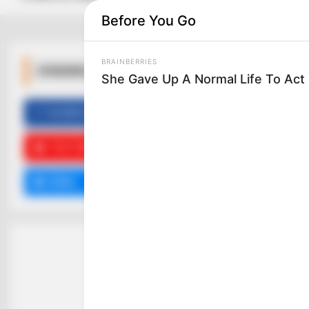
Before You Go
BRAINBERRIES
ΚΟΙΝΩΝΙΚΑ ΔΙΚΤΥΑ
She Gave Up A Normal Life To Act 
FACEBOOK
ΑΡΈΣΕΙ
BUZZ DAY
Remember Tiger's Ex-Wife? Try No
To Smile When You See Her Now
YOUTUBE
ΕΓΓΡΑΦΕΊΤΕ
EMAIL
ΑΚΟΛΟΥΘΉΣΤΕ