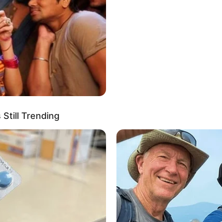
ρχαν μαχητές που ήταν υπέρτεροι, ως αυτόνομες μονάδες, από του
αι λιγότερο γνωστό είναι ότι στη σύνθεση της φάλαγγας των Σπαρ
νονταν κάποιοι ξεχωριστοί πολεμιστές, των οποίων οι μαχητικές
ιωτικά προσόντα ξεπερνούσαν ακόμη και αυτά του Λακεδαιμόνιου 
Still Trending
ταν η επίλεκτη ομάδα της Φάλαγγας, κάτι σαν η
«Δύναμη Δέλτα»
α
 από ορεσίβια φυλών Αρκάδων, που κατοικούσαν στην αρχαία Σκι