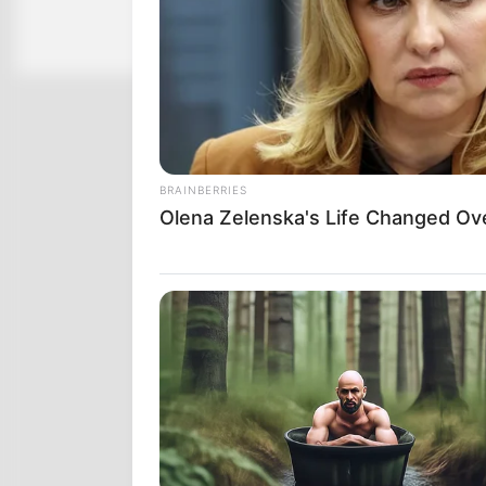
Easily Recognize
BRAINBERRIES
Olena Zelenska's Life Changed Ov
BUZZ DAY
Viewers Had To Look Away When 
Tv