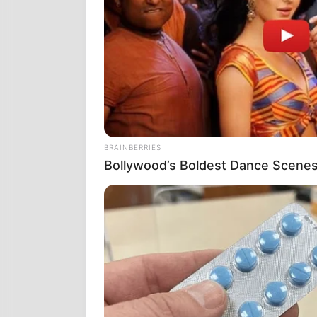
Κι όμως, υπή
Αυτό που είν
συμπεριλαμβά
και τα στρατ
BRAINBERRIES
Bollywood’s Boldest Dance Scenes 
Ουσιαστικά ή
αποτελούνταν