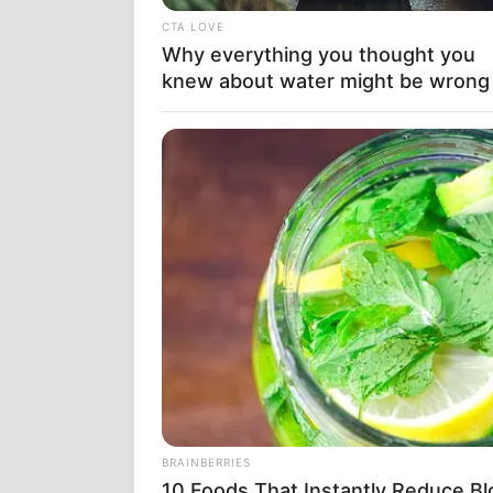
CTA LOVE
Why everything you thought you
knew about water might be wrong
ΣΚΙΡΙΤΕΣ ή «Σ
HABERION
ιστορία των 
Remember Honey Boo Boo? Better
η
Σπαρτιάτι
Sit Down Before You See Her Now
στον κόσμο, 
BRAINBERRIES
10 Foods That Instantly Reduce Bl