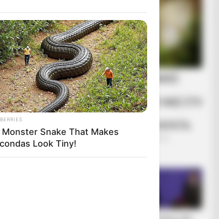
ΙΡΙΔΙΖΟΝΤΕΣ ΘΩΡΑΚΕΣ
ιάτες
ΠΟΛΕΜΙΣΤΩΝ
ίξουν
ΑΝΤΑΝΑΚΛΟΥΝ ΤΟ ΦΩΣ ΣΤΟ
κό παιδί που
ΣΤΕΡΕΩΜΑ ΚΑΙ
BERRIES
ΣΦΡΑΓΙΖΟΥΝ ΤΗΝ ΝΥΧΤΑ.
ές του
 Monster Snake That Makes
Δευτέρα, 24 Μαΐου 2021, 14:02
condas Look Tiny!
ΤΟ ΦΩΣ ΗΡΘΕ ΓΙΑ ΝΑ...
βολή στην
ής.
Η σιδηρά
ίλ ενός
τι ήταν