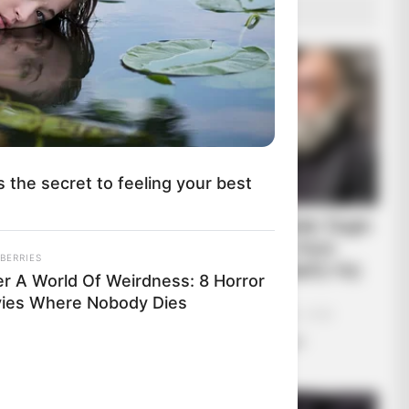
 Hot To Show
ΔΗΜΟΦΙΛΗ ΑΡΘΡΑ
s the secret to feeling your best
Συνέντευξη Alexander Dugin
σχολιάζοντας τον λόγο
BERRIES
Πούτιν: Είναι η έναρξη της
er A World Of Weirdness: 8 Horror
Νικηφόρας...
ies Where Nobody Dies
Κυριακή, 2 Οκτωβρίου 2022, 13:05
Συνέντευξη Alexander Dugin
σχολιάζοντας τον...
 Clinton Lives With His Partner