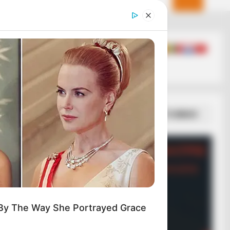
ANTHUB
ania Trump Moments We Can't
ieve Were Caught On Camera
ΣΠΑΜΕ ΤΟ ΜΑΤΡΙΞ – ΤΟ ΒΙΒΛΙΟ
 By The Way She Portrayed Grace