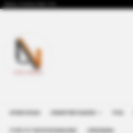
Πέμπτη, 16 Ιουλίου 2026, 19:51
STARS ARE MADE
News For Jenna Bush Hager, 43. 
To Be...!
ΑΡΧΙΚΗ ΣΕΛΙΔΑ
ΣΗΜΑΝΤΙΚΕΣ ΕΙΔΗΣΕΙΣ
ΥΓΕΙΑ
ΣΤΗΡΊΞΤΕ ΤΗΝ ΠΡΟΣΠΆΘΕΙΑ ΜΑΣ
ΕΠΙΚΟΙΝΩΝΙΑ