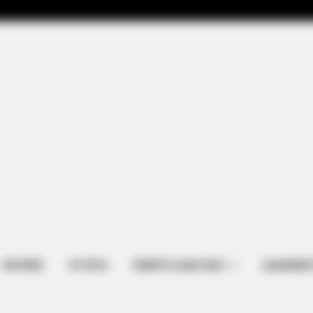
GAMES WAKA
She Has Been Confirmed
Tragedy Of Paul McCart
To Be...!
ΑΠΟΨΕΙΣ
ΙΣΤΟΡΙΑ
ΠΕΜΠΤΗ ΔΙΑΣΤΑΣΗ
ΔΙΑΦΗΜΙΣ
BUZZ DAY