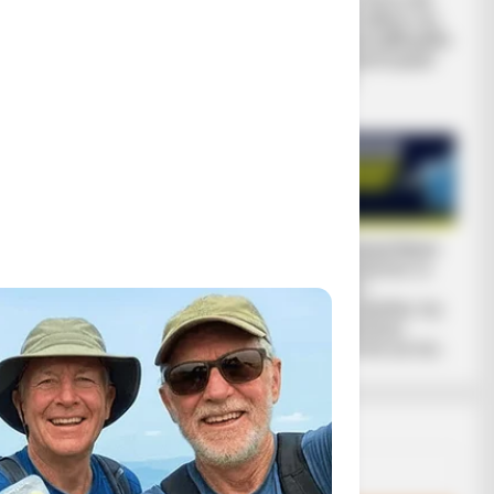
ΕΝΑΣ ΚΟΚΚΙΝΟΣ
Σι και Πούτιν θα
ς Σπαρτιάτες.
ΟΚΤΩΒΡΗΣ
συναντηθούν την
ΞΕΚΙΝΑ.. Επιτέλους
επόμενη εβδομάδα
τιατών
μπαίνουμε σε αυτό
για πρώτη φορά
 ικανότητες
το_ΓΕΓΟΝΟΣ της
μετά...
πολεμιστή.
ΘΥΕΛΛΑΣ
BRICS: Η Ρωσία Και
Το Judicial Watch
Η Ινδία Δεν
αποκαλύπτει το
Χρειάζονται Πια
σχέδιο
Δολάριο ΗΠΑ
προπαγάνδας της
κυβέρνησης
Μπάιντεν για την...
Email address:
υτής, η οποία
ρίτιδα της