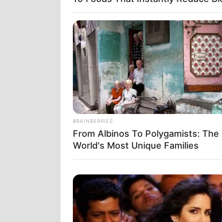
Υπό τον αένα
τελούσαν δια
στρατηγικές 
BRAINBERRIES
γεννιόταν ήτ
From Albinos To Polygamists: The
αρχαίου κόσμ
World's Most Unique Families
Η στρατιωτικ
κουλτούρα ότ
πειθαρχία κ
στρατιωτικού
ουσιαστικά δ