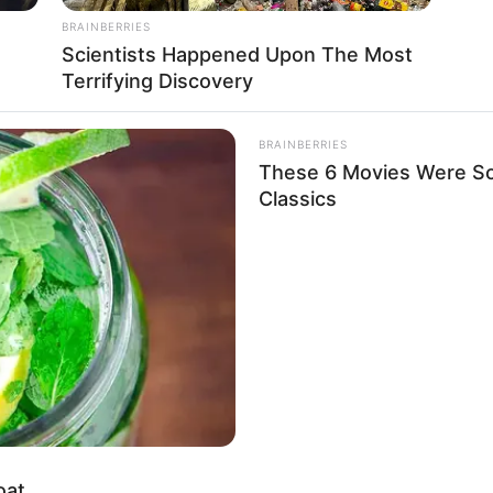
BRAINBERRIES
Scientists Happened Upon The Most
Terrifying Discovery
BRAINBERRIES
These 6 Movies Were So
Classics
κιρίτης Λόχος»: Οι ειδικές δυνάμεις της Σπάρτης που πήγαν να α
HABERION
INST
Θερμοπυλών. Σε σχέση με τα μέσα και την τεχνογνωσία της κάθε ε
 To
A Plane Took Off Wrong – See What
The
κη Φάλαγγα
ήταν πιθανότατα η αρτιότερη πολεμική μηχανή που έ
Happened
Fam
συγκρινόμενη πάντα με τον «ανταγωνισμό».
oat