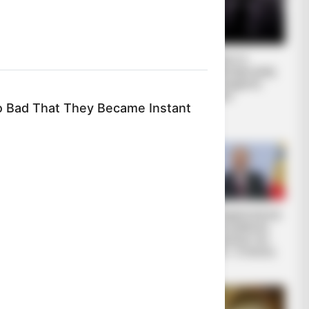
ΕΠΕΙΓΟΝ: Στην
Έρχεται το
απόφαση
μεγαλύτερο κραχ
ΑΠΑΓΟΡΕΥΣΗΣ
στη σύγχρονη
rapid test από τον
Ιστορία
 Bad That They Became Instant
Ε.Ο.Φ αναγράφεται
καθαρά ότι...
λλάξουν την
ANTHUB
ποχής,
se News Broadcasts Became
δρασε ποτέ
ous For All The Wrong Reasons
Διέρρευσε η
Μια σημαντική και
κρίσιμη συμφωνία
δίκαιη ανάλυση
ΕΕ – Pfizer
της ομιλίας του
Πούτιν.. Ο οποίος
δεν...