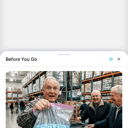
Lyn Wood: “Πρέπει να σας πω ότι αυτή είναι η δεύτερη
Before You Go
συγκομιδή. Ο Θεός Παντοδύναμος φέρνει τους
ανθρώπους σε αυτό. Αυτό ονομάζεται επίσης το Μεγάλο
Ξύπνημα, γιατί ετοιμάζεστε να μάθετε ότι ο Θεός είναι
πραγματικός. Αυτή είναι η δεύτερη συγκομιδή. Αλλά θα
ξυπνήσετε και προετοιμασμένοι για το γεγονός ότι όπως
ακριβώς ο αληθινός Θεός είναι αληθινός, ο διάβολος
είναι και αυτός αληθινός και τα παιδιά του διαβόλου θα
εκτίθενται.
Κάθε ψέμα θα αποκαλυφθεί. Σκοτώνουν τα παιδιά μας..