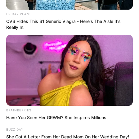
Κάνουν πράξεις κατά της ανθρωπότητας.
Η ποινή για μια
πράξη κατά της ανθρωπότητας είναι ο θάνατος
.
FRIDAY PLANS
CVS Hides This $1 Generic Viagra - Here's The Aisle It's
Για κάθε μικρό παιδί που υπέφερε από τη δυστυχία του
Really In.
απόψε. Ένα πολύ μικρό παιδί. Δεν ξέρει πώς να φτάσει
στο σπίτι. Σε ένα μικρό παιδί που κοιμάται το βράδυ
μετά από βασανιστήρια και κακομεταχείριση και θέλει
απλώς να δει την οικογένειά του σήμερα. Παλεύεις για
αυτά τα παιδιά.
BRAINBERRIES
Have You Seen Her GRWM? She Inspires Millions
BUZZ DAY
She Got A Letter From Her Dead Mom On Her Wedding Day!