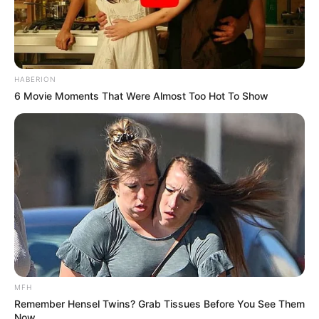
HABERION
6 Movie Moments That Were Almost Too Hot To Show
MFH
Remember Hensel Twins? Grab Tissues Before You See Them
Now