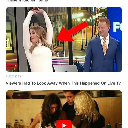
Επισκεφτείτε
το κανάλι μου στο youtube
αν
ψάχνετε πραγματικά να βρείτε την αλήθεια… Η
Ενημέρωση που δεν θα ακούσετε ποτέ από τα
κυρίαρχα ΜΜΕ… Υποστηρίξτε αυτόν τον αγώνα με
την εγγραφή, τα κόσμια σχόλια και τα λάικ σας…
FACEBOOK
ΑΡΈΣΕΙ
YOUTUBE
ΕΓΓΡΑΦΕΊΤΕ
BUZZ DAY
Viewers Had To Look Away When This Happened On Live Tv
EMAIL
ΑΚΟΛΟΥΘΉΣΤΕ