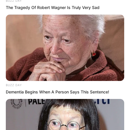
BUZZ DAY
ΕΜΠΕΙΡΟΓΝΩΜΩΝΩΝ.
The Tragedy Of Robert Wagner Is Truly Very Sad
ΜΙΑ ΑΝΑΣΚΟΠΗΣΗ ΤΩΝ ΔΕΔΟΜΕΝΩΝ ΠΟΥ ΕΧΟΥΜΕ
ΜΕΧΡΙ ΤΩΡΑ ΓΙΑ ΤΗΝ ΠΑΓΚΟΣΜΙΑ ΚΑΤΑΣΤΑΣΗ
BUZZ DAY
Dementia Begins When A Person Says This Sentence!