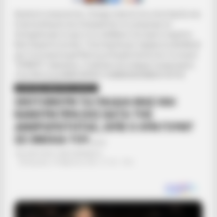
Αγαπητοί αναγνώστες. Ζητάμε ταπεινά την υποστήριξη σας.
Η γενναιοδωρία σας διασφαλίζει ότι μπορούμε να
διατηρήσουμε το φως στις αλήθειες που έχουν σημασία.
Βασιζόμαστε σε εσάς. Υποστήριξέ μας σήμερα και βοήθησέ
μας να συνεχίσουμε! Κάντε μια δωρεά πατώντας το κουμπί
“DONATE” παραπάνω.. Εναλλακτικά υπάρχει λογαριασμός
στην Εθνική με IBAN GR9501104880000048834149733
ΔΙΕΘΝΗ
ΣΗΜΑΝΤΙΚΕΣ ΕΙΔΗΣΕΙΣ
ΣΚΟΤΩΝΟΥΝ ΤΑ ΠΑΙΔΙΑ ΜΑΣ ΚΑΙ
ΚΑΝΟΥΝ ΠΡΑΞΕΙΣ ΚΑΤΑ ΤΗΣ
ΑΝΘΡΩΠΟΤΗΤΑΣ, ΕΙΠΕ Ο ΛΥΝ ΓΟΥΝΤ
ΣΕ ΟΜΙΛΙΑ ΤΟΥ…….
Από
ΝΙΚΟΛΑΟΣ ΑΝΑΞΙΜΑΝΔΡΟΣ
Κυριακή, 18 Απριλίου 2021, 21:23
0