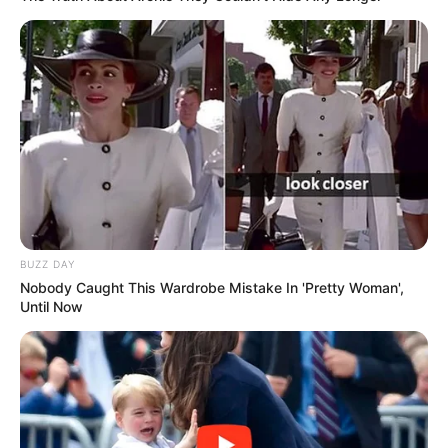
YOUTUBE
ΕΓΓΡΑΦΕΊΤΕ
EMAIL
ΑΚΟΛΟΥΘΉΣΤΕ
BUZZ DAY
Nobody Caught This Wardrobe Mistake In 'Pretty Woman',
Until Now