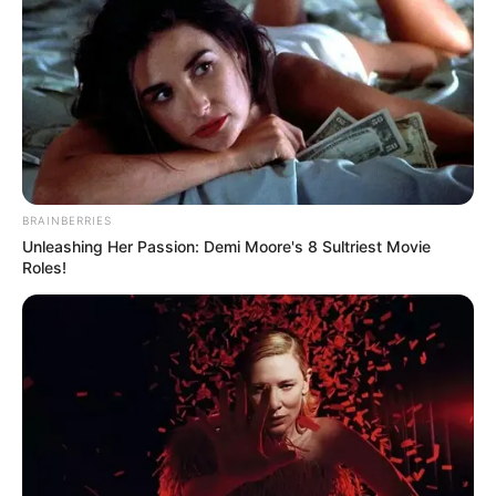
ΣΗΜΑΝΤΙΚΕΣ ΕΙΔΗΣΕΙΣ
Ο Πούτιν σιγουρεύει τη μεγάλη αλλαγή
που έρχεται!!!
Ο Πούτιν σιγουρεύει τη μεγάλη αλλαγή που έρχεται!!!
Απευθυνόμενος σε ξένους πρεσβευτές τόνισε και μάλιστα
BRAINBERRIES
με απόλυτο τρόπο ότι έρχεται ο πολυπολικός κόσμος… Και
Unleashing Her Passion: Demi Moore's 8 Sultriest Movie
επειδή...
Roles!