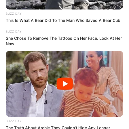
BUZZ DAY
ΔΙΕΘΝΗ
ΠΟΛΙΤΙΚΗ
ΣΗΜΑΝΤΙΚΕΣ ΕΙΔΗΣΕΙΣ
This Is What A Bear Did To The Man Who Saved A Bear Cub
Ο ΠΛΑΝΗΤΗΣ ΕΧΕΙ ΠΑΡΕΙ ΦΩΤΙΑ.
BUZZ DAY
Ο ΠΛΑΝΗΤΗΣ ΕΧΕΙ ΠΑΡΕΙ ΦΩΤΙΑ. ΟΛΑ ΔΙΑΛΥΟΝΤΑΙ ΚΑΙ
She Chose To Remove The Tattoos On Her Face. Look At Her
ΚΑΤΑΡΡΕΟΥΝ ΜΠΡΟΣΤΑ ΣΤΑ ΜΑΤΙΑ ΜΑΣ. Η ΜΕΜΒΡΑΝΗ
Now
ΕΧΕΙ ΑΡΧΙΣΕΙ ΚΑΙ ΡΑΓΙΖΕΙ. ΕΙΝΑΙ ΚΟΝΤΑ ΠΟΥ ΘΑ ΣΠΑΣΕΙ
ΑΥΤΗ...
Σελιδοποίηση
1
2
άρθρων
ΚΟΙΝΩΝΙΚΑ ΔΙΚΤΥΑ
FACEBOOK
ΑΡΈΣΕΙ
BUZZ DAY
The Truth About Archie They Couldn't Hide Any Longer