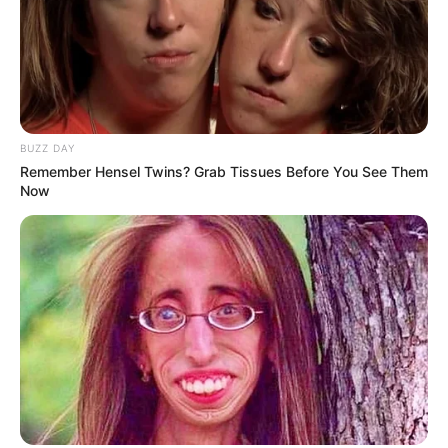
ΌΤΙ Η ΔΟΚΙΜΉ PCR “COVID” ΑΝΑΠΤΎΧΘΗΚΕ ΧΩΡΊΣ
ΜΕΜΟΝΩΜΈΝΑ ΔΕΊΓΜΑΤΑ ΓΙΑ ΤΗ ΒΑΘΜΟΝΌΜΗΣΗ
ΔΟΚΙΜΏΝ, ΠΑΡΑΔΕΧΌΜΕΝΟΣ ΟΥΣΙΑΣΤΙΚΆ ΌΤΙ ΔΟΚΙΜΆΖΕΙ
ΚΆΤΙ...
BUZZ DAY
Remember Hensel Twins? Grab Tissues Before You See Them
Now
ΣΗΜΑΝΤΙΚΕΣ ΕΙΔΗΣΕΙΣ
Ο ΟΚΤΩΒΡΗΣ ΜΠΗΚΕ ΚΑΙ ΘΑ ΕΙΝΑΙ