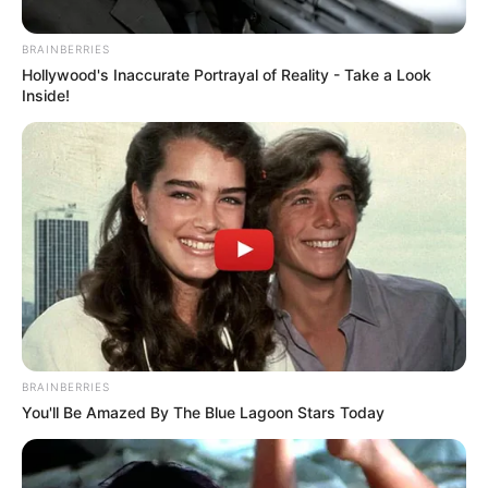
ΣΗΜΑΝΤΙΚΕΣ ΕΙΔΗΣΕΙΣ
BRAINBERRIES
ΣΗΜΑΝΤΙΚΕΣ ΕΙΔΗΣΕΙΣ ΓΙΑ ΣΗΜΕΡΑ
Hollywood's Inaccurate Portrayal of Reality - Take a Look
Inside!
6/12/23
ΣΗΜΑΝΤΙΚΕΣ ΕΙΔΗΣΕΙΣ ΓΙΑ ΣΗΜΕΡΑ 6/12/23… Τελευταίες
ειδήσεις από όλα τα μέτωπα με τις κατάλληλες αναφορές
και κάποιες φορές αναλύσεις για να μπορέσετε να
κατανοήσετε το...
BRAINBERRIES
You'll Be Amazed By The Blue Lagoon Stars Today