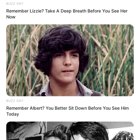
BUZZ DAY
ΚΑΥΤΟΣ. ΘΑ ΕΙΝΑΙ ΚΟΚΚΙΝΟΣ.
Remember Lizzie? Take A Deep Breath Before You See Her
Now
Ο ΟΚΤΩΒΡΗΣ ΜΠΗΚΕ ΚΑΙ ΘΑ ΕΙΝΑΙ ΚΑΥΤΟΣ. ΘΑ ΕΙΝΑΙ
ΚΟΚΚΙΝΟΣ. ΚΑΙ ΚΑΠΟΙΟΙ ΑΥΤΗΝ ΤΗΝ ΣΤΙΓΜΗ ΤΡΕΜΟΥΝ. ΕΙΝΑΙ
ΠΑΡΑ ΠΟΛΛΑ ΤΑ ΓΕΓΟΝΟΤΑ ΠΛΕΟΝ ΠΟΥ ΓΙΝΟΝΤΑΙ
ΚΑΘΗΜΕΡΙΝΑ...
BUZZ DAY
Remember Albert? You Better Sit Down Before You See Him
Today