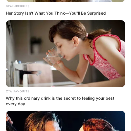
BRAINBERRIES
Her Story Isn't What You Think—You''ll Be Surprised
ΔΙΕΘΝΗ
Ο πόλεμος στην Ευρώπη πρόκειται να
πάει στο επόμενο επίπεδο.
Ο πόλεμος στην Ευρώπη πρόκειται να πάει στο επόμενο
επίπεδο. Και όποιος πιστεύει ότι τα έχουμε δει όλα, οφείλω
CTA FAVORITE
να ενημερώσω ότι δεν είδαμε τίποτα...
Why this ordinary drink is the secret to feeling your best
every day