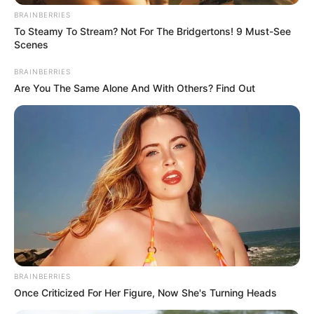
Κυβέρνηση των «ψεκασμένων» με ψέματα
και γελοιότητες!
BRAINBERRIES
To Steamy To Stream? Not For The Bridgertons! 9 Must-See
Τρίτη, 6 Σεπτεμβρίου 2022, 0:29
Scenes
Κυβέρνηση των «ψεκασμένων» με ψέματα...
BRAINBERRIES
Are You The Same Alone And With Others? Find Out
Βρέθηκε υδάτινος
Πως οι αξιωματούχοι της
εξωπλανήτης – Είναι
δημόσιας υγείας κατάντησαν
καλυμμένος από έναν βαθύ
«διεστραμμένοι» και «ηθικά
ωκεανό
κατακριτέοι»
BRAINBERRIES
Once Criticized For Her Figure, Now She's Turning Heads