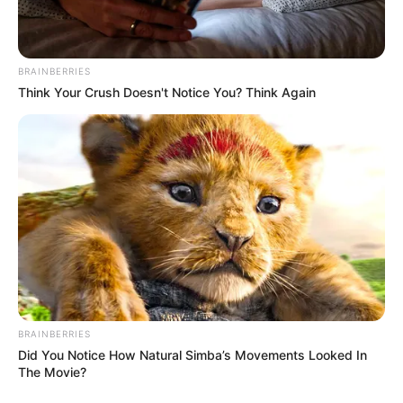
BRAINBERRIES
Think Your Crush Doesn't Notice You? Think Again
ΣΗΜΑΝΤΙΚΕΣ ΕΙΔΗΣΕΙΣ
Η ΕΛΛΑΔΑ ΚΑΙ Ο ΚΟΣΜΟΣ ΣΗΜΕΡΑ, ΣΕ
ΤΙΤΛΟΥΣ
Η ΕΛΛΑΔΑ ΚΑΙ Ο ΚΟΣΜΟΣ ΣΗΜΕΡΑ, ΣΕ ΤΙΤΛΟΥΣ.. ΠΑΜΕ ΝΑ
ΔΟΥΜΕ ΕΠΙΓΡΑΜΜΑΤΙΚΑ ΤΟΥΣ ΤΙΤΛΟΥΣ ΑΠΟ ΣΗΜΑΝΤΙΚΑ
ΓΕΓΟΝΟΤΑ ΚΑΙ ΕΙΔΗΣΕΙΣ ΤΩΝ ΗΜΕΡΩΝ ΜΑΣ… – Η
Washington...
BRAINBERRIES
Did You Notice How Natural Simba’s Movements Looked In
The Movie?