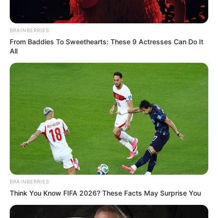
BRAINBERRIES
From Baddies To Sweethearts: These 9 Actresses Can Do It
All
ΣΗΜΑΝΤΙΚΕΣ ΕΙΔΗΣΕΙΣ
Σημαντικές ειδήσεις σήμερα 28/11/23
Σημαντικές ειδήσεις σήμερα 28/11/23.. Ειδήσεις που δεν θα
ακούσετε ούτε θα δείτε σε κανένα συστημικό μέσο μαζικής
ενημέρωσης, είτε η τηλεόραση είναι αυτό, είτε το...
BRAINBERRIES
Think You Know FIFA 2026? These Facts May Surprise You