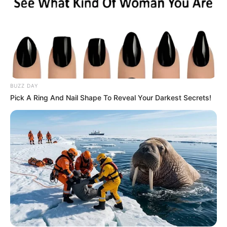
BUZZ DAY
Pick A Ring And Nail Shape To Reveal Your Darkest Secrets!
ΔΙΕΘΝΗ
ΣΗΜΑΝΤΙΚΕΣ ΕΙΔΗΣΕΙΣ
Ειδικές επιχειρήσεις πραγματοποιούνται
από το Σώμα Πεζοναυτών και μπορώ να
σας διαβεβαιώσω πως οι “βασικοί
παίκτες” που είναι κακοί και
μοχθηροί , έχουν ήδη τεθεί υπό κράτηση.