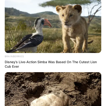
Το χρονικό της συγκάλυψης
Η Ρωσία κινητοποίησε το
του κατασκευασμένου σε
πυρηνικό υποβρύχιο «K-329
εργαστήριο ιού COVID-19
Belgorod» για να δοκιμάσει
την...
BRAINBERRIES
Disney’s Live-Action Simba Was Based On The Cutest Lion
Cub Ever
ΕΠΙΚΟΙΝΩΝΙΑ ΑΝΩΘΕΝ. ΠΩΣ ΓΙΝΕΤΑΙ.
ΟΔΗΓΙΕΣ ΓΙΑ ΑΡΧΑΡΙΟΥΣ ΑΛΛΑ ΚΑΙ
ΣΥΜΒΟΥΛΕΣ ΓΙΑ ΠΡΟΧΩΡΗΜΕΝΟΥΣ.
Παρασκευή, 20 Μαΐου 2022, 19:05