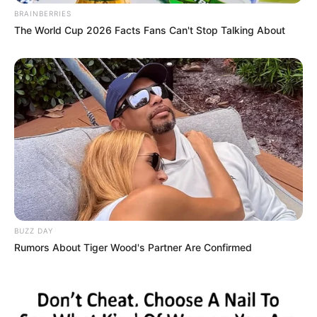
BRAINBERRIES
The World Cup 2026 Facts Fans Can't Stop Talking About
ΑΠΟΨΕΙΣ
ΡΟΗ ΤΩΝ ΑΡΘΡΩΝ
ΣΗΜΑΝΤΙΚΕΣ ΕΙΔΗΣΕΙΣ
Ειδήσεις που έρχονται τεχνηέντως μέσα
από το Μάτριξ, βοηθώντας μας να
BUZZ DAY
βγούμε έξω από αυτό!!!!
Rumors About Tiger Wood's Partner Are Confirmed
Ειδήσεις που έρχονται τεχνηέντως μέσα από το Μάτριξ,
βοηθώντας μας να βγούμε έξω από αυτό!!!! Ακόμα και οι
Φωτεινοί, όλες τις ειδήσεις και την πληροφορία...