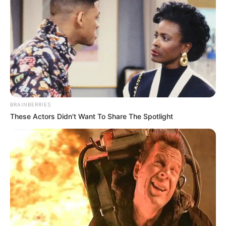
ΣΠΑΜΕ ΤΟ ΜΑΤΡΙΞ – ΤΟ ΒΙΒΛΙΟ
BRAINBERRIES
These Actors Didn't Want To Share The Spotlight