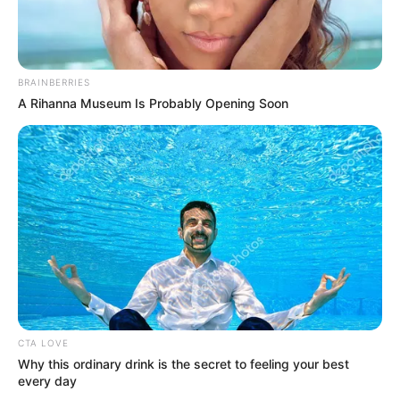
ότι η ίδια η εκκλησία είναι με
ΑΝΑΔΑΣΩΣΗΣ. ΠΟΣΑ
τον...
ΜΥΣΤΙΚΑ ΤΟΥ ΔΑΣΟΥΣ ΜΑΣ
ΚΡΥΒΟΥΝ ΓΙΑ...
BRAINBERRIES
A Rihanna Museum Is Probably Opening Soon
ΧΤΥΠΟΥΝ ΤΑ ΤΥΜΠΑΝΑ ΤΟΥ
Το τέρας που ζει στις
ΠΟΛΕΜΟΥ. ΤΟ ΛΥΚΑΥΓΕΣ
υπόγειες στοές του Αγίου
ΕΙΝΑΙ ΕΔΩ. ΟΛΑ ΤΑ ΠΟΥΛΙΑ...
Όρους..
CTA LOVE
Why this ordinary drink is the secret to feeling your best
every day