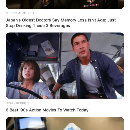
ΔΙΕΘΝΗ
ΣΗΜΑΝΤΙΚΕΣ ΕΙΔΗΣΕΙΣ
NEUROMIND PRO
Άρχισε… ο Trump ανοίγει τον φάκελο
Japan's Oldest Doctors Say Memory Loss Isn't Age: Just
Stop Drinking These 3 Beverages
George Soros
Άρχισε… ο Trump ανοίγει τον φάκελο George Soros – Τα
«τέρατα» του μαύρου χρήματος, σκάει το σκάνδαλο των δύο
αιώνων… H κυβέρνηση Trump προετοιμάζεται να...
BRAINBERRIES
6 Best '90s Action Movies To Watch Today