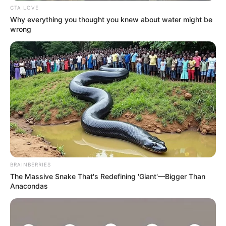
CTA LOVE
Why everything you thought you knew about water might be
wrong
Όλα τα κείμενα και οι εικόνες είναι πνευματική ιδιοκτησία του
ΝΙΚΟΛΑΟΣ ΑΝΑΞΙΜΑΝΔΡΟΣ. Aπαγορεύεται η αναπαραγωγή, η
αναδημοσίευση και η τροποποίησή τους χωρίς προηγούμενη
γραπτή άδεια του δημιουργού τους. Με επιφύλαξη κάθε νόμιμου
δικαιώματος. Διαβάστε την
Πολιτική Απορρήτου
του website πριν
να το χρησιμοποιήσετε, καθώς χρησιμοποιώντας το την
αποδέχεστε. Ο ιστότοπος διατηρεί το δικαίωμα να τροποποιήσει
τους όρους χρήσης.
BRAINBERRIES
The Massive Snake That's Redefining 'Giant'—Bigger Than
Επικοινωνήστε μαζί μας:
nikolaosgeor@gmail.com
Anacondas