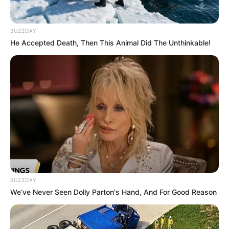
BUZZDAY
He Accepted Death, Then This Animal Did The Unthinkable!
ΑΠΟΨΕΙΣ
ΡΟΗ ΤΩΝ ΑΡΘΡΩΝ
ΑΛΛΑΓΗ ΔΙΑΘΕΣΗΣ ΚΑΙ ΞΕΚΙΝΗΜΑ ΓΙΑ
ΠΡΟΒΛΗΜΑΤΙΣΜΟΥΣ ΟΥΣΙΑΣ ΓΙΑ ΤΟ
ΜΕΛΛΟΝ ΜΑΣ!
ΑΛΛΑΓΗ ΔΙΑΘΕΣΗΣ ΚΑΙ ΞΕΚΙΝΗΜΑ ΓΙΑ ΠΡΟΒΛΗΜΑΤΙΣΜΟΥΣ
ΟΥΣΙΑΣ ΓΙΑ ΤΟ ΜΕΛΛΟΝ ΜΑΣ!!!!!! ΤΟΠΙΚΗ ΑΥΤΟΔΙΟΙΚΗΣΗ και
«πραγματικότητα»… Σήμερα όπως όλοι γνωρίζουμε και
κανείς δεν τολμάει να το...
BUZZDAY
We’ve Never Seen Dolly Parton's Hand, And For Good Reason