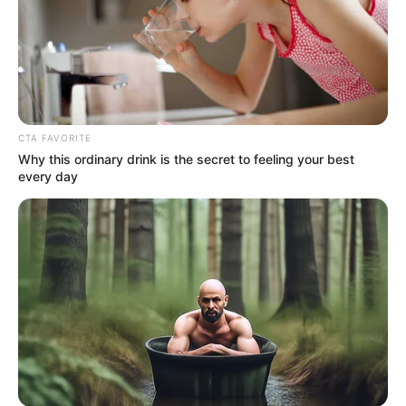
Οι ουκρανικές αντεπιθέσεις
ΛΙΓΑ ΛΟΓΙΑ ΓΙΑ ΜΕΝΑ
και η ρωσική στρατηγική
CTA FAVORITE
που θυμίζει το Κουρσκ- Μια...
Why this ordinary drink is the secret to feeling your best
every day
Email address: