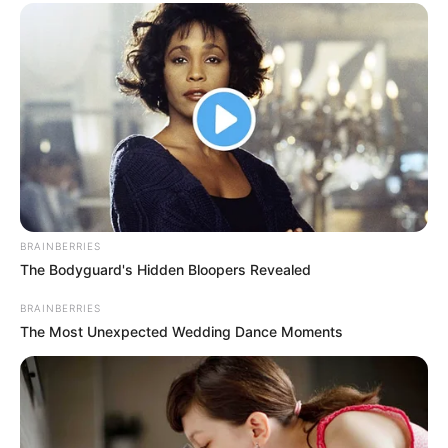
Ο πόλεμος στην Ουκρανία περνάει στην
πολύ σημαντική αλλά και επικίνδυνη
δεύτερη...
Πέμπτη, 29 Σεπτεμβρίου 2022, 11:05
Ο πόλεμος στην Ουκρανία περνάει...
BRAINBERRIES
The Bodyguard's Hidden Bloopers Revealed
BRAINBERRIES
The Most Unexpected Wedding Dance Moments
“Αντιεμβολιαστής,
Πίσω στον Μεσαίωνα: Η ΕΕ
ρωσόφιλος, ψεκασμένος”: το
χωρίς φθηνό ηλεκτρικό
τρίπτυχο του σύγχρονου
ρεύμα, διολισθαίνει στη
πολιτικού επαναστάτη.
φτώχεια...