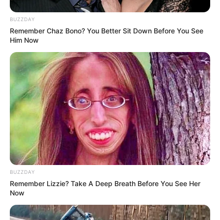
BUZZDAY
Remember Chaz Bono? You Better Sit Down Before You See
Him Now
ΑΠΟΨΕΙΣ
Στημένο το επεισόδιο του
Πρωθυπουργού με την Ολλανδή
«δημοσιογράφο»
BUZZDAY
Στημένο το επεισόδιο του Πρωθυπουργού με την Ολλανδή
Remember Lizzie? Take A Deep Breath Before You See Her
Now
«δημοσιογράφο». Απ’ την αρχή «βρωμούσε» η υπόθεση. Είχε
αυτό το «κάτι» που μου έλεγε ότι «κάτι δεν...