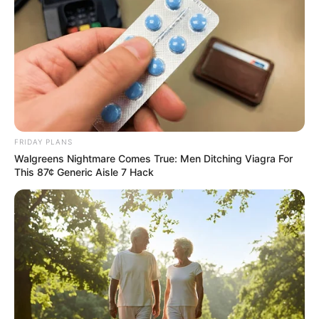
ΑΠΟΨΕΙΣ
ΣΗΜΑΝΤΙΚΕΣ ΕΙΔΗΣΕΙΣ
ΤΑ ΜΑΖΕΥΕΙ ΚΑΙ ΦΕΥΓΕΙ ΑΠΟ ΤΗΝ
ΕΥΡΩΠΗ Ο ΣΟΡΟΣ
ΤΑ ΜΑΖΕΥΕΙ ΚΑΙ ΦΕΥΓΕΙ ΑΠΟ ΤΗΝ ΕΥΡΩΠΗ Ο ΣΟΡΟΣ.. Ο
φιλελεύθερος χρηματοδότης θα στρέψει την προσοχή του
σε «άλλα μέρη του κόσμου», σύμφωνα με ένα...
FRIDAY PLANS
Walgreens Nightmare Comes True: Men Ditching Viagra For
This 87¢ Generic Aisle 7 Hack