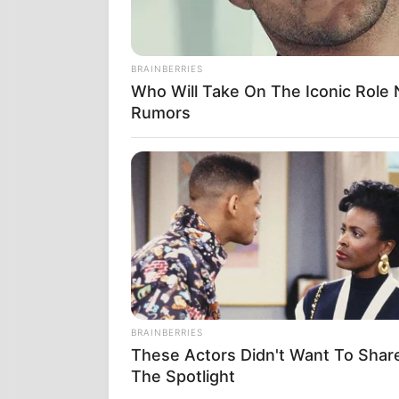
BRAINBERRIES
Who Will Take On The Iconic Role
Rumors
BRAINBERRIES
These Actors Didn't Want To Shar
The Spotlight