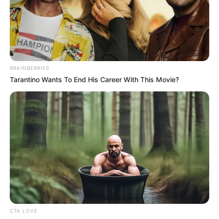
του Καποδίστρια – Ποιοι
ήταν οι πραγματικοί...
BRAINBERRIES
Tarantino Wants To End His Career With This Movie?
Υγειονομικοί: Επιστολή-κόλαφος στην
επέτειο των αναστολών..
Παρασκευή, 2 Σεπτεμβρίου 2022, 15:39
Υγειονομικοί: Επιστολή-κόλαφος στην επέτειο των...
CTA LOVE