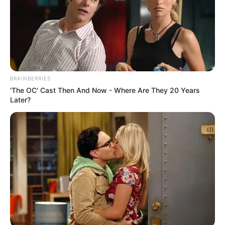
Email address:
BRAINBERRIES
'The OC' Cast Then And Now - Where Are They 20 Years
Later?
Όλα τα κείμενα και οι εικόνες είναι πνευματική ιδιοκτησία του
ΝΙΚΟΛΑΟΣ ΑΝΑΞΙΜΑΝΔΡΟΣ. Aπαγορεύεται η αναπαραγωγή, η
αναδημοσίευση και η τροποποίησή τους χωρίς προηγούμενη