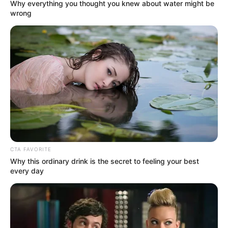
Why everything you thought you knew about water might be
wrong
REINER FUELLMICH ΓΙΑ ΤΗΝ
Η Εκδικητική μανία της
ΝΥΡΕΜΒΕΡΓΗ 2: «ΣΕ 2 ΕΩΣ 3
κυβέρνησης Μητσοτάκη
ΕΒΔΟΜΑΔΕΣ, ΘΑ...
εναντίον αυτού που έβγαλε
την αλήθεια...
CTA FAVORITE
Why this ordinary drink is the secret to feeling your best
ΗΠΑ: Ο Αμερικανικός
Ο Τραμπ αποκαλύπτει τον
every day
Ερυθρός Σταυρός πιάστηκε
μεγαλύτερο φόβο του,
να αναμειγνύει αίμα
προειδοποιεί «Βρισκόμαστε
εμβολιασμένων με αίμα...
στην πιο επικίνδυνη...