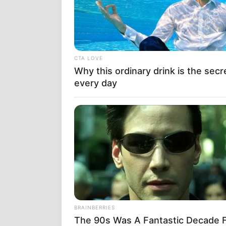
CTA LOVE
Why this ordinary drink is the secr
every day
BRAINBERRIES
The 90s Was A Fantastic Decade 