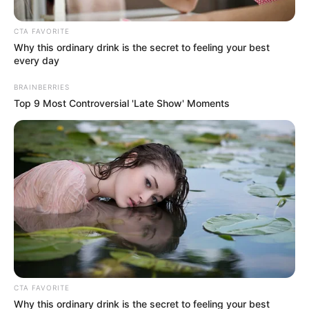
ΑΠΟΨΕΙΣ
ΙΣΤΟΡΙΑ
CTA FAVORITE
Οταν οι Γραικυλοι Ραγιαδες προσκυνουν
Why this ordinary drink is the secret to feeling your best
every day
τον Αφεντη τους…
BRAINBERRIES
Οταν οι Γραικυλοι Ραγιαδες προσκυνουν τον Αφεντη τους…
Top 9 Most Controversial 'Late Show' Moments
Ο Ραγιάς (Ragia) δεν έχει εθνική ταυτότητα. Ο Ραγιάς είναι
σκλάβος. Έχει γεννηθεί για να είναι το...
CTA FAVORITE
Why this ordinary drink is the secret to feeling your best