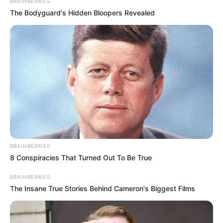
BRAINBERRIES
The Bodyguard's Hidden Bloopers Revealed
ΔΗΜΟΦΙΛΗ ΑΡΘΡΑ
BRAINBERRIES
8 Conspiracies That Turned Out To Be True
BRAINBERRIES
The Insane True Stories Behind Cameron's Biggest Films
Μια σημαντική και δίκαιη ανάλυση της
ομιλίας του Πούτιν.. Ο οποίος δεν...