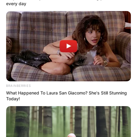
every day
ΑΠΟΨΕΙΣ
ΙΣΤΟΡΙΑ
Πολυτεχνείο 1973 – Η ανάδυση του
Ψευτορωμαιϊκου κάτω από τη σκιά
της ΝΤΠ
Πολυτεχνείο 1973 – Η ανάδυση του Ψευτορωμαιϊκου κάτω
από τη σκιά της ΝΤΠ.. Δεν υπήρξε ποτέ στην ιστορία της
πατρίδας μας, μεγαλύτερη απάτη από την περίφημη...
BRAINBERRIES
What Happened To Laura San Giacomo? She's Still Stunning
Today!