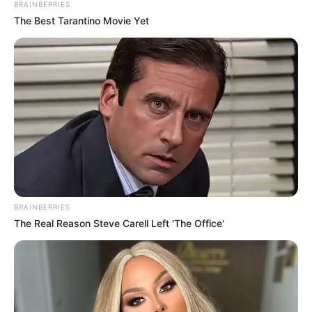
BRAINBERRIES
ΛΕΞΕΙΣ, ΛΕΣ ΚΑΙ...
The Best Tarantino Movie Yet
ΑΠΟΨΕΙΣ
ΕΔΩ ΠΟΛΥΤΕΧΝΕΙΟ ΣΑΝ ΕΝΑ ΟΝΕΙΡΟ
ΕΔΩ ΠΟΛΥΤΕΧΝΕΙΟ ΣΑΝ ΕΝΑ ΟΝΕΙΡΟ….ΕΝΑ ΟΝΕΙΡΟ ΠΟΥ ΕΙΔΑ
ΕΧΘΕΣ…… ΕΙΔΑ ΛΕΕΙ ΟΤΙ ΖΟΥΣΑ ΣΕ ΜΙΑ ΑΛΛΗ ΕΠΟΧΗ ΚΑΙ
ΚΑΤΩ ΑΠΟ ΣΥΓΚΕΚΡΙΜΕΝΕΣ ΣΥΝΘΗΚΕΣ , ΑΛΛΑ ΚΑΙ...
BRAINBERRIES
ΚΟΙΝΩΝΙΚΑ ΔΙΚΤΥΑ
The Real Reason Steve Carell Left 'The Office'
FACEBOOK
ΑΡΈΣΕΙ
YOUTUBE
ΕΓΓΡΑΦΕΊΤΕ