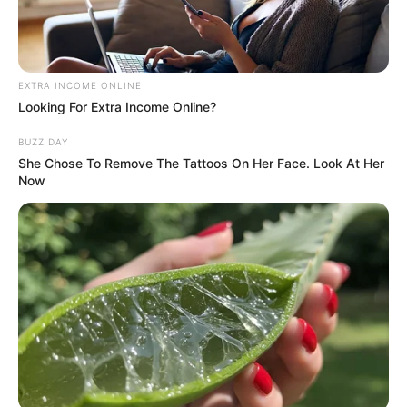
Email address:
EXTRA INCOME ONLINE
Looking For Extra Income Online?
BUZZ DAY
She Chose To Remove The Tattoos On Her Face. Look At Her
Now
Όλα τα κείμενα και οι εικόνες είναι πνευματική ιδιοκτησία του
ΝΙΚΟΛΑΟΣ ΑΝΑΞΙΜΑΝΔΡΟΣ. Aπαγορεύεται η αναπαραγωγή, η
αναδημοσίευση και η τροποποίησή τους χωρίς προηγούμενη