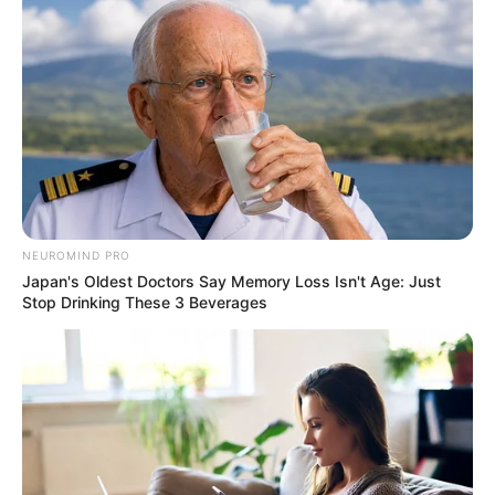
ΚΑΝΕΝΑΣ ΑΠΟ ΑΥΤΟΥΣ ΠΟΥ
ΥΒΡΙΣ ΑΤΙΣ ΝΕΜΕΣΙΣ ΤΙΣΙΣ. Η
ΕΤΡΕΞΑΝ ΤΗΝ ΑΤΖΕΝΤΑ ΤΟΥ
ΕΛΛΗΝΙΚΗ ΗΘΙΚΗ.
ΚΟΡΟΝΑ ΔΕΝ ΜΠΟΡΕΙ ΝΑ...
NEUROMIND PRO
Japan's Oldest Doctors Say Memory Loss Isn't Age: Just
Stop Drinking These 3 Beverages
Εφημερίδες και ΜΜΕ που
Ο γιος μου Hunter !! Ξεκινάει
χρηματοδοτούνται από τον
τον Σεπτέμβρη η προβολή
George Soros
της ταινίας...