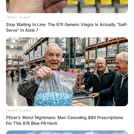
εβδομάδα για πρώτη φορά
ΗΠΑ
μετά...
FRIDAY PLANS
Stop Waiting In Line: The 87¢ Generic Viagra Is Actually "Self-
Serve" In Aisle 7
Το Judicial Watch αποκαλύπτει το σχέδιο
προπαγάνδας της κυβέρνησης Μπάιντεν
FRIDAY PLANS
για την...
Pfizer's Worst Nightmare: Men Canceling $80 Prescriptions
Τετάρτη, 5 Οκτωβρίου 2022, 19:36
For This 87¢ Blue Pill Hack
Το Judicial Watch αποκαλύπτει το...