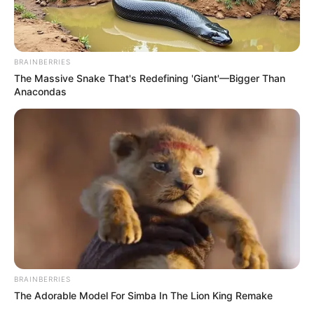
ΤΟ ΑΦΓΑΝΙΣΤΑΝ ΔΕΝ ΚΑΤΑΚΤΗΘΗΚΕ
ΑΠΟ ΤΟΥΣ ΤΑΛΙΜΠΑΝ. ΤΟ ΑΦΓΑΝΙΣΤΑΝ
ΕΛΕΥΘΕΡΩΘΗΚΕ.
BRAINBERRIES
ΤΟ ΑΦΓΑΝΙΣΤΑΝ ΔΕΝ ΚΑΤΑΚΤΗΘΗΚΕ ΑΠΟ ΤΟΥΣ ΤΑΛΙΜΠΑΝ.
The Massive Snake That's Redefining 'Giant'—Bigger Than
ΚΑΤΙ ΑΛΛΟ ΣΥΝΕΒΗ. ΚΑΤΙ ΠΟΥ ΛΙΓΟΙ ΜΠΟΡΟΥΝ ΝΑ
Anacondas
ΑΝΤΙΛΗΦΘΟΥΝ. ΙΣΩΣ ΠΑΝΩ ΑΠΟ ΤΟ 70% ΤΩΝ ΑΝΘΡΩΠΩΝ
ΠΟΥ ΕΙΔΑΝ...
BRAINBERRIES
The Adorable Model For Simba In The Lion King Remake