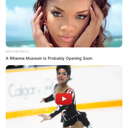
ΑΠΟΨΕΙΣ
ΔΙΕΘΝΗ
ΡΟΗ ΤΩΝ ΑΡΘΡΩΝ
Σκεφτείτε λογικά. Σκεφτείτε την
απόσπαση της προσοχής σε αυτήν την
ταινία που παρακολουθούμε
BRAINBERRIES
Σκεφτείτε λογικά. Σκεφτείτε την απόσπαση της προσοχής.
A Rihanna Museum Is Probably Opening Soon
Σκεφτείτε τους πατριώτες στα υψηλότερα επίπεδα που θα
πρέπει να κάνουν πολλές προσωπικές θυσίες για αυτήν την
αποστολή....