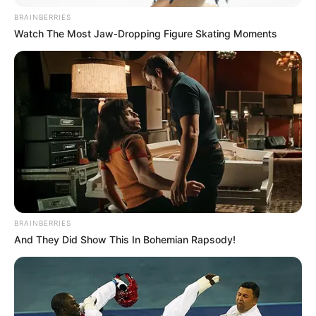
BRAINBERRIES
Watch The Most Jaw‑Dropping Figure Skating Moments
ΑΠΟΨΕΙΣ
ΡΟΗ ΤΩΝ ΑΡΘΡΩΝ
ΜΠΕΕΕΕΕ!!!! ΜΗΠΩΣ ΠΑΡΑΜΕΝΟΥΜΕ
ΗΛΙΘΙΟΙ;;;
ΜΠΕΕΕΕΕ!!!! ΜΗΠΩΣ ΠΑΡΑΜΕΝΟΥΜΕ ΗΛΙΘΙΟΙ;;; ΑΚΟΛΟΥΘΕΙ
ΕΝΑ ΚΕΙΜΕΝΟ ΠΟΥ ΜΑΣ ΗΡΘΕ ΜΕΣΩ ΜΕΙΛ ΚΑΙ ΜΠΟΡΩ ΝΑ ΠΩ
ΟΤΙ Η ΓΡΑΦΩΝ ΕΧΕΙ ΠΙΑΣΕΙ ΚΕΝΤΡΟ ΣΤΟΝ ΣΤΟΧΟ. ΚΑΙ...
BRAINBERRIES
And They Did Show This In Bohemian Rapsody!