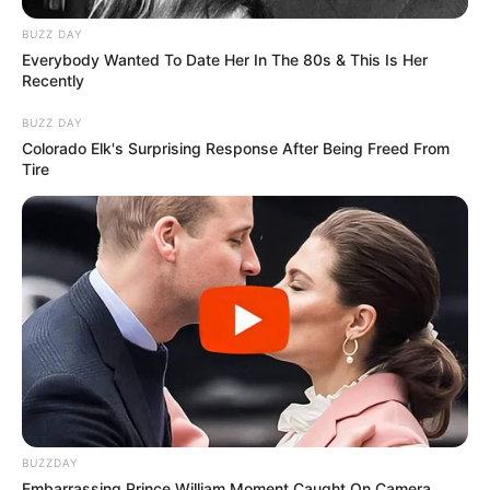
Συμβούλιο: Αντιδρά για την
ΩΡΑ ΤΩΝ ΓΗΙΝΩΝ
προαγωγή της Παγουτέλη
ΑΠΟΚΑΛΥΨΕΩΝ ΛΕΠΤΟ ΠΡΟΣ
BUZZ DAY
στην αντιπροεδρία του...
ΛΕΠΤΟ. Ο...
Everybody Wanted To Date Her In The 80s & This Is Her
Recently
BUZZ DAY
Colorado Elk's Surprising Response After Being Freed From
Tire
Συνέντευξη Alexander Dugin
ΕΠΕΙΓΟΝ: Στην απόφαση
σχολιάζοντας τον λόγο
ΑΠΑΓΟΡΕΥΣΗΣ rapid test από
Πούτιν: Είναι η έναρξη της
τον Ε.Ο.Φ αναγράφεται
Νικηφόρας...
καθαρά ότι...
Email address:
BUZZDAY
Embarrassing Prince William Moment Caught On Camera