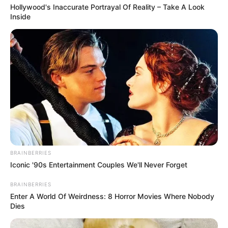
Hollywood's Inaccurate Portrayal Of Reality – Take A Look
Inside
ΑΠΟΨΕΙΣ
ΠΑΙΔΕΙΑ
ΡΟΗ ΤΩΝ ΑΡΘΡΩΝ
Δεν γίνεται να αποτύχουμε!!!! Απλά δεν
γίνεται!!!!
BRAINBERRIES
Iconic '90s Entertainment Couples We'll Never Forget
Δεν γίνεται να αποτύχουμε!!!! Απλά δεν γίνεται!!!! Το κείμενο
αυτό μου ήρθε μέσω μέιλ και το έχει γράψει μια μαθήτρια
BRAINBERRIES
λυκείου. Ειλικρινά μόλις το διάβασα...
Enter A World Of Weirdness: 8 Horror Movies Where Nobody
Dies