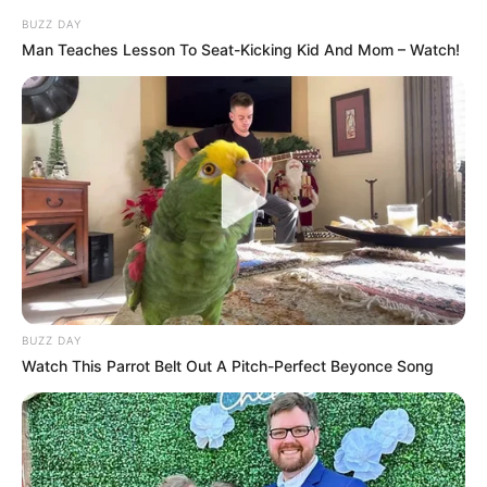
BUZZ DAY
Man Teaches Lesson To Seat-Kicking Kid And Mom – Watch!
BUZZ DAY
Watch This Parrot Belt Out A Pitch-Perfect Beyonce Song