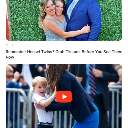
ΣΠΑΜΕ ΤΟ ΜΑΤΡΙΞ – ΤΟ ΒΙΒΛΙΟ
MFH
Remember Hensel Twins? Grab Tissues Before You See Them
Now