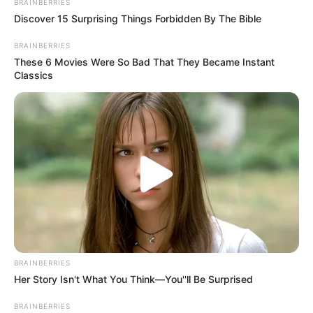
BRAINBERRIES
Discover 15 Surprising Things Forbidden By The Bible
BRAINBERRIES
These 6 Movies Were So Bad That They Became Instant
Classics
ΑΠΟΨΕΙΣ
ΡΟΗ ΤΩΝ ΑΡΘΡΩΝ
ΥΓΕΙΑ
ΕΜΒΟΛΙΑΖΟΜΑΣΤΕ Η ΟΧΙ; ΠΩΣ ΠΡΕΠΕΙ
ΝΑ ΣΚΕΦΤΟΥΜΕ ΠΡΙΝ ΑΠΟΦΑΣΙΣΟΥΜΕ.
ΠΟΙΟΥΣ ΕΠΙΣΤΗΜΟΝΕΣ ΚΑΙ ΓΙΑΤΙ ΘΑ
ΠΡΕΠΕΙ ΝΑ ΕΜΠΙΣΤΕΥΤΟΥΜΕ.
ΕΜΒΟΛΙΑΖΟΜΑΣΤΕ Η ΟΧΙ; ΠΩΣ ΠΡΕΠΕΙ ΝΑ ΣΚΕΦΤΟΥΜΕ ΠΡΙΝ
ΑΠΟΦΑΣΙΣΟΥΜΕ. ΠΟΙΟΥΣ ΕΠΙΣΤΗΜΟΝΕΣ ΚΑΙ ΓΙΑΤΙ ΘΑ
ΠΡΕΠΕΙ ΝΑ ΕΜΠΙΣΤΕΥΤΟΥΜΕ. ΥΠΑΡΧΟΥΝ ΟΙ ΓΙΑΤΡΟΙ ΠΟΥ
ΕΙΝΑΙ ΥΠΕΡ ΤΩΝ ΕΜΒΟΛΙΩΝ...
BRAINBERRIES
Her Story Isn't What You Think—You''ll Be Surprised
BRAINBERRIES