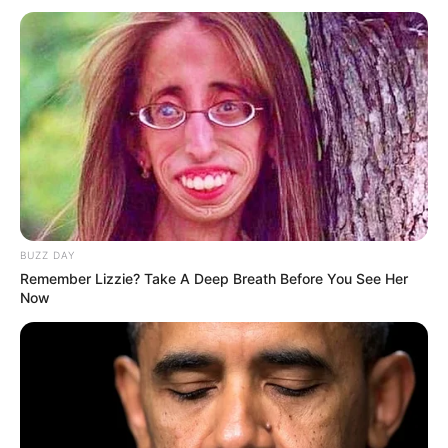
ΑΠΟΨΕΙΣ
ΥΓΕΙΑ
Η ΔΥΝΑΜΗ ΤΗΣ ΣΚΕΨΗΣ. ΑΥΤΑ ΔΕΝ ΘΑ
ΣΤΑ ΠΟΥΝΕ ΠΟΤΕ ΟΙ ΓΙΑΤΡΟΙ.
Η ΔΥΝΑΜΗ ΤΗΣ ΣΚΕΨΗΣ. ΠΑΜΕ ΝΑ ΔΟΥΜΕ ΤΙ ΜΑΣ ΛΕΕΙ Ο
ΒΙΟΛΟΓΟΣ DR. BRUCE LIPTON: “ΘΑ ΣΑΣ ΔΕΙΞΩ ΤΗΝ ΕΠΙΣΤΗΜΗ
ΓΙΑ ΤΟ ΠΩΣ ΠΡΑΓΜΑΤΙΚΑ ΛΕΙΤΟΥΡΓΟΥΝ...
BUZZ DAY
Remember Lizzie? Take A Deep Breath Before You See Her
Now