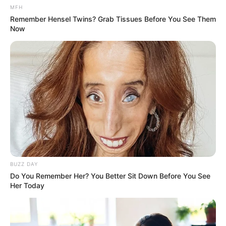
MFH
Remember Hensel Twins? Grab Tissues Before You See Them
ΕΠΙΚΟΙΝΩΝΙΑ ΑΝΩΘΕΝ. ΠΩΣ
Από το 1867 ξέρουν ότι η
Now
ΓΙΝΕΤΑΙ. ΟΔΗΓΙΕΣ ΓΙΑ
Ελλάδα έχει πολύ πετρέλαιο
ΑΡΧΑΡΙΟΥΣ ΑΛΛΑ ΚΑΙ
σύμφωνα με...
ΣΥΜΒΟΥΛΕΣ ΓΙΑ
ΠΡΟΧΩΡΗΜΕΝΟΥΣ.
Η Moderna μηνύει τους
Η omertà της Covid
αντιπάλους της της Big
Pharma για τις
BUZZ DAY
πατέντες εμβολίων
Do You Remember Her? You Better Sit Down Before You See
Her Today