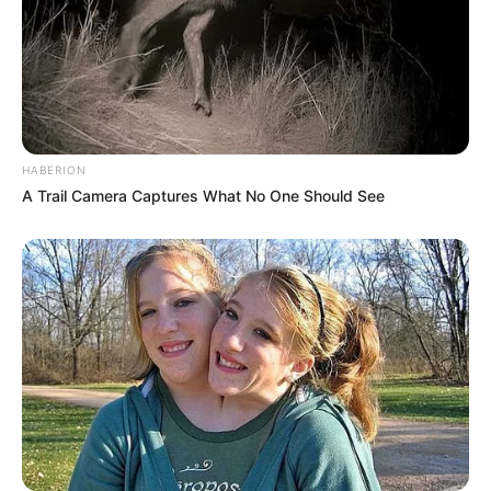
HABERION
A Trail Camera Captures What No One Should See
Η Ρωσία κινητοποίησε το πυρηνικό
υποβρύχιο «K-329 Belgorod» για να
δοκιμάσει την...
Δευτέρα, 3 Οκτωβρίου 2022, 12:38
Η Ρωσία κινητοποίησε το πυρηνικό...