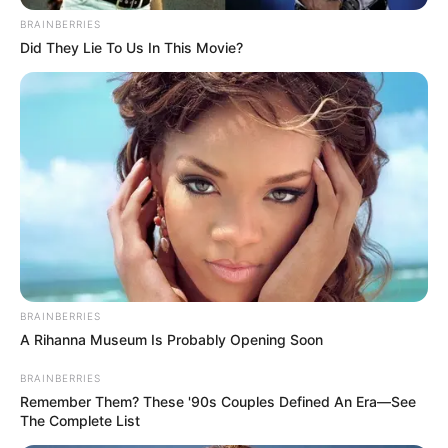
BRAINBERRIES
Did They Lie To Us In This Movie?
ΑΠΟΨΕΙΣ
ΥΓΕΙΑ
Καρδιολόγος λέει την αλήθεια για τη
χοληστερόλη και τις στατίνες
Καρδιολόγος λέει την αλήθεια για τη χοληστερόλη και τις
στατίνες.. Μια γνώμη ενός επιστήμονα καρδιολόγου που
BRAINBERRIES
διαφέρει από τη συνηθισμένη άποψη που έχουμε για το...
A Rihanna Museum Is Probably Opening Soon
BRAINBERRIES
Remember Them? These '90s Couples Defined An Era—See
The Complete List