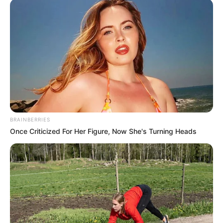
ΑΠΟΨΕΙΣ
ΥΓΕΙΑ
Λειτουργούν οι γιατροί εις βάρος της
BRAINBERRIES
κοινωνίας προς όφελος τής
Once Criticized For Her Figure, Now She's Turning Heads
φαρμακευτικής βιομηχανίας;
Η εξαπάτηση εκατομμυρίων πολιτών που πείστηκαν από
τους γιατρούς να υποβληθούν σε εμβολιασμούς για τον
κορωναϊό με (αποδεδειγμένα) αναποτελεσματικά και
(ενδεχομένως) επικίνδυνα εμβόλια, ήταν ένα...