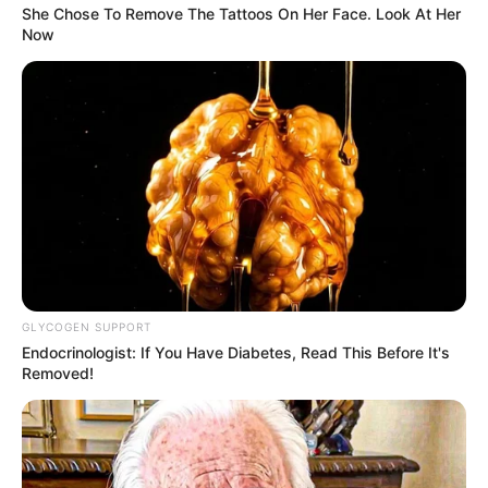
She Chose To Remove The Tattoos On Her Face. Look At Her
Now
Ο ΠΟΥ υπό έλεγχο: παρατυπίες και
συγκρούσεις συμφερόντων
Κυριακή, 2 Οκτωβρίου 2022, 12:14
Ο ΠΟΥ υπό έλεγχο: παρατυπίες...
GLYCOGEN SUPPORT
Endocrinologist: If You Have Diabetes, Read This Before It's
Removed!
Δεν χρωστάμε σε κανέναν,
Η επιστήμη θα πρέπει να
αυτοί χρωστούν σε εμάς τα
ανήκει στους ανθρώπους και
πάντα
όχι στο Νταβός...