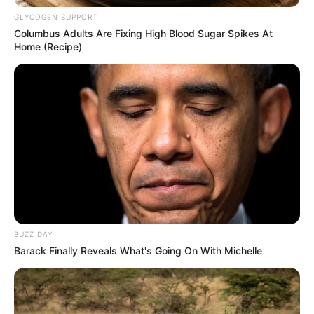
GLYCOGEN SUPPORT
Columbus Adults Are Fixing High Blood Sugar Spikes At
Home (Recipe)
Όλα τα κείμενα και οι εικόνες είναι πνευματική ιδιοκτησία του
ΝΙΚΟΛΑΟΣ ΑΝΑΞΙΜΑΝΔΡΟΣ. Aπαγορεύεται η αναπαραγωγή, η
αναδημοσίευση και η τροποποίησή τους χωρίς προηγούμενη
γραπτή άδεια του δημιουργού τους. Με επιφύλαξη κάθε νόμιμου
δικαιώματος. Διαβάστε την
Πολιτική Απορρήτου
του website πριν
να το χρησιμοποιήσετε, καθώς χρησιμοποιώντας το την
αποδέχεστε. Ο ιστότοπος διατηρεί το δικαίωμα να τροποποιήσει
τους όρους χρήσης.
Επικοινωνήστε μαζί μας:
nikolaosgeor@gmail.com
BUZZ DAY
Barack Finally Reveals What's Going On With Michelle
@2022 - nikolaosanaximandros.gr. All Right Reserved. Designed and