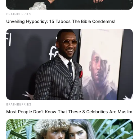
ΥΓΕΙΑ
BRAINBERRIES
Τι δεν μας λένε για τις καρδιακές
Unveiling Hypocrisy: 15 Taboos The Bible Condemns!
παθήσεις
Τι δεν μας λένε για τις καρδιακές παθήσεις…
Αποκαλύπτοντας τη Μεγάλη Απάτη με τη Χοληστερόλη και
τους Κίνδυνους των Στατινών… Ιστορία με μια ματιά:
•Υπάρχει...
BRAINBERRIES
Most People Don't Know That These 8 Celebrities Are Muslim