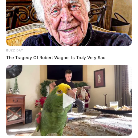
ΓΙΑΤΙ ΑΠΟΦΑΣΗΣΑ ΝΑ
ΠΟΙΟΣ ΣΚΟΤΩΣΕ ΤΟΝ
ΓΡΑΨΩ
ΚΑΠΟΔΙΣΤΡΙΑ;;[Η δολοφονία
του Καποδίστρια – Ποιοι
BUZZ DAY
ήταν οι πραγματικοί...
The Tragedy Of Robert Wagner Is Truly Very Sad