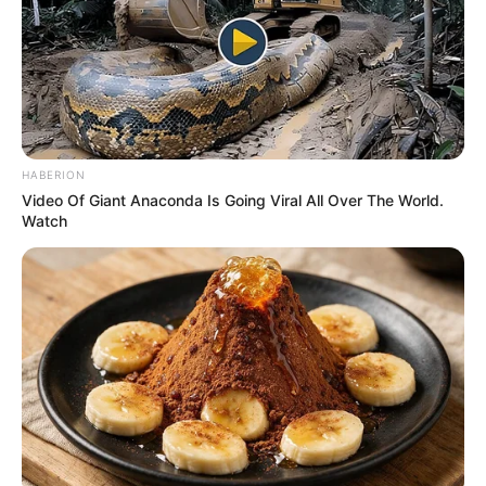
ΗΠΑ: Ο Αμερικανικός
Ο Τραμπ αποκαλύπτει τον
Ερυθρός Σταυρός πιάστηκε
μεγαλύτερο φόβο του,
να αναμειγνύει αίμα
προειδοποιεί «Βρισκόμαστε
εμβολιασμένων με αίμα...
στην πιο επικίνδυνη...
HABERION
Email address:
Video Of Giant Anaconda Is Going Viral All Over The World.
Watch