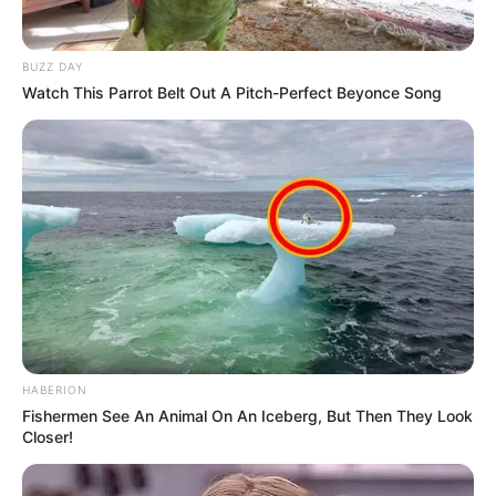
BUZZ DAY
Watch This Parrot Belt Out A Pitch-Perfect Beyonce Song
HABERION
Fishermen See An Animal On An Iceberg, But Then They Look
Closer!