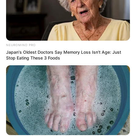
NEUROMIND PRO
Japan's Oldest Doctors Say Memory Loss Isn't Age: Just
Stop Eating These 3 Foods
Επειδή το δολάριο ΗΠΑ χρησιμεύει ως το
αδιαμφισβήτητο παγκόσμιο αποθεματικό νόμισμα, κάθε