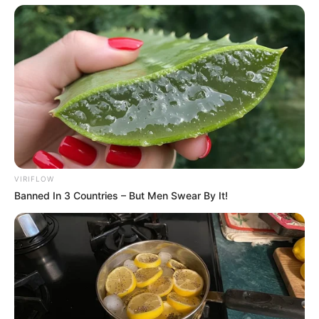
VIRIFLOW
Banned In 3 Countries – But Men Swear By It!