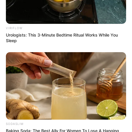
VIRIFLOW
Urologists: This 3-Minute Bedtime Ritual Works While You
Sleep
SODASLIM
Baking Soda: The Best Ally For Women To Lose A Hanging