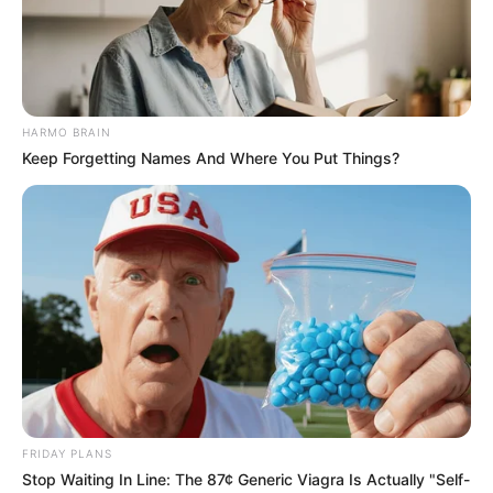
υποδομή) και να αγκυροβολήσουν τα νέα ψηφιακά τους
νομίσματα απευθείας στο μη χειραγωγημένο Κβαντικό
Χρηματοπιστωτικό Σύστημα (QFS).
HARMO BRAIN
Keep Forgetting Names And Where You Put Things?
FRIDAY PLANS
Stop Waiting In Line: The 87¢ Generic Viagra Is Actually "Self-