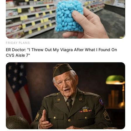
FRIDAY PLANS
ER Doctor: "I Threw Out My Viagra After What I Found On
CVS Aisle 7"