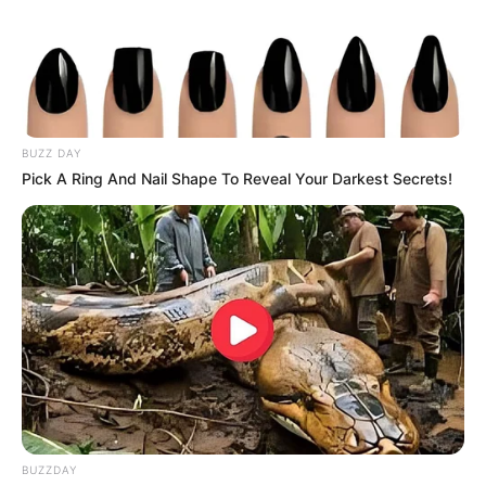
θα ξεκινήσουν από τις ΗΠΑ και θα γίνουν ένα τεράστιο
τσουνάμι που θα πνίξει τους τραπεζίτες.. Μόλις
τελειώσει το fiat δολάριο, όλα θα πάρουν τη σειρά τους
για εμάς τους ανθρώπους…
BUZZ DAY
Pick A Ring And Nail Shape To Reveal Your Darkest Secrets!
BUZZDAY