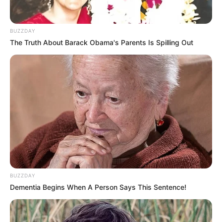
προχωρήσει η διαδικασία με το DONATE, ΔΕΝ
πρέπει να τσεκάρετε το κουτί που σας ζητάει να
διατηρήσει τα στοιχεία σας)…
ΕΑΝ ΚΑΠΟΙΟΙ ΔΕΝ
BUZZDAY
ΘΕΛΕΤΕ ΝΑ ΔΩΣΕΤΕ ΣΤΟΙΧΕΙΑ ΤΗΣ ΚΑΡΤΑΣ
The Truth About Barack Obama's Parents Is Spilling Out
ΣΑΣ ΣΤΟ ΔΙΑΔΙΚΤΥΟ, Η ΑΠΛΑ ΔΕΝ ΤΑ
ΚΑΤΑΦΕΡΝΕΤΕ ΜΕ ΑΥΤΑ, ΜΠΟΡΕΙΤΕ ΝΑ ΜΟΥ
ΚΑΤΑΘΕΣΕΤΕ ΣΕ ΛΟΓΑΡΙΑΣΜΟ ΣΤΗΝ ΕΘΝΙΚΗ
ΜΕ IBAN GR9501104880000048834149733
(ΣΤΟ ΟΝΟΜΑ ΕΥΤΥΧΙΑ ΝΙΚΑ) ΓΡΑΦΟΝΤΑΣ ΩΣ
ΔΙΚΑΙΟΛΟΓΙΑ “ΔΩΡΕΑ” ΚΑΙ ΑΝ ΘΕΛΕΤΕ ΚΑΙ ΤΟ
ΟΝΟΜΑ ΣΑΣ ΓΙΑ ΝΑ ΜΠΟΡΩ ΝΑ ΞΕΡΩ ΠΟΙΟΙ ΜΕ
ΒΟΗΘΑΤΕ
BUZZDAY
ΥΠΟΣΤΗΡΙΞΤΕ ΤΟΝ ΑΓΩΝΑ ΜΑΣ
Dementia Begins When A Person Says This Sentence!