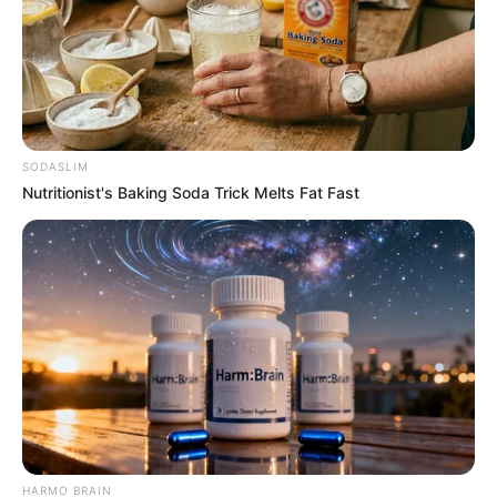
SODASLIM
Nutritionist's Baking Soda Trick Melts Fat Fast
ΤΡΕΛΑΙΝΟΜΑΙ Μ’ ΑΥΤΟ ΤΟ ΣΚΑΚΙ ΘΕΪΚΟΥ ΕΠΙΠΕΔΟΥ
===========================================
Έκθεση Πολέμου 13 Ιουνίου 2026
– ΕΚΘΕΣΗ ΣΤΡΑΤΗΓΙΚΗΣ
ΑΝΑΛΥΣΗΣ: ΝΟΜΙΣΜΑΤΙΚΟ
ΚΒΑΝΤΙΚΟ ΑΛΜΑ
HARMO BRAIN