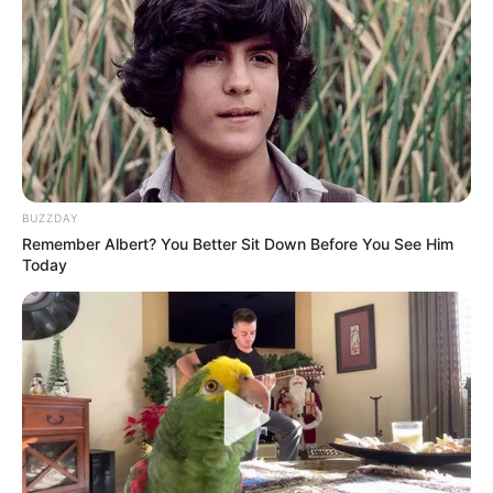
Επισκεφτείτε
το κανάλι μου στο youtube
αν
ψάχνετε πραγματικά να βρείτε την αλήθεια… Η
Ενημέρωση που δεν θα ακούσετε ποτέ από τα
κυρίαρχα ΜΜΕ… Υποστηρίξτε αυτόν τον αγώνα με
την εγγραφή, τα κόσμια σχόλια και τα λάικ σας…
BUZZDAY
Remember Albert? You Better Sit Down Before You See Him
Today
FACEBOOK
ΑΡΈΣΕΙ
YOUTUBE
ΕΓΓΡΑΦΕΊΤΕ
EMAIL
ΑΚΟΛΟΥΘΉΣΤΕ