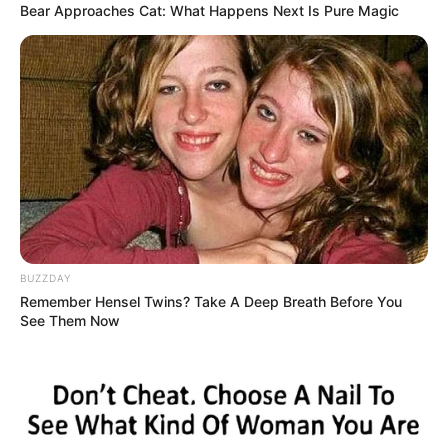
Bear Approaches Cat: What Happens Next Is Pure Magic
BUZZDAY
Remember Hensel Twins? Take A Deep Breath Before You
See Them Now
Το Τέλος της Αυτοκρατορίας του Δολαρίου Fiat, η
Επιστροφή των ΗΠΑ στον Κανόνα του Χρυσού και οι
Συστημικές Αλυσιδωτές Επιπτώσεις στην Παγκόσμια
Νομισματική Αρχιτεκτονική… Όλα όπως λέμε καιρό τώρα