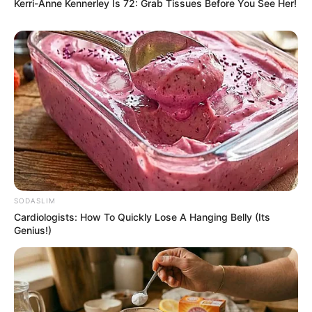
Kerri-Anne Kennerley Is 72: Grab Tissues Before You See Her!
ΠΟΛΕΙΣ ΠΟΥ ΤΟΣΑ ΧΡΟΝΙΑ ΠΡΙΝ ΕΧΤΙΖΑΝ ΚΑΙ ΟΠΟΥ ΘΑ
ΜΠΟΡΟΥΝ ΝΑ ΕΠΙΒΙΩΣΟΥΝ ΜΕΧΡΙ ΕΝΑ ΔΙΑΣΤΗΜΑ ΔΙΟΤΙ
Η ΓΑΛΑΞΙΑΚΗ ΟΜΟΣΠΟΝΔΙΑ ΤΟ ΞΕΡΕΙ ΚΑΙ ΕΧΕΙ
ΤΡΟΠΟΥΣ ΝΑ ΕΙΣΧΩΡΗΣΕΙ ΠΟΛΥ ΒΑΘΕΙΑ Σ’ ΑΥΤΕΣ ΤΙΣ
ΔΟΜΕΣ (ΑΥΤΑ ΑΠΛΑ ΤΑ ΣΥΜΠΛΗΡΩΝΩ ΑΠΟ
ΠΛΗΡΟΦΟΡΙΕΣ ΠΟΥ ΕΧΩ ΑΠΟ ΑΛΛΟΥ, ΑΛΛΑ ΝΟΜΙΖΩ
ΕΠΙΣΗΣ ΧΡΗΣΙΜΕΣ..)
SODASLIM
Cardiologists: How To Quickly Lose A Hanging Belly (Its
Genius!)