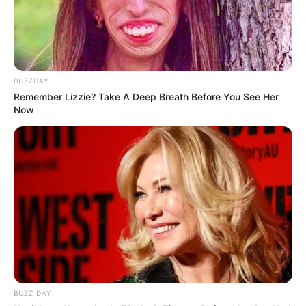
BUZZDAY
Remember Lizzie? Take A Deep Breath Before You See Her
Now
ΕΠΙΣΥΝΑΠΤΩ ΣΚΟΠΙΜΑ ΚΑΙ ΤΗΝ ΕΞΗΓΗΣΗ ΣΧΕΤΙΚΑ ΜΕ
ΤΟ Gresham Law ΓΙΑ ΝΑ ΔΕΙΤΕ ΠΟΣΟ ΟΜΟΡΦΑ ΕΧΟΥΝ
ΠΙΑΣΤΕΙ ΣΤΗΝ ΦΑΚΑ ΟΙ ΚΟΠΡΟΙ..ΠΟΥ ΒΕΒΑΙΑ ΘΑ
ΣΥΝΕΧΙΣΟΥΝ ΝΑ ΠΑΙΖΟΥΝ ΜΠΑΛΙΤΣΑ..ΑΛΛΑ ΜΟΝΟ ΣΕ
ΚΑΠΟΙΑ ΑΠΟ ΤΑ ΔΙΚΑ ΤΟΥΣ ΚΑΘΑΡΑ “ΓΗΠΕΔΑ” ΚΑΙ
ΜΙΛΑΩ ΦΥΣΙΚΑ ΜΟΝΟ ΓΙΑ ΚΟΛΟΣΣΟΥΣ ΤΥΠΟΥ Black
Rock, Vanguard..ΚΑΙ ΚΑΝΑ 2 ΑΚΟΜΗ..ΚΙ’ ΑΥΤΟΙ ΜΕΧΡΙ ΕΝΑ
ΧΡΟΝΙΚΟ ΣΗΜΕΙΟ..ΜΕΤΑ ΕΠΙΣΗΣ ΜΟΙΡΑΙΩΣ ΤΑ ΙΔΙΑ..ΟΣΟ
BUZZ DAY
ΚΑΙ ΝΑ ΝΟΜΙΖΟΥΝ ΟΤΙ ΘΑ ΜΕΤΑΒΟΥΝ ΣΤΙΣ ΥΠΟΓΕΙΕΣ