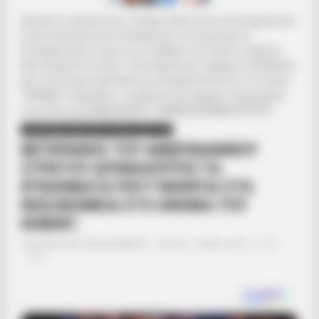
Αγαπητοί αναγνώστες. Ζητάμε ταπεινά την υποστήριξη σας.
Η γενναιοδωρία σας διασφαλίζει ότι μπορούμε να
διατηρήσουμε το φως στις αλήθειες που έχουν σημασία.
Βασιζόμαστε σε εσάς. Υποστήριξέ μας σήμερα και βοήθησέ
μας να συνεχίσουμε! Κάντε μια δωρεά πατώντας το κουμπί
“DONATE” παραπάνω.. Εναλλακτικά υπάρχει λογαριασμός
στην Εθνική με IBAN GR9501104880000048834149733
ΔΙΕΘΝΗ
ΣΗΜΑΝΤΙΚΕΣ ΕΙΔΗΣΕΙΣ
ΥΓΕΙΑ
ΒΕΤΕΡΑΝΟΣ ΤΟΥ ΑΜΕΡΙΚΑΝΙΚΟΥ
ΣΤΡΑΤΟΥ ΑΠΟΚΑΛΥΠΤΕΙ ΤΑ
ΕΓΚΛΗΜΑΤΑ ΠΟΥ ΓΙΝΟΝΤΑΙ ΣΤΑ
ΝΟΣΟΚΟΜΕΙΑ ΣΤΟ ΟΝΟΜΑ ΤΟΥ
ΚΟΒΙΝΤ.
Από
ΝΙΚΟΛΑΟΣ ΑΝΑΞΙΜΑΝΔΡΟΣ
Τρίτη, 4 Μαΐου 2021, 11:43
0