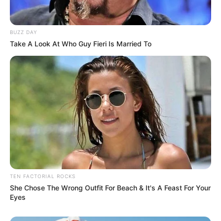
ΥΠΟΣΤΗΡΙΞΤΕ ΤΟΝ ΑΓΩΝΑ ΜΑΣ
BUZZ DAY
Take A Look At Who Guy Fieri Is Married To
Επισκεφτείτε
το κανάλι μου στο youtube
αν
ψάχνετε πραγματικά να βρείτε την αλήθεια… Η
Ενημέρωση που δεν θα ακούσετε ποτέ από τα
κυρίαρχα ΜΜΕ… Υποστηρίξτε αυτόν τον αγώνα με
την εγγραφή, τα κόσμια σχόλια και τα λάικ σας…
TEN FACTORIAL ROCKS
She Chose The Wrong Outfit For Beach & It's A Feast For Your
FACEBOOK
ΑΡΈΣΕΙ
Eyes
YOUTUBE
ΕΓΓΡΑΦΕΊΤΕ