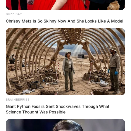
BUZZ DAY
Chrissy Metz Is So Skinny Now And She Looks Like A Model
ΟΛΑ ΜΟΥ ΤΑ ΑΡΘΡΑ ΤΑ ΑΝΕΒΑΖΩ ΠΛΕΟΝ ΣΤΟ
ΤΕΛΕΓΚΡΑΜ….. ΜΠΟΡΕΙΤΕ ΝΑ ΓΡΑΦΤΕΙΤΕ ΣΤΟ
BRAINBERRIES
ΚΑΝΑΛΙ ΜΟΥ ΕΚΕΙ, “
ΝΙΚΟΛΑΟΣ ΑΝΑΞΙΜΑΝΔΡΟΣ
”, Η
Giant Python Fossils Sent Shockwaves Through What
ΝΑ ΠΑΤΗΣΕΤΕ ΤΟ ΠΑΡΑΚΑΤΩ ΛΙΝΚ….
Science Thought Was Possible
https://t.me/nikolaosanaximandros