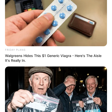
FRIDAY PLANS
Walgreens Hides This $1 Generic Viagra - Here's The Aisle
It's Really In.
Η
Olzewski
, η οποία κατάγεται από το
Wisconsin
, αλλά
σήμερα κατοικεί στην περιοχή της Tampa της Florida ,