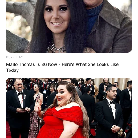
με βότανα από τον Όλυμπο από την
INTEA
-Ένα μοναδικό τζέλ για την θεραπεία των ΚΙΡΣΩΝ… Από
φυσικά υλικά Πρόπολη, Κερί μέλισσας, πρώτης κλάσης
ελαιόλαδο, ευρωπαϊκό αγριοκάστανο και εκχύλισμα
άρνικας…Βάλτε τέλος σε αυτήν την επώδυνη και
ανεπιθύμητη πάθηση με το
Schnelle Vena
-Μεγάλη ποικιλία βιολογικών προϊόντων από την
Ευ Ζήν
BUZZ DAY
-Προϊόντα CBD υψηλής ποιότητας. Ανακαλύψτε την
Marlo Thomas Is 86 Now - Here's What She Looks Like
πλούσια σειρά μας με έλαια, τρόφιμα, κάψουλες και
Today
προϊόντα ομορφιάς. Από την
NATURECAN