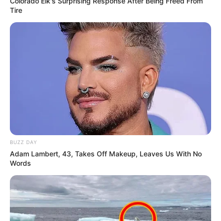
Colorado Elk's Surprising Response After Being Freed From
Tire
BUZZ DAY
Adam Lambert, 43, Takes Off Makeup, Leaves Us With No
Words
Οι θάνατοι σε οίκους ευγηρίας της πολιτείας της Νέας
Υόρκης για την περίοδο ξεπέρασαν τους 15.000, και
μετά
τη συγκάλυψη των στοιχείων αυτών από τον
Cuomo
, υπήρξαν πολλές εκκλήσεις για την παραίτησή