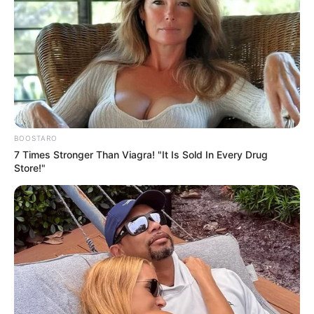
«Αν χρειάζονταν τόσο πολύ νοσηλευτές, γιατί με
φέρνετε εδώ αφού υπάρχουν νοσηλευτές που
κάθονται..;;;»
, ρώτησε, περιγράφοντας αυτό ως το πρώτο
της
«κόκκινο πανί»
ότι
η πραγματικότητα της
κατάστασης στη Νέα Υόρκη
δεν ήταν αυτή
που
ανέφεραν τα μέσα ενημέρωσης.
BOOSTARO
7 Times Stronger Than Viagra! "It Is Sold In Every Drug
Store!"