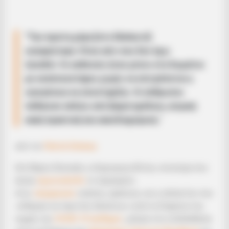
“Την πρώτη μέρα [στο Elmhurst]
σοκαρίστηκα. Ήταν κάτι που δεν έχω
ξαναδεί. Οι ασθενείς ήταν μόνοι στα δωμάτια
με αναπνευστήρες χωρίς να επιτρέπεται η
οικογένεια να υποστηρίξει. Οι άνθρωποι
πέθαιναν απλώς από βαριά αμέλεια, ιατρική
κακή πρακτική και κακοδιαχείριση.
“
από τον
Patrick Delaney
Erin Μαρία Olzewski, η πληροφοριοδότης νοσοκόμα που
έκανε
πρωτοσέλιδο
το περασμένο
έτος
τεκμηρίωση
«απάτης, αμέλειας, και η απληστία» που
«οδήγησε σε περιττές θανάτους» κατά τη διάρκεια της
αιχμής της
COVID-19 πανδημία
, μίλησε στο LifeSiteNews