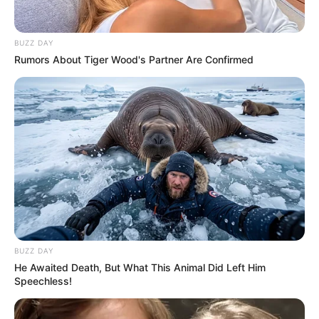
BUZZ DAY
Rumors About Tiger Wood's Partner Are Confirmed
Και,
«είμαι τυχερή»
, είπε με ένα χαμόγελο και μια δόση
σαρκασμού:
«Πήρα στο νοσοκομείο Elmhurst [στο Queens] το
οποίο κατέληξε να είναι« το επίκεντρο του
επίκεντρου »» για αναφερόμενους θανάτους
COVID-19…… «Την πρώτη μέρα [στο Elmhurst]
BUZZ DAY
σοκαρίστηκα. Ήταν κάτι που δεν έχω ξαναδεί
He Awaited Death, But What This Animal Did Left Him
ποτέ ….. Οι ασθενείς ήταν μόνοι στα δωμάτια με
Speechless!
αναπνευστήρες [χωρίς] καμία οικογένεια δεν
επέτρεπε [να υποστηρίξει]. Οι άνθρωποι πέθαναν