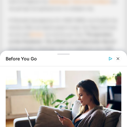
κατά τη διάρκεια της
Διάσκεψης Υγεία και Ελευθερία
για
την μετοχή την εμπειρία και τις σκέψεις της.
Η Olzewski (προφέρεται OL-CHEZ-SKEE), τα στοιχεία της
οποίας είδαν για πρώτη φορά το φως της δημοσιότητας
σε ένα viral
βίντεο
του Ιουνίου με τίτλο
“Perspectives
on the Pandemic: The (Undercover) Epicenter Nurse”
,
έτυχε μεγάλης αποδοχής από την εκδήλωση των 4.000
ατόμων που πραγματοποιήθηκε στο
Rhema Bible
Before You Go
College
. Ακολουθεί το βίντεο……