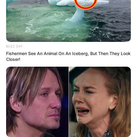
του ακόμη και από μέλη του ίδιου του Δημοκρατικού
κόμματός του.
“Αλλά τα lockdowns προκαλούν πολύ περισσότερη
βλάβη από ότι ο ίδιος ο ιός”, είπε η Olzewski. Σε
αυτά περιλαμβάνονται
«συναισθηματικά
BUZZ DAY
ζητήματα, κατάθλιψη, αυτοκτονίες, απλώς η κακή
Fishermen See An Animal On An Iceberg, But Then They Look
Closer!
υγεία όλων όσων ζουν μέσα στον ίδιο το φόβο.
Δεν είναι τρόπος να ζει κανείς έτσι. Είναι
αντιαμερικανικό να αφαιρούμε τις ελευθερίες με
βάση ένα ψευδές αφήγημα».
Όσον αφορά τις συμβουλές, τόνισε την ανάγκη εστίασης
στην υγεία κάποιου χρησιμοποιώντας φυσικές
μεθόδους. «Κανείς δεν επικεντρώνεται στην προληπτική
υγεία και τι μπορείτε να κάνετε. Η κουερσετίνη είναι μια
φυσική εναλλακτική λύση έναντι της υδροξυχλωροκίνης,