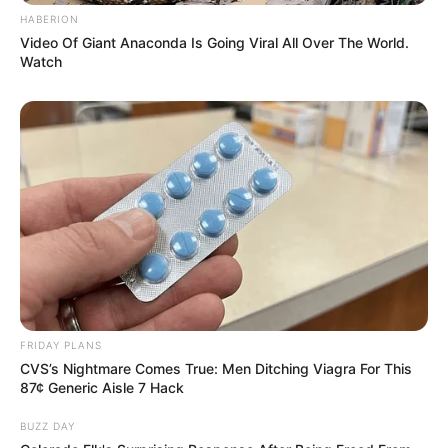
προκάλεσε ακόμη περισσότερους θανάτους».
HABERION
Video Of Giant Anaconda Is Going Viral All Over The World.
Καθώς οι περισσότερες πολιτείες των ΗΠΑ,
Watch
προσπάθησαν να δικαιολογήσουν τα lockdowns σύμφωνα
με τα στατιστικά που βγαίνουν από τη Νέα Υόρκη, η
Olzewski επέκρινε την αδικία του να «
αφαιρούνται οι
ελευθερίες των ανθρώπων με βάση τους αριθμούς της
Νέας Υόρκης … που τώρα ξέρουμε ότι είναι ψέματα
»
Πολλά από αυτά τα υψηλά ποσοστά θνησιμότητας, είπε,
προήλθαν από το «Κυβερνητικό Andrew Cuomo που
θέτει αυτούς τους ασθενείς [COVID-19] σε γηροκομεία »,
διαδίδοντας τη μόλυνση μέσω μελών του πιο ευάλωτου
πληθυσμού.
FRIDAY PLANS
CVS’s Nightmare Comes True: Men Ditching Viagra For This
87¢ Generic Aisle 7 Hack
BUZZ DAY