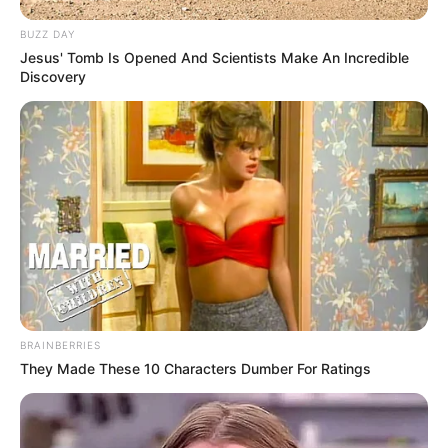
ΠΡΟΣΩΠΙΚΑ ΚΑΙ ΝΟΜΙΖΩ ΟΤΙ ΔΕΝ ΧΡΕΙΑΖΕΤΑΙ ΝΑ ΣΑΣ
BUZZ DAY
ΠΕΙΣΩ ΓΙΑ ΑΥΤΟ, ΔΕΝ ΑΝΗΚΩ ΣΕ ΚΑΝΕΝΑ STATUS. ΣΕ
Jesus' Tomb Is Opened And Scientists Make An Incredible
ΚΑΝΕΝΑ ΔΟΓΜΑ, ΣΕ ΚΑΜΙΑ ΚΑΤΑΣΤΑΣΗ. ΓΝΩΡΙΖΩ ΠΟΛΥ
Discovery
ΚΑΛΑ ΟΤΙ Η ΑΛΗΘΕΙΑ ΔΕΝ ΜΠΟΡΕΙ ΝΑ ΠΑΡΑΧΘΕΙ ΑΠΟ
ΚΑΝΕΝΑΝ. ΠΟΣΟ ΜΑΛΛΟΝ ΝΑ ΕΧΕΙ ΙΔΙΟΚΤΗΤΗ.
BRAINBERRIES
They Made These 10 Characters Dumber For Ratings