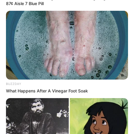
87¢ Aisle 7 Blue Pill
BUZZDAY
What Happens After A Vinegar Foot Soak