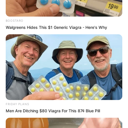
BOOSTARO
Walgreens Hides This $1 Generic Viagra - Here's Why
FRIDAY PLANS
Men Are Ditching $80 Viagra For This 87¢ Blue Pill