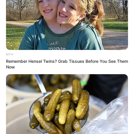
ΥΠΟΣΤΗΡΙΞΤΕ ΤΟΝ ΑΓΩΝΑ ΜΑΣ
Επισκεφτείτε
το κανάλι μου στο youtube
αν
MFH
ψάχνετε πραγματικά να βρείτε την αλήθεια… Η
Remember Hensel Twins? Grab Tissues Before You See Them
Ενημέρωση που δεν θα ακούσετε ποτέ από τα
Now
κυρίαρχα ΜΜΕ… Υποστηρίξτε αυτόν τον αγώνα με
την εγγραφή, τα κόσμια σχόλια και τα λάικ σας…
FACEBOOK
ΑΡΈΣΕΙ
YOUTUBE
ΕΓΓΡΑΦΕΊΤΕ