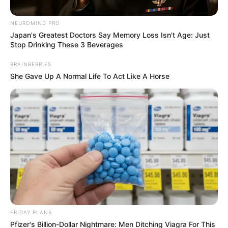
Αγαπητοί αναγνώστες. Ζητάμε ταπεινά την υποστήριξη σας.
NEUROMIND PRO
Η γενναιοδωρία σας διασφαλίζει ότι μπορούμε να
Japan's Greatest Doctors Say Memory Loss Isn't Age: Just
διατηρήσουμε το φως στις αλήθειες που έχουν σημασία.
Stop Drinking These 3 Beverages
Βασιζόμαστε σε εσάς. Υποστήριξέ μας σήμερα και βοήθησέ
μας να συνεχίσουμε! Κάντε μια δωρεά πατώντας το κουμπί
BRAINBERRIES
“DONATE” παραπάνω.. Εναλλακτικά υπάρχει λογαριασμός
She Gave Up A Normal Life To Act Like A Horse
στην Εθνική με IBAN GR9501104880000048834149733
ΑΠΟΨΕΙΣ
Η ΣΗΜΑΝΤΙΚΗ ΔΙΑΦΟΡΑ ΜΕΤΑΞΥ
ΟΣΩΝ ΕΙΝΑΙ ΘΕΤΙΚΟΙ ΣΤΟΝ
ΕΜΒΟΛΙΑΣΜΟ ΜΕ ΑΥΤΟΥΣ ΠΟΥ ΕΙΝΑΙ
ΑΡΝΗΤΙΚΟΙ.
Από
ΝΙΚΟΛΑΟΣ ΑΝΑΞΙΜΑΝΔΡΟΣ
Παρασκευή, 23 Ιουλίου 2021, 19:46
0
FRIDAY PLANS
Pfizer's Billion-Dollar Nightmare: Men Ditching Viagra For This