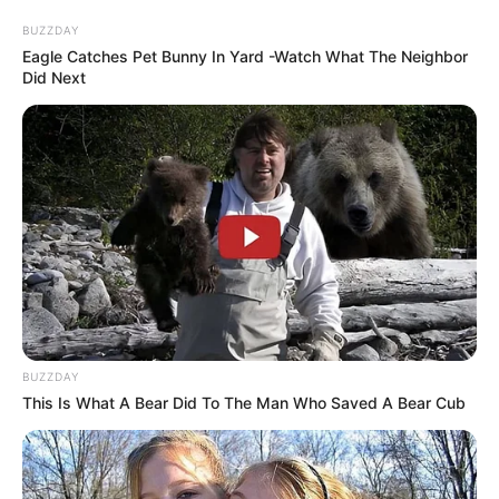
BUZZDAY
Eagle Catches Pet Bunny In Yard -Watch What The Neighbor
Did Next
BUZZDAY
This Is What A Bear Did To The Man Who Saved A Bear Cub