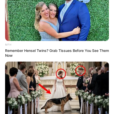
ΕΑΝ ΤΟΥΣ ΤΟ ΕΙΠΕ Ο….. ΓΙΑΤΡΟΣ ΤΟΥΣ. ΑΥΤΟΙ ΟΛΟΙ
ΤΟΥΣ ΠΕΙΘΟΥΝ ΛΟΓΩ ΤΗΣ ΚΑΤΑΣΤΑΣΗΣ ΣΤΗΝ ΟΠΟΙΑ
ΑΝΗΚΟΥΝ. ΣΤΟ STATUS ΠΟΥ ΒΡΙΣΚΟΝΤΑΙ. ΚΑΙ ΣΤΟ
ΟΠΟΙΟ ΒΕΒΑΙΑ ΘΕΛΕΙ ΝΑ ΕΝΤΑΧΘΕΙ ΚΑΙ Ο ΑΠΟΦΑΣΙΖΩΝ
ΝΑ ΕΜΒΟΛΙΑΣΘΕΙ.
MFH
Remember Hensel Twins? Grab Tissues Before You See Them
Now