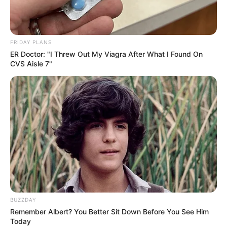
ΑΦΗΣΕΤΕ ΝΑ ΚΛΕΙΣΕΙ ΑΥΤΟ ΤΟ ΙΣΤΟΛΟΓΙΟ…
ΒΟΗΘΕΙΣΤΕ ΜΑΣ ΚΑΝΟΝΤΑΣ ΜΙΑ
ΔΩΡΕΑ
..
ΠΑΤΗΣΤΕ ΤΟ ΚΟΥΜΠΙ “DONATE”
FRIDAY PLANS
ΠΑΡΑΚΑΤΩ
(απλά εδώ να τονίσω ότι για να
ER Doctor: "I Threw Out My Viagra After What I Found On
προχωρήσει η διαδικασία με το DONATE, ΔΕΝ
CVS Aisle 7"
πρέπει να τσεκάρετε το κουτί που σας ζητάει να
διατηρήσει τα στοιχεία σας)…
ΕΑΝ ΚΑΠΟΙΟΙ ΔΕΝ
ΘΕΛΕΤΕ ΝΑ ΔΩΣΕΤΕ ΣΤΟΙΧΕΙΑ ΤΗΣ ΚΑΡΤΑΣ
ΣΑΣ ΣΤΟ ΔΙΑΔΙΚΤΥΟ, Η ΑΠΛΑ ΔΕΝ ΤΑ
ΚΑΤΑΦΕΡΝΕΤΕ ΜΕ ΑΥΤΑ, ΜΠΟΡΕΙΤΕ ΝΑ ΜΟΥ
ΚΑΤΑΘΕΣΕΤΕ ΣΕ ΛΟΓΑΡΙΑΣΜΟ ΣΤΗΝ ΕΘΝΙΚΗ
ΜΕ IBAN GR9501104880000048834149733
(ΣΤΟ ΟΝΟΜΑ ΕΥΤΥΧΙΑ ΝΙΚΑ) ΓΡΑΦΟΝΤΑΣ ΩΣ
ΔΙΚΑΙΟΛΟΓΙΑ “ΔΩΡΕΑ” ΚΑΙ ΑΝ ΘΕΛΕΤΕ ΚΑΙ ΤΟ
ΟΝΟΜΑ ΣΑΣ ΓΙΑ ΝΑ ΜΠΟΡΩ ΝΑ ΞΕΡΩ ΠΟΙΟΙ ΜΕ
ΒΟΗΘΑΤΕ
BUZZDAY
Remember Albert? You Better Sit Down Before You See Him
Today