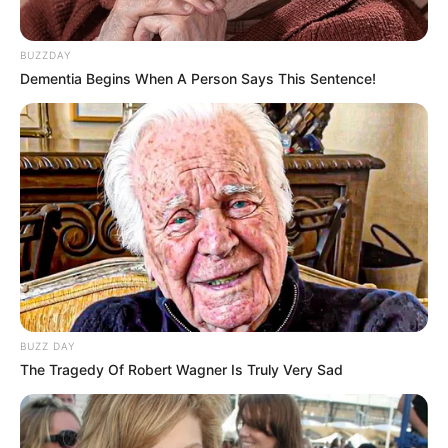
ΠΟΥ ΕΧΟΥΝ ΠΕΙΣΘΕΙ ΝΑ ΕΝΤΑΧΘΟΥΝ, ΑΝΤΙΠΡΟΣΩΠΕΥΕΙ
ΜΟΝΟΝ ΤΗΝ ΑΛΗΘΕΙΑ. ΕΤΣΙ ΕΧΟΥΝ ΠΕΙΣΘΕΙ. ΓΙΑ ΑΥΤΟ
BUZZDAY
ΚΑΙ ΜΙΛΗΣΑ ΓΙΑ ΔΟΓΜΑ. ΓΙΑ ΤΟΥΣ ΜΗ
Dementia Begins When A Person Says This Sentence!
ΕΜΒΟΛΙΑΣΜΕΝΟΥΣ ΟΜΩΣ, ΕΙΝΑΙ ΑΠΛΑ ΜΙΑ ΚΑΤΑΣΤΑΣΗ.
ΚΑΙ ΑΥΤΗ Η ΚΑΤΑΣΤΑΣΗ ΕΙΝΑΙ ΑΠΛΩΣ ΕΝΑ ΠΡΟΪΟΝ ΠΟΥ
ΜΠΟΡΕΙ ΝΑ ΕΧΕΙ ΜΙΑ ΑΞΙΑ, ΟΠΩΣ ΓΙΑ ΠΑΡΑΔΕΙΓΜΑ ΕΝΑ
ΡΟΛΟΙ ROLEX Η ΜΙΑ FERRARI, ΑΛΛΑ ΟΧΙ ΑΠΑΡΑΙΤΗΤΑ Η
ΑΛΗΘΕΙΑ. ΟΧΙ Η ΑΛΗΘΕΙΑ.
ΑΥΤΕΣ ΟΙ ΔΥΟ ΘΕΣΕΙΣ ΔΕΝ ΕΙΝΑΙ ΜΟΝΟ ΔΙΑΦΟΡΕΤΙΚΟΙ
ΤΡΟΠΟΙ ΣΚΕΨΗΣ, ΑΛΛΑ ΕΙΝΑΙ ΔΥΟ ΔΙΑΦΟΡΕΤΙΚΕΣ
ΕΝΝΟΙΕΣ ΔΥΟ “ΘΡΗΣΚΕΙΩΝ”. ΣΤΗ ΜΙΑ ΘΡΗΣΚΕΙΑ Η
ΑΛΗΘΕΙΑ ΚΑΘΟΡΙΖΕΤΑΙ ΑΠΟ ΤΟ ΚΑΘΕΣΤΩΣ, ΕΝΩ ΣΤΗΝ
ΑΛΛΗ ΘΡΗΣΚΕΙΑ ΑΠΟ ΤΟ ΣΥΝΑΙΣΘΗΜΑ ΚΑΙ ΤΗΝ ΝΟΗΣΗ.
BUZZ DAY
ΓΙΑΤΙ Η ΜΙΑ ΑΛΗΘΕΙΑ ΜΠΟΡΕΙ ΝΑ ΠΑΡΑΧΘΕΙ ΕΝΩ Η
The Tragedy Of Robert Wagner Is Truly Very Sad
ΑΛΛΗ ΟΧΙ.
ΓΙΑ ΤΟΥΣ ΜΕΝ Η ΑΛΗΘΕΙΑ ΑΝΗΚΕΙ ΣΤΟΥΣ