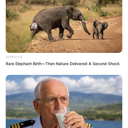
HABERION
Rare Elephant Birth—Then Nature Delivered A Second Shock
Η ΑΒΑΣΙΜΗ ΠΙΣΤΗ ΣΕ ΕΝΑ ΔΟΓΜΑ. Η ΑΝΑΓΚΗ
ΚΑΠΟΙΩΝ ΑΝΘΡΩΠΩΝ ΝΑ ΑΝΗΚΟΥΝ ΚΑΠΟΥ.