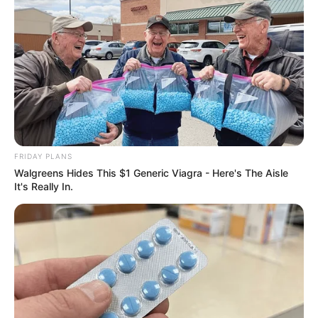
ΕΝΑ ΒΙΒΛΙΟ ΠΟΥ ΠΡΕΠΕΙ ΝΑ ΑΠΟΚΤΗΣΕΙΣ
FRIDAY PLANS
Walgreens Hides This $1 Generic Viagra - Here's The Aisle
It's Really In.
ΝΙΚΟΛΑΟΣ ΑΝΑΞΙΜΑΝΔΡΟΣ
https://t.me/nikolaosanaximandros
ΣΤΗΡΙΞΤΕ ΤΗΝ ΠΡΟΣΠΑΘΕΙΑ ΜΑΣ.. ΜΗΝ