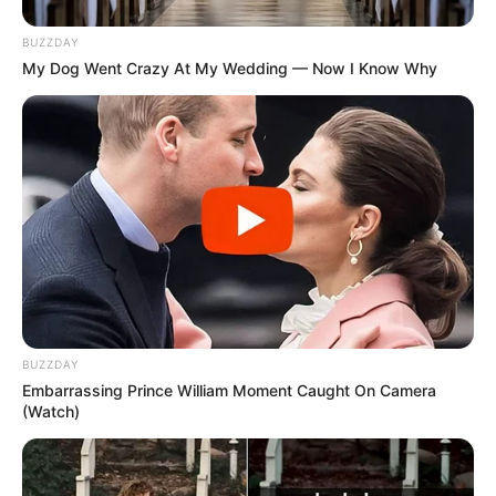
BUZZDAY
My Dog Went Crazy At My Wedding — Now I Know Why
ΣΤΟ ΒΙΝΤΕΟ ΠΟΥ ΑΚΟΛΟΥΘΕΙ ΒΛΕΠΟΥΜΕ ΠΩΣ Ο
ΓΝΩΣΤΟΣ ΗΘΟΠΟΙΟΣ ΠΑΡΑΓΕΙ ΜΙΑ ΑΛΗΘΕΙΑ. ΟΧΙ ΤΗΝ
ΙΔΙΑ ΤΗΝ ΑΛΗΘΕΙΑ ΟΜΩΣ. ΚΑΙ ΠΑΙΖΕΙ ΠΟΛΥ ΚΑΛΑ ΤΟΝ
ΡΟΛΟ ΤΟΥ ΤΣΟΜΠΑΝΗ ΠΟΥ ΚΑΛΕΙ ΤΑ ΠΡΟΒΑΤΑ.
ΠΟΛΛΟΙ ΑΝΘΡΩΠΟΙ ΠΟΥ ΘΑ ΗΘΕΛΑΝ ΝΑ ΕΙΝΑΙ ΣΑΝ ΚΑΙ
ΑΥΤΟΝ ΚΑΙ ΤΟΝ ΘΑΥΜΑΖΟΥΝ ΘΑ ΠΕΙΣΘΟΥΝ ΝΑ
ΕΜΒΟΛΙΑΣΘΟΥΝ. ΕΤΣΙ ΘΑ ΠΙΣΤΕΥΣΟΥΝ ΟΤΙ ΑΝΗΚΟΥΝ
BUZZDAY
ΣΤΗΝ ΙΔΙΑ ΚΑΤΑΣΤΑΣΗ ΜΕ ΤΟΝ ΗΘΟΠΟΙΟ.
Embarrassing Prince William Moment Caught On Camera
(Watch)