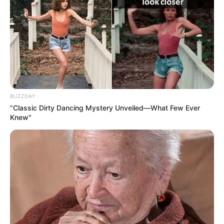
ΑΠΟ ΤΗΝ ΑΛΛΗ ΠΛΕΥΡΑ, ΌΣΟΙ ΔΕΝ ΘΕΛΟΥΝ ΝΑ
BUZZDAY
ΕΜΒΟΛΙΑΣΤΟΥΝ ΔΕΝ ΕΝΔΙΑΦΕΡΟΝΤΑΙ ΓΙΑ ΤΗΝ
“Classic Dirty Dancing Mystery Unveiled—What Few Ever
ΚΑΤΑΣΤΑΣΗ. ΔΕΝ ΕΝΔΙΑΦΕΡΟΝΤΑΙ ΝΑ ΑΝΗΚΟΥΝ
Knew"
ΠΟΥΘΕΝΑ. ΔΕΝ ΔΟΓΜΑΤΙΖΟΝΤΑΙ, ΑΛΛΑ ΕΡΕΥΝΟΥΝ. ΔΕΝ
ΑΚΟΛΟΥΘΑΝΕ ΚΑΝΕΝΑ ΚΟΠΑΔΙ. ΔΕΝ ΚΑΘΟΔΗΓΟΥΝΤΑΙ
ΑΠΟ ΚΑΝΕΝΑΝ ΤΣΟΜΠΑΝΗ. ΚΑΙ ΕΙΝΑΙ ΣΕ ΘΕΣΗ ΝΑ
ΑΠΟΜΟΝΩΣΟΥΝ ΤΗΝ ΑΛΗΘΕΙΑ ΑΠΟ ΤΗΝ ΚΑΤΑΣΤΑΣΗ.
ΑΥΤΗ ΕΙΝΑΙ ΚΑΙ Η ΜΕΓΑΛΗ ΔΙΑΦΟΡΑ.
ΓΙΑ ΤΟΥΣ ΕΜΒΟΛΙΑΣΜΕΝΟΥΣ, ΤΟ ΚΑΘΕΣΤΩΣ ΚΑΙ Η
ΑΛΗΘΕΙΑ ΕΙΝΑΙ Η ΙΔΙΑ. ΕΝΑ ΚΑΙ ΤΟ ΑΥΤΟ. ΤΟ ΚΑΘΕΣΤΩΣ