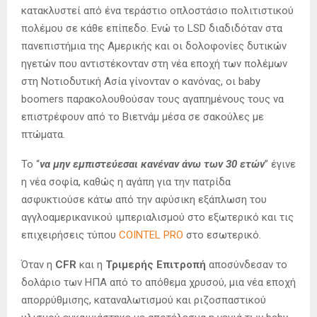
κατακλυστεί από ένα τεράστιο οπλοστάσιο πολιτιστικού
πολέμου σε κάθε επίπεδο. Ενώ το LSD διαδιδόταν στα
πανεπιστήμια της Αμερικής και οι δολοφονίες δυτικών
ηγετών που αντιστέκονταν στη νέα εποχή των πολέμων
στη Νοτιοδυτική Ασία γίνονταν ο κανόνας, οι baby
boomers παρακολουθούσαν τους αγαπημένους τους να
επιστρέφουν από το Βιετνάμ μέσα σε σακούλες με
πτώματα.
Το “
να μην εμπιστεύεσαι κανέναν άνω των 30 ετών
” έγινε
η νέα σοφία, καθώς η αγάπη για την πατρίδα
ασφυκτιούσε κάτω από την αφύσικη εξάπλωση του
αγγλοαμερικανικού ιμπεριαλισμού στο εξωτερικό και τις
επιχειρήσεις τύπου
COINTEL PRO
στο εσωτερικό.
Όταν η
CFR
και η
Τριμερής Επιτροπή
αποσύνδεσαν το
δολάριο των ΗΠΑ από το απόθεμα χρυσού, μια νέα εποχή
απορρύθμισης, καταναλωτισμού και ριζοσπαστικού