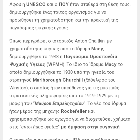
Αφού η
UNESCO
και ο
ΠΟΥ
ήταν σταθερά στη θέση τους,
δημιουργήθηκε ένας τρίτος οργανισμός για να
προωθήσει τη χρηματοδότηση και την πρακτική της
παγκόσμιας ψυχικής υγείας.
Όπως περιγράφει ο ιστορικός Anton Chaitkin, με
χρηματοδότηση κυρίως από το Ίδρυμα
Macy
,
δημιουργήθηκε το 1948 η
Παγκόσμια Ομοσπονδία
Ψυχικής Υγείας
(
WFMH
). Το ίδιο το Ίδρυμα
Macy
το
οποίο δημιουργήθηκε το 1930 υπό την ηγεσία του
στρατηγού
Marlborough Churchill
(ξάδελφος του
Winston), ο οποίος ήταν υπεύθυνος για τις μυστικές
στρατιωτικές πληροφορίες από το 1919-1929 με τη
μορφή του “
Μαύρου Επιμελητηρίου
“. Το νέο του ίδρυμα
ήταν μέρος της μηχανής
Rockefeller
και
χρησιμοποιήθηκε ως αγωγός για να διοχετεύσει χρήματα
στις “
επιστήμες υγείας
”
με έμφαση στην ευγονική
.
Ο τεχνικός συντονιστής των ΗΠΑ στο συνέδριο που