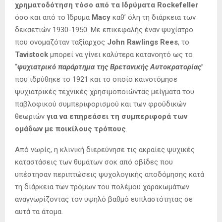
χρηματοδότηση τόσο από τα Ιδρύματα Rockefeller
όσο και από το Ίδρυμα
Macy
καθ’ όλη τη διάρκεια των
δεκαετιών 1930-1950. Με επικεφαλής έναν ψυχίατρο
που ονομαζόταν ταξίαρχος
John Rawlings Rees
, το
Tavistock
μπορεί να γίνει καλύτερα κατανοητό ως το
“
ψυχιατρικό παράρτημα της Βρετανικής Αυτοκρατορίας
”
που ιδρύθηκε το 1921 και το οποίο καινοτόμησε
ψυχιατρικές τεχνικές χρησιμοποιώντας μείγματα του
παβλοφικού συμπεριφορισμού και των φροϋδικών
θεωριών
για να επηρεάσει τη συμπεριφορά των
ομάδων με ποικίλους τρόπους
.
Από νωρίς, η κλινική διερεύνησε τις ακραίες ψυχικές
καταστάσεις των θυμάτων σοκ από οβίδες που
υπέστησαν περιπτώσεις ψυχολογικής αποδόμησης κατά
τη διάρκεια των τρόμων του πολέμου χαρακωμάτων
αναγνωρίζοντας τον υψηλό βαθμό ευπλαστότητας σε
αυτά τα άτομα.