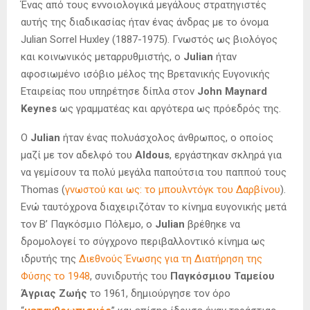
Ένας από τους εννοιολογικά μεγάλους στρατηγιστές
αυτής της διαδικασίας ήταν ένας άνδρας με το όνομα
Julian Sorrel Huxley (1887-1975). Γνωστός ως βιολόγος
και κοινωνικός μεταρρυθμιστής, ο
Julian
ήταν
αφοσιωμένο ισόβιο μέλος της Βρετανικής Ευγονικής
Εταιρείας που υπηρέτησε δίπλα στον
John Maynard
Keynes
ως γραμματέας και αργότερα ως πρόεδρός της.
Ο
Julian
ήταν ένας πολυάσχολος άνθρωπος, ο οποίος
μαζί με τον αδελφό του
Aldous
, εργάστηκαν σκληρά για
να γεμίσουν τα πολύ μεγάλα παπούτσια του παππού τους
Thomas (
γνωστού και ως: το μπουλντόγκ του Δαρβίνου
).
Ενώ ταυτόχρονα διαχειριζόταν το κίνημα ευγονικής μετά
τον Β’ Παγκόσμιο Πόλεμο, ο
Julian
βρέθηκε να
δρομολογεί το σύγχρονο περιβαλλοντικό κίνημα ως
ιδρυτής της
Διεθνούς Ένωσης για τη Διατήρηση της
Φύσης το 1948
, συνιδρυτής του
Παγκόσμιου Ταμείου
Άγριας Ζωής
το 1961, δημιούργησε τον όρο