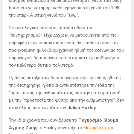
υλισμού εγκαινιάστηκε με αποτέλεσμα η γενιά των baby
boomers να μεταμορφωθεί γρήγορα στη γενιά του 1980,
την υπερ-υλιστική γενιά του “εγώ”.
Σε οικολογικό επίπεδο, μια νέα ηθική του
“συντηρητισμού” είχε αρχίσει να μετακινείται από τις
παρυφές στην επικρατούσα τάση αντικαθιστώντας την
προηγούμενη φιλο-βιομηχανική ηθική της κοινωνίας του
παραγωγού-δημιουργού που ιστορικά είχε κυβερνήσει
τον καλύτερο δυτικό πολιτισμό.
Πρώτος μεταξύ των δημιουργών αυτής της νέας ηθικής
της διατήρησης, η οποία αντικατέστησε την ιδέα της
“προστασίας της ανθρωπότητας από την αυτοκρατορία”
με την “προστασία της φύσης από την ανθρωπότητα”, δεν
ήταν άλλος από τον ίδιο τον
Julian Huxley
.
Την ίδια χρονιά που συνίδρυσε το
Παγκόσμιο Ίδρυμα
Άγριας Ζωής
, ο Huxley συνέταξε το
Μανιφέστο του