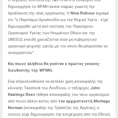
δημιούργησε το WFMH έκανε σαφώς γνωστή την
προέλευση της νέας οργάνωσης. Η
Nina Ridnour
έγραψε
ότι “
η Παγκόσμια Ομοσπονδία για την Ψυχική Υγεία… είχε
δημιουργηθεί μετά από σύσταση του Παγκόσμιου
Οργανισμού Υγείας των Ηνωμένων Εθνών και της
UNESCO, επειδή χρειάζονταν έναν μη κυβερνητικό
οργανισμό ψυχικής υγείας με τον οποίο θα μπορούσαν να
συνεργαστούν
“.
Και ποιος αλήθεια θα γινόταν ο πρώτος γενικός
διευθυντής της WFMH;
Ενώ εξακολουθούσε να εκτελεί χρέη επικεφαλής της
κλινικής Tavistock του Λονδίνου, ο ταξίαρχος
John
Rawlings Rees
τέθηκε επικεφαλής του νέου οργανισμού
από ποιον άλλον εκτός από
τον αρχιρατσιστή Montagu
Norman
(επικεφαλής της Τράπεζας της Αγγλίας), ο
οποίος είχε δημιουργήσει την επιχείρηση από την Εθνική