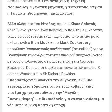
οποία υποτίθεται ότι εγκαινιάζουν η
Τεχνητή
Νοημοσύνη
, η γενετική μηχανική, η αυτοματοποίηση και
η
Τέταρτη Βιομηχανική Επανάσταση
.
Άλλα πλάσματα του
Νταβός
, όπως ο
Klaus Schwab,
καλούν ανοιχτά για έναν παγκόσμιο πολίτη με μικροτσίπ,
ικανό να συνδεθεί με έναν παγκόσμιο ιστό με μια μόνο
σκέψη, ενώ ο
Elon Musk
και ο
Mark Zuckerberg
προωθούν “
νευρωνικούς συνδέσμους
” (‘neuralinks’) για να
“
κρατήσουν την ανθρωπότητα επίκαιρη
” συγχωνεύοντας
με τους υπολογιστές σε μια νέα εποχή εξελικτικής
βιολογίας. Κορυφαίοι δαρβινικοί γενετιστές όπως ο Sir
James Watson και ο Sir Richard Dawkins
υπερασπίζονται ανοιχτά την ευγονική, ενώ μια
τεχνοκρατία εδραιώνεται σε έναν κυβερνητικό
σταθμό χρησιμοποιώντας την “Μεγάλη
Επανεκκίνηση” ως δικαιολογία για να εγκαινιάσει μια
νέα μετα-εθνική κρατική εποχή.