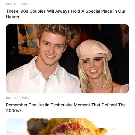
BRAINBERRIES
ΑΠΟΨΕΙΣ
These '90s Couples Will Always Hold A Special Place In Our
Η μάχη για το μυαλό: Πώς να βγούμε από
Hearts
μια τεχνητή, παρανοϊκή πραγματικότητα.
Η μάχη για το μυαλό: Πώς να βγούμε από μια τεχνητή,
παρανοϊκή πραγματικότητα… Η παραπάνω εικόνα είναι από
την ταινία του George Cukor “Gaslight” (1944),...
BRAINBERRIES
Remember The Justin Timberlake Moment That Defined The
2000s?