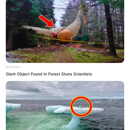
ΑΙΤΗΜΑ ΑΠΑΓΟΡΕΥΣΗΣ
Αφαίρεση εμφυτεύματος και
ΣΤΗΝ ΔΕΗ Α.Ε ΝΑ ΠΡΟΒΕΙ ΣΕ
βιοτσιπ από τις δυνάμεις
ΔΙΑΚΟΠΗ ΗΛΕΚΤΡΟΔΟΤΗΣΗΣ
του φωτός
Email address:
BUZZDAY
Giant Object Found In Forest Stuns Scientists