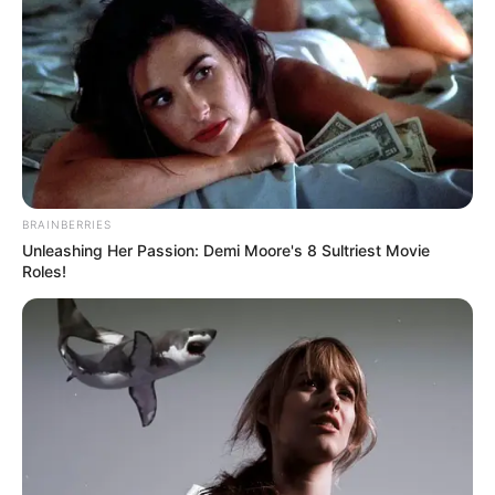
ΑΠΟΨΕΙΣ
Επιστροφή στη Μεταφυσική.. Γιατί οι
αδιάκοπες προσπάθειές μας να
εξηγήσουμε τι συμβαίνει στον κόσμο
φαίνονται πάντα χαμένες.
BRAINBERRIES
Επιστροφή στη Μεταφυσική.. Γιατί οι αδιάκοπες
Unleashing Her Passion: Demi Moore's 8 Sultriest Movie
προσπάθειές μας να εξηγήσουμε τι συμβαίνει στον κόσμο
Roles!
φαίνονται πάντα χαμένες. Γιατί λογικά και επιστημονικά
αποδεδειγμένα επιχειρήματα δεν βρίσκουν...