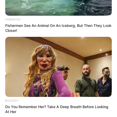
HABERION
Fishermen See An Animal On An Iceberg, But Then They Look
Closer!
Όλα τα κείμενα και οι εικόνες είναι πνευματική ιδιοκτησία του
ΝΙΚΟΛΑΟΣ ΑΝΑΞΙΜΑΝΔΡΟΣ. Aπαγορεύεται η αναπαραγωγή, η
αναδημοσίευση και η τροποποίησή τους χωρίς προηγούμενη
γραπτή άδεια του δημιουργού τους. Με επιφύλαξη κάθε νόμιμου
δικαιώματος. Διαβάστε την
Πολιτική Απορρήτου
του website πριν
να το χρησιμοποιήσετε, καθώς χρησιμοποιώντας το την
αποδέχεστε. Ο ιστότοπος διατηρεί το δικαίωμα να τροποποιήσει
τους όρους χρήσης.
Επικοινωνήστε μαζί μας:
nikolaosgeor@gmail.com
BUZZDAY
Do You Remember Her? Take A Deep Breath Before Looking
At Her