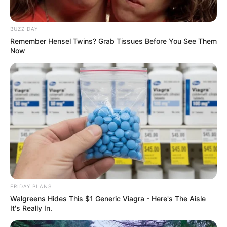
BUZZ DAY
Remember Hensel Twins? Grab Tissues Before You See Them
Πόσο πιο χαμηλά θα πέσει
Now
η «Δικαιοσύνη»;
Τρίτη, 5 Ιουλίου 2022, 10:01
Σχόλια Αναξίμανδρου: Πόσο πιο χαμηλά...
Άρθρο-κόλαφος των New
Κορυφαίος επιστήμονας του
York Times για τις
κλίματος καταδικάζει τον
υποκλοπές στην Ελλάδα –
“γκεμπελικό” συναγερμό για
FRIDAY PLANS
“Η...
το κλίμα
Walgreens Hides This $1 Generic Viagra - Here's The Aisle
It's Really In.