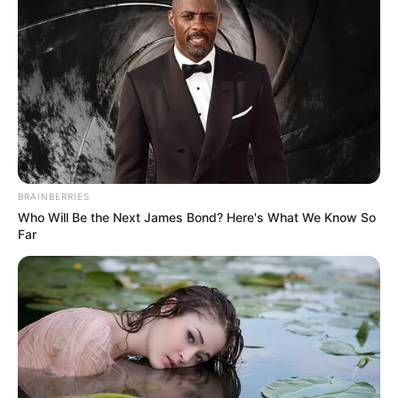
άρθρων
ΚΟΙΝΩΝΙΚΑ ΔΙΚΤΥΑ
FACEBOOK
ΑΡΈΣΕΙ
YOUTUBE
ΕΓΓΡΑΦΕΊΤΕ
BRAINBERRIES
EMAIL
ΑΚΟΛΟΥΘΉΣΤΕ
Who Will Be the Next James Bond? Here's What We Know So
Far