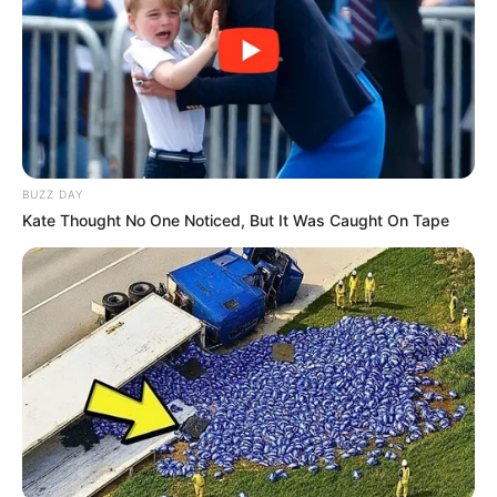
το Νηπιαγωγείο Stimson έλεγξε τον
Ψυχρό Πόλεμο – Τα μυστικά που δεν
θέλουν να ξέρετε!
Χειρισμός της παγκόσμιας σκηνής: Πώς το Νηπιαγωγείο
Stimson έλεγξε τον Ψυχρό Πόλεμο – Τα μυστικά που δεν
θέλουν να ξέρετε! Στα ανατριχιαστικά βάθη του Ψυχρού...
BUZZ DAY
Kate Thought No One Noticed, But It Was Caught On Tape