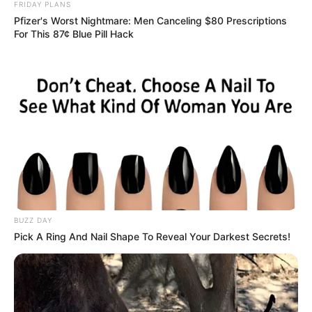
FRIDAY PLANS
Pfizer's Worst Nightmare: Men Canceling $80 Prescriptions
For This 87¢ Blue Pill Hack
ΥΠΕΡΒΑΤΙΚΟ
ΤΟ ΠΝΕΥΜΑ ΣΑΣ ΘΕΡΑΠΕΥΕΙ ΟΛΟΚΛΗΡΟ
ΤΟ ΣΥΜΠΑΝ
BUZZ DAY
ΤΟ ΠΝΕΥΜΑ ΣΑΣ ΘΕΡΑΠΕΥΕΙ ΟΛΟΚΛΗΡΟ ΤΟ ΣΥΜΠΑΝ..Η
Pick A Ring And Nail Shape To Reveal Your Darkest Secrets!
ΘΕΡΑΠΕΙΑ ΣΑΣ ΒΟΗΘΑΕΙ ΝΑ ΘΕΡΑΠΕΥΤΟΥΝ ΟΛΟΙ ΣΤΗΝ
ΟΙΚΟΓΕΝΕΙΑ ΣΑΣ… Η ΔΙΚΗ ΣΑΣ ΑΛΗΘΙΝΗ ΘΕΡΑΠΕΙΑ, ΒΟΗΘΑΕΙ
ΝΑ ΞΕΚΙΝΗΣΕΙ Η...