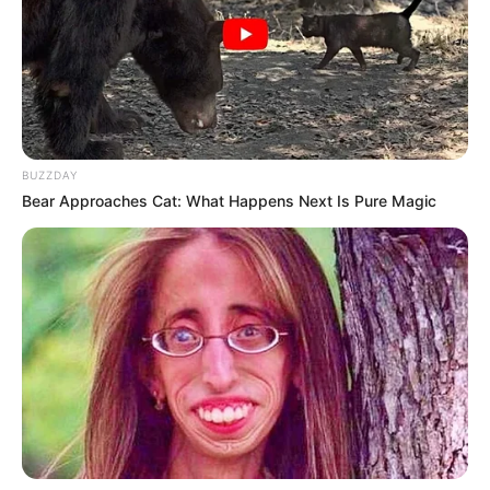
BUZZDAY
Bear Approaches Cat: What Happens Next Is Pure Magic
ΑΠΟΨΕΙΣ
Τα σκοτεινά μυστικά της Wikipedia! Πώς
οι παγκόσμιες ελίτ και οι υπηρεσίες
κατασκοπείας χειραγωγούν την
πραγματικότητά σας!
Τα σκοτεινά μυστικά της Wikipedia! Πώς οι παγκόσμιες ελίτ
και οι υπηρεσίες κατασκοπείας χειραγωγούν την