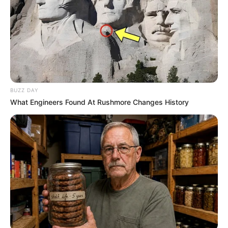
Οι μυστικές σέχτες και πως διασυνδέονται με το
“παρακράτος” | Η σέχτα των ViVi… Η σέχτα ή σέκτα, στα
ιταλικά “setta” ή στα αγγλικά “cult”,...
BUZZ DAY
What Engineers Found At Rushmore Changes History
ΑΠΟΨΕΙΣ
ΥΠΕΡΒΑΤΙΚΟ
ΣΥΝΑΙΣΘΗΜΑΤΙΚΗ ΧΕΙΡΑΓΩΓΗΣΗ