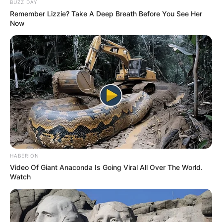
BUZZ DAY
πραγματικότητά σας! Η ψηφιακή εποχή έχει φέρει
Remember Lizzie? Take A Deep Breath Before You See Her
επανάσταση στον τρόπο με...
Now
HABERION
Video Of Giant Anaconda Is Going Viral All Over The World.
Watch
ΑΠΟΨΕΙΣ
Οι μυστικές σέχτες και πως
διασυνδέονται με το “παρακράτος” | Η
σέχτα των ViVi… ΒΊΝΤΕΟ