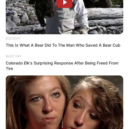
ΕΒΔΟΜΑΔΕΣ, ΘΑ...
εναντίον αυτού που έβγαλε
την αλήθεια...
BUZZDAY
This Is What A Bear Did To The Man Who Saved A Bear Cub
ΗΠΑ: Ο Αμερικανικός
Ο Τραμπ αποκαλύπτει τον
BUZZ DAY
Ερυθρός Σταυρός πιάστηκε
μεγαλύτερο φόβο του,
Colorado Elk's Surprising Response After Being Freed From
να αναμειγνύει αίμα
προειδοποιεί «Βρισκόμαστε
Tire
εμβολιασμένων με αίμα...
στην πιο επικίνδυνη...