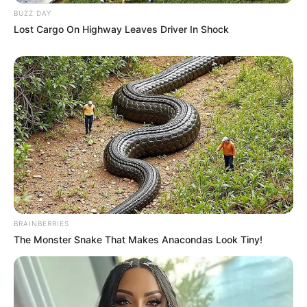
BUZZ DAY
ΑΠΟΨΕΙΣ
Lost Cargo On Highway Leaves Driver In Shock
Κυνηγούν τις σκέψεις μας
Κυνηγούν τις σκέψεις μας μέσα από έναν πόλεμο στον
οποίο κάποιοι θεωρούν ότι έχουν το μονοπώλιο της
“αληθινής” ενημέρωσης, δημιουργώντας πολύ σοβαρά
προβλήματα στους ανθρώπους...
BRAINBERRIES
The Monster Snake That Makes Anacondas Look Tiny!