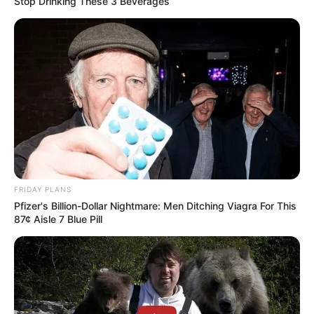
Stop Drinking These 3 Beverages
Υγειονομικοί: Επιστολή-κόλαφος στην
επέτειο των αναστολών..
Παρασκευή, 2 Σεπτεμβρίου 2022, 15:39
Υγειονομικοί: Επιστολή-κόλαφος στην επέτειο των...
FRIDAY PLANS
Pfizer's Billion-Dollar Nightmare: Men Ditching Viagra For This
87¢ Aisle 7 Blue Pill
REINER FUELLMICH ΓΙΑ ΤΗΝ
Η Εκδικητική μανία της
ΝΥΡΕΜΒΕΡΓΗ 2: «ΣΕ 2 ΕΩΣ 3
κυβέρνησης Μητσοτάκη