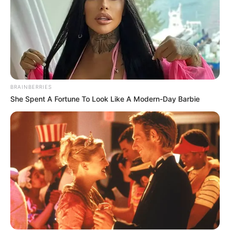
ΑΠΟΨΕΙΣ
ΥΓΕΙΑ
Ποιο είναι το Big Deal;
Ποιο είναι το Big Deal; Οι περισσότεροι που διαβάζουν αυτό
το άρθρο σε αυτό το σάιτ, υποθέτω, ότι είναι αρκετά καλά
ενημερωμένοι. Όποιος είναι πρόθυμος...
BRAINBERRIES
She Spent A Fortune To Look Like A Modern-Day Barbie