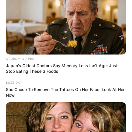
ΑΠΟΨΕΙΣ
Ο πόλεμος ενάντια στην
NEUROMIND PRO
πραγματικότητα: Ήπια ισχύς και κατοχή
Japan's Oldest Doctors Say Memory Loss Isn't Age: Just
αφηγήσεων – μια δυτική εμμονή
Stop Eating These 3 Foods
Ο πόλεμος ενάντια στην πραγματικότητα: Ήπια ισχύς και
BUZZ DAY
κατοχή αφηγήσεων – μια δυτική εμμονή.. Και όποιος
She Chose To Remove The Tattoos On Her Face. Look At Her
καταλήξει να «κατέχει την αφήγηση» – ένα νέο μοντέρνο...
Now