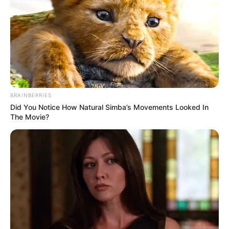
ΑΠΟΨΕΙΣ
ΥΓΕΙΑ
Πώς φτιάχνεται η υπέρ του εμβολίου
ομελέτα;
Πώς φτιάχνεται η υπέρ του εμβολίου ομελέτα; Πώς
λειτουργεί η χειραγώγηση στις περισσότερες μελέτες για
την Covid-19; Και αυτό είναι κάτι που θα συνεχίσουν να...
BRAINBERRIES
Did You Notice How Natural Simba’s Movements Looked In
The Movie?