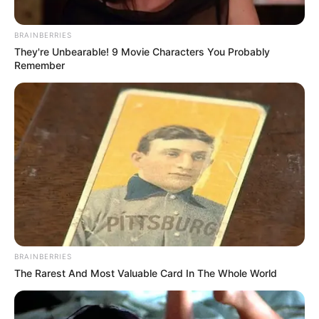
ΑΠΟΨΕΙΣ
BRAINBERRIES
Η Αντιεπιστημονικότητα της
They're Unbearable! 9 Movie Characters You Probably
Remember
“επιστημονικής συναίνεσης”
Η Αντιεπιστημονικότητα της “επιστημονικής συναίνεσης”..
Φανταστείτε ότι μετακομίζετε σε μια νέα κοινότητα 10.000
ανθρώπων, όπως εσείς, οι οποίοι όλοι πιστεύουν ότι ο
ουρανός είναι καφέ...
BRAINBERRIES
The Rarest And Most Valuable Card In The Whole World